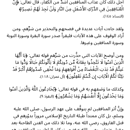
أجل ذلك كان عذاب المنافقين أشدٌّ من الكفَّار، قال تعالى: ﴿إِنَّ
الْمُنَافِقِينَ فِي الدَّرْكِ الأَسْفَلِ مِنَ النَّارِ وَلَنْ تَجِدَ لَهُمْ نَصِيرًا﴾
.
(النساء: ١٤٥)
ولقد جاءت آيات عديدة في فضحهم والتحذير من شرِّهم، ومن
أراد الوقوف على هذه الآيات فليقرأ صدر سورة البقرة وسورة التوبة
وسورة المنافقين وغيرها.
ومن أوضح الآيات التي حذَّرت من شرِّهم قوله تعالى: ﴿يَا أَيُّهَا
الَّذِينَ آمَنُوا لَا تَتَّخِذُوا بِطَانَةً مِّن دُونِكُمْ لَا يَأْلُونَكُمْ خَبَالًا وَدُّوا مَا
عَنِتُّمْ قَدْ بَدَتِ الْبَغْضَاءُ مِنْ أَفْوَاهِهِمْ وَمَا تُخْفِي صُدُورُهُمْ أَكْبَرُ قَدْ
بَيَّنَّا لَكُمُ الْآيَاتِ إِن كُنتُمْ تَعْقِلُونَ﴾
.
(آل عمران: ١١٨)
وكذلك ما وَصَفهم به في قوله تعالى: ﴿يُخَادِعُونَ اللَّهَ وَالَّذِينَ آمَنُوا
وَمَا يَخْدَعُونَ إِلَّا أَنفُسَهُمْ وَمَا يَشْعُرُونَ﴾
.
(البقرة: ٩)
وإنَّ أثر المنافقين لم يتوقَّف على عهد الرسول، صلى الله عليه
وسلم، بل كان ممتداً طيلة التاريخ الإسلامي مروراً بدوْرهم في
قتل الفاروق، رضي الله عنه، وما تلا ذلك من الفتن الطاحنة بعد
مقتل عثمان، رضي الله عنه؛ حيث كان الباطنيون المنافقون هم