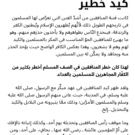
كيد خطير
كانت فتنة المنافقين من أشدّ الفتن التي تعرَّض لها المسلمون
في تاريخهم الطويل ذلك لأنَّهم يُظهرون الإسلام ويُبطنون الكفر
والزندقة، فينخدع النّاس بظواهرهم ولا يأخذون حذرَهم منهم، وهو
ما يهيئ للمنافقين الجوّ المناسب في المكر بالمسلمين والكيد
لهم وهم لا يشعرون، وهذا بعكس الكافر الواضح حيث يؤخذ الحذر
منه ويجاهَد ولا يمكَّن له بين المسلمين.
لهذا كان خطر المنافقين في الصف المسلم أخطر بكثير من
الكفّار المجاهرين للمسلمين بالعداء.
ولقد ظهر كيد المنافقين في عهد مبكِّر مع الرسول، صلى الله
عليه وسلم، في المدينة، حيث عانى منهم الرسول صلى الله عليه
وسلم والمسلمون الأمرَّين؛ وذلك ممَّا يثيرونه من البلابل والكيد
والتخذيل…إلخ.
وما موقف رأس المنافقين وتخذيله يوم أحد، وكذلك إتيانه بالإفك
على أمّ المؤمنين عائشة ـ رضي الله عنها ـ بخافٍ، على أحد، ومن