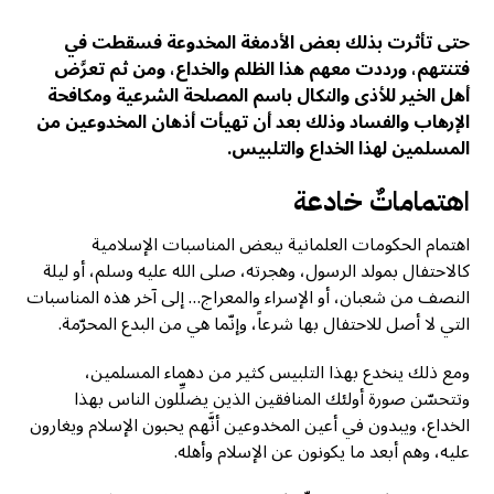
حتى تأثرت بذلك بعض الأدمغة المخدوعة فسقطت في
فتنتهم، ورددت معهم هذا الظلم والخداع، ومن ثم تعرَّض
أهل الخير للأذى والنكال باسم المصلحة الشرعية ومكافحة
الإرهاب والفساد وذلك بعد أن تهيأت أذهان المخدوعين من
المسلمين لهذا الخداع والتلبيس.
اهتماماتٌ خادعة
اهتمام الحكومات العلمانية ببعض المناسبات الإسلامية
كالاحتفال بمولد الرسول، وهجرته، صلى الله عليه وسلم، أو ليلة
النصف من شعبان، أو الإسراء والمعراج… إلى آخر هذه المناسبات
التي لا أصل للاحتفال بها شرعاً، وإنّما هي من البدع المحرّمة.
ومع ذلك ينخدع بهذا التلبيس كثير من دهماء المسلمين،
وتتحسّن صورة أولئك المنافقين الذين يضلِّلون الناس بهذا
الخداع، ويبدون في أعين المخدوعين أنَّهم يحبون الإسلام ويغارون
عليه، وهم أبعد ما يكونون عن الإسلام وأهله.