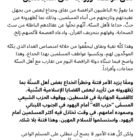
ما يقومُ به الباطنيون الرافضة من نفاق وخداع لبعض من يجهل
عقيدتهم وتاريخهم من أبناء المسلمين، وذلك بما يُظهرونه من
حبٍّ، خداعا لأهل السنّة، أنّهم تخلّوا عن عقائدهم الباطلة من سبّ
الصحابة، وقولهم بتحريف القرآن، وادعاء العصمة لأئمتهم..إلخ.
وهذا كلّه تقية ونفاق ليحقِّقوا من خلاله امتصاص العداء الذي يكنّه
الموحِّدون لهم، ويكسبوا عواطف المسلمين بهذا الخداع، وهذا
واضح فيما تتبنَّاه دولة الرافضة اليوم من تقارب مع أهل السنّة
جماعات وأفراداً.
وممَّا يزيد الأمر فتنة وخطراً انخداع بعض أهل السنَّة بما
يُظهرونه من تأييد لبعض القضايا الإسلامية السٌّنية،
كالقضية الجهادية في فلسطين، ووقوف الحزب الشيعي
المسمَّى “حزب الله” أمام اليهود في الجنوب اللبناني
وصموده أمامهم، في وقت تخاذل فيه أكثر المسلمين أمام
اليهود، واستسلموا للسلام المهين، وهذا فتنة بلا شك.
ولكن كلّ هذه الأمور لا يصح أن تنطلي على المسلم الواعي