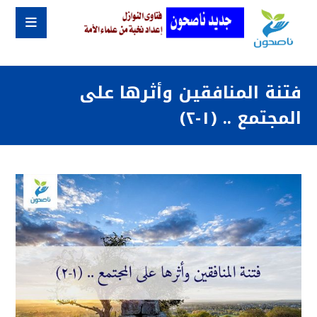
فتنة المنافقين وأثرها على
المجتمع .. (١-٢)