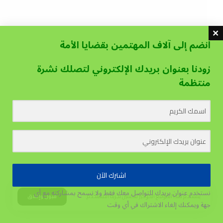
انضم إلى آلاف المهتمين بقضايا الأمة
زودنا بعنوان بريدك الإلكتروني لتصلك نشرة
منتظمة
اشترك الآن
نستخدم عنوان بريدك للتواصل معك فقط ولا نسمح بمشاركته مع أي
يستخدم هذا الموقع الكوكيز لتحسين تجربة المستخدم.
قبول وإغلاق
جهة
ويمكنك إلغاء الاشتراك في أي وقت