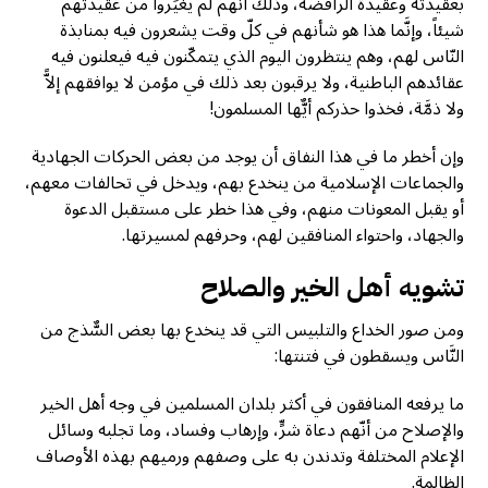
بعقيدته وعقيدة الرافضة، وذلك أنَّهم لم يغيِّروا من عقيدتهم
شيئاً، وإنَّما هذا هو شأنهم في كلّ وقت يشعرون فيه بمنابذة
النّاس لهم، وهم ينتظرون اليوم الذي يتمكّنون فيه فيعلنون فيه
عقائدهم الباطنية، ولا يرقبون بعد ذلك في مؤمن لا يوافقهم إلاًّ
ولا ذمَّة، فخذوا حذركم أيٌّها المسلمون!
وإن أخطر ما في هذا النفاق أن يوجد من بعض الحركات الجهادية
والجماعات الإسلامية من ينخدع بهم، ويدخل في تحالفات معهم،
أو يقبل المعونات منهم، وفي هذا خطر على مستقبل الدعوة
والجهاد، واحتواء المنافقين لهم، وحرفهم لمسيرتها.
تشويه أهل الخير والصلاح
ومن صور الخداع والتلبيس التي قد ينخدع بها بعض السٌّذج من
النَّاس ويسقطون في فتنتها:
ما يرفعه المنافقون في أكثر بلدان المسلمين في وجه أهل الخير
والإصلاح من أنّهم دعاة شرٍّ، وإرهاب وفساد، وما تجلبه وسائل
الإعلام المختلفة وتدندن به على وصفهم ورميهم بهذه الأوصاف
الظالمة.