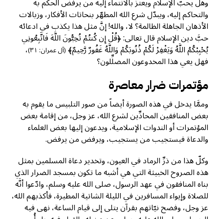
وهل يحبّ الإسلام ويعتزّ بالانتماء إليه من يرفض الحكم به
والتحاكم إليه، ويبدّل شرع الله المطهّر بنحاتات الأفكار، وزبالات
الأذهان الجاهلة الظالمة؟ لا، والله! إنَّ مثل هذا يكذب في ادعائه
حبَّ دين الإسلام قال تعالى: ﴿قُلْ إِن كُنتُمْ تُحِبُّونَ اللَّهَ فَاتَّبِعُونِي
يُحْبِبْكُمُ اللَّهُ وَيَغْفِرْ لَكُمْ ذُنُوبَكُمْ وَاللَّهُ غَفُورٌ رَّحِيمٌ﴾
،
(آل عمران: ٣١)
فهل يعي هذا المخدوعون المضلِّلون؟
مؤتمرات ضرار معاصرة
وممَّا يدخل في هذه الصورة أيضاً من صور التلبيس ما يقوم به
بعض المنافقين المحادِّين لشرع الله، عز وجل، من إقامة بعض
المؤتمرات أو الندوات الإسلامية، ويدعون إليها بعض العلماء
والدعاة فيستجيب من يستجيب، ويرفض من يرفض.
وكلّ هذا من ذرِّ الرماد في العيون، وتخدير دعاة المسلمين بمثل
هذه الصروح الخبيثة التي هي أشبه ما تكون بمسجد الضرار الذي
بناه المنافقون في عهد الرسول، صلى الله عليه وسلم، وادّعوا أنَّه
للصلاة وإيواء المسافرين في الليلة الشاتية المطيرة، فأكذبهم الله،
عز وجل، وفضح نيّاتهم بقرآن يتلى إلى قيام الساعة، نهى فيه