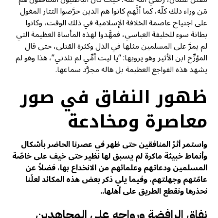
مَن وراء ذلك كلّه، كما أنَّهم كانوا هم الذين حرَّضوا التتار المغول
على اجتياح عاصمة الخلافة الإسلامية في ذلك الوقت، وكانوا
بطانة سوء للخليفة العباسي، فمهَّدوا لهذه المأساة العظيمة التي
لم يمرَّ على المسلمين مثلها في الذل وكثرة القتلى، حتى قال
المؤرِّخ ابن الأثير وهو يرويها: “يا ليت أمِّي لم تلدني”، هذا وهو لم
يشهد هذه الفواجع العظيمة بل هاله مجرَّد سماعها.
ظهور النفاق في صور
معاصرة ومخادعة
واستمر أثرُ المنافقين حتى ظهر في عصرنا الحاضر بأشكال
وأنماط خبيثة ماكرة لم يسبق لها نظير حتى خيف على خاصّة
المسلمين ودعاتهم وعلمائهم من الانخداع بها، فضلاً عن
عامّتهم وجهلتهم، وفيما يلي ذكر بعض هذه المكائد لعلّنا
نحذرها ونقطع الطريق على أهلها..
نفاق الرافضة ورواجه على المجاهدين