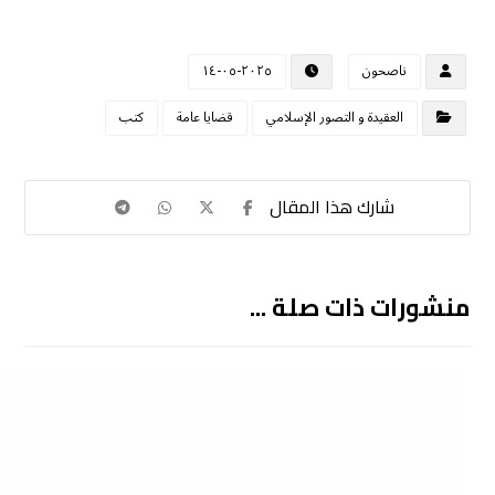
ناصحون
٢٠٢٥-٠٥-١٤
العقيدة و التصور الإسلامي
قضايا عامة
كتب
منشورات ذات صلة ...