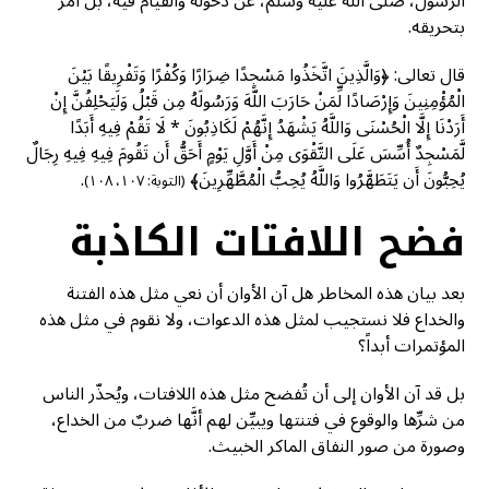
الرسول، صلى الله عليه وسلم، عن دخوله والقيام فيه، بل أُمر
بتحريقه.
قال تعالى: ﴿وَالَّذِينَ اتَّخَذُوا مَسْجِدًا ضِرَارًا وَكُفْرًا وَتَفْرِيقًا بَيْنَ
الْمُؤْمِنِينَ وَإِرْصَادًا لِّمَنْ حَارَبَ اللَّهَ وَرَسُولَهُ مِن قَبْلُ وَلَيَحْلِفُنَّ إِنْ
أَرَدْنَا إِلَّا الْحُسْنَى وَاللَّهُ يَشْهَدُ إِنَّهُمْ لَكَاذِبُونَ * لَا تَقُمْ فِيهِ أَبَدًا
لَّمَسْجِدٌ أُسِّسَ عَلَى التَّقْوَى مِنْ أَوَّلِ يَوْمٍ أَحَقُّ أَن تَقُومَ فِيهِ فِيهِ رِجَالٌ
يُحِبُّونَ أَن يَتَطَهَّرُوا وَاللَّهُ يُحِبُّ الْمُطَّهِّرِينَ﴾
.
(التوبة: ١٠٧، ١٠٨)
فضح اللافتات الكاذبة
بعد بيان هذه المخاطر هل آن الأوان أن نعي مثل هذه الفتنة
والخداع فلا نستجيب لمثل هذه الدعوات، ولا نقوم في مثل هذه
المؤتمرات أبداً؟
بل قد آن الأوان إلى أن تُفضح مثل هذه اللافتات، ويُحذّر الناس
من شرِّها والوقوع في فتنتها ويبيِّن لهم أنَّها ضربٌ من الخداع،
وصورة من صور النفاق الماكر الخبيث.