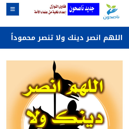
اللهم انصر دينك ولا تنصر محموداً