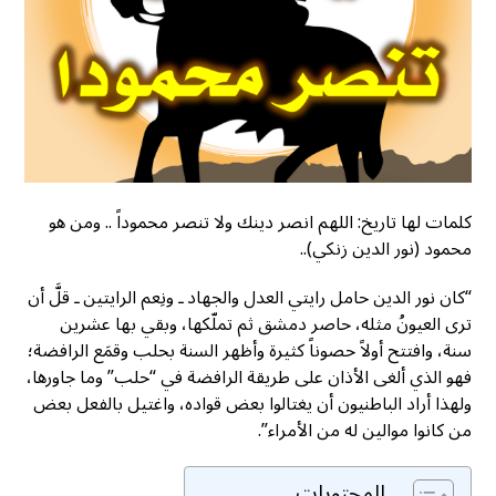
كلمات لها تاريخ: اللهم انصر دينك ولا تنصر محموداً .. ومن هو
محمود (نور الدين زنكي)..
“كان نور الدين حامل رايتي العدل والجهاد ـ ونِعم الرايتين ـ قلَّ أن
ترى العيونُ مثله، حاصر دمشق ثم تملّكها، وبقي بها عشرين
سنة، وافتتح أولاً حصوناً كثيرة وأظهر السنة بحلب وقمَع الرافضة؛
فهو الذي ألغى الأذان على طريقة الرافضة في “حلب” وما جاورها،
ولهذا أراد الباطنيون أن يغتالوا بعض قواده، واغتيل بالفعل بعض
من كانوا موالين له من الأمراء”.
المحتويات