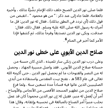
فلما صلى نور الدين الصبح خلف ذلك الإمام بشَّرَهُ بذلك ، وأخبره
بالعلامة، فلما جاء إلى عند ذكر : ” من هو محمود ” ، انقبض من
قول ذلك (أي تردد في النطق بذلك) ، فقال له نور الدين: قل ما
أمرك به رسول الله صلى الله عليه وسلم . فقال ذلك. فقال:
صدقت. وبكى نور الدين تصديقاً وفرحاً بذلك، ثم كشفوا فإذا
6
الأمر كما أخبر في المنام
.
صلاح الدين الأيوبي على خطى نور الدين
وعلى درب نور الدين زنكي سار تلميذه ، الذي كان حسنة من
حسناته صلاح الدين الأيوبي . فقد واصل مسيرة الجهاد ، وحصل
له من النصر والفتوحات ما لم يحصل لنور الدين ، حتى أكرمه الله
تعالى في عام 583 هـ ، بفتح بيت المقدس واستنقاذه من أيدي
الصليبيين الذين عاثوا فيه فساداً مدة تسعين سنة . ولما فرغ
صلاح الدين من تطهير المسجد الأقصى من الأنجاس والأوساخ ،
أمر أن يُعمل له منبر، فقيل له: إن نور الدين محموداً كان قد عمل
بحلب منبراً أمر الصناع بالمبالغة في تحسينه وإتقانه، وقال: هذا
قد عملناه لينصب بالبيت المقدس، فعمله النجارون في عدة