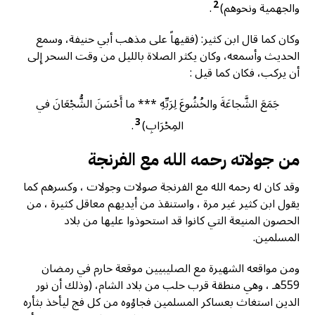
2
والجهمية ونحوهم)
.
وكان كما قال ابن كثير: (فقيهاً على مذهب أبي حنيفة، وسمع
الحديث وأسمعه، وكان يكثر الصلاة بالليل من وقت السحر إِلى
أن يركب، فكان كما قيل :
جَمَعَ الشَّجاعَةَ والخُشُوعَ لِرَبِّهِ *** ما أَحْسَنَ الشُّجْعَانَ في
3
المِحْرَابِ)
.
من جولاته رحمه الله مع الفرنجة
وقد كان له رحمه الله مع الفرنجة صولات وجولات ، وكسرهم كما
يقول ابن كثير غير مرة ، واستنقذ من أيديهم معاقل كثيرة ، من
الحصون المنيعة التي كانوا قد استحوذوا عليها من بلاد
المسلمين.
ومن مواقعه الشهيرة مع الصليبيين موقعة حارم في رمضان
559هـ ، وهي منطقة قرب حلب من بلاد الشام، (وذلك أن نور
الدين استغاث بعساكر المسلمين فجاؤوه من كل فج ليأخذ بثأره