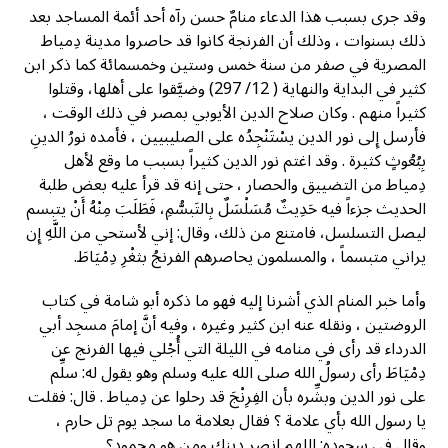
وقد جرى بسبب هذا الدعاء منامٌ حسن رآه أحد أئمة المساجد بعد
ذلك بسنوات ، وذلك أن الفرنجة كانوا قد حاصروا مدينة دِمياط
المصرية في صفر من سنة خمس وستين وخمسمائة كما ذكر ابن
كثير في البداية والنهاية ( 12/ 297) وضيَّقوا على أهلها، وقتلوا
كثيراً منهم . وكان صلاح الدين الأيوبي بمصر في ذلك الوقت ،
فأرسل إِلى نور الدين يسْتَنْجِدُه على الصليبيين ، فأمده نورُ الدينِ
بِبُعُوثٍ كثيرة . وقد اغتم نور الدين كثيراً بسبب ما وقع لأهل
دِمياط من التضييق والحصار ، حتى إنه قد قرأ عليه بعض طلبة
الحديث جزءاً فيه حَدِيثٌ مُسَلْسَلٌ بِالتَبسُّمِ، فَطَلَبَ مِنْهُ أَنْ يتبسم
ليصل التسلسل، فامتنع من ذلك، وقال: إني لأستحي من اللَّهِ إِن
يراني متبسماً ، والمسلمون يحاصرهم الفرنجُ بثغْرِ دِمْيَاطَ.
وأما خبر المنام الذي أشرنا إليه فهو ما ذكره أبو شامة في كتاب
الروضتين ، ونقله عنه ابن كثير وغيره ، وفيه أنَّ إمامَ مسجِد أبي
الدرداء قد رأى في منامه في الليلة التي أُجْلي فيها الفرنج عن
دِمْيَاطَ رأى رسولُ الله صلى الله عليه وسلم وهو يقول له: سلِّم
على نور الدين وبشِّره بأن الفِرِنْجَ قد رحلوا عن دِمياط . قال: فقلت
يا رسول الله بأي علامة ؟ فقال بعلامة ما سجد يوم تل حارم ،
وقال في سجوده: اللهم انصر دينك ومن هو محمود؟.