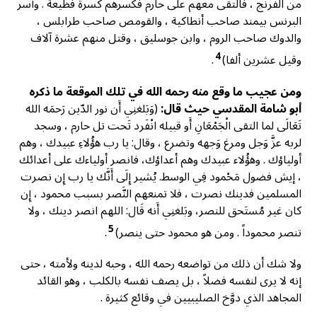
من الفرنج ، فالتقى معهم على حارم فكسرهم كسرة فظيعة . وأسر
البرنس بيمند صاحب أنطاكية ، والقومص صاحب طرابلس ،
والدوك صاحب الروم ، وابن جوسليق ، وقتل منهم عشرة آلاف
4
وقيل عشرين ألفا)
.
ومن عجيب ما وقع منه رحمه الله في تلك الموقعة ما ذكره
أبو شامة المقدسي حيث قال:
(وَبَلغنِي أَن نور الدّين رَحمَه الله
تَعَالَى لما التقى الْجَمْعَانِ أَو قبيله انْفَرد تَحت تل حارم ، وسجد
لربه عزَّ وَجل ومرغ وَجهه وتضرع ، وقال: يا رب هؤُلاءِ عبيدك ، وهم
أولياؤك . وهؤُلاء عبيدك وهم أعداؤك، فانصر أولياءك على أعدائك
، إيش فضول مَحْمود فِي الوسط. يُشير إِلَى أَنَّك يا رب إِن نصرت
المسلمين فدينك نصرت ، فلا تمنعهم النَّصر بسبب محمود ، إِن
كان غير مُستَحق للنصر، وبَلغنِي أَنه قَال: اللهم انصر دينك ، ولا
5
تنصر محموداً . ومن هو محمود حتى ينصر)
.
ولا شك أن ذلك من تواضعه رحمه الله ، وحبه لدينه ولأمته ، حتى
إنه لا يرى لنفسه فضلاً ، بل يصف نفسه بالكلب ، وهو القائد
المجاهد الذي دوَّخ الصليبيين في وقائع كثيرة .