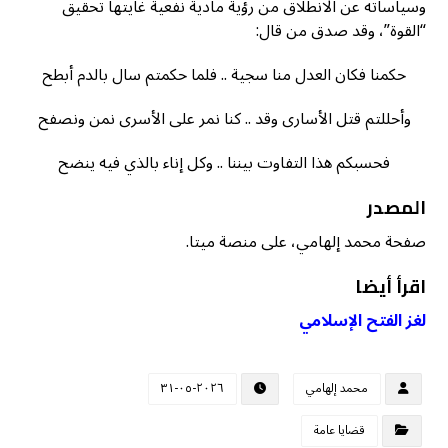
وسياساته عن الانطلاق من رؤية مادية نفعية غايتها تحقيق
“القوة”، وقد صدق من قال:
حكمنا فكان العدل منا سجية .. فلما حكمتم سال بالدم أبطح
وأحللتم قتل الأسارى وقد .. كنا نمر على الأسرى نمن ونصفح
فحسبكم هذا التفاوت بيننا .. وكل إناء بالذي فيه ينضح
المصدر
صفحة محمد إلهامي، على منصة ميتا.
اقرأ أيضا
لغز الفتح الإسلامي
محمد إلهامي
٢٠٢٦-٠٥-٣١
قضايا عامة