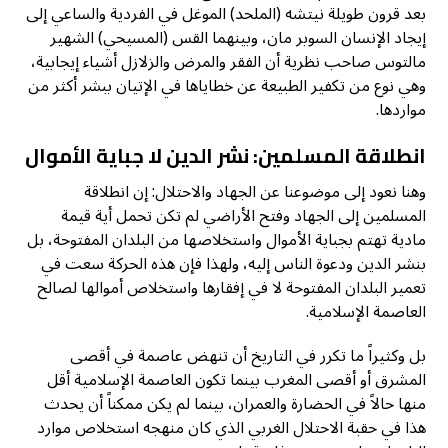
بعد قرون طويلة نيتشه (الملحد) الموغل في الفردية والساعي إلى
إيجاد الإنسان السوبر مان، وبينهما القس (المسيحي) الشهير
مالتوس صاحب نظرية أن الفقر والمرض والزلازل أشياء إيجابية،
وهي نوع من تكفير الطبيعة عن خطاياها في الإتيان ببشر أكثر من
مواردها.
انطلاقة المسلمين: نشر الدين لا جباية الأموال
وهنا نعود إلى موضوعنا عن الجهاد والاحتلال: إن انطلاقة
المسلمين إلى الجهاد وفتح الأراضي لم تكن تحمل أية قيمة
مادية تهتم بجباية الأموال واستخلاصها من البلدان المفتوحة، بل
بنشر الدين ودعوة الناس إليه، ولهذا فإن هذه الحركة سعت في
تعمير البلدان المفتوحة لا في إفقارها واستخلاص أموالها لصالح
العاصمة الإسلامية.
بل وكثيراً ما تكرر في التاريخ أن تنهض عاصمة في أقصى
المشرق أو أقصى المغرب بينما تكون العاصمة الإسلامية أقل
منها حالاً في الحضارة والعمران، بينما لم يكن ممكناً أن يحدث
هذا في حقبة الاحتلال الغربي الذي كان منهجه استخلاص موارد