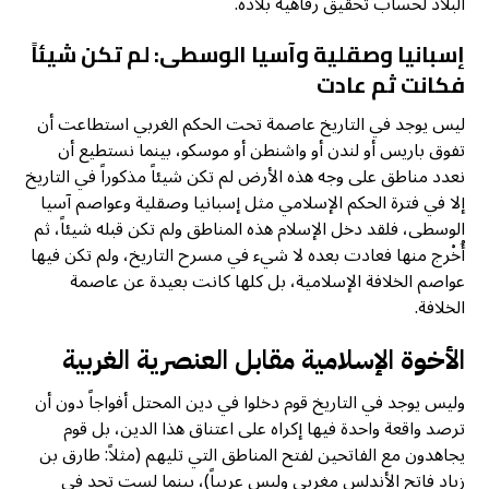
البلاد لحساب تحقيق رفاهية بلاده.
إسبانيا وصقلية وآسيا الوسطى: لم تكن شيئاً
فكانت ثم عادت
ليس يوجد في التاريخ عاصمة تحت الحكم الغربي استطاعت أن
تفوق باريس أو لندن أو واشنطن أو موسكو، بينما نستطيع أن
نعدد مناطق على وجه هذه الأرض لم تكن شيئاً مذكوراً في التاريخ
إلا في فترة الحكم الإسلامي مثل إسبانيا وصقلية وعواصم آسيا
الوسطى، فلقد دخل الإسلام هذه المناطق ولم تكن قبله شيئاً، ثم
أُخْرج منها فعادت بعده لا شيء في مسرح التاريخ، ولم تكن فيها
عواصم الخلافة الإسلامية، بل كلها كانت بعيدة عن عاصمة
الخلافة.
الأخوة الإسلامية مقابل العنصرية الغربية
وليس يوجد في التاريخ قوم دخلوا في دين المحتل أفواجاً دون أن
ترصد واقعة واحدة فيها إكراه على اعتناق هذا الدين، بل قوم
يجاهدون مع الفاتحين لفتح المناطق التي تليهم (مثلاً: طارق بن
زياد فاتح الأندلس مغربي وليس عربياً)، بينما لست تجد في