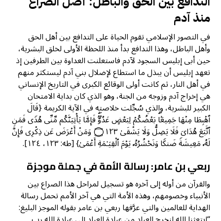
التدافع بين الحق والباطل: أصل الصراع
منذ آدم
في التصور الإسلامي تقوم الحياة على التدافع بين أهل الحق
وأهل الباطل، وهذا التدافع بدأ منذ اللحظة الأولى لخلق البشرية،
حين أبى إبليس السجود لآدم فاستعلنت العداوة بين الطرفين إذ
تعهد إبليس أن يبذل ما استطاع لإضلال بني آدم ليستكثر منهم
في أهل النار، ثم كانت أولى الوقائع الكبرى في التاريخ الإنساني
هي إخراج آدم وزوجه من الجنة، وهو الذي كان بداية الامتحان
الكبير للبشرية، والذي سُجِّلت خلاصته في الآية الكريمة {قَالَ
ٱهۡبِطَا مِنۡهَا جَمِیعَۢاۖ بَعۡضُكُمۡ لِبَعۡضٍ عَدُوࣱّۖ فَإِمَّا یَأۡتِیَنَّكُم مِّنِّی هُدࣰى فَمَنِ
ٱتَّبَعَ هُدَایَ فَلَا یَضِلُّ وَلَا یَشۡقَىٰ ۝١٢٣ وَمَنۡ أَعۡرَضَ عَن ذِكۡرِی فَإِنَّ
لَهُۥ مَعِیشَةࣰ ضَنكࣰا وَنَحۡشُرُهُۥ یَوۡمَ ٱلۡقِیَـٰمَةِ أَعۡمَىٰ} [طه: ١٢٣، ١٢٤].
ربعي بن عامر: رسالة الأمة في جملة موجزة
والقرآن من أوله إلى آخره هو تسجيل لمراحل هذا الصراع بين
الأنبياء وخصومهم، وهذه الأمة التي هي آخر الأمم تحمل رسالة
الهداية للعالمين والتي عرَّفها ربعي بن عامر بقوله الموجز البليغ:
“ابتعثنا الله لنخرج العباد من عبادة العباد إلى عبادة الله رب