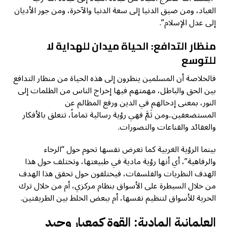
العباد، ومن ضيق الدنيا إلى سعة الدنيا والآخرة، ومن جور الأديان
إلى عدل الإسلام”.
منظار التدافع: الحياة ميدان للهداية لا
للتوسع
فالخلاصة أن المسلمين ينظرون إلى هذه الحياة من منظار التدافع
بين الحق والباطل، مهمتهم فيها إخراج الناس من الظلمات إلى
النور، بمعنى إدخالهم في الدين ورفع المظالم عن
المستضعفين..ومن ثَمَّ فهي رؤية رسالية تماماً، تتعلق بالأفكار
والعقائد والقناعات والتصورات.
بينما الرؤية الغربية كما تعرض نفسها تحوم حول “الرخاء
والرفاهية”، أي أنها رؤية مادية في طبيعتها، وتختلف حول هذا
الهدف النظريات والفلسفات، فيختلفون حول تحقق هذا الهدف
من خلال السيطرة على الأسواق بنظام مركزي، أم من خلال ترك
الحرية للأسواق لتنظيم نفسها، أم ببعض الخلط بين الطريقتين.
العلمانية المادية: القوة كمعيار وحيد