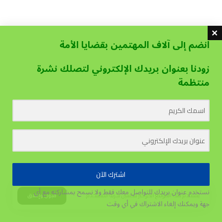
انضم إلى آلاف المهتمين بقضايا الأمة
زودنا بعنوان بريدك الإلكتروني لتصلك نشرة
منتظمة
اشترك الآن
نستخدم عنوان بريدك للتواصل معك فقط ولا نسمح بمشاركته مع أي
يستخدم هذا الموقع الكوكيز لتحسين تجربة المستخدم.
قبول وإغلاق
جهة
ويمكنك إلغاء الاشتراك في أي وقت