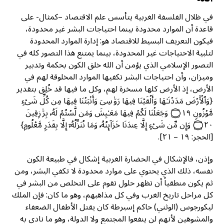
في ظلال الفلسفة الغربية يتأسس علم الاقتصاد –كمثال- على
قاعدة أن الموارد محدودة بينما احتياجات البشر غير محدودة،
فيكون التعريف البسيط للاقتصاد هو: إدارة الموارد المحدودة
لتلبية الاحتياجات غير المحدودة، بينما يمتنع هذا التصور كله في
التصور الإسلامي الذي يؤمن أن الله خلق الكون بحكمة وتدبير
وميزان، وأن احتياجات البشر تكفيها الموارد المخلوقة لهم في
الأرض، إذ الأرض كلها مسخرة لهم، وكل ما فيها قد خُلِق بتقدير
{وَٱلۡأَرۡضَ مَدَدۡنَـٰهَا وَأَلۡقَیۡنَا فِیهَا رَوَ ٰ⁠سِیَ وَأَنۢبَتۡنَا فِیهَا مِن كُلِّ شَیۡءࣲ
مَّوۡزُونࣲ ۝١٩ وَجَعَلۡنَا لَكُمۡ فِیهَا مَعَـٰیِشَ وَمَن لَّسۡتُمۡ لَهُۥ بِرَ ٰ⁠زِقِینَ
۝٢٠ وَإِن مِّن شَیۡءٍ إِلَّا عِندَنَا خَزَاۤىِٕنُهُۥ وَمَا نُنَزِّلُهُۥۤ إِلَّا بِقَدَرࣲ مَّعۡلُومࣲ}
[الحجر: ١٩ – ٢١].
وإذن، فالإشكال في الحضارة الغربية إشكال في طبيعة الكون
نفسه، ذلك الذي يحتوي على موارد محدودة لا تكفي البشر، ومن
ثم يكون منطقياً أن تظهر حلول تقوم على التخلص من البشر في
كل مراحل تاريخ الغرب وفي كل مذاهبهم، وهو ما كان: فإن الملك
ليكورجوس (الوثني) حاكم إسبرطة كان يقتل الأطفال الضعفاء
والمشوهين لأنهم لن ينفعوا المجتمع ولا الدولة، وهو ما نادى به