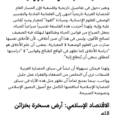
وبغير دخول في تفاصيل تاريخية وفلسفية فإن المسار العام
للحضارة الغربية تاريخياً انتهى إلى العلمانية المادية والتفسير
الوضعي للعلوم الإنسانية، وسيادة “القوة” كمعيار وحيد يُقاس
عليه وإليه. ولهذا أخرجت هذه الفلسفة تفسيراً صراعياً للحياة،
يجعل الصراع من قوانين الحياة وطبائعها ليهلك فيه الضعيف
لصالح الأقوى، وليس في هذا أي ضرر أخلاقي، لأن الأخلاق نفسها
صارت من العلوم الوضعية لا المعيارية، بمعنى: أن علم الأخلاق هو
“دراسة الأخلاق كما تظهر في الواقع كطبائع وقوانين” لا “دراستها
كمطلق ينبغي أن يُتطلع إليه”.
ولهذا فيمكن بسهولة أن تنشأ في سياق الحضارة الغربية
فلسفات ترى أن التخلص من الضعفاء والفقراء عمل جليل
وواجب، بينما يمتنع تماماً أن تظهر مثل هذه الآراء في سياق
الحضارة الإسلامية لتناقضها الكامل مع أصول التصور الإسلامي
ونصوصه الصريحة.
الاقتصاد الإسلامي: أرض مسخرة بخزائن
الله