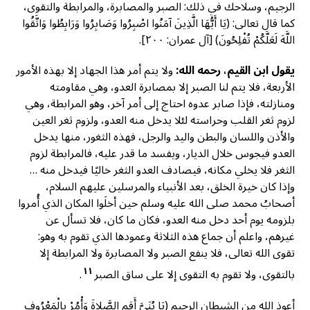
الرجيم، وسلاحك في ذلك: الصبر والمصابرة، والمرابطة والتقوى،
كما قال تعالى: (يَا أَيُّهَا الَّذِينَ آمَنُوا اصْبِرُوا وَصَابِرُوا وَرَابِطُوا وَاتَّقُوا
اللَّهَ لَعَلَّكُمْ تُفْلِحُونَ) [آل عمران: ٢٠٠].
يقول ابن القيم، رحمه الله:
ولا يتم أمر هذا الجهاد إلا بهذه الأمور
الأربعة، فلا يتم لنا الصبر إلا بمصابرة العدو، وهي مقاومته
ومنازلته، فإذا صابر عدوه احتاج إلى أمر آخر، وهو المرابطة، وهي
لزوم ثغر القلب وحراسته لئلا يدخل منه العدو، ولزوم ثغر العين
والأذن واللسان والبطن واليد والرجل، فهذه الثغور، منها يدخل
العدو فيجوس خلال الديار، ويفسد ما قدر عليه، فالمرابطة لزوم
الثغر فلا يخلي مكانه، فيصادف العدو الثغر خاليًا فيدخل منه …
وإذا كان خيرة الخلق، بعد الأنبياء والمرسلين عليهم السلام،
أصحابُ محمد صلى الله عليه وسلم حين أخلَوا المكان الذي أُمروا
بلزومه يوم أحد دخل منه العدو، فكان ما كان، فلا تسأل عن
غيرهم، واعلم أن جماع هذه الثلاثة وعمودها الذي تقوم به وهو:
تقوى الله تعالى، فلا ينفع الصبر ولا المصابرة ولا المرابطة إلا
١١
بالتقوى، ولا تقوم به التقوى إلا على ساق الصبر
.
أعوذ الله من الشيطان الرجيم (يَا بُنَيَّ أَقِمِ الصَّلاةَ وَأْمُرْ بِالْمَعْرُوفِ