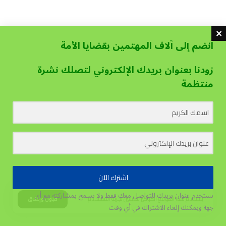
انضم إلى آلاف المهتمين بقضايا الأمة
زودنا بعنوان بريدك الإلكتروني لتصلك نشرة
منتظمة
اشترك الآن
نستخدم عنوان بريدك للتواصل معك فقط ولا نسمح بمشاركته مع أي
يستخدم هذا الموقع الكوكيز لتحسين تجربة المستخدم.
قبول وإغلاق
جهة
ويمكنك إلغاء الاشتراك في أي وقت