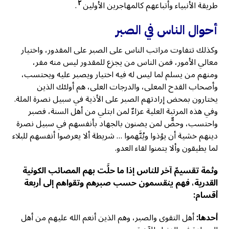
٢
طريقة الأنبياء وأتباعهم كالمهاجرين الأولين
.
أحوال الناس في الصبر
وكذلك تتفاوت مراتب الناس على الصبر على المقدور، واختيار
معالي الأمور، فمن الناس من يجزع للمقدور ليس منه مفر،
ومنهم من يسلم لما ليس له فيه اختيار ويصبر عليه ويحتسب،
وأصحاب القدح المعلى، والدرجات العلى، هم أولئك الذين
يختارون بمحض إرادتهم الصبر على الأذية في سبيل نصرة الملة.
وفي هذه المرتبة العلية عزاءٌ لمن ابتلي من أهل السنة، فصبر
واحتسب، وحضٌّ لمن يضنون بالجهاد بأنفسهم في سبيل نصرة
دينهم خشية أن يؤذوا ويُتَّهموا … شريطة ألا يعرضوا أنفسهم للبلاء
لما يطيقون وألا يتمنوا لقاء العدو.
وثمة تقسيمٌ آخر للناس إذا ما حلَّت بهم المصائب الكونية
القدرية، فهم ينقسمون حسب صبرهم وتقواهم إلى أربعة
أقسام:
أحدها:
أهل التقوى والصبر، وهم الذين أنعم الله عليهم من أهل