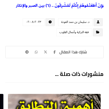
وَإِنْ أَطَعْتُمُوهُمْ إِنَّكُمْ لَمُشْرِكُونَ .. (٦) بين الصبر والإنكار
د. سليمان بن حمد العودة
٢٠٢٣-٠٨-٠٢
فقه التزكية وأعمال القلوب
منشورات ذات صلة ...