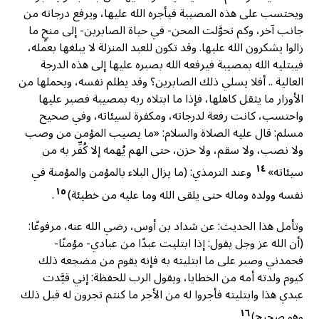
ويحتسب على هذه المصيبة فيأجره الله عليها، ويرفع درجاته من
جانب آخر، وكم تحوَّلت المحن- في حياة الصابرين- إلى منحٍ ما
زالوا يشكرون الله عليها. وقد تكون للعبد المنزلة لا يبلغها بعمله،
فيبتليه الله بمصيبة فيرفعه الله بصبره عليها إلى هذه الدرجة
العالية .. أفلا يسلي ذلك الصابرين؟ وقد يظلم نفسه، ويحملها من
الأوزار ما يثقل كاهلها، فإذا ما ابتلاه ربه بمصيبة فصبر عليها
واحتسب، كانت رفعة لدرجاته، ومكفرة لسيئاته، وفي صحيح
مسلم: قال عليه الصلاة والسلام: «ما يصيب المؤمن من وصب
ولا نصب، ولا سقم، ولا حزن، حتى الهم يُهمه إلا كُفِّر به من
١٤
سيئاته»
وعند الترمذي: (ما يزال البلاء بالمؤمن والمؤمنة في
١٥
نفسه وولده وماله حتى يلقى الله وما عليه من خطيئة)
.
وتأمل هذا الحديث: عن شداد بن أوس، رضي الله عنه، مرفوعًا:
(أن الله عز وجل يقول: إذا ابتليت عبدًا من عبادي- مؤمنًا-
فحمدني وصبر على ما ابتليته به فإنه يقوم من مضجعه ذلك
كيوم ولدته أمه من الخطايا، ويقول الرب للحفظة: إني قيَّدت
عبدي هذا وابتليته فأجروا له من الأجر ما كنتم تجرون له قبل ذلك
١٦
وهو صحيح)
.