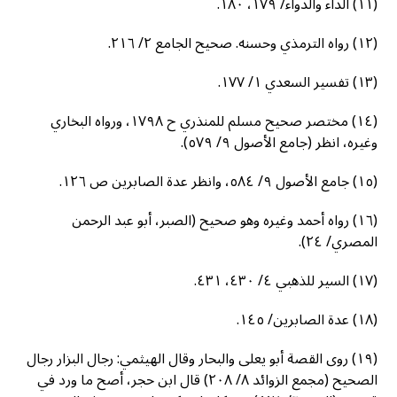
(١١) الداء والدواء/ ١٧٩، ١٨٠.
(١٢) رواه الترمذي وحسنه. صحيح الجامع ٢/ ٢١٦.
(١٣) تفسير السعدي ١/ ١٧٧.
(١٤) مختصر صحيح مسلم للمنذري ح ١٧٩٨، ورواه البخاري
وغيره، انظر (جامع الأصول ٩/ ٥٧٩).
(١٥) جامع الأصول ٩/ ٥٨٤، وانظر عدة الصابرين ص ١٢٦.
(١٦) رواه أحمد وغيره وهو صحيح (الصبر، أبو عبد الرحمن
المصري/ ٢٤).
(١٧) السير للذهبي ٤/ ٤٣٠، ٤٣١.
(١٨) عدة الصابرين/ ١٤٥.
(١٩) روى القصة أبو يعلى والبحار وقال الهيثمي: رجال البزار رجال
الصحيح (مجمع الزوائد ٨/ ٢٠٨) قال ابن حجر، أصح ما ورد في