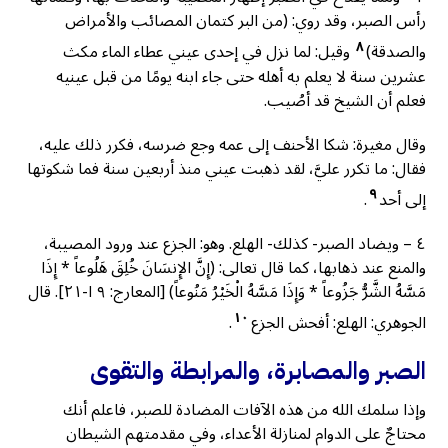
رأس الصبر، وقد روي: (من البر كتمان المصائب والأمراض
٨
والصدقة)
وقيل: لما نزل في إحدى عيني عطاء الماء مكث
عشرين سنة لا يعلم به أهله حتى جاء ابنه يومًا من قبل عينيه
فعلم أن الشيخ قد أصُيب.
وقال مغيرة: شكا الأحنف إلى عمه وجع ضرسه، فكرر ذلك عليه،
فقال: ما تكرر عليَّ، لقد ذهبت عيني منذ أربعين سنة فما شكوتها
٩
إلى أحد
.
٤ – ويضاد الصبر- كذلك- الهلع. وهو: الجزع عند ورود المصيبة،
والمنع عند ذهابها، كما قال تعالى: (إِنَّ الإِنسَانَ خُلِقَ هَلُوعاً * إِذَا
مَسَّهُ الشَّرُّ جَزُوعاً * وَإِذَا مَسَّهُ الْخَيْرُ مَنُوعاً) [المعارج: ٩ ا-٢١]. قال
١٠
الجوهري: الهلع: أفحش الجزع
.
الصبر والمصابرة، والمرابطة والتقوى
وإذا سلمك الله من هذه الآفات المضادة للصبر، فاعلم أنك
محتاجٌ على الدوام لمنازلة الأعداء، وفي مقدمتهم الشيطان