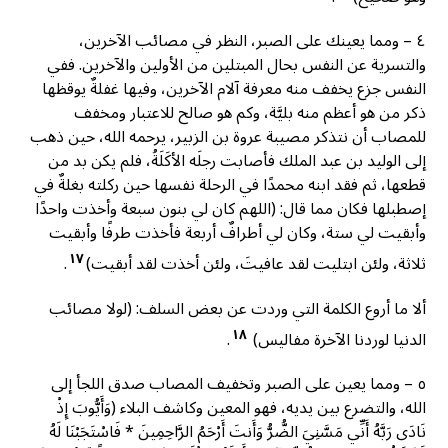
٤ – ومما يعينك على الصبر، النظر في مصائب الآخرين،
والتسرية عن النفس بحال المبتلين من الأولين والآخرين. ففي
النفس جزع يخفف منه معرفة آلام الآخرين، وفيها غفلةٌ يوقظها
ذكر من هو أعظم منه بليَّة، وكم هو صالح للاعتبار ومخفف
للمصاب أن نتذكر مصيبة عروة بن الزبير، يرحمه الله، حين ذهب
إلى الوليد بن عبد الملك فأصابت رجلَه الأكَلَةُ، فلم يكن بد من
قطعها، ثم فقد ابنه محمدًا في الرحلة نفسها حين ركلته بغلةٌ في
إصطبلها فكان مما قال: (اللهم كان لي بنون سبعة وأخذت واحدًا
وأبقيت لي ستة، وكان لي أطرافٌ أربعة فأخذت طرفًا وأبقيت
١٧
ثلاثة، ولئن ابتليت لقد عافيتَ، ولئن أخذت لقد أبقيت)
.
ألا ما أروع الكلمة التي وردت عن بعض السلف: (لولا مصائب
١٨
الدنيا لوردنا الآخرة مفاليس)
.
٥ – ومما يعين على الصبر وتخفيف المصاب صدق اللجأ إلى
الله، والتضرع بين يديه، فهو المعين وكاشف البلاء (وَأَيُّوبَ إِذْ
نَادَى رَبَّهُ أَنِّي مَسَّنِيَ الضُّرُّ وَأَنتَ أَرْحَمُ الرَّاحِمِينَ * فَاسْتَجَبْنَا لَهُ