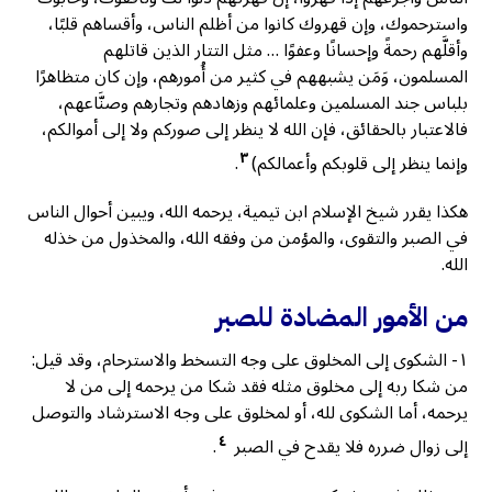
واسترحموك، وإن قهروك كانوا من أظلم الناس، وأقساهم قلبًا،
وأقلَّهم رحمةً وإحسانًا وعفوًا … مثل التتار الذين قاتلهم
المسلمون، وَمَن يشبههم في كثير من أُمورهم، وإن كان متظاهرًا
بلباس جند المسلمين وعلمائهم وزهادهم وتجارهم وصنَّاعهم،
فالاعتبار بالحقائق، فإن الله لا ينظر إلى صوركم ولا إلى أموالكم،
٣
وإنما ينظر إلى قلوبكم وأعمالكم)
.
هكذا يقرر شيخ الإسلام ابن تيمية، يرحمه الله، ويبين أحوال الناس
في الصبر والتقوى، والمؤمن من وفقه الله، والمخذول من خذله
الله.
من الأمور المضادة للصبر
١- الشكوى إلى المخلوق على وجه التسخط والاسترحام، وقد قيل:
من شكا ربه إلى مخلوق مثله فقد شكا من يرحمه إلى من لا
يرحمه، أما الشكوى لله، أو لمخلوق على وجه الاسترشاد والتوصل
٤
إلى زوال ضرره فلا يقدح في الصبر
.