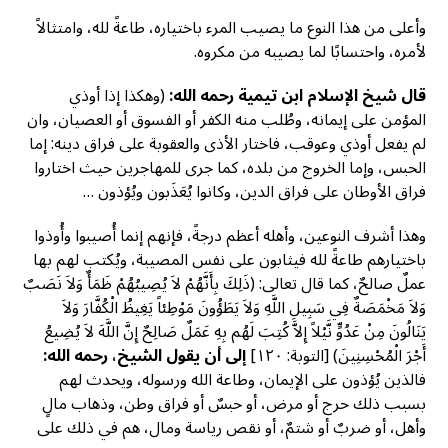
وأعلى من هذا النوع ما يصيب المرء باختياره، طاعةً لله، وامتثالاً
لأمره، واحتسابًا لما يصيبه من مكروه.
قال شيخ الإسلام ابن تيمية رحمه الله:
(وهكذا إذا أوذي
المؤمن على إيمانه، وطُلب منه الكفر أو الفسوق أو العصيان، وان
لم يفعل أوذي وعوقب، فاختار الأذى والعقوبة على فراق دينه: إما
الحبس، وإما الخروج من بلده، كما جرى للمهاجرين حيث اختاروا
فراق الأوطان على فراق الدين، وكانوا يُعَذَبون ويُؤذون …
وهذا أشرف النوعين، وأهله أعظم درجةً، فإنهم إنما أُصيبوا وأُوذوا
باختيارهم طاعةً لله فيثابون على نفس المصيبة، ويُكتب لهم بها
عملٌ صالحٌ، كما قال تعالى: (ذَلِكَ بِأَنَّهُمْ لاَ يُصِيبُهُمْ ظَمَأٌ وَلاَ نَصَبٌ
وَلاَ مَخْمَصَةٌ فِي سَبِيلِ اللَّهِ وَلاَ يَطَؤُونَ مَوْطِئاً يَغِيظُ الْكُفَّارَ وَلاَ
يَنَالُونَ مِنْ عَدُوٍّ نَّيْلاً إِلاَّ كُتِبَ لَهُم بِهِ عَمَلٌ صَالِحٌ إِنَّ اللَّهَ لاَ يُضِيعُ
أَجْرَ الْمُحْسِنِينَ) [التوبة: ١٢٠]
إلى أن يقول الشيخ، رحمه الله:
فالذين يُؤذون على الإيمان، وطاعة الله ورسوله، ويحدث لهم
بسبب ذلك حرج أو مرض، أو حبسٌ أو فراق وطن، وذهاب مالٍ
وأهل، أو ضربٌ أو شتمٌ، أو نقص رياسة ومال، هم في ذلك على