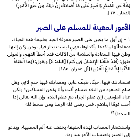
وَانْهَ عَنِ الْمُنكَرِ وَاصْبِرْ عَلَى مَا أَصَابَكَ إِنَّ ذَلِكَ مِنْ عَزْمِ الأُمُورِ)
[لقمان: ١٧].
الأمور المعينة للمسلم على الصبر
١ – إن أول ما يعين على الصبر معرفة العبد بطبيعة هذه الحياة،
بمفاجآتها ونكدها وأكدارها، فهي ليست بدار قرار، ومن ركن إليها
وظن فيها السعادة والسلامة من الآفات فقد أخطأ الفهم، والمولى
يقول: (لَقَدْ خَلَقْنَا الإِنسَانَ فِي كَبَدٍ) [البلد: ٤] ويقول: (وَما الْحَيَاةُ
الدُّنْيَا إِلاَّ مَتَاعُ الْغُرُورِ) [آل عمران: ١٨٥].
فسعادتك فيها، حينًا، طيفٌ عابر، ومصابك فيها حتم لازم، وهل
سلم الصفوة من البلاء فتسلم أنت وأنا ونحن المساكين؟ ولكن
عزاء المؤمنين (إن عظم الجزاء مع عظم البلاء، وإن الله تعالى إذا
أحب قومًا ابتلاهم، فمن رضي فله الرضا ومن سخط فله
١٢
السخط)
.
واستشعار المصاب لهذه الحقيقة يخفف عنه ألم المصيبة، ويدعو
إلى الصبر واحتساب الأجر عند ربه.