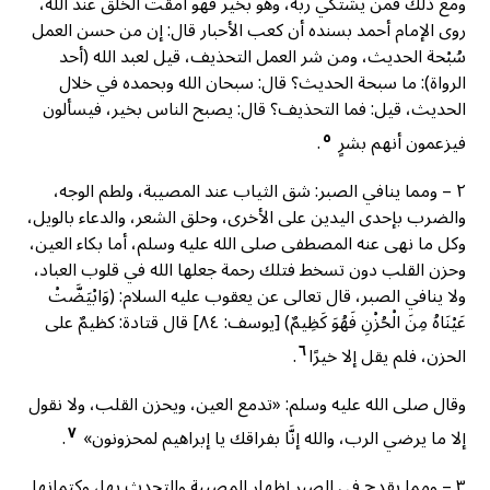
ومع ذلك فمن يشتكي ربه، وهو بخير فهو أمقت الخلق عند الله،
روى الإمام أحمد بسنده أن كعب الأحبار قال: إن من حسن العمل
سُبْحة الحديث، ومن شر العمل التحذيف، قيل لعبد الله (أحد
الرواة): ما سبحة الحديث؟ قال: سبحان الله وبحمده في خلال
الحديث، قيل: فما التحذيف؟ قال: يصبح الناس بخير، فيسألون
٥
فيزعمون أنهم بشرٍ
.
٢ – ومما ينافي الصبر: شق الثياب عند المصيبة، ولطم الوجه،
والضرب بإحدى اليدين على الأخرى، وحلق الشعر، والدعاء بالويل،
وكل ما نهى عنه المصطفى صلى الله عليه وسلم، أما بكاء العين،
وحزن القلب دون تسخط فتلك رحمة جعلها الله في قلوب العباد،
ولا ينافي الصبر، قال تعالى عن يعقوب عليه السلام: (وَابْيَضَّتْ
عَيْنَاهُ مِنَ الْحُزْنِ فَهُوَ كَظِيمٌ) [يوسف: ٨٤] قال قتادة: كظيمٌ على
٦
الحزن، فلم يقل إلا خيرًا
.
وقال صلى الله عليه وسلم: «تدمع العين، ويحزن القلب، ولا نقول
٧
إلا ما يرضي الرب، والله إنَّا بفراقك يا إبراهيم لمحزونون»
.
٣ – ومما يقدح في الصبر إظهار المصيبة والتحدث بها، وكتمانها