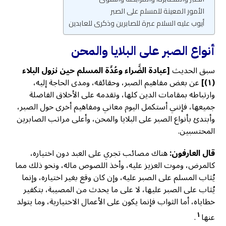
الأمور المعينة للمسلم على الصبر
أيوب عليه السلام عبرة للصابرين وذكرى للعابدين
أنواع الصبر على البلايا والمحن
سبق الحديث
[
عبادة الضَّراء وعُدَّة المسلم حين نزول البلاء
(١)
]
عن بعض مفاهيم الصبر، وحقائقه، ومدى الحاجة إليه،
وارتباطه بمقامات الدين كلها، وتقدمه على الأخلاق الفاضلة
جميعها، فإنني أستكمل اليوم معاني ومفاهيم أخرى حول الصبر،
وأبتدئ بأنواع الصبر على البلايا والمحن، وأعلى مراتب الصابرين
المحتسبين.
قال العارفون:
هناك مصائب تجري على العبد دون اختياره،
كالمرض، وموت العزيز عليه، وأخذ اللصوص ماله، ونحو ذلك مما
يُثاب المسلم على الصبر عليه، وإن كان وقع بغير اختياره، وإنما
يُثاب على الصبر عليها، لا على ما يحدث من المصيبة، بتكفير
خطاياه، أما الثواب فإنما يكون على الأعمال الاختيارية، وما يتولد
١
عنها
.