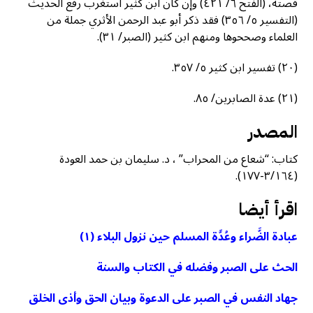
قصته، (الفتح ٦/ ٤٢١) وإن كان ابن كثير استغرب رفع الحديث
(التفسير ٥/ ٣٥٦) فقد ذكر أبو عبد الرحمن الأثري جملة من
العلماء وصححوها ومنهم ابن كثير (الصبر/ ٣١).
(٢٠) تفسير ابن كثير ٥/ ٣٥٧.
(٢١) عدة الصابرين/ ٨٥.
المصدر
كتاب: “شعاع من المحراب” ، د. سليمان بن حمد العودة
(٣/١٦٤-١٧٧).
اقرأ أيضا
عبادة الضَّراء وعُدَّة المسلم حين نزول البلاء (١)
الحث على الصبر وفضله في الكتاب والسنة
جهاد النفس في الصبر على الدعوة وبيان الحق وأذى الخلق