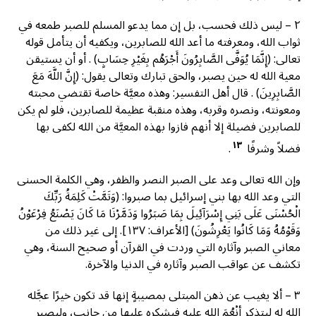
٢ – ليس ذلك فحسب، بل إن مما يدعو المسلم للصبر طمعه في
ثواب الله، ومعرفته ما أعد الله للصابرين، ويكفيه أن يتأمل قوله
تعالى: (إِنَّمَا يُوَفَّى الصَّابِرُونَ أَجْرَهُم بِغَيْرِ حِسَابٍ) . أو أن يستيقن
معية الله له حين يصبر، والحق تبارك وتعالى يقول: (إِنَّ اللَّهَ مَعَ
الصَّابِرِينَ) . قال أهل التفسير: وهذه معيَّة خاصة تقتضي محبته
ومعونته، ونصره وقربه، وهذه منقبة عظيمة للصابرين، فلو لم يكن
للصابرين فضيلة إلا أنهم فازوا بهذه المعيَّة من الله لكفى بها
١٣
فضلاً وشرفًا
.
وإن الله تعالى وعد على الصبر النصر والظفر، وهي الكلمة الحسنى
التي وعد الله بها بني إسرائيل بما صبروا: (وَتَمَّتْ كَلِمَةُ رَبِّكَ
الْحُسْنَى عَلَى بَنِي إِسْرَآئِيلَ بِمَا صَبَرُوا وَدَمَّرْنَا مَا كَانَ يَصْنَعُ فِرْعَوْنُ
وَقَوْمُهُ وَمَا كَانُوا يَعْرِشُونَ) [الأعراف: ١٣٧]. إلى غير ذلك من
معاني الصبر وآثاره التي وردت في القرآن أو صحيح السنة، وهي
تكشف عن عواقب الصبر وآثاره في الدنيا والآخرة.
٣ – ألا يغيب عن ذهن المبتلى بمصيبةٍ إنها قد تكون خيرًا عجَّله
الله له ليتذكر أنْعُمَ الله عليه فيشكره عليها من جانب، وليصبر