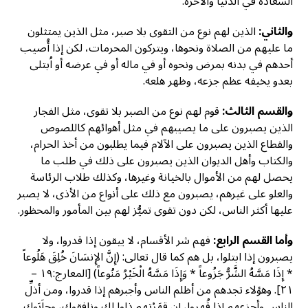
السعادة في الدنيا والآخرة.
والثاني:
الذين لهم نوع من التقوى بلا صبر، مثل الذين يمتثلون
ما عليهم من الصلاة ونحوها، ويتركون المحرمات، لكن إذا أُصيب
أحدهم في بدنه بمرض ونحوه أو في ماله أو في عرضه أو اُبتلى
بعدو يخيفه عظم جزعه، وظهر هلعه.
والقسم الثالث:
قوم لهم نوع من الصبر بلا تقوى، مثل الفجار
الذين يصبرون على ما يصيبهم في مثل أهوائهم كاللصوص
والقطاع الذين يصبرون على الآلام فيما يطلبون من أخذ الحرام،
والكتاب وأهل الديوان الذين يصبرون على ذلك في طلب ما
يحصل لهم من الأموال بالخيانة وغيرها، وكذلك طلاب الرئاسة
والعلو على غيرهم، يصبرون مع ذلك على أنواع من الأذى، لا يصبر
عليها أكثر الناس، لكن دون تقوى تميُّز لهم بين المأمور والمحظور.
وأما القسم الرابع:
فهم شر الأقسام، لا ييقون إذا قدروا، ولا
يصبرون إذا ابتلوا، بل هم كما قال تعالى: (إِنَّ الإِنسَانَ خُلِقَ هَلُوعاً
* إِذَا مَسَّهُ الشَّرُّ جَزُوعاً * وَإِذَا مَسَّهُ الْخَيْرُ مَنُوعاً) [المعارج:١٩ –
٢١]. وهؤلاء تجدهم من أظلم الناس وأجبرهم إذا قدروا، ومن أذلِّ
الناس وأجزعهم إذا قُهروا، إن قهَرْتهم ذلوا لك ونافقوك، وحاَبَوك