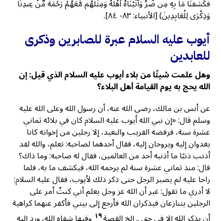
فَكَشَفْنَا مَا بِهِ مِن ضُرٍّ وَآتَيْنَاهُ أَهْلَهُ وَمِثْلَهُم مَّعَهُمْ رَحْمَةً مِّنْ عِندِنَا
وَذِكْرَى لِلْعَابِدِينَ) [الأنبياء: ٨٣- ٨٤].
أيوب عليه السلام عبرة للصابرين وذكرى
للعابدين
وهل علمت شيئًا من بلاء أيوب عليه السلام الذي قيل: إن
الله يحج به يوم القيامة أهل البلاء؟
عن أنس بن مالك، رضي الله عنه، أن رسول الله وعلى الله عليه
وسلم قال: «إن نبي الله أيوب عليه السلام كان في بلائه ثماني
عشرة سنة، فرفضه القريب والبعيد، إلا رجلين من إخوانه كانا
يغدوان إليه ويروحان إليه، فقال أحدهما لصاحبه: تعلم، والله لقد
أذنب ذنبًا ما أذنبه أحد من العالمين، فقال له صاحبه: وما ذاك؟
قال: منذ ثماني عشرة سنة لم يرحمه الله، فيكشف ما به، فلما
راحا عليه لم يصبر الرجل حتى ذكر ذلك لأيوب، فقال عليه السلام:
لا أدري ما تقول: غير أن الله عز وجل يعلم أني كنتُ أمر على
الرجلين يتنازعان فيذكران الله فأرجع إلى بيتي فأكفر عنهما كراهية
١٩
أن يذكر الله إلا في حق .. إلخ القصة
وفيها شفاه الله، ورد إليه