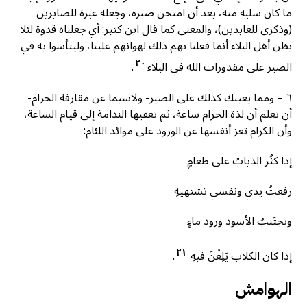
ما كان سلبه منه، بعد أن امتحن صبره، وجعله عبرة للصابرين
(وذكرى للعابدين)، والمعنى كما قال ابن كثير: أي جعلناه قدوة لئلا
يظن أهل البلاء أنما فعلنا بهم ذلك لهوانهم علينا، وليتأسوا به في
٢٠
الصبر على مقدورات الله في البلاء
.
٦ – ومما يعينك كذلك على الصبر- ولاسيما عن مقارفة الحرام-
أن تعلم أن لذة الحرام ساعة، ثم تعقبها الندامة إلى قيام الساعة،
وأن الكرام تعز أنفسها عن الورود على موائد اللئام:
إذا كثُر الذبابُ على طعامٍ
رفعتُ يدي ونفسي تشتهيهِ
وتجتَنبُ الأسود ورود ماءٍ
٢١
إذا كان الكلاب يَلِغْنَ فيهِ
.
الهوامش