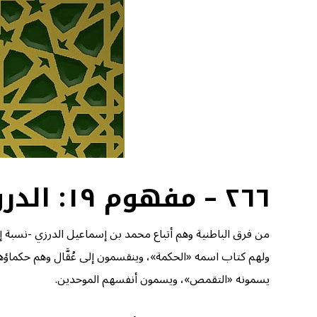
٢٦٦ – مفهوم ١٩: الدروز
من فرق الباطنية وهم أتباع محمد بن إسماعيل الدرزي -نسبة إلى 
ولهم كتاب اسمه «الحكمة»، وينقسمون إلى عُقَّال وهم حكماؤه
يسمونه «التقمص»، ويسمون أنفسهم الموحدين.