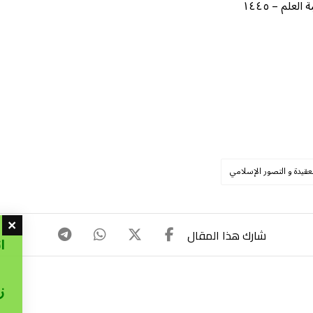
لم – ١٤٤٥
لعقيدة و التصور الإسلامي
ا
ز