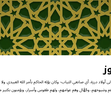
أولاد درزة، أي صانعي الثياب- وكان يؤله الحاكم بأمر الله العبيدي. ولا 
م وشيوخهم، وجُهَّال وهم عوامهم، ولهم طقوس وأسرار، ويؤمنون بكثير مم