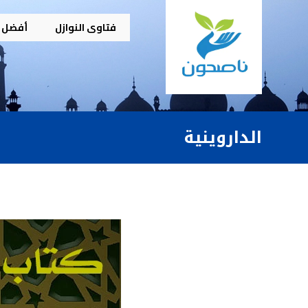
فتاوى النوازل
أفضل م
الداروينية