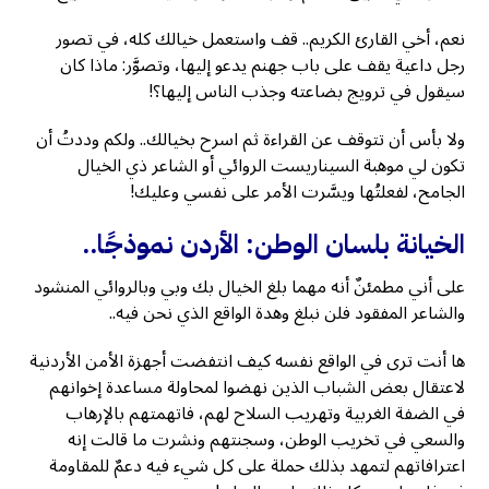
نعم، أخي القارئ الكريم.. قف واستعمل خيالك كله، في تصور
رجل داعية يقف على باب جهنم يدعو إليها، وتصوَّر: ماذا كان
سيقول في ترويج بضاعته وجذب الناس إليها؟!
ولا بأس أن تتوقف عن القراءة ثم اسرح بخيالك.. ولكم وددتُ أن
تكون لي موهبة السيناريست الروائي أو الشاعر ذي الخيال
الجامح، لفعلتُها ويسَّرت الأمر على نفسي وعليك!
الخيانة بلسان الوطن: الأردن نموذجًا..
على أني مطمئنٌ أنه مهما بلغ الخيال بك وبي وبالروائي المنشود
والشاعر المفقود فلن نبلغ وهدة الواقع الذي نحن فيه..
ها أنت ترى في الواقع نفسه كيف انتفضت أجهزة الأمن الأردنية
لاعتقال بعض الشباب الذين نهضوا لمحاولة مساعدة إخوانهم
في الضفة الغربية وتهريب السلاح لهم، فاتهمتهم بالإرهاب
والسعي في تخريب الوطن، وسجنتهم ونشرت ما قالت إنه
اعترافاتهم لتمهد بذلك حملة على كل شيء فيه دعمٌ للمقاومة