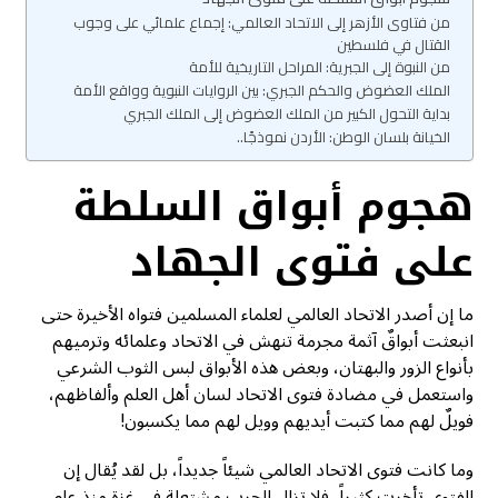
من فتاوى الأزهر إلى الاتحاد العالمي: إجماع علمائي على وجوب
القتال في فلسطين
من النبوة إلى الجبرية: المراحل التاريخية للأمة
الملك العضوض والحكم الجبري: بين الروايات النبوية وواقع الأمة
بداية التحول الكبير من الملك العضوض إلى الملك الجبري
الخيانة بلسان الوطن: الأردن نموذجًا..
هجوم أبواق السلطة
على فتوى الجهاد
ما إن أصدر الاتحاد العالمي لعلماء المسلمين فتواه الأخيرة حتى
انبعثت أبواقٌ آثمة مجرمة تنهش في الاتحاد وعلمائه وترميهم
بأنواع الزور والبهتان، وبعض هذه الأبواق لبس الثوب الشرعي
واستعمل في مضادة فتوى الاتحاد لسان أهل العلم وألفاظهم،
فويلٌ لهم مما كتبت أيديهم وويل لهم مما يكسبون!
وما كانت فتوى الاتحاد العالمي شيئاً جديداً، بل لقد يُقال إن
الفتوى تأخرت كثيراً، فلا تزال الحرب مشتعلة في غزة منذ عام