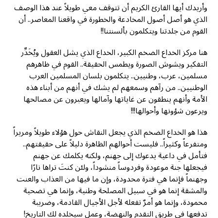
وأريدك أيها القارئ الكريم أن تتوقف معي طويلاً عند هذا الوصف
الذي هو أصل أصول المخادعة والخطورة في واقعنا المعاصر.. أن
القوم من جلدتنا ويتكلمون بألسنتنا!!
هنا مركز الخداع الضخم الكبير، الخداع الذي يشل العقول ويُخَدِّر
التفكير ويشوش الصورة ويطمس الحقيقة.. القوم في ظاهرهم
مسلمين، عرب، وطنيين.. يتكلمون بلسان المسلمين العرب
الوطنيين.. من رآهم وسمعهم لم يشك في أنهم من أبناء هذه
الأمة وأنهم ينطقون عن غاياتها وآمالها ويعبرون عن مصالحها
ويرعون شؤونها وأحوالها!!!
هذا هو الخداع الضخم الذي يجعل النقاش حول هؤلاء طويلاً ومريراً
ومتفرعاً وكثيراً.. فليست أحوالهم الظاهرة دليلاً على حقيقتهم..
فتأمل في داعية يدعوك إلى جهنم، ولكنه يكلمك عن جهنم
فيجعلها جنة موعودة وفردوساً منشوداً، ولئن كنتَ تراها نارًا
وجهنماً فإنما هي فترة محدودة، وإن ما فيها من العذاب والعنت
والمشقة إنما هو في سبيل المصلحة وطنية، وإنما هي تضحية
محمودة، وإنما هو أمرٌ تفعله لأجل الأجيال القادمة، وضريبة
تدفعها في طريق التقدم والنهضة، وعمل سيخلده لك التاريخ!