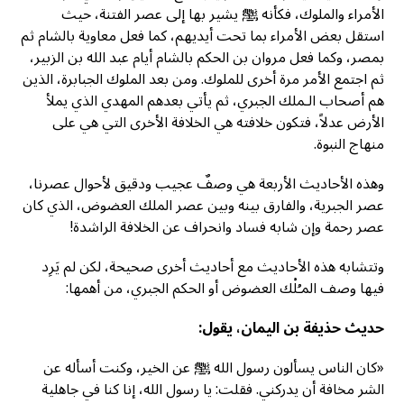
الأمراء والملوك، فكأنه ﷺ يشير بها إلى عصر الفتنة، حيث
استقل بعض الأمراء بما تحت أيديهم، كما فعل معاوية بالشام ثم
بمصر، وكما فعل مروان بن الحكم بالشام أيام عبد الله بن الزبير،
ثم اجتمع الأمر مرة أخرى للملوك. ومن بعد الملوك الجبابرة، الذين
هم أصحاب الـملك الجبري، ثم يأتي بعدهم المهدي الذي يملأ
الأرض عدلاً، فتكون خلافته هي الخلافة الأخرى التي هي على
منهاج النبوة.
وهذه الأحاديث الأربعة هي وصفٌ عجيب ودقيق لأحوال عصرنا،
عصر الجبرية، والفارق بينه وبين عصر الملك العضوض، الذي كان
عصر رحمة وإن شابه فساد وانحراف عن الخلافة الراشدة!
وتتشابه هذه الأحاديث مع أحاديث أخرى صحيحة، لكن لم يَرِد
فيها وصف المـُلْك العضوض أو الحكم الجبري، من أهمها:
حديث حذيفة بن اليمان، يقول:
«كان الناس يسألون رسول الله ﷺ عن الخير، وكنت أسأله عن
الشر مخافة أن يدركني. فقلت: يا رسول الله، إنا كنا في جاهلية