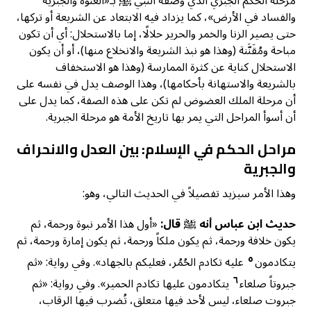
مرحلة الحكم الجبري الذي وصفه النبي ﷺ بـ«العنوة والجبرية
والفساد في الأرض»، كما يزداد فيه الابتعاد عن الشريعة أو تركها،
حتى يصير الزنا والخمر والحرير حلالًا، إما بالاستحلال: أي أن تكون
مباحة ومُقَنَّنة (وهذا هو نبذ الشريعة والانخلاع منها)، أو أن يكون
الاستحلال كناية عن كثرة الممارسة (وهذا هو الاستخفاف
بالشريعة والاستهانة بأحكامها)، وهذا الوصف يدل في نفسه على
أن مرحلة الملك العضوض لم تكن على هذه الصفة، كما يدل على
أن أسوأ المراحل التي يمر بها تاريخ الأمة هو مرحلة الجبرية.
مراحل الحكم في الإسلام: بين العدل والانحراف
والجبرية
وهذا الأمر سيزيد تفصيلاً في الحديث التالي، وهو:
حديث ابن عباس أنه ﷺ قال:
«أول هذا الأمر نبوة ورحمة، ثم
يكون خلافة ورحمة، ثم يكون ملكاً ورحمة، ثم يكون إمارة ورحمة، ثم
٥
يتكادمون
عليه تكادم الحُمُر، فعليكم بالجهاد». وفي رواية: «ثم
٦
جبروتاً صلعاء
يتكادمون عليها تكادم الحمير». وفي رواية: «ثم
جبروت صلعاء، ليس لأحد فيها متعلق، تُضرب فيها الرقاب،