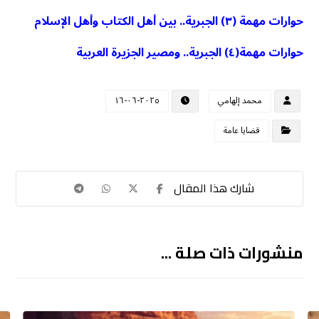
حوارات مهمة (٣) الجبرية.. بين أهل الكتاب وأهل الإسلام
حوارات مهمة(٤) الجبرية.. ومصير الجزيرة العربية
محمد إلهامي
٢٠٢٥-٠٦-١٦
قضايا عامة
منشورات ذات صلة ...