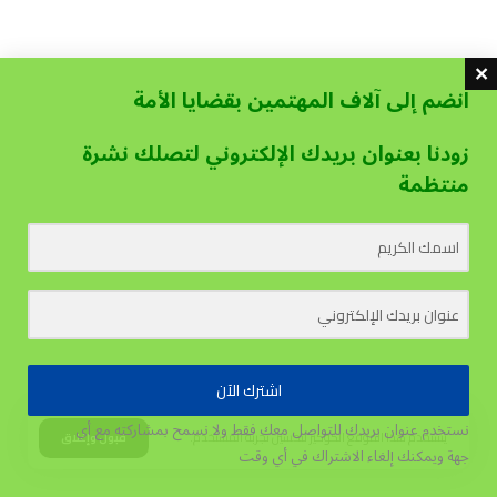
انضم إلى آلاف المهتمين بقضايا الأمة
زودنا بعنوان بريدك الإلكتروني لتصلك نشرة
منتظمة
اشترك الآن
نستخدم عنوان بريدك للتواصل معك فقط ولا نسمح بمشاركته مع أي
يستخدم هذا الموقع الكوكيز لتحسين تجربة المستخدم.
قبول وإغلاق
جهة
ويمكنك إلغاء الاشتراك في أي وقت