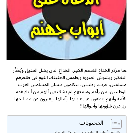
هنا مركز الخداع الضخم الكبير، الخداع الذي يشل العقول ويُخَدِّر
التفكير ويشوش الصورة ويطمس الحقيقة.. القوم في ظاهرهم
مسلمين، عرب، وطنيين.. يتكلمون بلسان المسلمين العرب
الوطنيين.. من رآهم وسمعهم لم يشك في أنهم من أبناء هذه
الأمة وأنهم ينطقون عن غاياتها وآمالها ويعبرون عن مصالحها
ويرعون شؤونها وأحوالها!!!
المحتويات
هجوم أبواق السلطة على فتوى الجهاد