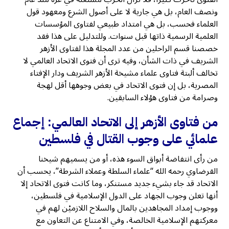
ونصف العام، بل هي جارية لا على أصول الشرع ومعهود قول
العلماء فحسب، بل هي امتداد طبيعي لفتاوى المؤسسات
العلمية الرسمية ذاتها قبل سنوات. وللتدليل على هذا فقد
خصصنا قسم الراحلين من عدد المجلة هذا لفتاوى الأزهر
الشريف في ذات الشأن، وفيه ترى أن فتوى الاتحاد العالمي لا
تخالف ألبتة فتاوى علماء مشيخة الأزهر الشريف ودار الإفتاء
المصرية، بل إن فتوى الاتحاد في بعض وجوهها أقل لهجة
وصرامة من فتاوى هؤلاء السابقين.
من فتاوى الأزهر إلى الاتحاد العالمي: إجماع
علمائي على وجوب القتال في فلسطين
من رأى انتفاضة أبواق السوء هذه، أو من يسميهم شيخنا
القرضاوي رحمه الله “علماء السلطة وعملاء الشرطة”، يحسب أن
الاتحاد قد جاء بشيء جديد مستنكر، وما كانت فتوى الاتحاد إلا
أنها تعلن وجوب الجهاد على الدول الإسلامية في فلسطين،
ووجوب إمداد المجاهدين بالمال والسلاح اللازميْن لهم في
معركتهم الإسلامية الخالصة، وفي الامتناع عن التعاون مع