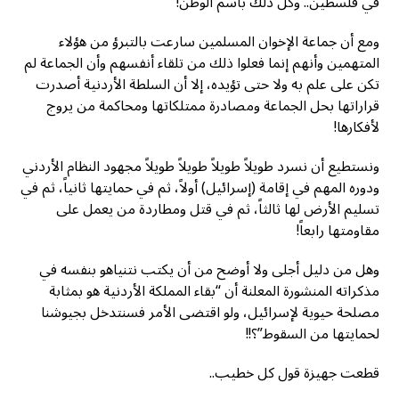
في فلسطين.. وكل ذلك باسم الوطن!
ومع أن جماعة الإخوان المسلمين سارعت بالتبرؤ من هؤلاء
المتهمين وأنهم إنما فعلوا ذلك من تلقاء أنفسهم وأن الجماعة لم
تكن على علم به ولا حتى تؤيده، إلا أن السلطة الأردنية أصدرت
قراراتها بحل الجماعة ومصادرة ممتلكاتها ومحاكمة من يروج
لأفكارها!
ونستطيع أن نسرد طويلاً طويلاً طويلاً طويلاً مجهود النظام الأردني
ودوره المهم في إقامة (إسرائيل) أولاً، ثم في حمايتها ثانياً، ثم في
تسليم الأرض لها ثالثاً، ثم في قتل ومطاردة من يعمل على
مقاومتها رابعاً!
وهل من دليل أجلى ولا أوضح من أن يكتب نتنياهو بنفسه في
مذكراته المنشورة المعلنة أن “بقاء المملكة الأردنية هو بمثابة
مصلحة حيوية لإسرائيل، ولو اقتضى الأمر فسنتدخل بجيوشنا
لحمايتها من السقوط”؟!!
قطعت جهيزة قول كل خطيب..