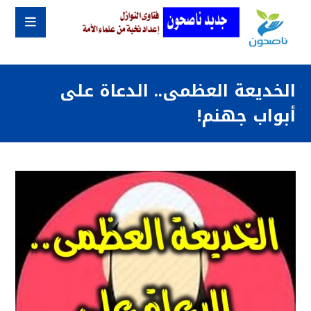
الخديعة العظمى.. الدعاة على
أبواب جهنم!