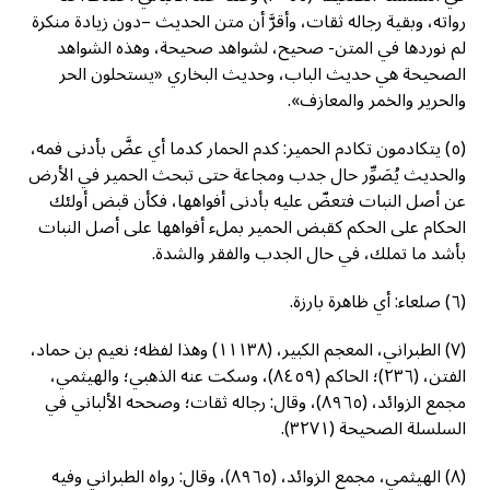
رواته، وبقية رجاله ثقات، وأقرَّ أن متن الحديث –دون زيادة منكرة
لم نوردها في المتن- صحيح، لشواهد صحيحة، وهذه الشواهد
الصحيحة هي حديث الباب، وحديث البخاري «يستحلون الحر
والحرير والخمر والمعازف».
(٥) يتكادمون تكادم الحمير: كدم الحمار كدما أي عضَّ بأدنى فمه،
والحديث يُصَوِّر حال جدب ومجاعة حتى تبحث الحمير في الأرض
عن أصل النبات فتعضّ عليه بأدنى أفواهها، فكأن قبض أولئك
الحكام على الحكم كقبض الحمير بملء أفواهها على أصل النبات
بأشد ما تملك، في حال الجدب والفقر والشدة.
(٦) صلعاء: أي ظاهرة بارزة.
(٧) الطبراني، المعجم الكبير، (١١١٣٨) وهذا لفظه؛ نعيم بن حماد،
الفتن، (٢٣٦)؛ الحاكم (٨٤٥٩)، وسكت عنه الذهبي؛ والهيثمي،
مجمع الزوائد، (٨٩٦٥)، وقال: رجاله ثقات؛ وصححه الألباني في
السلسلة الصحيحة (٣٢٧١).
(٨) الهيثمي، مجمع الزوائد، (٨٩٦٥)، وقال: رواه الطبراني وفيه