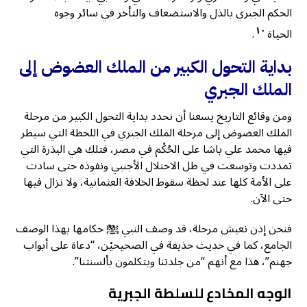
الحكم الجبري بالذل والاستضعاف والتأخر في سائر وجوه
١٠
الحياة
.
بداية التحول الكبير من الملك العضوض إلى
الملك الجبري
ومن وقائع التاريخ يسعنا أن نحدد بداية التحول الكبير من مرحلة
الملك العضوض إلى مرحلة الملك الجبري في اللحظة التي سيطر
فيها محمد علي باشا على الحُكْم في مصر، فتلك هي البذرة التي
تمددت وتوسعت في ظل الاحتلال الأجنبي ونفوذه حتى سادت
على الأمة كلها عند لحظة سقوط الخلافة العثمانية، ولا نزال فيها
حتى الآن.
فنحن إذن نعيش مرحلة، قد وصف النبي ﷺ حكامها بهذا الوصف
الجامع، كما في حديث حذيفة في الصحيحيْن، “دعاة على أبواب
جهنم”، هذا مع أنهم “من جلدتنا ويتكلمون بألسنتنا”.
الوجه المخادع للسلطة الجبرية