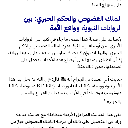
على منهاج النبوة.
الملك العضوض والحكم الجبري: بين
الروايات النبوية وواقع الأمة
ويُساعد على صحة هذا الفهم، ما جاء في كثير من الروايات
الأخرى، من أوصاف إضافية لفترة الملك العضوض والحُكْم
الجبري، والروايات وإن كانت لا تخلو من ضعف على جهة الرواية،
إلا أن انطباق وصفها على أوضاع هذه الأحقاب يحمل على
تصديقها، فمن ذلك مثلاً:
حديث أبي عبيدة بن الجراح أنه ﷺ قال: «إن الله عز وجل بدأ هذا
الأمر نبوة ورحمة، وكائناً خلافة ورحمة، وكائناً مُلكاً عضوضاً، وكائناً
عنوة وجبرية وفساداً في الأرض، يستحلون الفروج والخمور
٤
والحرير»
.
ففي هذا الحديث المراحل الأربعة متطابقة مع حديث حذيفة،
وزاد في التفصيل على ذلك أن مرحلة الـمُلك العضوض خيرٌ من