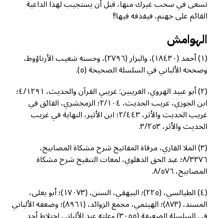
تسعى في سحب غيرك منها، قبل أن يستجيب لهذا الداعية
القائم على جهنم، فيقذفه فيها!!
الهوامش
(١) أحمد (١٨٤٣٠)، والبزار (٢٧٩٦)، وحسنه شعيب الأرناؤوط،
وصححه الألباني في السلسلة الصحيحة (٥).
(٢) أبو عبيد الهروي، الغريبين: غريبي القرآن والحديث، ٤/١٢٩١؛
ابن الجوزي، غريب الحديث، ٢/١٠٤؛ الزمخشري، الفائق في
غريب الحديث والأثر، ٢/٤٤٣؛ ابن الأثير، النهاية في غريب
الحديث والأثر، ٣/٢٥٣.
(٣) الملا القاري، مرقاة المفاتيح شرح مشكاة المصابيح،
٨/٣٣٧٦؛ عبد الحق الدهلوي، لمعات التنقيح شرح مشكاة
المصابيح، ٨/٥٧٦.
(٤) الطيالسي، (٢٢٥)؛ البيهقي، السنن، (١٧٠٧٣)؛ أبو يعلى،
المسند، (٨٧٣)؛ الهيثمي، مجمع الزوائد، (٨٩٦١)؛ وضعفه الألباني
في السلسلة الضعيفة (٣٠٥٥) وعلته عند الألباني اختلاط أحد