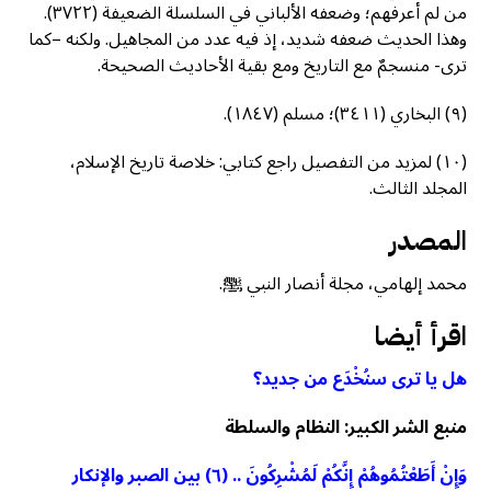
من لم أعرفهم؛ وضعفه الألباني في السلسلة الضعيفة (٣٧٢٢).
وهذا الحديث ضعفه شديد، إذ فيه عدد من المجاهيل. ولكنه –كما
ترى- منسجمٌ مع التاريخ ومع بقية الأحاديث الصحيحة.
(٩) البخاري (٣٤١١)؛ مسلم (١٨٤٧).
(١٠) لمزيد من التفصيل راجع كتابي: خلاصة تاريخ الإسلام،
المجلد الثالث.
المصدر
محمد إلهامي، مجلة أنصار النبي ﷺ.
اقرأ أيضا
هل يا ترى سنُخْدَع من جديد؟
منبع الشر الكبير: النظام والسلطة
وَإِنْ أَطَعْتُمُوهُمْ إِنَّكُمْ لَمُشْرِكُونَ .. (٦) بين الصبر والإنكار