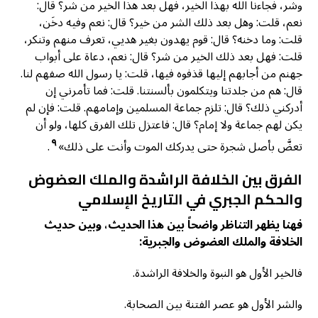
وشر، فجاءنا الله بهذا الخير، فهل بعد هذا الخير من شر؟ قال:
نعم، قلت: وهل بعد ذلك الشر من خير؟ قال: نعم وفيه دخَن،
قلت: وما دخنه؟ قال: قوم يهدون بغير هديي، تعرف منهم وتنكر،
قلت: فهل بعد ذلك الخير من شر؟ قال: نعم، دعاة على أبواب
جهنم من أجابهم إليها قذفوه فيها، قلت: يا رسول الله صفهم لنا.
قال: هم من جلدتنا ويتكلمون بألسنتنا. قلت: فما تأمرني إن
أدركني ذلك؟ قال: تلزم جماعة المسلمين وإمامهم. قلت: فإن لم
يكن لهم جماعة ولا إمام؟ قال: فاعتزل تلك الفرق كلها، ولو أن
٩
تعضَّ بأصل شجرة حتى يدركك الموت وأنت على ذلك»
.
الفرق بين الخلافة الراشدة والملك العضوض
والحكم الجبري في التاريخ الإسلامي
فهنا يظهر التناظر واضحاً بين هذا الحديث، وبين حديث
الخلافة والملك العضوض والجبرية:
فالخير الأول هو النبوة والخلافة الراشدة.
والشر الأول هو عصر الفتنة بين الصحابة.