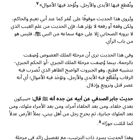
٧
وتُقطع فيها الأيدى والأرجل، وتُؤخذ فيها الأموال»
.
ويُروى هذا الحديث موقوفًا على عُمَر كما عند أبي نعيم والحاكم،
ولكن وقفه أو رفعه لا يؤثر هنا، فإن الحديث من علم الغيب الذي
لا يرويه الصحابي إلا على جهة سماعه من النبي ﷺ، فليس هو
من باب الرأي.
وفي هذا الحديث نرى أن مرحلة الملك العضوض وُصِفت
بالرحمة، بينما وُصِفت مرحلة الملك الجبري -أو: الحكم الجبري-
بتشبيه فظيع، وهو الجبروت الواضح الظاهر الذي تُضرب فيه
الرقاب وتُقَطَّع فيه الأيدي والأرجل، وتؤخَذ فيه الأموال؛ أي أنه
عصر قتل وترويع وإذلال.
حديث جابر الصدفي عن أبيه عن جده أنه ﷺ قال:
«سيكون
بعدي خلفاء، ومن بعد الخلفاء أمراء، ومن بعد الأمراء ملوك، ومن
بعد الملوك جبابرة، ثم يخرج رجل من أهل بيتي، يملأ الأرض عدلاً
٨
كما مُلئت جورًا»
.
وهذا الحديث يسرد ذات الترتيب، مع تفصيل زائد في مرحلة