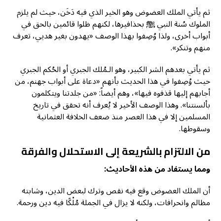
ثم يأتي الملك العضوض وهو الخير الذي فيه دَخَن، حيث لم يلزم
الملوك سُنة النبي ﷺ بحذافيرها، لكنهم ظلوا قائمين بالحق في
أبواب أخرى، ولذا وُصِفوا بهذا الوصف «يهدون بغير هديي، تعرف
منهم وتنكر».
ثم يأتي بعدهم الشر الكبير، وهو الـمُلك الجبري أو الحُكم الجبري
حيث وُصِفوا في هذا الحديث بأنهم «دعاة على أبواب جهنم، من
أجابهم إليها قذفوه فيها»، وهم أيضاً: «من جلدتنا ويتكلمون
بألسنتنا». وهذا الوصف الأخير لا يُعرف أنه تحقق في تاريخ
المسلمين إلا في هذا العصر منذ ضعف الخلافة العثمانية
وسقوطها.
من الالتزام بالشريعة إلى الاستحلال والفرقة
ومما يستفاد من هذه الأحاديث:
أن الملك العضوض وقع فيه نقص وترك لبعض الدين، وشابته
مظالم وانحرافات، ولكنه لا يزال في الجملة مُلْكًا فيه دين ورحمة.