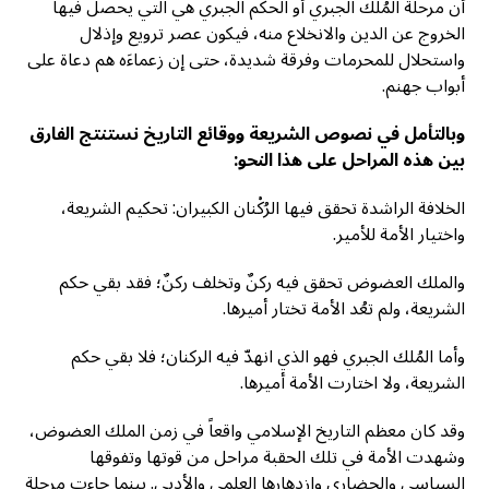
أن مرحلة المُلك الجبري أو الحكم الجبري هي التي يحصل فيها
الخروج عن الدين والانخلاع منه، فيكون عصر ترويع وإذلال
واستحلال للمحرمات وفرقة شديدة، حتى إن زعماءَه هم دعاة على
أبواب جهنم.
وبالتأمل في نصوص الشريعة ووقائع التاريخ نستنتج الفارق
بين هذه المراحل على هذا النحو:
الخلافة الراشدة تحقق فيها الرُكْنان الكبيران: تحكيم الشريعة،
واختيار الأمة للأمير.
والملك العضوض تحقق فيه ركنٌ وتخلف ركنٌ؛ فقد بقي حكم
الشريعة، ولم تعُد الأمة تختار أميرها.
وأما المُلك الجبري فهو الذي انهدّ فيه الركنان؛ فلا بقي حكم
الشريعة، ولا اختارت الأمة أميرها.
وقد كان معظم التاريخ الإسلامي واقعاً في زمن الملك العضوض،
وشهدت الأمة في تلك الحقبة مراحل من قوتها وتفوقها
السياسي والحضاري وازدهارها العلمي والأدبي. بينما جاءت مرحلة