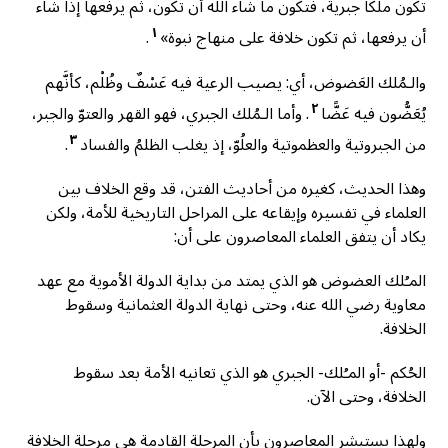
تكون ملكاً جبرية، فتكون ما شاء الله أن تكون، ثم يرفعها إذا شاء
١
أن يرفعها، ثم تكون خلافة على منهاج نبوة»
.
والـمُلك العَضوض، أي: يصيب الرعية فيه عَسْفٌ وظُلْم، كأنَّهم
٢
يُعَضُّون فيه عَضًّا
. وأما الـمُلك الجبري، فهو القهر والعتوّ والجبر،
٣
من الجبروتية والعظموتية والعلُوّ، إذ يغلب الظلمُ والفساد
.
وهذا الحديث، كغيره من أحاديث الفتن، قد وقع الخلاف بين
العلماء في تفسيره وإيقاعه على المراحل التاريخية للأمة، ولكن
يكاد أن يتفق العلماء المعاصرون على أن:
المـُلك العضوض هو الذي يمتد من بداية الدولة الأموية مع عهد
معاوية رضي الله عنه، وحتى نهاية الدولة العثمانية وسقوط
الخلافة.
الحُكم -أو المـُلك- الجبري هو الذي تعانيه الأمة بعد سقوط
الخلافة، وحتى الآن.
ولهذا يستبشر المعاصرون بأن المرحلة القادمة هي مرحلة الخلافة