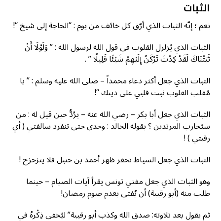
الثبات
نعم ؛ إنّه الثبات الذي أرّق كل خائف من يوم : “الحاجة إلى شيخ “!
الثبات الذي يُزلزل القلوب في قول الله لرسول الله : ” وَلَوْلَا أَنْ
ثَبَتْنَاكَ لَقَدْ كِدْتَ تَرْكَنُ إِلَيْهِمْ شَيْئًا قَلِيلًا ” .
الثبات الذي جعل أكثر دعاء محمداً – صلى الله عليه وسلم : ” يا
مُقلب القلوب ثبت قلبي على دينك “!
الثبات الذي جعل أبا بكر – رضي الله عنه – يرُدُّ حين قيل له : من
سيُحارب المرتدين ؟ بقوله الخالد : وحدي حتى تنفرد سالفتي ( أي
رقبتي ) !
الثبات الذي جعل السياط تحفر ظهر أحمد بن حنبل فلا يتزحزح !
وهو الثبات الذي جعل مفتي تونس يقرأ آيات الصيام – حينما
طلب منه (أبو رقيبة) أن يُفتي بعدم صوم رمضان!
ثم يقول بعد تلاوته: صدق الله وكذب أبو رقيبة” ليُخفى ذِكْرهُ في