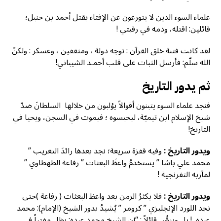
علماء السوء الذين لا يتورعون عن الإفتاء بقتل أحمد بن حنبل؛
قائلين: اقتله، ودمه في رقبتي !
لقد كانت فتنة خلق القرآن : توجه دولة ، ومثقفين ، وعسكر : ولكنّ
الله سلّم: فأرسل الثبات على قلب أحمـد الشيباني!
ثم يدور التاريخ
فنجد علماء السوء يتبنون أقوالاً يؤلبون من خلالها السلطانَ ضدّ
شيخ الإسلام ابن تيميّة، ليحبسوه ؛ فيموت في السجن، ويحيا في
التاريخ!
ويدور التاريخ :
وفيه قفزة سريعة؛ نجد بعدها رائدَ التغريب ”
محمد علي باشا ” يستخدمُ واعظَ البعثات ” رفاعة الطهطاوي ”
لمآربه التفرنجية !
ويدور التاريخ :
فلا يكثرُ الزمن بعد واعظ البعثات ( رفاعة )حتى
نجد اللورد الإنجليزي ” كرومر ” يُشيدُ بدور الشيخ (الإمام): محمد
عبده ! بل وينصُّ قائلاً : “إن الشيخ محمد عبده: يظل مفتياً في