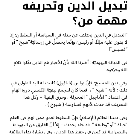
تبديل الدين وتحريفه
مهمة من؟
“التبديل في الدين يختلف عن مثله في السياسة أو السلطان؛ إذ
لا يقوى عليه ملِكٌ أو رئيس؛ وإنّما يحصلُ في إرساليّة”شيخ ” أو
“قسيس”!
في الديانة اليهوديّة : أخبرنا الله بأنّ الأحبار هم الذين بدّلوا كلام
الله وحرّفوه.
وفي دين المسيح؛ فإنّ بولس (شاؤول) كانت له اليد الطولى في
ذلك ؛ لأنه ” شيخ ” ، فيما كان لمجمع نيقيّة الكنسي دوره الهام
في اعتماد ” الأناجيل ” المحرفة ، وحرق البقية – وكل هذا
التحريف قد حدث لأنهم قساوسة ( شيوخ ) .
وفي ديننا الخاتم (الإسلام) فإنّ السقوط لعددٍ ممن لهم في العلم
“حياة ” أو “وظيفة ” قد جاء وحدث – إلاّ أنّ الفارق عن اليهودية
والنصرانية قد كمن في حفظ هذا الدين ، وفي بشارة بقاء الطائفة