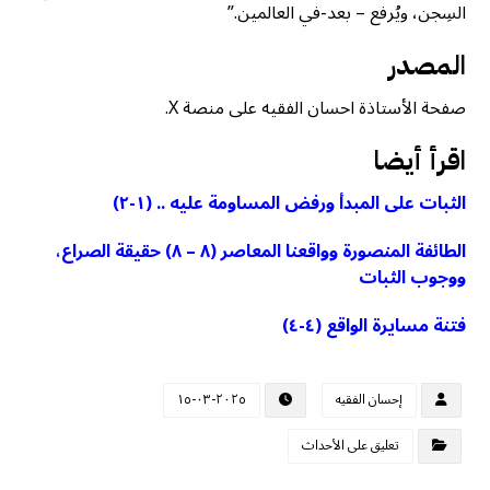
السِجن، ويُرفع – بعد-في العالمين.”
المصدر
صفحة الأستاذة احسان الفقيه على منصة X.
اقرأ أيضا
الثبات على المبدأ ورفض المساومة عليه .. (١-٢)
الطائفة المنصورة وواقعنا المعاصر (٨ – ٨) حقيقة الصراع،
ووجوب الثبات
فتنة مسايرة الواقع (٤-٤)
إحسان الفقيه
٢٠٢٥-٠٣-١٥
تعليق على الأحداث