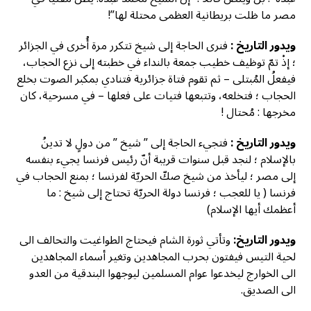
مصر ما ظلت بريطانية العظمى محتلة لها”!
ويدور التاريخ :
فنرى الحاجة إلى شيخ تتكرر مرة أُخرى في الجزائر
؛ إذْ تمّ توظيف خطيب جمعة بالنداء في خطبته إلى نزع الحجاب،
فيفعلُ المُبتلى – ثم تقوم فتاة جزائرية فتنادي بمكبر الصوت بخلع
الحجاب ؛ فتخلعه، وتتبعها فتيات على فعلها – في مسرحية، كان
مخرجها : مُحتال !
ويدور التاريخ :
فتجيء الحاجة إلى ” شيخ ” من دولٍ لا تدينُ
بالإسلام ؛ لنجد قبل سنوات قريبة أنّ رئيس فرنسا يجيء بنفسه
إلى مصر ؛ ليأخذ من شيخ صكّ الحريّة لفرنسا ؛ بمنع الحجاب في
فرنسا ( يا للعجب ؛ فرنسا دولة الحريّة تحتاج إلى شيخ : ما
أعظمك أيها الإسلام)
ويدور التاريخ:
وتأتي ثورة الشام فيحتاج الطواغيت والتحالف الى
لحية التيس فيفتون بحرب المجاهدين وتغير أسماء المجاهدين
الى الخوارج ليخدعوا عوام المسلمين ليوجهوا البندقية من العدو
الى الصديق.