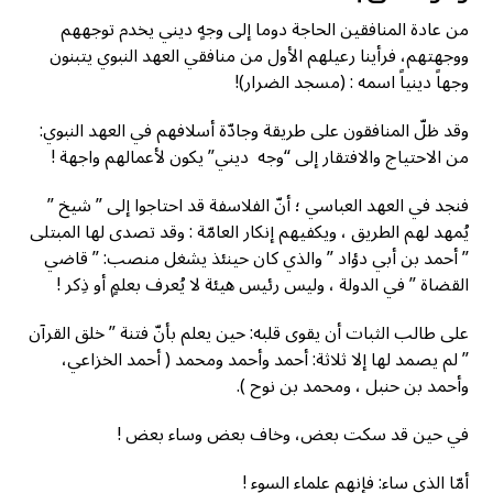
من عادة المنافقين الحاجة دوما إلى وجهٍ ديني يخدم توجههم
ووجهتهم، فرأينا رعيلهم الأول من منافقي العهد النبوي يتبنون
وجهاً دينياً اسمه : (مسجد الضرار)!
وقد ظلّ المنافقون على طريقة وجادّة أسلافهم في العهد النبوي:
من الاحتياج والافتقار إلى “وجه ديني” يكون لأعمالهم واجهة !
فنجد في العهد العباسي ؛ أنّ الفلاسفة قد احتاجوا إلى ” شيخ ”
يُمهد لهم الطريق ، ويكفيهم إنكار العامّة : وقد تصدى لها المبتلى
” أحمد بن أبي دؤاد ” والذي كان حينئذ يشغل منصب: ” قاضي
القضاة ” في الدولة ، وليس رئيس هيئة لا يُعرف بعلمٍ أو ذِكر !
على طالب الثبات أن يقوى قلبه: حين يعلم بأنّ فتنة ” خلق القرآن
” لم يصمد لها إلا ثلاثة: أحمد وأحمد ومحمد ( أحمد الخزاعي،
وأحمد بن حنبل ، ومحمد بن نوح ).
في حين قد سكت بعض، وخاف بعض وساء بعض !
أمّا الذي ساء: فإنهم علماء السوء !