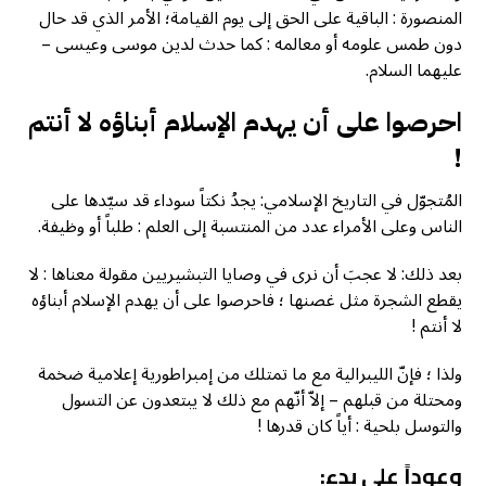
المنصورة : الباقية على الحق إلى يوم القيامة؛ الأمر الذي قد حال
دون طمس علومه أو معالمه : كما حدث لدين موسى وعيسى –
عليهما السلام.
احرصوا على أن يهدم الإسلام أبناؤه لا أنتم
!
المُتجوّل في التاريخ الإسلامي: يجدُ نكتاً سوداء قد سيّدها على
الناس وعلى الأمراء عدد من المنتسبة إلى العلم : طلباً أو وظيفة.
بعد ذلك: لا عجبَ أن نرى في وصايا التبشيريين مقولة معناها : لا
يقطع الشجرة مثل غصنها ؛ فاحرصوا على أن يهدم الإسلام أبناؤه
لا أنتم !
ولذا ؛ فإنّ الليبرالية مع ما تمتلك من إمبراطورية إعلامية ضخمة
ومحتلة من قبلهم – إلاّ أنّهم مع ذلك لا يبتعدون عن التسول
والتوسل بلحية : أياً كان قدرها !
وعوداً على بدء: