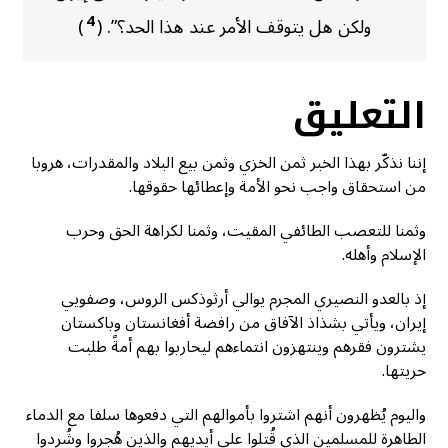
4
ولكن هل يتوقف الأمر عند هذا الحد؟”. (
)
التعليق
إننا نذكّر بهذا الخبر ثمن الخزي وثمن بيع البلاد والمقدرات، هروبا
من استحقاق واجب نحو الأمة وإعطائها حقوقها.
وثمنا للتعصب الطائفي المقيت، وثمنا لكراهة الحق وحرب
الإسلام وأهله.
إذ بالعدو النصيري المجرم يوالي أرثوذكس الروس، وصفويي
إيران، ويأتي بشذاذ الآفاق من رافضة أفغانستان وباكستان
يشترون فقرهم وينتهزون انتماءهم ليحاربوا بهم أمةً طلبت
حريتها.
واليوم يُظهرون أنهم اشتروا بأموالهم التي دفعوها سلفا مع الدماء
الطاهرة للمسلمين الذي قُتلوا على أيديهم والذين هُجروا وشُردوا