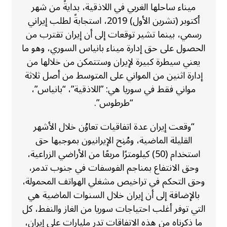
ميناء ساحلها الغربي في اللاذقية، بدايةً من شهر
أكتوبر (تشرين الأول) 2019، استجابةً لطلب إيراني
رسمي، بينما تشير توقعات إلى أن إيران تقترب من
الحصول على حق إدارة ميناء بانياس السوري، وهو ما
يعني سيطرة كبيرة لإيران وستتمكن من خلالها من
إدارة اثنين من المواني على المتوسط من أصل ثلاثة
مواني فقط في سوريا هي: ‏”اللاذقية”، “بانياس”،
“طرطوس‎.”‎
“وقعت إيران عدة اتفاقيات تعاوُن خلال الأشهر
القليلة الماضية، ومُنِح الإيرانيون بموجبها حق
استخدام (50) كيلومترًا مربعًا من الأراضي الزراعية،
وحق الانتفاع بمناجم الفوسفات في جنوب تدمر،
وحق التحكم في تراخيص مشغلي الهواتف المحمولة،
بالإضافة إلى أن إيران خلال السنوات الماضية هي
التي توفر أغلب احتياجات سوريا من الغاز والنفط، كل
ما ذكرناه من هذه الاتفاقات تدر مليارات على إيران،