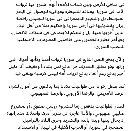
في منافي الأرض وبين شتات الأمم؛ أنهم اشتروا بها ثروات
الأمة في سوريا، ومنافذ للسيطرة وموانيء للوصول الى البحر
المتوسط، بل وللتغيير الديمغرافي في سوريا لتجنيس رافضة
إيران ومُشركيها في أرض سوريا وإحلالهم بدلا من أهل البلاد
الذين أُخرجوا منها. بل والتحكم الاجتماعي في شبكات الاتصال،
وهو أمر خطير بالحصول على تفاصيل المعلومات الاجتماعية
للشعب السوري.
والآن يدفع اللص القابع في سوريا ثروات أمتنا وكأنها أمواله التي
ورثها وهو مطلق التصرف حر الدفع لمن يشاء..! وحقيقته أنه ذليل
أجير يدفع رغم أنفه، يدفع ثروات أمة ليبقى كرسيه ويبقى فيه.
كما يفعل إخوانه من طواغيت بلادنا بما يدفعون من أموال لشراء
الرضا الأمريكي، والرضا الأوروبي، والرضا الصهيوني.
فصار الطواغيت يدفعون إما لمشروع روسي صفوي، أو لمشروع
صليبي صهيوني، والأمة عاجزة عن تقرير أمرها وامتلاك مقدراتها؛
إذ يحال بينها وبينه بالدم والتشريد وحرق البلاد بالبراميل
المتفجرة في سوريا، أو الحرب الأهلية في ليبيا، أو الاستبداد