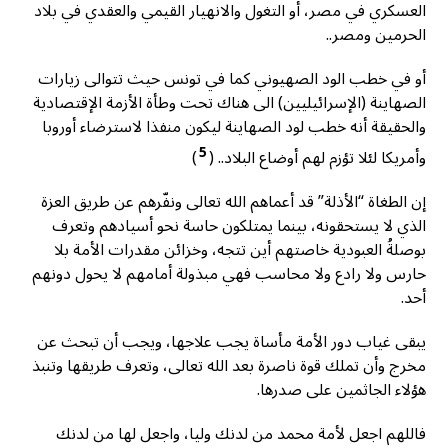
العسكري في مصر، أو التغول والانهيار القيمي والعقدي في بلاد
الحرمين ومصر..
أو في خطب الود الصهيوني كما في تونس حيث تتوالى زيارات
الصهاينة (الإسرائيليين) الى هناك تحت وطأة الأزمة الإقتصادية
والحقيقة أنه خطب لود الصهاينة ليكون منفذا لاسترضاء أوروبا
5
وأمريكا لئلا تؤزم لهم أوضاع البلاد.. (
)
إن الطغاة “الأذلة” قد أعماهم الله تعالى ونفّرهم عن طريق العزة
الذي لا يستحقونه، بينما يمتلكون حاسة نحو أسيادهم وتعرف
بوصلةُ العبودية خاصتهم أين تتجه، وخزائن مقدرات الأمة بلا
حارس ولا رادع ولا محاسب فهي مبذولة أمامهم لا يحول دونهم
أحد.
يبقى غياب دور الأمة مأساة يجب علاجها، ويجب أن تبحث عن
مخرج وأن تملك قوة ناصرة بعد الله تعالى، وتعرف طريقها وتنبذ
هؤلاء الجاثمين على صدرها.
فاللهم اجعل لأمة محمد من لدنك وليا، واجعل لها من لدنك