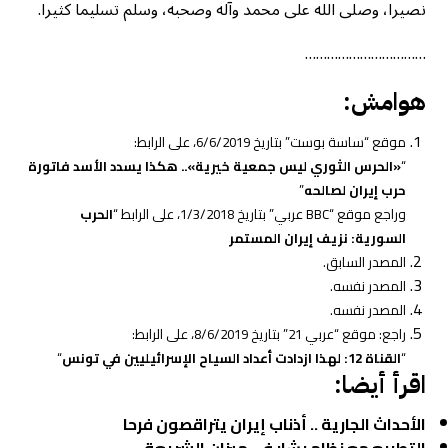
نصيرا، وصلى الله على محمد وآله وصحبه، وسلم تسليما كثيرا.
……………………………
هوامش
:
موقع “ساسة بوست” بتاريخ 6/6/2019، على الرابط:
“
«الحرس الثوري ليس جمعية خيرية».. هكذا يسدد الأسد فاتورة
حرب إيران لصالحه
”
وراجع موقع “BBC عربي” بتاريخ 1/3/2018، على الرابط “
الحرب
السورية: نزيف إيران المستمر
المصدر السابق.
المصدر نفسه.
المصدر نفسه.
راجع: موقع “عربي 21” بتاريخ 8/6/2019، على الرابط:
“
القناة 12: لهذا ازدادت أعداد السياح الإسرائيليين في تونس
“
اقرأ أيضا
:
الأحداث الجارية .. أذناب إيران يتراقصون فرحا