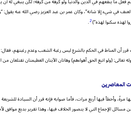
هم فعل ما ينفعهم في الدين والدنيا ولو كرهه من كرهه؛ لكن ينبغي له أن
العنف في شيء إلا شانه”، وكان عمر بن عبد العزيز رضي الله عنه يقول: “و
2
وا لهذه سكنوا لهذه”)
.
 قرر أن المناط في الحكم بالشرع ليس رغبة الشعب وعدم رغبتهم، فقال:
ه تعالى: (ولو اتبع الحق أهواءهم) وهاتان الآيتان العظيمتان تقتلعان من 
لات المعاصرين
ةً، وأخطأ فيها أربع مرات، فأما صوابه فإنه قرر أن السيادة للشريعة لا
 من مسائل الإجماع التي لا يتصور الخلاف فيها، وهذا تقرير بديع مواف