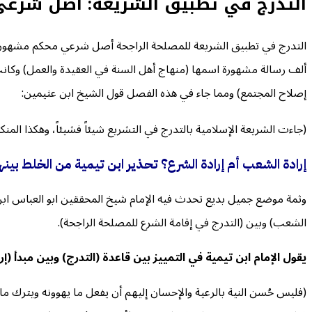
التدرج في تطبيق الشريعة: أصل شرعي أ
التدرج في تطبيق الشريعة للمصلحة الراجحة أصل شرعي محكم مشهور، ن
ألف رسالة مشهورة اسمها (منهاج أهل السنة في العقيدة والعمل) وكانت 
إصلاح المجتمع) ومما جاء في هذه الفصل قول الشيخ ابن عثيمين:
(جاءت الشريعة الإسلامية بالتدرج في التشريع شيئاً فشيئاً، وهكذا المنكر
إرادة الشعب أم إرادة الشرع؟ تحذير ابن تيمية من الخلط بينه
وثمة موضع جميل بديع تحدث فيه الإمام شيخ المحققين ابو العباس ابن 
الشعب) وبين (التدرج في إقامة الشرع للمصلحة الراجحة).
يقول الإمام ابن تيمية في التمييز بين قاعدة (التدرج) وبين مبدأ (إ
(فليس حُسن النية بالرعية والإحسان إليهم أن يفعل ما يهوونه ويترك ما 