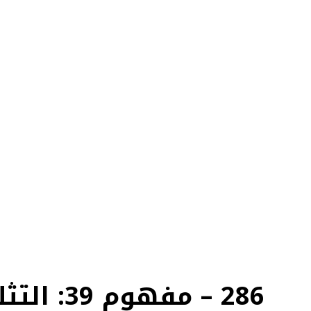
286 – مفهوم 39: التثليث