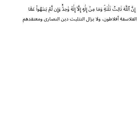
ٖۘ وَمَا مِنۡ إِلَٰهٍ إِلَّآ إِلَٰهٞ وَٰحِدٞۚ وَإِن لَّمۡ يَنتَهُواْ عَمَّا
 الفلاسفة أفلاطون، ولا يزال التثليث دين النصارى ومعتقدهم