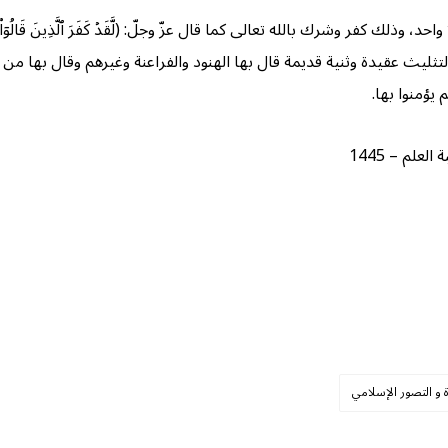
بالله تعالى كما قال عزّ وجلّ: (لَّقَدۡ كَفَرَ ٱلَّذِينَ قَالُوٓاْ إِنَّ ٱللَّهَ ثَالِثُ ثَلَٰثَة
لتثليث عقيدة وثنية قديمة قال بها الهنود والفراعنة وغيرهم وقال بها من
 يؤمنوا بها.
لم – 1445
ة و التصور الإسلامي