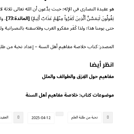
هو عقيدة النصارى في الإله؛ حيث يدَّعون أن الله تعالى ثلاثة لا واحد، وذلك كفر وشرك 
يَقُولُونَ لَيَمَسَّنَّ ٱلَّذِينَ كَفَرُواْ مِنۡهُمۡ عَذَابٌ أَلِيمٌ)
[المائدة:73]
، وا
حتى يومنا هذا؛ ولذا كَفَر مفكرو الغرب وفلاسفته بالنصرانية ولم
المصدر: كتاب خلاصة مفاهيم أهل السنة – إعداد نخبة من طلبة الع
انظر أيضا
مفاهيم حول الفِرَق والطوائف والملل
موضوعات كتاب: خلاصة مفاهيم أهل السنة
نخبة من طلبة العلم
العقيد
2025-04-12