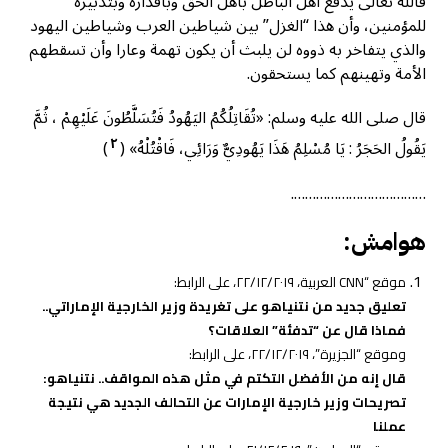
فالله تعالى يدفع أهل الباطل بأهل الحق وبأقداره وبتدبيره
للمؤمنين، وأن هذا “الغزل” بين شياطين العرب وشياطين اليهود
والذي يتفاخر به ذووه لن يلبث أن يكون تهمة وعارا وأن تسقطهم
الأمة وتهينهم كما يستحقون.
قال صلى الله عليه وسلم: «تُقَاتِلُكُمُ اليَهُودُ فَتُسَلَّطُونَ عَلَيْهِمْ ، ثُمَّ
٢
يَقُولُ الحَجَرُ : يَا مُسْلِمُ هَذَا يَهُودِيٌّ وَرَائِي، فَاقْتُلْهُ» (
)
……………………………….
هوامش
:
موقع “CNN العربية، ٢٢/١٢/٢٠١٩، على الرابط:
تعليق جديد من نتنياهو على تغريدة وزير الخارجية الإماراتي..
فماذا قال عن “تدفئة” العلاقات؟
وموقع “الجزيرة”، ٢٢/١٢/٢٠١٩، على الرابط:
قال إنه من الأفضل التكتم في مثل هذه المواقف.. نتنياهو:
تصريحات وزير خارجية الإمارات عن التحالف الجديد هي نتيجة
عملنا