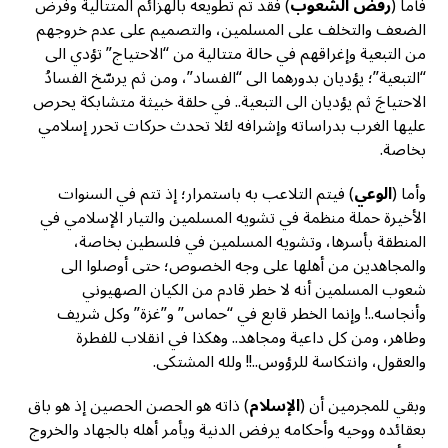
فأما (
رفض الشعوب
) فقد تم تطويعه بالهزائم المتتالية وفرض
الضعف والتخلف على المسلمين، والتصميم على عدم خروجهم
من التبعية وإغراقهم في حالة متتالية من “الاحتياج” تؤدي الى
“التبعية”؛ يؤديان بدورهما الى “الفساد”، ومن ثم يرسّخ الفسادُ
الاحتياجَ ثم يؤديان الى التبعية.. في حلقة خبيثة متشابكة يحرص
عليها الغرب بدراساته وإشرافه لئلا تحدث حركات تحرر إسلامي
بخاصة.
وأما (
الوعي
) فيتم التلاعب به باستمرار؛ إذ تتم في السنوات
الأخيرة حملة منظمة في تشويه المسلمين والتيار الإسلامي في
المنطقة بأسرها، وتشويه المسلمين في فلسطين بخاصة،
والمجاهدين من أهلها على وجه الخصوص؛ حتى أوصلوا الى
شعوب المسلمين أنه لا خطر قادم من الكيان الصهيوني
وأنجاسه..! وإنما الخطر قابع في “حماس” و”غزة” وكل شريف
وطاهر، ومن كل داعية ومجاهد.. وهكذا في انقلاب للفطرة
والعقول، وانتكاسة للرؤوس..!! ولله المشتكى.
وبقي للمجرمين أن (
الإسلام
) ذاته هو الحصن الحصين إذ هو باق
بعقائده ووحيه وأحكامه يرفض الدنية ويأمر أهله بالجهاد والخروج