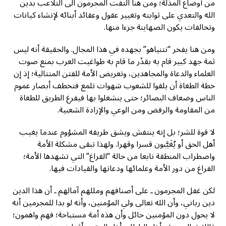
من أوضاع المذلة؛ ومن هنا التفت المجرمون الى التلاعب بدين
الله والتعدي على ثوابته وتغيير عقول وعقائد أبنائه لإنشاء كيانات
وتحالفات يكون الصهاينة جزءا منها.
ومن هنا يفخر “نتنياهو” بجهده في هذا المجال. والحقيقة أنه ليس
ثمة جهد كبير قام به بقدْر ما قام به طواغيت العرب بمنع صوت
العلماء والدعاة والمجاهدين، وتعريض الأمة للفتن المتتالية؛ إذ إن
خطة الطغاة أن يلقوا للشعوب شهوات تلمع فتخطف أبصار عموم
الناس وضعاف البصائر؛ حتى ينشغلوا بها فيفرغ الطريق للطغاة
من المقاومة والرفض ومن الوعي والإرادة الشعبية.
لا قوة للشر؛ بل إنه ينتفش ويشق طريقه المشؤوم عندما يغيب
أهل الحق أو يُغَيَّبون قسرا وقهرا. ولهذا تبقى مشكلة الأمة
واضطراب المنطقة نابعا من حالة “الفراغ” التي تشهدها الأمة؛
الفراغ من دور الأمة وعلمائها ودعاتها والقيادات فيها.
لكن غفل المجرمون ـ على أصنافهم ومللهم آمالهم ـ أن هذا الدين
دين رباني، وأن الله تعالى ولي المؤمنين، وأنه لو بدا للمجرمين أنه
لا يحول دون المؤمنين حائل وأن هذه أمة مستباحة؛ فهم واهمون؛