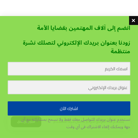
انضم إلى آلاف المهتمين بقضايا الأمة
زودنا بعنوان بريدك الإلكتروني لتصلك نشرة
منتظمة
اشترك الآن
نستخدم عنوان بريدك للتواصل معك فقط ولا نسمح بمشاركته مع أي
يستخدم هذا الموقع الكوكيز لتحسين تجربة المستخدم.
قبول وإغلاق
جهة
ويمكنك إلغاء الاشتراك في أي وقت