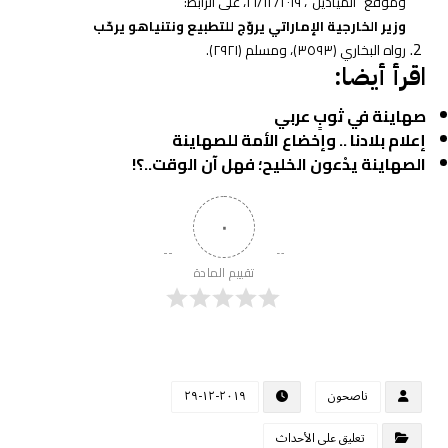
وموقع “الميادين”، ٢١/١٢/٢٠١٩، على الرابط:
وزير الخارجية الإماراتي يروّج للتطبيع ونتنياهو يرحّب
رواه البخاري (٣٥٩٣)، ومسلم (٢٩٢١).
اقرأ أيضا:
صهاينة في ثوبٍ عربي
إعلام بلادنا .. وإخضاع الأمة للصهاينة
الصهاينة يدْعون الخليح؛ فهل آن الوقت..؟!
٠
تقييم المادة
ناصحون
٢٠١٩-١٢-٢٩
تعليق على الأحداث