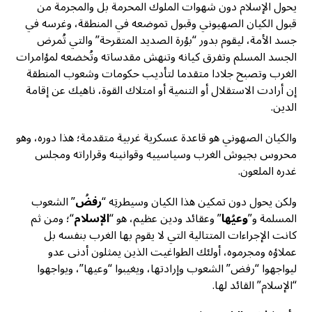
يحول الإسلام دون شهوات الملوك المحرمة بل والمجرمة من
قبول الكيان الصهيوني وقبول تموضعه في المنطقة، وغرسه في
جسد الأمة، ليقوم بدور “بؤرة الصديد المتقرحة” والتي تُمرض
الجسد المسلم وتفرق كيانه وتنهش مقدساته وتُخضعه لمؤامرات
الغرب وتصبح جلادا متقدما لتأديب حكومات وشعوب المنطقة
إن أرادت الاستقلال أو التنمية أو امتلاك القوة، ناهيك عن إقامة
الدين.
والكيان الصهوني هو قاعدة عسكرية غربية متقدمة؛ هذا دوره، وهو
محروس بجيوش الغرب وسياسييه وقوانينه وقراراته ومجلس
غدره الملعون.
ولكن يحول دون تمكين هذا الكيان وسيطرتِه “
رفضُ
” الشعوب
المسلمة و”
وعيُها
” وعقائد ودين عظيم، هو “
الإسلام
“؛ ومن ثم
كانت الإجراءات المتتالية التي لا يقوم بها الغرب بنفسه بل
عملاؤه ومجرموه، أولئك الطواغيت الذين يمثلون أدنى عدو
ليواجهوا “رفض” الشعوب وإرادتها، ويغيبوا “وعيها”، ويواجهوا
“الإسلام” القائد لها.