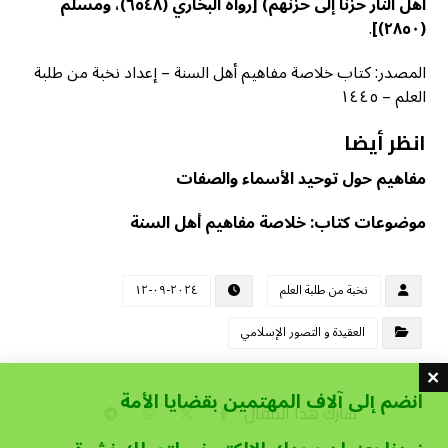
أهل النار حزنًا إلى حزنهم)
[رواه البخاري (٦٥٤٨)، ومسلم
.
(٢٨٥٠)]
المصدر: كتاب خلاصة مفاهيم أهل السنة – إعداد نخبة من طلبة
العلم – ١٤٤٥
انظر أيضا
مفاهيم حول توحيد الأسماء والصفات
موضوعات كتاب: خلاصة مفاهيم أهل السنة
نخبة من طلبة العلم
٢٠٢٤-٠٩-١٢
العقيدة و التصور الإسلامي
انضم إلى آلاف المهتمين بقضايا الأمة