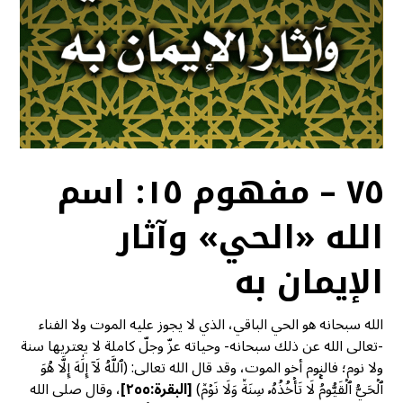
٧٥ – مفهوم ١٥: اسم
الله «الحي» وآثار
الإيمان به
الله سبحانه هو الحي الباقي، الذي لا يجوز عليه الموت ولا الفناء
-تعالى الله عن ذلك سبحانه- وحياته عزّ وجلّ كاملة لا يعتريها سنة
ولا نوم؛ فالنوم أخو الموت، وقد قال الله تعالى: (ٱللَّهُ لَآ إِلَٰهَ إِلَّا هُوَ
ٱلۡحَيُّ ٱلۡقَيُّومُۚ لَا تَأۡخُذُهُۥ سِنَةٞ وَلَا نَوۡمٞ)
[البقرة:٢٥٥]
، وقال صلى الله