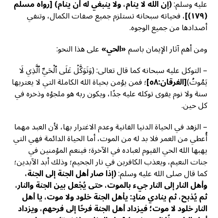
عليه وسلم:
(إن الله لا ينام، ولا ينبغي له أن ينام)
[رواه مسلم
(١٧٩)]
، فحياته سبحانه تستلزم جميع صفات الكمال، وتنفي
أضدادها من جميع الوجوه.
ومن أهم آثار الإيمان باسم
«الحي»
على هذا النحو:
– التوكل عليه سبحانه كما قال تعالى: (وَتَوَكَّلۡ عَلَى ٱلۡحَيِّ ٱلَّذِي لَا
يَمُوتُ)
[الفرقان:٥٨]
؛ فمن يؤمن بحياة الله الكاملة التي لا يعتريها
سنة ولا نوم يقوى توكله عليه جدًا، ويكون ربه هو ملجؤه وذخره في
كل حين.
– الزهد في الحياة الدنيا الفانية وعدم الاغترار بها، لأن العبد مهما
أُعطي من العمر فلا بد له من الموت، أما الحياة الدائمة فهي التي
يهبها الله الحي القيوم لعباده في الآخرة؛ فينعم المؤمنين في
جنات النعيم، ويعذب الكافرين في نار الجحيم؛ وذلك أبد الآبدين؛
كما قال صلى الله عليه وسلم:
(إذا صار أهل الجنة إلى الجنة،
وأهل النار إلى النار جيء بالموت، حتى يُجْعل بين الجنة والنار،
ثم يُذبح، ثم ينادي منادٍ: يأهل الجنة خلود ولا موت، يا أهل
النار خلود لا موت؛ فيزداد أهل الجنة فرحًا إلى فرحهم، ويزداد