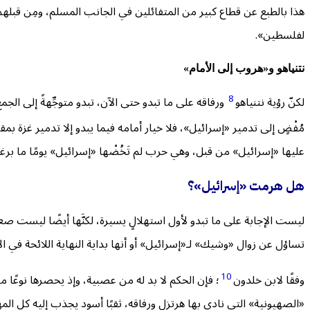
هذا بالطبع عن قطاع كبير من المتفائلين في الجانب المسلم، ومِن قبلهم
لفلسطين».
نتنياهو
و
«هروب إلى الأمام»
8
لكنّ رؤية نتنياهو
ورفاقه على ما تبدو حتى الآن، تبدو متوجِّهةً إلى ال
مُفْضٍ إلى تدمير «إسرائيل»، فلا خيار أمامه فيما يبدو إلا تدمير غزة بمق
عليها «إسرائيل» من قبل، وهي حرب لم تَخُضْها «إسرائيل» يومًا ما بر
هل هرمت «إسرائيل»؟
ليست الإجابة على ما تبدو لأول استهلالٍ يسيرة، لكنَّها أيضًا ليست صع
تساؤل عن زوال «وشيك» لـ«إسرائيل» أو أنها بداية النهاية اللائحة في
10
وفقًا لابن خلدون
؛ فإن الحكم لا بد له من عصبية، وإذ يحصرها نوعًا ما
«الصهيونية» التي نادى بها هرتزل ورفاقه، ثقبًا أسود يجذب إليه كل الم