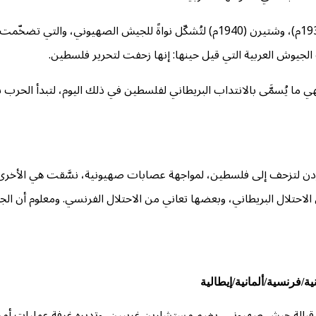
هنا تقف عصابات هوشيمير (1909م)، ثم الهاجانة (1920م)، وأرجون (1937م)، وشتيرن (1940م) لتُش
الجيوش العربية التي قيل حينها: إنها زحفت لتحرير فلسطين.
 عليهم الانتظار حتى ينتهي ما يُسمَّى بالانتداب البريطاني لفلسطين في ذلك اليوم، لت
دن لتزحف إلى فلسطين، لمواجهة عصابات صهيونية، نسَّقت هي الأخرى 
 الاحتلال البريطاني، وبعضها تعاني من الاحتلال الفرنسي. ومعلوم أن ا
/فرنسية/ألمانية/إيطالية
 قبالة جيش صهيوني، يضم مستشارين غربيين، وتديره غرفة عمليات أمريكي