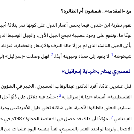
مع «المقدمة».. شمشون أم الطائرة؟
تقوم نظرية ابن خلدون فيما يخص أعمار الدول على كونها تمر بثلاثة أ
نوعًا ما، وتقوم على وجود عصبية تجمع الجيل الأول، والجيل الوسيط الذي
يأتي الجيل الثالث الذي لم ير إلا حالة الترف والازدهار والحضارة، فتزد
2
1
شيخوخته
لا يعود إلى صباه وحيويته أبدًا.
فهل وصلت «إسرائيل» إلى ت
المسيري
يبشر بـ
«نهاية إسرائيل»
قبل عشرين عامًا، أفرد الدكتور عبدالوهاب المسيري، الخبير في الشؤون
3
الفلسطينية»، أسماه «نهاية إسرائيل»
؛ حشَد فيه دلائل على دُنُوّ أجل
سيناريو التعلق بالطائرة الأخيرة، على شاكلة تعلق فلول الأمريكيين وم
7
الفيتنامي
الانتحار. ولربما لو امتد العمر بالمسيري، لقرأ بنفسه اليوم عشرات من ا