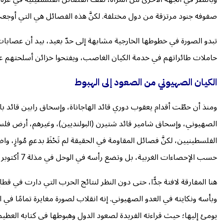
صفوفه جنود مرتزقة من دول مختلفة. لكنَّ هذه الفصائل هي التي أوجعت
تبدو الصورة في خطوطها الخارجية مشابهة إلى حدّ بعيد، بيد أن عصابات 
حاملات طائراتهم في خدمة الكيان الغاصب، ويفتحوا خزائن أسلحتهم على 
الكيان الصهيوني من الصعود إلى الهبوط
ومنذ أن حطّت أقدام يعقوب دوري قائد الهاجاناة، وإسحاق رابين قائد با
الصهيوني، وإسحاق شامير قائد شتيرن (البولنديين)، وغيرهم، أرض ف
حسب الإحصاءات الغربية، بل وتضع رأسه في الوحل في مذلة 7 أكتوبر، وما تلاها من معارك بين أطلال غزة.
وبأسه ونكايته في العدو الصهيوني. إنه انقلاب لصورة مغايرة تمامًا في 
يومئ إليها؛ حيث قراءته الفريدة لصعود الدول وهبوطها في كتابه العظيم: