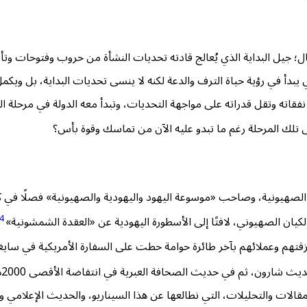
جيال؛ جيل البداية الذي يُعالج قادته تحديات النشأة من حروب وفتوحات
 يبدأ في رؤية حياة الترف والدعة لكنه لا ينسى تحديات البداية، بل ويك
اد نفقاته وتقل قدراته على مواجهة التحديات، وتبدأ معه الدولة في مرحلة
لك المرحلة رغم ما تبدو عليه الآن من تماسك وقوة بأس؟
 الصهيونية، وصاحب «موسوعة اليهود واليهودية والصهيونية» فصلًا في كت
4
 الكيان الصهيوني، لافتًا إلى الأسطورة اليهودية عن «العقدة الشمشونية»
رتزقتهم وعملائهم بآخر طائرة حوامة حطت على السفارة الأمريكية في سايغ
. 
لمقالات والتحليلات، التي نطالعها عن هذا السيناريو، والحديث الإعلامي 