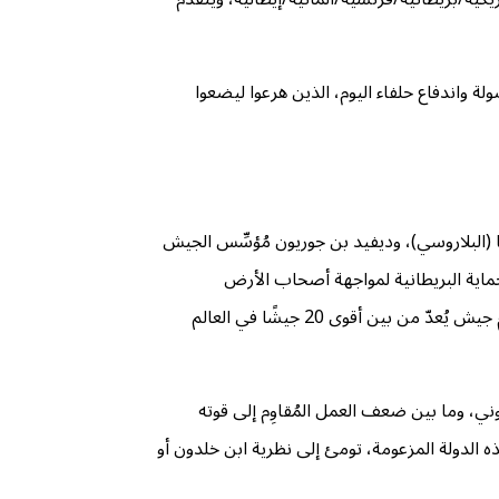
 واندفاع حلفاء اليوم، الذين هرعوا ليضعوا
ا (البلاروسي)، وديفيد بن جوريون مُؤسِّس الجيش
اية البريطانية لمواجهة أصحاب الأرض
الفلسطينيين، لكنَّ فصائل المقاومة في الحقيقة لم تَحْظَ بدعمٍ مُوازٍ، واضطرت إلى معاندة العالم كله لتقف يومًا ما في مواجهة شبه متكافئة أمام جيش يُعدّ من بين أقوى 20 جيشًا في العالم
ي تختصر 75 عامًا من الصعود ثم الهبوط للكيان الصهيوني، وما بين ضعف العمل المُقاوِم إلى قوته
ه الدولة المزعومة، تومئ إلى نظرية ابن خلدون أو