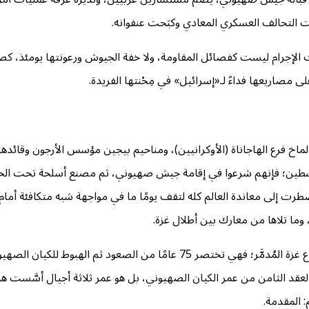
 التحالف العسكري المعادي وكبَحت عنفوانه.
الإجرام ليست كفصائل المقاومة، ولا خفة الجيوش ورعونتها يومئذ، كصولة
مصاريعها فداءً لـ«إسرائيل» في مِحْنتها الفريدة.
لماخ فرع الهاجاناة (الأوكرانيين)، ومناحيم بيجين مؤسس الأرجون وقائده
لسطين؛ فإنهم شرعوا في إقامة جيش صهيوني، ثم مصنع أسلحة تحت الحم
هنا المفارقة لافتة جدًّا، حتى دون النظر لنتائج الحرب التي دارت في قطاع غزة المُدمَّر؛ فه
العقد الثامن من عمر الكيان الصهيوني، بل هو عمر ثلاثة أجيال أسَّست هذ
 المقدمة.