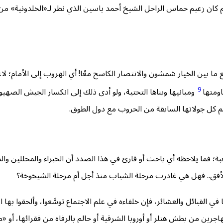
 كان زعيم حماس الراحل الشيخ أحمد ياسين الذي نظر لـ«الخلدونية» من ز
جمع ما بين الخيار شمشون والانتصار الكاسح معًا! أي الهروب إلى الأمام؛
9
اومتها
ومبانيها وبناها التحتية، ولو أدى ذلك إلى انكسار الجيش الصهيو
غم كل جولاتها السابقة من الحروب مع دول الطوق.
بة؛ فما يلاحظه أي باحث أو قارئ في هذا الصدد أن الخبراء والمحللين وا
 الأفق.. فهل هي غادرت مرحلة الشباب منذ أجل أم مرحلة الشيخوخة؟
 في القبائل والعشائر، فإن خلفاءه في علم الاجتماع توسَّعوا، وألحقوا به
هاجرين من بطش هتلر أو أوروبا الشرقية أو حالم بالرفاه من فقرائها، أو 