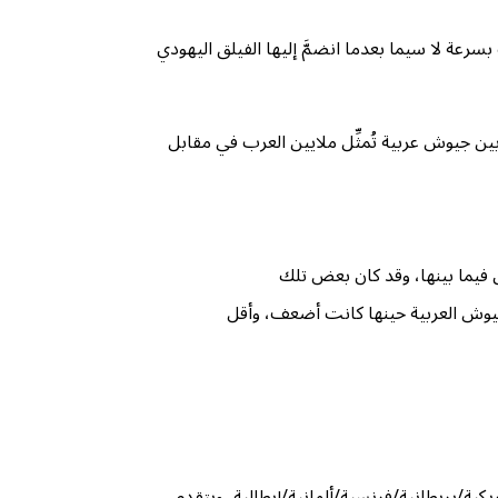
كّل نواةً للجيش الصهيوني، والتي تضخّمت بسرعة لا سيما بعدما انضمَّ إليها الفيلق اليهودي
بدأ الحرب بين جيوش عربية تُمثِّل ملايين العرب في مقابل
فيما بينها، وقد كان بعض تلك
لجيوش العربية حينها كانت أضعف، وأقل
ة/بريطانية/فرنسية/ألمانية/إيطالية، ويتقدم