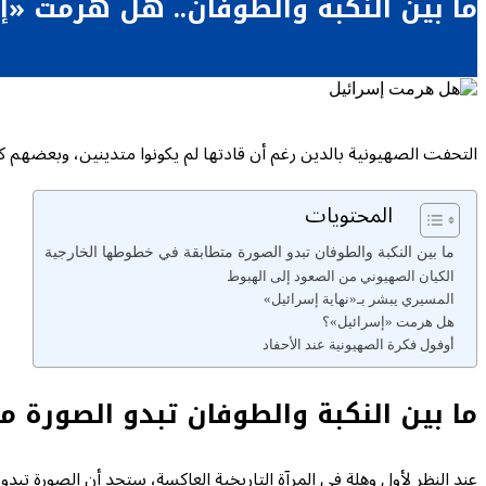
ما بين النكبة والطوفان.. هل هرمت «إ
التحفت الصهيونية بالدين رغم أن قادتها لم يكونوا متدينين، وبعضهم ك
المحتويات
ما بين النكبة والطوفان تبدو الصورة متطابقة في خطوطها الخارجية
الكيان الصهيوني من الصعود إلى الهبوط
المسيري يبشر بـ«نهاية إسرائيل»
هل هرمت «إسرائيل»؟
أوفول فكرة الصهيونية عند الأحفاد
ما بين النكبة والطوفان تبدو الصورة 
عند النظر لأول وهلة في المرآة التاريخية العاكسة، ستجد أن الصورة تبد