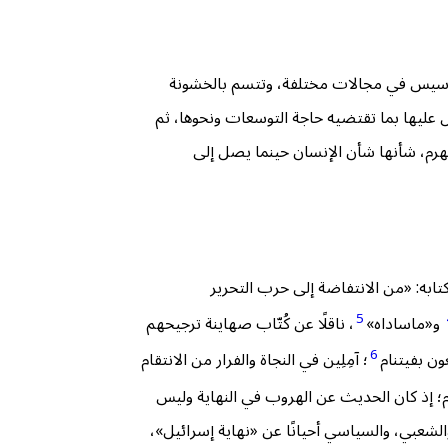
 وتأسيس في مجالات مختلفة، وتتسم بالخشونة
مل عليها بما تقتضيه حاجة التوسعات ونحوها، ثم
 الهرم، شأنها شأن الإنسان حينما يصل إلى
ابه: «من الانتفاضة إلى حرب التحرير
5
و«ماساداه»
، ناقلًا عن كُتّاب صهاينة ترجيحهم
6
ون بفيتنام
؛ آمِلِين في النجاة والفرار من الانتقام
مؤكدًا أن ذلك قد حصل في انتفاضة الحجارة 1987م في حديث شارون، ثم في حديث الصحافة العبرية في انتفاضة الأقصى 2000م؛ إذ كان الحديث عن الهروب في النهاية وليس
والشعبي، والسياسي أحيانًا عن «نهاية إسرائيل»،