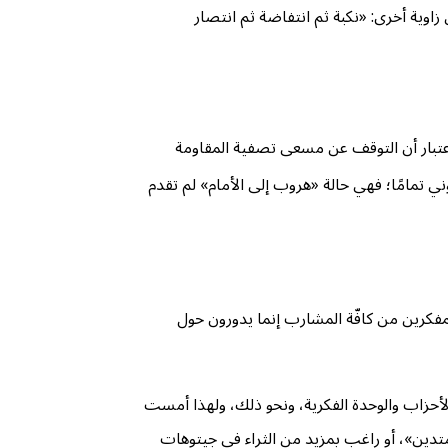
اوية أخرى: «نكبة ثم انتفاضة ثم انتصار
 لاعتبار أن التوقف عن مسعى تصفية المقاومة
ني تمامًا؛ فهي حالة «هروب إلى الأمام» لم تقدم
لمفكرين من كافّة المشارب إنما يدورون حول
ا الأحزاب والوحدة الفكرية، ونحو ذلك، ولهذا أمست
«متدين»، أو راغب بمزيد من الثراء في جيتوهات