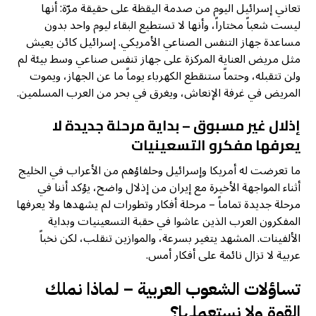
تعاني إسرائيل اليوم من صدمة اليقظة على حقيقة مرّة: أنها
ليست شعباً مختاراً، وأنها لا تستطيع البقاء ليوم واحد بدون
مساعدة جهاز التنفس الصناعي الأمريكي. إسرائيل كائن يعيش
مثل مريض العناية المركزة على جهاز تنفس صناعي وسط بيئة لم
ولن تتقبله، وحتماً ستنقطع الكهرباء يوماً ما عن الجهاز، ويموت
المريض في غرفة الإنعاش، ويغرق في بحر من العرب المسلمين.
إذلال غير مسبوق – بداية مرحلة جديدة لا
يعرفها مفكرو التسعينيات
ما تعرضت له أمريكا وإسرائيل وحلفاؤهم من الأعراب في الخليج
أثناء المواجهة الأخيرة مع إيران من إذلال واضح، يؤكد أننا في
مرحلة جديدة تماماً – مرحلة أفكار وتطورات لم يشهدها ولا يعرفها
المفكرون العرب الذين عاشوا في حقبة التسعينيات وبداية
الألفينات. المشهد يتغير بسرعة، والموازين تنقلب، لكن نخباً
عربية لا تزال نائمة على أفكار أمس.
تساؤلات الشعوب العربية – لماذا نملك
القوة ولا نستعملها؟