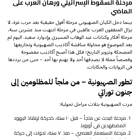
مرحلة السقوط الإسرائيلي ورهان العرب على
الماضي
بينما دخل الكيان الصهيوني مرحلة أفول حقيقية بعد حرب غزة، لا
يزال المثقفون العرب عالقين في مرحلة انتهت منذ عشرين سنة،
مرحلة أفكار وكتابات عبد الوهاب المسيري وإدوارد سعيد. اليوم لم
يعد الموضوع هو محاولة مناقشة أكاذيب الصهيونية وتخاريفها
المضحكة وتزوير التاريخ؛ فكل هذا أصبح أكاذيب مفضوحة
وقصصاً مملة لا يصدقها أحد ولا يهتم بها أحد – حتى من يرددها
في الروايات والحكايات.
تطور الصهيونية – من ملجأ للمظلومين إلى
جنون توراتي
مرت الصهيونية بثلاث مراحل تحولية:
مرحلة البحث عن ملجأ – قبل ١٠٠ سنة، كحركة لإنقاذ اليهود
المضطهدين في أوروبا.
مرحلة الاستعمار العنصري – منذ ٧٠ سنة، تحولت إلى حركة