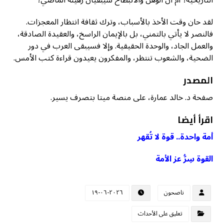
التاريخية؟ أم أن الوهن والانبطاح سيبقيان رهينة الماضي؟
لقد حان وقت الأخذ بالأسباب، وترك ثقافة انتظار المعجزات.
فالنصر لا يأتي بالتمني، بل بالإيمان الراسخ، والعقيدة الصادقة،
والعمل الجاد، والوحدة الحقيقية. وإلا فسيبقى العرب في دور
الضحية، والشعوب تنتظر، والمفكرون يعيدون قراءة كتب الأمس.
المصدر
صفحة د. خالد عمارة، على منصة ميتا بتصرف يسير.
اقرأ أيضا
أمة واحدة.. قوة لا تُقهر
القوة سِرُّ عز الأمة
ناصحون
٢٠٢٦-٠٦-١٩
تعليق على الأحداث