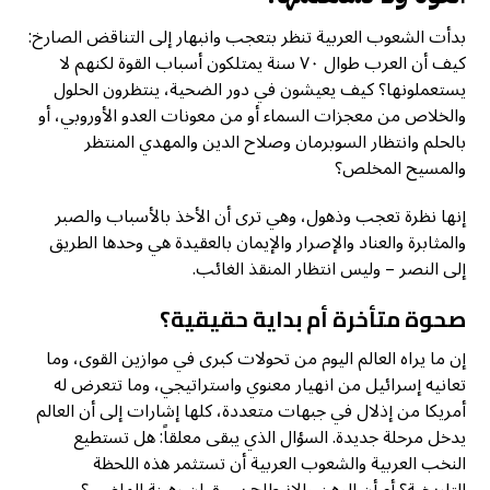
بدأت الشعوب العربية تنظر بتعجب وانبهار إلى التناقض الصارخ:
كيف أن العرب طوال ٧٠ سنة يمتلكون أسباب القوة لكنهم لا
يستعملونها؟ كيف يعيشون في دور الضحية، ينتظرون الحلول
والخلاص من معجزات السماء أو من معونات العدو الأوروبي، أو
بالحلم وانتظار السوبرمان وصلاح الدين والمهدي المنتظر
والمسيح المخلص؟
إنها نظرة تعجب وذهول، وهي ترى أن الأخذ بالأسباب والصبر
والمثابرة والعناد والإصرار والإيمان بالعقيدة هي وحدها الطريق
إلى النصر – وليس انتظار المنقذ الغائب.
صحوة متأخرة أم بداية حقيقية؟
إن ما يراه العالم اليوم من تحولات كبرى في موازين القوى، وما
تعانيه إسرائيل من انهيار معنوي واستراتيجي، وما تتعرض له
أمريكا من إذلال في جبهات متعددة، كلها إشارات إلى أن العالم
يدخل مرحلة جديدة. السؤال الذي يبقى معلقاً: هل تستطيع
النخب العربية والشعوب العربية أن تستثمر هذه اللحظة