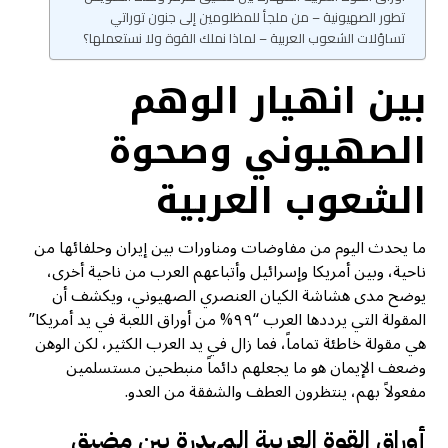
تطور الصهيونية – من ملجأ للمظلومين إلى جنون توراتي
تساؤلات الشعوب العربية – لماذا نملك القوة ولا نستعملها؟
بين انهيار الوهم
الصهيوني وصحوة
الشعوب العربية
ما يحدث اليوم من مفاوضات ومناورات بين إيران وحلفائها من
ناحية، وبين أمريكا وإسرائيل وأتباعهم العرب من ناحية أخرى،
يوضح مدى هشاشة الكيان العنصري الصهيوني، ويكشف أن
المقولة التي يرددها العرب “٩٩% من أوراق اللعبة في يد أمريكا”
هي مقولة خاطئة تماماً، فما زال في يد العرب الكثير، لكن الوهن
وضعف الإيمان هو ما يجعلهم دائماً منبطحين مستسلمين
مفعولاً بهم، ينتظرون العطف والشفقة من العدو.
أوراق القوة العربية المهدرة بين مضيق