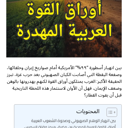
بين انهيار أسطورة “٩٩%” الأمريكية أمام صواريخ إيران وحلفائها،
وصفعة اليقظة التي أصابت الكيان الصهيوني بعد حرب غزة، تبرز
الحقيقة الأكبر: العرب يمتلكون أوراق القوة لكنهم يهدرونها بالوهن
وضعف الإيمان، فهل آن الأوان لاستثمار هذه اللحظة التاريخية
قبل أن يفوت القطار؟
المحتويات
بين انهيار الوهم الصهيوني وصحوة الشعوب العربية
أوراق القوة العربية المهدرة بين مضيق هرمز وقناة السويس