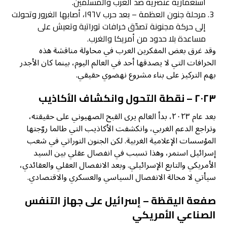
استعمارية عنصرية ضد العرب والمسلمين.
مرحلة جنون العظمة – بعد حرب ١٩٦٧، أصابها الغرور وتحولت
إلى حركة مجنونة تصدّق خرافات توراتية وتعيش على
مساعدة بلا حدود من أمريكا والغرب.
وقد غرق بعض المفكرين العرب في محاولة مناقشة هذه
الخرافات التي لا يصدقها أحد في العالم اليوم، بينما كان الأجدر
بهم التركيز على بناء مشروع نهضوي حقيقي.
٢٠٢٣ – نقطة التحول وانكشاف الأكاذيب
بعد عام ٢٠٢٣، بدأ العالم يرى القبح الصهيوني على حقيقته،
وتراجع الدعم الغربي، وانكشفت الأكاذيب التي طالما روّجتها
المؤسسات الإعلامية الغربية. لكن الجنون التوراتي في شعب
إسرائيل استمر، وهذا تسبب في انفصال عقلي بين السيد
الأمريكي والتابع الإسرائيلي. وبعد الانفصال العقلي والعقائدي،
سيأتي لا محالة الانفصال السياسي والعسكري والاقتصادي.
صفعة اليقظة – إسرائيل على جهاز التنفس
الصناعي الأمريكي