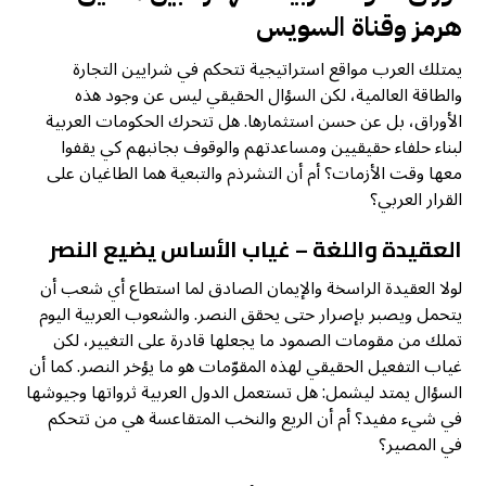
هرمز وقناة السويس
يمتلك العرب مواقع استراتيجية تتحكم في شرايين التجارة
والطاقة العالمية، لكن السؤال الحقيقي ليس عن وجود هذه
الأوراق، بل عن حسن استثمارها. هل تتحرك الحكومات العربية
لبناء حلفاء حقيقيين ومساعدتهم والوقوف بجانبهم كي يقفوا
معها وقت الأزمات؟ أم أن التشرذم والتبعية هما الطاغيان على
القرار العربي؟
العقيدة واللغة – غياب الأساس يضيع النصر
لولا العقيدة الراسخة والإيمان الصادق لما استطاع أي شعب أن
يتحمل ويصبر بإصرار حتى يحقق النصر. والشعوب العربية اليوم
تملك من مقومات الصمود ما يجعلها قادرة على التغيير، لكن
غياب التفعيل الحقيقي لهذه المقوّمات هو ما يؤخر النصر. كما أن
السؤال يمتد ليشمل: هل تستعمل الدول العربية ثرواتها وجيوشها
في شيء مفيد؟ أم أن الريع والنخب المتقاعسة هي من تتحكم
في المصير؟