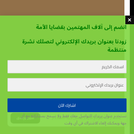
انضم إلى آلاف المهتمين بقضايا الأمة
زودنا بعنوان بريدك الإلكتروني لتصلك نشرة
منتظمة
اشترك الآن
نستخدم عنوان بريدك للتواصل معك فقط ولا نسمح بمشاركته مع أي
يستخدم هذا الموقع الكوكيز لتحسين تجربة المستخدم.
قبول وإغلاق
جهة
ويمكنك إلغاء الاشتراك في أي وقت