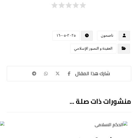
ناصحون
٢٠٢٥-٠٥-١٦
العقيدة و التصور الإسلامي
منشورات ذات صلة ...