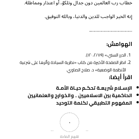
خطاب رب العالمين دون جدال وتلكؤ، أو اعتذار ومماطلة.
إنه الخير الواجب للدين والدنيا، وبالله التوفيق.
………………………………..
الهوامش:
الدرر السني،» (٢/١١٩، ١٢٠).
انظر الصفحة الأخيرة من كتاب «نظرية السيادة وأثرها على شرعية
الأنظمة الوضعية» د. صلاح الصاوي.
اقرأ أيضا:
الإسـلام شريعـة تحكـم حيـاة الأمـة
الحاكمية بين الاسلاميين .. والخوارج والعلمانيين
المفهوم التطبيقي لكلمة التوحيد
٠
تقييم المادة