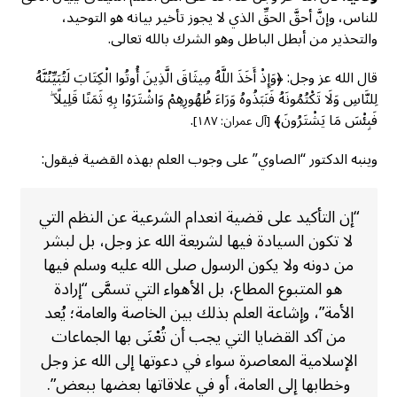
للناس، وإنَّ أحقَّ الحقِّ الذي لا يجوز تأخير بيانه هو التوحيد،
والتحذير من أبطل الباطل وهو الشرك بالله تعالى.
قال الله عز وجل: ﴿وَإِذْ أَخَذَ اللَّهُ مِيثَاقَ الَّذِينَ أُوتُوا الْكِتَابَ لَتُبَيِّنُنَّهُ
لِلنَّاسِ وَلَا تَكْتُمُونَهُ فَنَبَذُوهُ وَرَاءَ ظُهُورِهِمْ وَاشْتَرَوْا بِهِ ثَمَنًا قَلِيلًا ۖ
فَبِئْسَ مَا يَشْتَرُونَ﴾
.
[آل عمران: ١٨٧]
وينبه الدكتور “الصاوي” على وجوب العلم بهذه القضية فيقول:
“إن التأكيد على قضية انعدام الشرعية عن النظم التي
لا تكون السيادة فيها لشريعة الله عز وجل، بل لبشر
من دونه ولا يكون الرسول صلى الله عليه وسلم فيها
هو المتبوع المطاع، بل الأهواء التي تسمَّى “إرادة
الأمة”، وإشاعة العلم بذلك بين الخاصة والعامة؛ يُعد
من آكد القضايا التي يجب أن تُعْنَى بها الجماعات
الإسلامية المعاصرة سواء في دعوتها إلى الله عز وجل
وخطابها إلى العامة، أو في علاقاتها بعضها ببعض”.