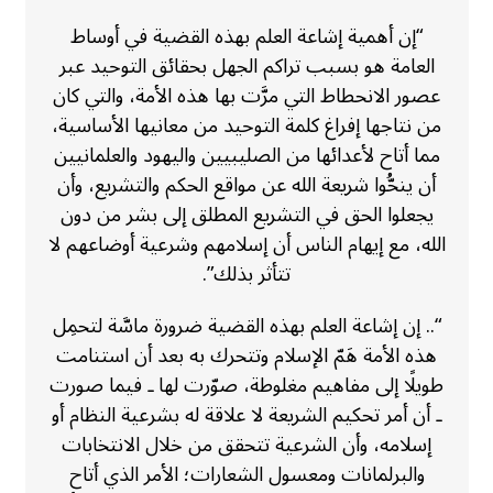
“إن أهمية إشاعة العلم بهذه القضية في أوساط
العامة هو بسبب تراكم الجهل بحقائق التوحيد عبر
عصور الانحطاط التي مرَّت بها هذه الأمة، والتي كان
من نتاجها إفراغ كلمة التوحيد من معانيها الأساسية،
مما أتاح لأعدائها من الصليبيين واليهود والعلمانيين
أن ينحُّوا شريعة الله عن مواقع الحكم والتشريع، وأن
يجعلوا الحق في التشريع المطلق إلى بشر من دون
الله، مع إيهام الناس أن إسلامهم وشرعية أوضاعهم لا
تتأثر بذلك”.
“.. إن إشاعة العلم بهذه القضية ضرورة ماسَّة لتحمِل
هذه الأمة هَمّ الإسلام وتتحرك به بعد أن استنامت
طويلًا إلى مفاهيم مغلوطة، صوّرت لها ـ فيما صورت
ـ أن أمر تحكيم الشريعة لا علاقة له بشرعية النظام أو
إسلامه، وأن الشرعية تتحقق من خلال الانتخابات
والبرلمانات ومعسول الشعارات؛ الأمر الذي أتاح