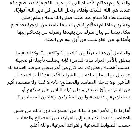
والقدرة ولم يحطّم الأصنام التي في جوف الكعبة إلا بعد فتح مكة
عندما هزم الله الشّرك وأهله، ودخل الناس في دين الله أفواجًا،
وبقيَت هذه الأصنام بعد بعثته صلى الله عليه وسلم إحدى
وعشرين عامًا لم تحطَّم إلا في السنة الثامنة من الهجرة بعد فتح
مكة، بينما تم بيان شرك من يعبدها وشرك من يتحاكم إليها
وأمثالها من الطواغيت من أول يوم في البعثة.
والحاصل أن هناك فرقًا بين “التبيين” و”التغيير”، وكذلك فيما
يتعلق بالأمر المراد بيانه للناس؛ فإنه يختلف تأجيله أو تعجيله
حسب أهميته وخطورته، فما كان من أمر يتعلق بتوحيد العبادة لله
عز وجل وبيان ما يضاده من الشرك الأكبر؛ فهذا أمر لا يحتمل
التأخير، ولا تدخله المفاسد والمصالح؛ لأنه لا فتنة ولا مفسدة أكبر
من الشرك، وأيُّ فتنة تربو على ترك الناس على شركهم أو
تضليلهم في دينهم فيوالون المشركين ويعادون المصلحين؟!
أما إذا كان الأمر المراد بيانه من المنكرات دون ذلك من جنس
المعاصي؛ فهذا ينظر فيه إلى الموازنة بين المصالح والمفاسد
حسب الضوابط الشرعية والقواعد المرعية، والله أعلم.