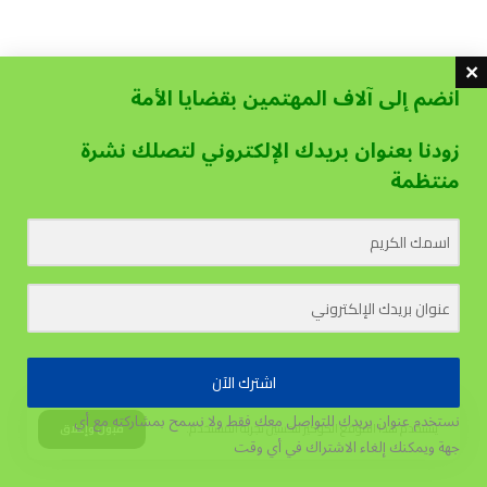
انضم إلى آلاف المهتمين بقضايا الأمة
زودنا بعنوان بريدك الإلكتروني لتصلك نشرة
منتظمة
اشترك الآن
نستخدم عنوان بريدك للتواصل معك فقط ولا نسمح بمشاركته مع أي
يستخدم هذا الموقع الكوكيز لتحسين تجربة المستخدم.
قبول وإغلاق
جهة
ويمكنك إلغاء الاشتراك في أي وقت