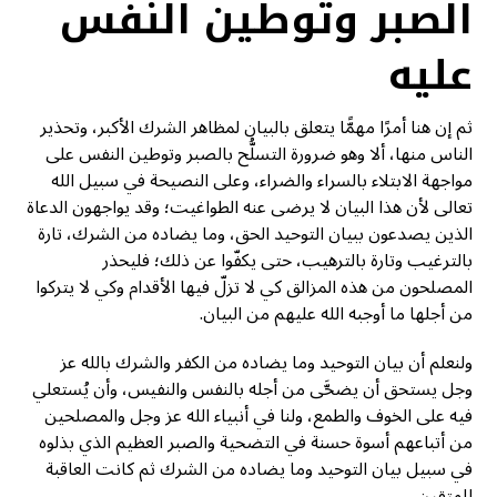
الصبر وتوطين النفس
عليه
ثم إن هنا أمرًا مهمًّا يتعلق بالبيان لمظاهر الشرك الأكبر، وتحذير
الناس منها، ألا وهو ضرورة التسلُّح بالصبر وتوطين النفس على
مواجهة الابتلاء بالسراء والضراء، وعلى النصيحة في سبيل الله
تعالى لأن هذا البيان لا يرضى عنه الطواغيت؛ وقد يواجهون الدعاة
الذين يصدعون ببيان التوحيد الحق، وما يضاده من الشرك، تارة
بالترغيب وتارة بالترهيب، حتى يكفّوا عن ذلك؛ فليحذر
المصلحون من هذه المزالق كي لا تزلّ فيها الأقدام وكي لا يتركوا
من أجلها ما أوجبه الله عليهم من البيان.
ولنعلم أن بيان التوحيد وما يضاده من الكفر والشرك بالله عز
وجل يستحق أن يضحَّى من أجله بالنفس والنفيس، وأن يُستعلي
فيه على الخوف والطمع، ولنا في أنبياء الله عز وجل والمصلحين
من أتباعهم أسوة حسنة في التضحية والصبر العظيم الذي بذلوه
في سبيل بيان التوحيد وما يضاده من الشرك ثم كانت العاقبة
للمتقين.