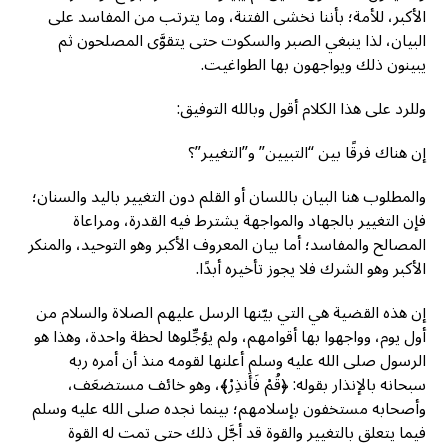
الأكبر، للأمة؛ بأننا نخشى الفتنة، وما يترتب من المفاسد على
البيان، لذا ينبغي الصبر والسكوت حتى يتقوَّى المصلحون ثم
يبينون ذلك ويواجهون بها الطواغيت.
وللرد على هذا الكلام أقول وبالله التوفيق:
إن هناك فرقًا بين “التبيين” و”التغيير”؟
والمطلوب هنا البيان باللسان أو القلم دون التغيير باليد والسنان؛
فإن التغيير بالجهاد والمواجهة يشترط فيه القدرة، ومراعاة
المصالح والمفاسد؛ أما بيان المعروف الأكبر وهو التوحيد، والمنكر
الأكبر وهو الشرك فلا يجوز تأخيره أبدًا.
إن هذه القضية هي التي بيّنها الرسل عليهم الصلاة والسلام من
أول يوم، وواجهوا بها أقوامهم، ولم يؤجِّلوها لحظة واحدة، وهذا هو
الرسول صلى الله عليه وسلم أعلنها لقومه منذ أن أمره ربه
سبحانه بالإنذار بقوله: ﴿قُمْ فَأَنذِرْ﴾، وهو خائف مستضعَف،
وأصحابه مستخفون بإسلامهم؛ بينما نجده صلى الله عليه وسلم
فيما يتعلق بالتغيير والقوة قد أجَّل ذلك حتى تمت له القوة