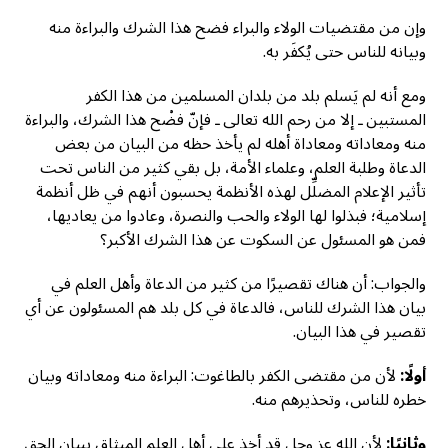
وإن من مقتضيات الولاء والبراء فضح هذا الشرك والبراءة منه
وبيانه للناس حتى يُكفَر به.
ومع أنه لم يَسلم بلد من بلدان المسلمين من هذا الكفر
المستبين ـ إلا من رحم الله تعالى ـ فإنّ فضْح هذا الشرك، والبراءة
منه ومعاداته ومعاداة أهله لم يأخذ حظه من البيان من بعض
الدعاة وطلبة العلم، وعلماء الأمة، بل بقي كثير من الناس تحت
تأثير الإعلام المضلِّل لهذه الأنظمة يحسبون أنهم في ظل أنظمة
إسلامية؛ فبذلوا لها الولاء والحب والنصرة، وعادوا من يعاديها،
فمن هو المسئول عن السكوت عن هذا الشرك الأكبر؟
والجواب: أن هناك تقصيرًا من كثير من الدعاة وأهل العلم في
بيان هذا الشرك للناس، فالدعاة في كل بلد هم المسئولون عن أي
تقصير في هذا البيان.
أولًا:
لأن من مقتضى الكفر بالطاغوت: البراءة منه ومعاداته وبيان
خطره للناس، وتحذيرهم منه.
وثانيًا:
لأن الله عز وجل قد أخذ على أهل العلم الميثاق ببيان الحق