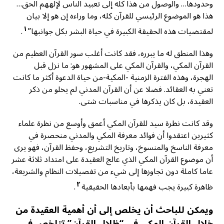
وحدودها… والوصول من هذا كله إلى تعبيد الناس لإلههم الحق…
هذا هو الموضوع الرئيسي للقرآن كله، وما وراءه إن هو إلا بيان
١
لمقتضيات هذه الحقيقة الكبيرة في حياة البشر بكل جوانبها”
.
وهذا المنطق له ما يبرره، فقد كانت أغلب سور القرآن العظيم من
القرآن المكي، والقرآن المكي على المشهور هو: ما نزل قبل
الهجرة، وهذه الفترة الزمنية -المكية-من حياة الدعوة أكثر ما كانت
تعني به العقائد. فضلا عن أن القرآن المدني لم يخلو من ذكر
العقيدة، بل كان يذكرها في مناسبات شتى.
وقد كانت نظرة سيد للقرآن المكي أعمق وأوسع من نظرة علماء
كثيرين اعتقدوا أن فوائد معرفة المكي والمدني منحصرة في
معرفة الناسخ والمنسوخ، وتاريخ التشريع، وحفظ القرآن، فهو يرى
أن موضوع القرآن المكي الذي عالج العقيدة على امتداد ثلاثة عشر
عاما كاملة دون تجاوزها إلى شيء من تفصيلات النظام والشريعة،
٢
ظاهرة كبيرة يجب فهمها بأبعادها الحقيقية
.
ويمكن للباحث أن يخلص إلى أن أهمية العقيدة من
خلال القرآن المكي في “ظلال القرآن” تتلخص في