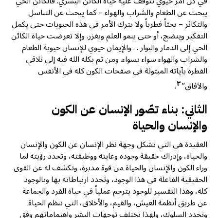
في كل أمر حيوي تتوقف عليه حياة الكائن البشري. فالكائن الحي
يبحث عن الطعام والشراب والهواء – كما يبحث عن التناسل
والتكاثر – بحثاً فطرياً ولا يترك الأمر في هذه الحيويات حتى يكمل
التفكير وينضج، أو حتى ينمو العلم ويغزر. وإلا تعرضت حياة الكائن
الحي إلى الدمار والبوار . . والإيمان حيوي للإنسان حيوية الطعام
والشراب والهواء سواء بسواء. ومن ثم يكله الله فيه إلى تلاقي
الفطرة بآياته المبثوثة في صفحات الكون كله في الأنفس
٣
والآفاق”
.
الثاني: بناء تصّور الإنسان عن الكون
والإنسان والحياة
العقيدة هي التي تشكل وجهة نظر الإنسان عن الكون والإنسان
والحياة، وإدراك حقيقة وجوده وغايته ووظيفته، وتحدد رؤيته لما
وراء الكون والإنسان والحياة من قوة مدبرة، وتكشف له عن القوى
الحقيقية الفاعلة في هذا الوجود، وتحدد ارتباطاته بها وبالوجود
كله، وهذا التفسير للوجود يترجم عملياً في حياة الفرد والجماعة
عن طريق أنظمة العيش، والقيم، والأخلاق، التي تنظم الحياة
وتحدد السلوك، ولهذا تختلف توجهات البشر واهتماماتهم وفق