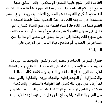
القاعدة التي يقوم عليها التصور الإسلامي؛ والتي ينبثق منها
منهج الإسلام للحياة كلها… وعن هذا التصور تنشأ قاعدة: الحاكمية
لله وحده. فيكون الله وحده هو المشرع للعباد؛ ويجيء تشريع البشر
مستمداً من شريعة الله. وعن هذا التصور تنشأ قاعدة استمداد
القيم كلها من الله؛ فلا اعتبار لقيمة من قيم الحياة كلها إذا لم
تقبل في ميزان الله، ولا شرعية لوضع أو تقليد أو تنظيم يخالف
عن منهج الله. وهكذا إلى آخر ما ينبثق عن معنى الوحدانية من
مشاعر في الضمير أو مناهج لحياة الناس في الأرض على
٧
السواء”
.
ففرق كبير في الحياة، والتصورات، والقيم، والتوجهات، بين ما
تفرزه عقيدة الإسلام القائمة على التوحيد في الواقع، وبين العقائد
الأرضية التي تقطع الصلة بين الله وبين خلائقه، كالرأسمالية،
والاشتراكية، أو الديمقراطية، والديكتاتورية، والملكية والتي تتخذ
لها أرباباً من دون الله تجعل لها القوامة والسلطان والحاكمية
فيعبّدون الناس لربوبيتهم الزائفة، فيشرعون للناس ما يشاءون
من القيم والتقاليد والأوضاع ما يجعل دينونتهم لهذه الأرباب لا
٨
لله
.