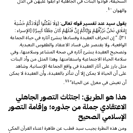
السخيفة، فوأدوا البنات في الجاهلية أو أبقوا عليهن في الذل
١٠
والهوان
.
يقول سيد عند تفسير قوله تعالى
: (وَلَا تَقْتُلُوا أَوْلَادَكُمْ خَشْيَةَ
إِمْلَاقٍ نَحْنُ نَرْزُقُهُمْ وَإِيَّاكُمْ إِنَّ قَتْلَهُمْ كَانَ خِطْئًا كَبِيرًا) [الإسراء :
٣١]. ” إن انحراف العقيدة وفسادها ينشئ آثاره في حياة الجماعة
الواقعية، ولا يقتصر على فساد الاعتقاد والطقوس التعبدية.
وتصحيح العقيدة ينشئ آثاره في صحة المشاعر وسلامتها، وفي
سلامة الحياة الاجتماعية واستقامتها. وهذا المثل من وأد البنات
مثل بارز على آثار العقيدة في واقع الجماعة الإنسانية. وشاهد
على أن الحياة لا يمكن إلا أن تتأثر بالعقيدة، وأن العقيدة لا يمكن
١١
أن تعيش في معزل عن الحياة”
.
هذا هو الطريق: اجتثاث التصور الجاهلي
الاعتقادي جملة من جذوره؛ وإقامة التصور
الإسلامي الصحيح
ومن هذه النظرة يجيب سيد قطب عن ظاهرة اعتناء القرآن المكي