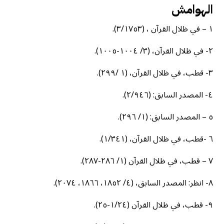
الهوامش
١ – في ظلال القرآن ، (٣/١٧٥٣).
٢- في ظلال القرآن، (٣/ ١٠٠٤-١٠٠٥).
٣- قطب، في ظلال القرآن، (١ /٢٩٩).
٤- المصدر السابق: (٢/٩٤٦).
٥ – المصدر السابق: (١/ ٢٩٦).
٦ -قطب، في ظلال القرآن، (١/٣٤١).
٧ – قطب، في ظلال القرآن (١/ ٢٨٦-٢٨٧).
٨- انظر: المصدر السابق، (٤/ ١٨٥٢، ١٨٦٦، ٢٠٧٤).
٩- قطب، في ظلال القرآن (١/٢٤-٢٥).