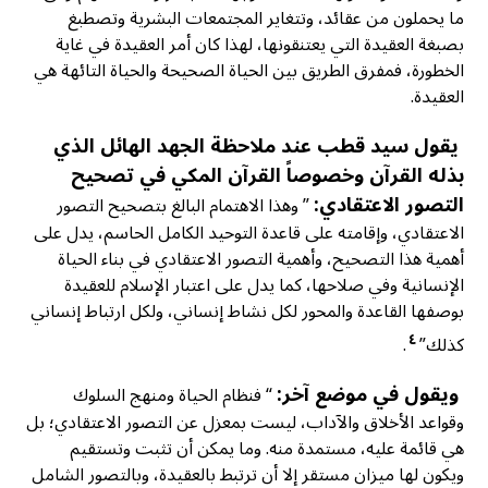
ما يحملون من عقائد، وتتغاير المجتمعات البشرية وتصطبغ
بصبغة العقيدة التي يعتنقونها، لهذا كان أمر العقيدة في غاية
الخطورة، فمفرق الطريق بين الحياة الصحيحة والحياة التائهة هي
العقيدة.
يقول سيد قطب عند ملاحظة الجهد الهائل الذي
بذله القرآن وخصوصاً القرآن المكي في تصحيح
التصور الاعتقادي:
” وهذا الاهتمام البالغ بتصحيح التصور
الاعتقادي، وإقامته على قاعدة التوحيد الكامل الحاسم، يدل على
أهمية هذا التصحيح، وأهمية التصور الاعتقادي في بناء الحياة
الإنسانية وفي صلاحها، كما يدل على اعتبار الإسلام للعقيدة
بوصفها القاعدة والمحور لكل نشاط إنساني، ولكل ارتباط إنساني
٤
كذلك”
.
ويقول في موضع آخر:
“ فنظام الحياة ومنهج السلوك
وقواعد الأخلاق والآداب، ليست بمعزل عن التصور الاعتقادي؛ بل
هي قائمة عليه، مستمدة منه. وما يمكن أن تثبت وتستقيم
ويكون لها ميزان مستقر إلا أن ترتبط بالعقيدة، وبالتصور الشامل