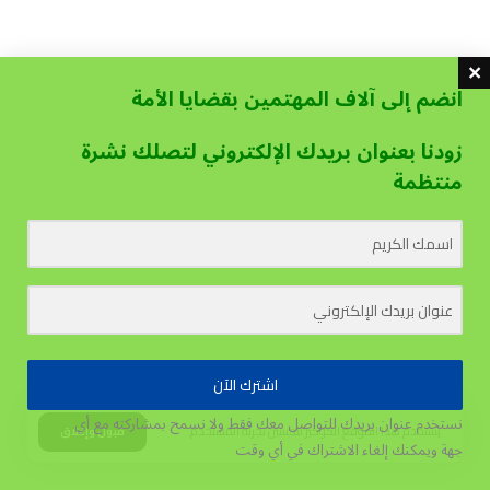
انضم إلى آلاف المهتمين بقضايا الأمة
زودنا بعنوان بريدك الإلكتروني لتصلك نشرة
منتظمة
اشترك الآن
نستخدم عنوان بريدك للتواصل معك فقط ولا نسمح بمشاركته مع أي
يستخدم هذا الموقع الكوكيز لتحسين تجربة المستخدم.
قبول وإغلاق
جهة
ويمكنك إلغاء الاشتراك في أي وقت