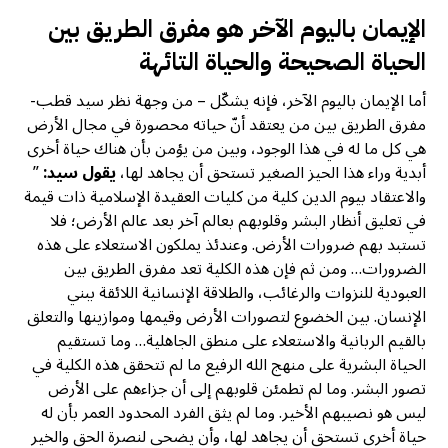
الإيمان باليوم الآخر هو مفرق الطريق بين
الحياة الصحيحة والحياة التائهة
أما الإيمان باليوم الآخر، فإنه يشكّل – من وجهة نظر سيد قطب-
مفرق الطريق بين من يعتقد أنّ حياته محصورة في مجال الأرض
هي كل ما له في هذا الوجود، وبين من يؤمن بأن هناك حياة أخرى
أبدية وراء هذا الحيز الصغير تستحق أن يجاهد لها،
يقول سيد:
”
والاعتقاد بيوم الدين كلية من كليات العقيدة الإسلامية ذات قيمة
في تعليق أنظار البشر وقلوبهم بعالم آخر بعد عالم الأرض؛ فلا
تستبد بهم ضرورات الأرض. وعندئذ يملكون الاستعلاء على هذه
الضرورات… ومن ثم فإن هذه الكلية تعد مفرق الطريق بين
العبودية للنزوات والرغائب، والطلاقة الإنسانية اللائقة ببني
الإنسان. بين الخضوع لتصورات الأرض وقيمها وموازينها والتعلق
بالقيم الربانية والاستعلاء على منطق الجاهلية… وما تستقيم
الحياة البشرية على منهج الله الرفيع ما لم تتحقق هذه الكلية في
تصور البشر. وما لم تطمئن قلوبهم إلى أن جزاءهم على الأرض
ليس هو نصيبهم الأخير. وما لم يثق الفرد المحدود العمر بأن له
حياة أخرى تستحق أن يجاهد لها، وأن يضحي لنصرة الحق والخير