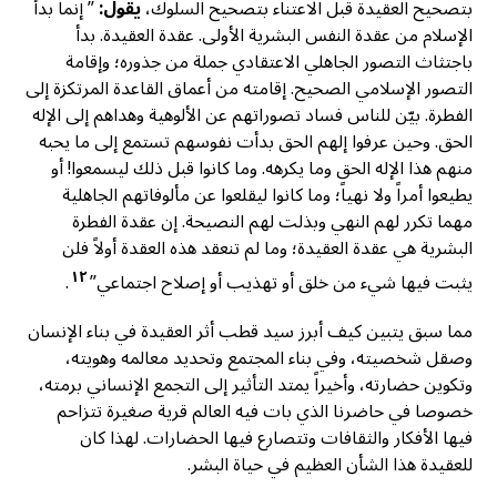
بتصحيح العقيدة قبل الاعتناء بتصحيح السلوك،
يقول:
” إنما بدأ
الإسلام من عقدة النفس البشرية الأولى. عقدة العقيدة. بدأ
باجتثاث التصور الجاهلي الاعتقادي جملة من جذوره؛ وإقامة
التصور الإسلامي الصحيح. إقامته من أعماق القاعدة المرتكزة إلى
الفطرة. بيّن للناس فساد تصوراتهم عن الألوهية وهداهم إلى الإله
الحق. وحين عرفوا إلهم الحق بدأت نفوسهم تستمع إلى ما يحبه
منهم هذا الإله الحق وما يكرهه. وما كانوا قبل ذلك ليسمعوا! أو
يطيعوا أمراً ولا نهياً؛ وما كانوا ليقلعوا عن مألوفاتهم الجاهلية
مهما تكرر لهم النهي وبذلت لهم النصيحة. إن عقدة الفطرة
البشرية هي عقدة العقيدة؛ وما لم تنعقد هذه العقدة أولاً فلن
١٢
يثبت فيها شيء من خلق أو تهذيب أو إصلاح اجتماعي”
.
مما سبق يتبين كيف أبرز سيد قطب أثر العقيدة في بناء الإنسان
وصقل شخصيته، وفي بناء المجتمع وتحديد معالمه وهويته،
وتكوين حضارته، وأخيراً يمتد التأثير إلى التجمع الإنساني برمته،
خصوصا في حاضرنا الذي بات فيه العالم قرية صغيرة تتزاحم
فيها الأفكار والثقافات وتتصارع فيها الحضارات. لهذا كان
للعقيدة هذا الشأن العظيم في حياة البشر.