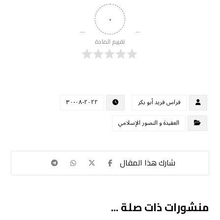
٠
تقييم المادة
فراس فريد أبو بكر
٢٠٢٢-٠٨-٣٠
العقيدة و التصور الإسلامي
منشورات ذات صلة ...