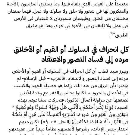
معتمداً على العوض الذي يلقاه فيها. وما يستوي المؤمنون بالآخرة
والمنكرون لها في شعور ولا خلق ولا سلوك ولا عمل. فهما صنفان
مختلفان من الخلق. وطبيعتان متميزتان لا تلتقيان في الأرض
في عمل ولا تلتقيان في الآخرة في جزاء، وهذا هو مفرق
٩
الطريق”
.
كل انحراف في السلوك أو القيم أو الأخلاق
مرده إلى فساد التصور والاعتقاد
ويبرز سيد قطب أن كل انحراف في السلوك أو القيم أو الأخلاق
مرده إلى فساد التصور والاعتقاد، فالعرب – قبل الإسلام- لم
يؤمنوا بأن الرزق من عند الله، وإنما هو حصيلة الجهد والكسب
في الأعمال والحروب، فكانوا يخشون الفقر مع ولادة الأنثى
لضعفها عن مزاولة أعمال الذكورة، فتحركت مشاعرهم بهذه
العقيدة (وَإِذَا بُشِّرَ أَحَدُهُمْ بِالْأُنْثَى ظَلَّ وَجْهُهُ مُسْوَدًّا وَهُوَ كَظِيمٌ *
يَتَوَارَى مِنَ الْقَوْمِ مِنْ سُوءِ مَا بُشِّرَ بِهِ أَيُمْسِكُهُ عَلَى هُونٍ أَمْ يَدُسُّهُ
فِي التُّرَابِ أَلَا سَاءَ مَا يَحْكُمُونَ) [النحل: ٥٨، ٥٩] فكان منهم
احتقار جنس الإناث، وشرعوا لأنفسهم نظاماً مبنياً على عقيدتهم