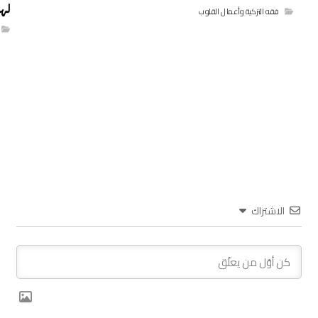
لها 
فقه التزكية وأعمال القلوب
الاشتراك