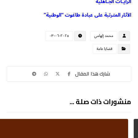
الرايـات الجـاهلية
الآثار المترتبة على عبادة طاغوت “الوطنية”
محمد إلهامي
٢٠٢٥-٠٦-٠٣
قضايا عامة
منشورات ذات صلة ...