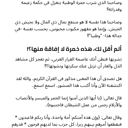
وصاحبنا الذي شرب خمرة الوطنية يتغزل في حكمة زعيمه
وقدراته!!
وصاحبنا هذا نفسه لا هو منتفع بمال ذي المال ولا بجيش ذي
الجيش.. وإنما هو مقهور مكبوت محبوس، يحسب نفسه -في
جداله هذا- “وطنيا”!!
ألم أقل لك، هذه خمرة لا إفاقة منها؟!
تشربها فتظن أنك عاصمة القرار العربي، ثم تعجز كل مشاهد
الذل والعار أن تزيل عنك سكرتها ونشوتها؟!!
هل تصدق أن هذا المعنى مذكور في القرآن الكريم.. والله لقد
اكتشفته الآن وأنا أكتب هذا المنشور.. اسمع اسمع..
قال تعالى: {يا أيها الذين آمنوا إنما الخمر والميسر والأنصاب
والأزلام رجس من عمل الشيطان فاجتنبوه}..
وقال تعالى: {وإن هذه أمتكم: أمة واحدة، وأنا ربكم فاعبدون *
فتقطعوا أمرهم بينهم زبرا، كل حزب بما لديهم فرحون * فذرهم