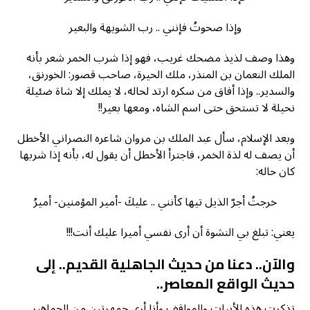
وإذا صحوتُ فإنني .. رب الشويهة والبعير
وهذا وصف لذيذ مضحك غريب، فهو إذا شرب الخمر شعر بأنه
الملك النعمان بن المنذر، ملك الحيرة، صاحب قصور: الخورنق،
والسدير.. وإذا أفاق من سكره ارتد لحاله، لا يملك إلا شاة ضئيلة
نحيلة لا تستحق حتى اسم الشاه، ومعها بعير!!
وبعد الإسلام، سأل عبد الملك بن مروان شاعره النصراني الأخطل
أن يصف له لذة الخمر، فاجترأ الأخطل أن يقول له، بأنه إذا شربها
كان حاله:
خرجتُ أجرّ الذيل تيها كأنني .. عليكَ -أمير المؤمنين- أميرُ
يعني: تبلغ بي النشوة أن أرى نفسي أميرا عليك أنت!!!
والآن.. دعنا من حديث الجاهلية القديم.. إلى
حديث الواقع المعاصر..
تذكرت هذه الأبيات والمواقف وأنا أرى جمهرتين من الجماهير