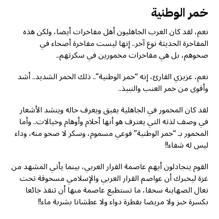
خمر الوطنية
نعم، لقد كان العرب الجاهليون أهل مفاخرات أيضا، ولكن هذه
المفاخرة الحديثة نوع آخر.. إنها ليست مفاخرة أصحاء في
صحوهم، بل هي مفاخرات مخمورين في سكرتهم..
نعم، عزيزي القارئ، إنه “خمر الوطنية”.. ذلك الخمر الشديد.. أشد
وأقوى من خمر العنب والنبيذ..
لقد كان المخمور في الجاهلية يفيق ويعرف حاله وينشد الأشعار
في وصف لذته التي يعترف هو أنها أحلام وأوهام وخيالات.. وأما
المخمور بـ “خمر الوطنية” فوعي مسموم، وسكر لا صحو منه، وداء
ليس له شفاء!!
القوم يتجادلون أيهم عاصمة القرار العربي، بينما يأتي المشهد من
غزة ليخبرك أن عواصم القرار العربي والإسلامي مسحوقة تحت
نعال الصهاينة سحقا، ما تستطيع عاصمة منها أن تنقذ جائعا
بكسرة خبز ولا مريضا بقطرة دواء ولا عطشانا بشربة ماء!!