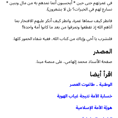
في غمرتهم حتى حين * أيحسبون أنما نمدهم به من مال وبنين *
نسارع لهم في الخيرات؟ بل لا يشعرون}.
فانظر كيف سماها غمرة، وانظر كيف أنكر عليهم الافتخار بما
آتاهم الله إذ تقطعوا وتمزقوا من بعد ما كانوا أمة واحدة!!
فلنشرب يا أخي وإياك من كتاب الله.. ففيه شفاء الخمور كلها.
المصدر
صفحة الأستاذ محمد إلهامي، على منصة ميتا.
اقرأ أيضا
الوطنية .. طاغوت العصر
خسارة الأمة نتيجة غياب الهوية
هويّة الأمة الإسلامية