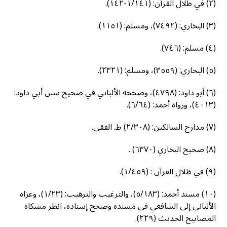
(٢) في ظلال القرآن: (١/١٤١-١٤٢).
(٣) البخاري: (٧٤٩٢)، ومسلم: (١١٥١).
(٤) مسلم: (٧٤٦).
(٥) البخاري: (٣٥٥٩)، ومسلم: (٢٣٢١).
(٦) أبو داود: (٤٧٩٨)، وصححه الألباني في صحيح سنن أبي داود:
(٤٠١٣)، ورواه أحمد: (٦/٦٤).
(٧) مدارج السالكين: (٢/٣٠٨) ط. الفقي.
(٨) صحيح البخاري (٦٣٧٠) .
(٩) في ظلال القرآن : (١/٤٥٩).
(١٠) مسند أحمد: (٥/١٨٣)، والترغيب والترهيب: (١/٢٣)، وعزاه
الألباني إلى الشافعي في مسنده وصحح إسناده، انظر مشكاة
المصابيح الحديث (٢٢٩).