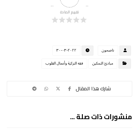
تقييم المادة
ناصحون
٢٠٢٢-٠٣-٣٠
مبادئ التمكين
فقه التزكية وأعمال القلوب
منشورات ذات صلة ...