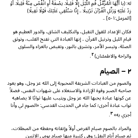
له: (يا أَيُّهَا الْمُزَّمِّلُ قُمِ اللَّيْلَ إِلَّا قَلِيلًا. نِصْفَهُ أَوِ انْقُصْ مِنْهُ قَلِيلًا. أَوْ
زِدْ عَلَيْهِ وَرَتِّلِ الْقُرْآنَ تَرْتِيلًا .. إِنَّا سَنُلْقِي عَلَيْكَ قَوْلًا ثَقِيلًا)
[المزمل:١-٥] ..
فكان الإعداد للقول الثقيل، والتكليف الشاق، والدور العظيم هو
قيام الليل وترتيل القرآن .. إنها العبادة التي تفتح القلب، وتوثق
الصلة، وتيسر الأمر، وتشرق بالنور، وتفيض بالعزاء والسلوى
٢
والراحة والاطمئنان)
.
٢ – الصيام
والصوم من العبادات الشريفة المحبوبة إلى الله عز وجل، وهو يعود
صاحبه الصبر وقوة الإرادة والاستعلاء على شهوات النفس، فضلاً
عن كونها عبادة يحبها الله عز وجل ويثيب عليها ثوابًا لا يضاهيه
ثواب عبادة أخرى؛ كما جاء في الحديث القدسي: «الصوم لي وأنا
٣
أجزي به»
.
والمراد بالصوم صيام الفرض أولاً وإتقانه وحفظه من المبطلات،
ثم صيام أيام النفل؛ وهي كثيرة منها صيام يومي الاثنين