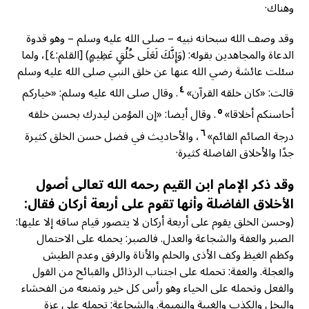
وهناك·
وقد وصف الله سبحانه نبيه – صلى الله عليه وسلم – وهو قدوة
الدعاة والمجاهدين بقوله: (وَإِنَّكَ لَعَلَى خُلُقٍ عَظِيمٍ) [القلم:٤]، ولما
سئلت عائشة رضي الله عنها عن خلق النبي صلى الله عليه وسلم
٤
قالت: «كان خلقه القرآن»
. وقال صلى الله عليه وسلم: «خياركم
٥
أحاسنكم أخلاقا»
. وقال أيضا: «إن المؤمن ليدرك بحسن خلقه
٦
درجة الصائم القائم»
، والأحاديث في فضل حسن الخلق كثيرة
جدًا والأخلاق الفاضلة كثيرة·
وقد ذكر الإمام ابن القيم رحمه الله تعالى أصول
الأخلاق الفاضلة وأنها تقوم على أربعة أركان فقال:
(وحسن الخلق يقوم على أربعة أركان لا يتصور قيام ساقه إلا عليها:
الصبر والعفة والشجاعة والعدل. فالصبر: يحمله على الاحتمال
وكظم الغيظ وكف الأذى والحلم والأناة والرفق وعدم الطيش
والعجلة. والعفة: تحمله على اجتناب الرذائل والقبائح من القول
والفعل وتحمله على الحياء وهو رأس كل خير وتمنعه من الفحشاء
والبخل والكذب والغيبة والنميمة. والشجاعة: تحمله على عزة