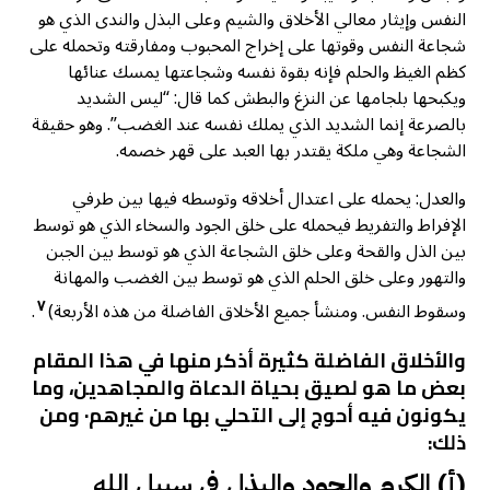
النفس وإيثار معالي الأخلاق والشيم وعلى البذل والندى الذي هو
شجاعة النفس وقوتها على إخراج المحبوب ومفارقته وتحمله على
كظم الغيظ والحلم فإنه بقوة نفسه وشجاعتها يمسك عنائها
ويكبحها بلجامها عن النزغ والبطش كما قال: “ليس الشديد
بالصرعة إنما الشديد الذي يملك نفسه عند الغضب”. وهو حقيقة
الشجاعة وهي ملكة يقتدر بها العبد على قهر خصمه.
والعدل: يحمله على اعتدال أخلاقه وتوسطه فيها بين طرفي
الإفراط والتفريط فيحمله على خلق الجود والسخاء الذي هو توسط
بين الذل والقحة وعلى خلق الشجاعة الذي هو توسط بين الجبن
والتهور وعلى خلق الحلم الذي هو توسط بين الغضب والمهانة
٧
وسقوط النفس. ومنشأ جميع الأخلاق الفاضلة من هذه الأربعة)
.
والأخلاق الفاضلة كثيرة أذكر منها في هذا المقام
بعض ما هو لصيق بحياة الدعاة والمجاهدين، وما
يكونون فيه أحوج إلى التحلي بها من غيرهم· ومن
ذلك:
(أ) الكرم والجود والبذل في سبيل الله