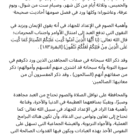
والخميس، وثلاثة أيام من كل شهر، وصيام ست من شوال، ويوم
عرفة، وعاشوراء؛ وكلها ورد في فضل صومها أحاديث صحيحة·
وأهمية الصوم في الإعداد للجهاد في أنه يقوي الإيمان ويزيد في
التقوى التي تدفع العبد إلى امتثال الأوامر واجتناب المحرمات؛
قال الله تعالى: (يَا أَيُّهَا الَّذِينَ آمَنُوا كُتِبَ عَلَيْكُمُ الصِّيَامُ كَمَا كُتِبَ
عَلَى الَّذِينَ مِنْ قَبْلِكُمْ لَعَلَّكُمْ تَتَّقُونَ) [البقرة:١٨٣] .
وقد ذكر الله سبحانه في صفات المجاهدين الذين ورد ذكرهم في
سورة التوبة وأنه سبحانه قد اشترى منهم أنفسهم وأموالهم؛ ذكر
من صفاتهم أنهم (السائحون) ، وقد ذكر المفسرون أن من
معانيها: الصائمين·
والمحافظة على نوافل الصلاة والصوم تحتاج من العبد مجاهدة
وصبرًا، ويقينًا بمنافعهما العظيمة في الدنيا والآخرة، وقناعة
بأهمية هذا الزاد في الإعداد للجهاد في سبيل الله تعالى· كما
تحتاج إلى تعاون وتواص بين الدعاة، وأن تكون هناك البرامج
العملية، والأجواء التربوية، والعيشة الجماعية التي تسهل على
النفوس الأخذ بهذه العبادات ويكون فيها القدوات الصالحة التي