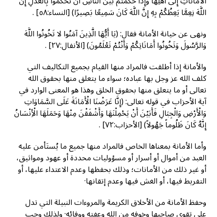
الْأَمَانَاتِ إِلَى أَهْلِهَا وَإِذَا حَكَمْتُمْ بَيْنَ النَّاسِ أَنْ تَحْكُمُوا بِالْعَدْلِ إِنَّ
اللَّهَ نِعِمَّا يَعِظُكُمْ بِهِ إِنَّ اللَّهَ كَانَ سَمِيعًا بَصِيرًا) [النساء:٥٨] .
ونهى عن خيانة الأمانة فقال: (يَا أَيُّهَا الَّذِينَ آمَنُوا لا تَخُونُوا اللَّهَ
وَالرَّسُولَ وَتَخُونُوا أَمَانَاتِكُمْ وَأَنْتُمْ تَعْلَمُونَ) [الأنفال:٢٧] .
والأمانة إذا أطلقت فالمراد منها القيام بجميع التكاليف التي
كلف الله عز وجل بها عباده؛ سواء ما يتعلق منها بحقوق الله
تعالى أو ما يتعلق منها بحقوق الخلق وهذا هو المعنى الوارد في
آية الأحزاب في قوله تعالى: (إِنَّا عَرَضْنَا الْأَمَانَةَ عَلَى السَّمَاوَاتِ
وَالْأَرْضِ وَالْجِبَالِ فَأَبَيْنَ أَنْ يَحْمِلْنَهَا وَأَشْفَقْنَ مِنْهَا وَحَمَلَهَا الْأِنْسَانُ
إِنَّهُ كَانَ ظَلُوماً جَهُولاً) [الأحزاب:٧٢] .
وأما الأمانة بمعناها الخاص فالمراد منها جميع ما يُستَأمن عليه
العبد من أموال أو أسرار أو مسؤوليات محددة أو عهود ومواثيق،
أو غير ذلك من الأمانات؛ وذلك بحفظها وعدم الاعتداء عليها، أو
التفريط فيها، أو الغش فيها وعدم إتقانها·
وحفظ الأمانة من الأخلاق الكريمة والمروءات النبيلة التي تدل
على تقوى صاحبها وخوفه من الله وعفته ووفائه· ولذلك وجب