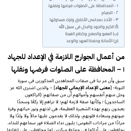
١ - المحافظة على الصلوات فرضها ونفلها
٢ - الصيام
٣ - الأخذ بمحاسن الأخلاق وترك مساوئها
(أ) الكرم والجود والبذل في سبيل الله
(ب) العفو والصفح وكظم الغيظ
(ج) الأمانة وحفظ العهد والوعد
من أعمال الجوارح اللازمة في الإعداد للجهاد
١ – المحافظة على الصلوات فرضها ونفلها
سبق وأن مر بنا في صفات المجاهدين المذكورين في سورة
التوبة- [
معنى الإعداد الإيماني للجهاد
] – والذين اشترى الله عز
وجل منهم أنفسهم وأموالهم أن من صفاتهم: (الراكعون
الساجدون) ؛ وكأنها صفة لازمة لهم؛ لا تراهم إلا ركعًا وسجدًا
يعبدون ربهم بهذه الشعيرة العظيمة، هي لذتهم ونور حياتهم وقرة
عيونهم وسعادة قلوبهم، ولذلك لا يقدمون عليها مالاً ولا ولدًا ولا
مرادًا من مرادات النفوس؛ يلبون نداء الصلاة فور سماعهم للنداء،
يحافظون على أدائها في جماعة مبكرين لها محافظين على إتقانها