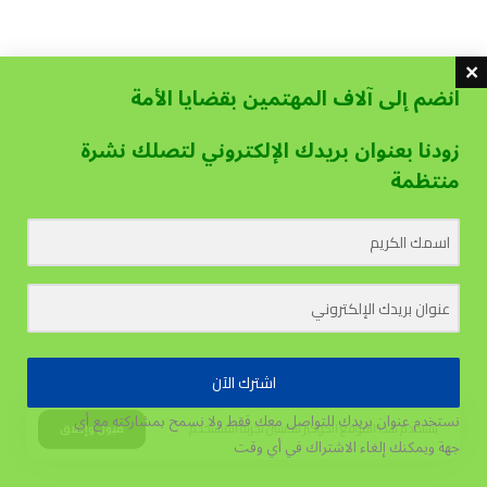
انضم إلى آلاف المهتمين بقضايا الأمة
زودنا بعنوان بريدك الإلكتروني لتصلك نشرة
منتظمة
اشترك الآن
نستخدم عنوان بريدك للتواصل معك فقط ولا نسمح بمشاركته مع أي
يستخدم هذا الموقع الكوكيز لتحسين تجربة المستخدم.
قبول وإغلاق
جهة
ويمكنك إلغاء الاشتراك في أي وقت