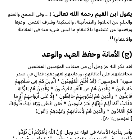
يقول ابن القيم رحمه الله تعالى:
(…. وفي الصفح والعفو
والحلم من الحلاوة والطمأنينة، والسكينة وشرف النفس، وعزها
ورفعتها عن تشفيها بالانتقام ما ليس شيء منه في المقابلة
١١
والانتقام)
.
(ج) الأمانة وحفظ العهد والوعد
لقد ذكر الله عز وجل أن من صفات المؤمنين المفلحين
محافظتهم على أماناتهم، ورعايتهم لعهودهم؛ فقال في صدر
سورة” المؤمنون”: {قَدْ أَفْلَحَ الْمُؤْمِنُونَ * الَّذِينَ هُمْ فِي صَلَاتِهِمْ
خَاشِعُونَ * وَالَّذِينَ هُمْ عَنِ اللَّغْوِ مُعْرِضُونَ * وَالَّذِينَ هُمْ لِلزَّكَاةِ
فَاعِلُونَ * وَالَّذِينَ هُمْ لِفُرُوجِهِمْ حَافِظُونَ * إِلَّا عَلَى أَزْوَاجِهِمْ أَوْ مَا
مَلَكَتْ أَيْمَانُهُمْ فَإِنَّهُمْ غَيْرُ مَلُومِينَ * فَمَنِ ابْتَغَى وَرَاءَ ذَلِكَ فَأُولَئِكَ
هُمُ الْعَادُونَ * وَالَّذِينَ هُمْ لِأَمَانَاتِهِمْ وَعَهْدِهِمْ رَاعُونَ)
[المؤمنون:١-٨] .
وأمر بتأدية الأمانة في قوله عز وجل: (إِنَّ اللَّهَ يَأْمُرُكُمْ أَنْ تُؤَدُّوا