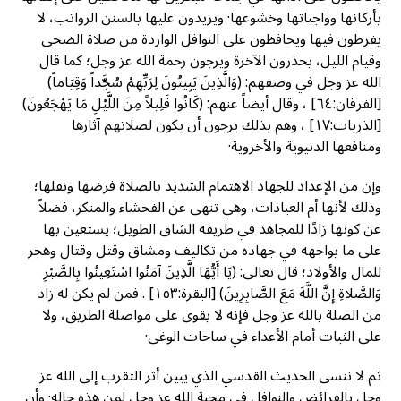
بأركانها وواجباتها وخشوعها· ويزيدون عليها بالسنن الرواتب، لا
يفرطون فيها ويحافظون على النوافل الواردة من صلاة الضحى
وقيام الليل، يحذرون الآخرة ويرجون رحمة الله عز وجل؛ كما قال
الله عز وجل في وصفهم: (وَالَّذِينَ يَبِيتُونَ لِرَبِّهِمْ سُجَّداً وَقِيَاماً)
[الفرقان:٦٤] ، وقال أيضاً عنهم: (كَانُوا قَلِيلاً مِنَ اللَّيْلِ مَا يَهْجَعُونَ)
[الذريات:١٧] ، وهم بذلك يرجون أن يكون لصلاتهم آثارها
ومنافعها الدنيوية والأخروية·
وإن من الإعداد للجهاد الاهتمام الشديد بالصلاة فرضها ونفلها؛
وذلك لأنها أم العبادات، وهي تنهى عن الفحشاء والمنكر، فضلاً
عن كونها زادًا للمجاهد في طريقه الشاق الطويل؛ يستعين بها
على ما يواجهه في جهاده من تكاليف ومشاق وقتل وقتال وهجر
للمال والأولاد؛ قال تعالى: (يَا أَيُّهَا الَّذِينَ آمَنُوا اسْتَعِينُوا بِالصَّبْرِ
وَالصَّلاةِ إِنَّ اللَّهَ مَعَ الصَّابِرِينَ) [البقرة:١٥٣] . فمن لم يكن له زاد
من الصلة بالله عز وجل فإنه لا يقوى على مواصلة الطريق، ولا
على الثبات أمام الأعداء في ساحات الوغى·
ثم لا ننسى الحديث القدسي الذي يبين أثر التقرب إلى الله عز
وجل بالفرائض والنوافل في محبة الله عز وجل لمن هذه حاله· وأن