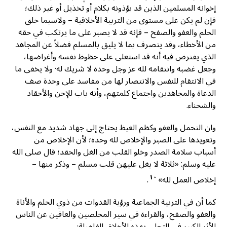
إخوانه المسلمين الذين قد يؤذونه بكلام أو تخذيل أو غير ذلك؛
فإن لم يكن على مستوى من التربية الأخلاقية – ولاسيما خلق
الحلم والعفو والصفح – فإنه قد لا يصبر على ما يرتكب في حقه
من الأخطاء، وقد يتصرف بما لا يليق بالمسلم فضلاً عن المجاهد
الذي يفترض فيه أنه قد استعلى على حظوظ نفسه وأغراضها،
وجعل غضبه وانتقامه لله عز وجل وحده لا شريك له· ولا يخفى ما
في الانتقام للنفس والانتصار لها من مفاسد على وحدة صف
الدعاة والمجاهدين واجتماع كلمتهم، وأنه باب للإحن والأحقاد
والشحناء.
وان التحمل والعفو وكظم الغيظ يحتاج إلى جهاد شديد مع النفس،
وتعويدها على الصبر والإخلاص لله وحده؛ لأن الإخلاص من
أسباب سلامة الصدر وخلو القلب من الغل والحقد؛ قال صلى الله
عليه وسلم: «ثلاثة لا يغل عليهن قلب مسلم – وذكر منها –
١٠
إخلاص العمل لله»
.
كما أن في التربية الجماعية ورؤية القدوات من ذوي الحلم والأناة
والعفو والصفح، والقراءة في سير المخلصين والعافين عن الناس
الأثر الكبير في التحلي بهذه الأخلاق الفاضلة·