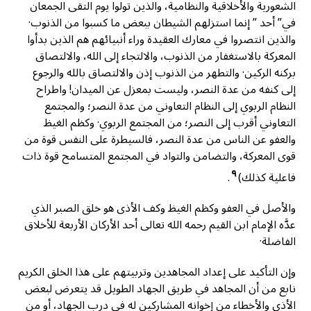
الشعورية والأخلاقية والنظامية، والذين تولوا يوم التقى الجمعان
في” أحد ” إنما استزلهم الشيطان ببعض ما كسبوا من الذنوب·
والذين انتصروا في معارك العقيدة وراء أنبيائهم هم الذين بدأوا
المعركة بالاستغفار من الذنوب، والالتجاء إلى الله، والالتصاق
بركنه الركين· والتطهر من الذنوب إذن والالتصاق بالله والرجوع
إلى كنفه من عدة النصر، وليست بمعزل عن الميدان! واطراح
النظام الربوي إلى النظام التعاوني من عدة النصر؛ والمجتمع
التعاوني أقرب إلى النصر؛ من المجتمع الربوي· وكظم الغيظ
والعفو عن الناس من عدة النصر، فالسيطرة على النفس قوة من
قوى المعركة، والتضامن والتواد في المجتمع المتسامح قوة ذات
٩
فاعلية كذلك)
.
والأصل في العفو وكظم الغيظ وكف الأذى هو خلق الصبر الذي
عدَّه الإمام ابن القيم رحمه الله تعالى أحد الأركان الأربعة للأخلاق
الفاضلة·
وإن التأكيد على إعداد المجاهدين وتربيتهم على هذا الخلق الكريم
نابع من أن المجاهد في طريق الجهاد الطويل قد يتعرض لبعض
الأذى والأخطاء من إخوانه المشاركين له في درب الجهاد، أو من