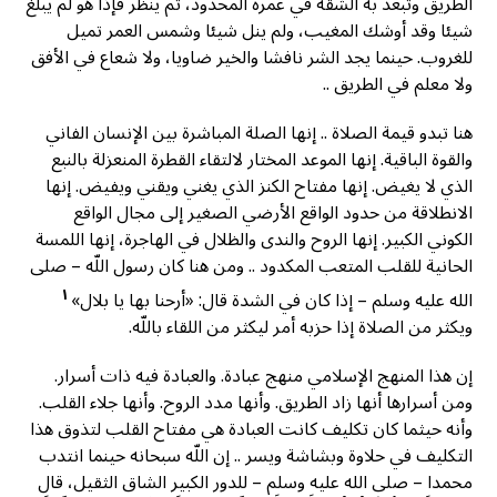
الطريق وتبعد به الشقة في عمره المحدود، ثم ينظر فإذا هو لم يبلغ
شيئا وقد أوشك المغيب، ولم ينل شيئا وشمس العمر تميل
للغروب. حينما يجد الشر نافشا والخير ضاويا، ولا شعاع في الأفق
ولا معلم في الطريق ..
هنا تبدو قيمة الصلاة .. إنها الصلة المباشرة بين الإنسان الفاني
والقوة الباقية. إنها الموعد المختار لالتقاء القطرة المنعزلة بالنبع
الذي لا يغيض. إنها مفتاح الكنز الذي يغني ويقني ويفيض. إنها
الانطلاقة من حدود الواقع الأرضي الصغير إلى مجال الواقع
الكوني الكبير. إنها الروح والندى والظلال في الهاجرة، إنها اللمسة
الحانية للقلب المتعب المكدود .. ومن هنا كان رسول اللّه – صلى
١
الله عليه وسلم – إذا كان في الشدة قال: «أرحنا بها يا بلال»
ويكثر من الصلاة إذا حزبه أمر ليكثر من اللقاء باللّه.
إن هذا المنهج الإسلامي منهج عبادة. والعبادة فيه ذات أسرار.
ومن أسرارها أنها زاد الطريق. وأنها مدد الروح. وأنها جلاء القلب.
وأنه حيثما كان تكليف كانت العبادة هي مفتاح القلب لتذوق هذا
التكليف في حلاوة وبشاشة ويسر .. إن اللّه سبحانه حينما انتدب
محمدا – صلى الله عليه وسلم – للدور الكبير الشاق الثقيل، قال