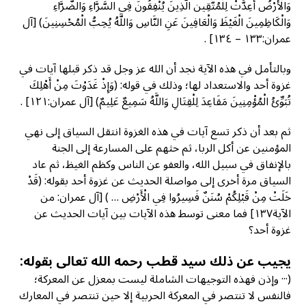
وَالْأَرْضُ أُعِدَّتْ لِلْمُتَّقِين الَّذِينَ يُنْفِقُونَ فِي السَّرَّاءِ وَالضَّرَّاءِ
وَالْكَاظِمِينَ الْغَيْظَ وَالْعَافِينَ عَنِ النَّاسِ وَاللَّهُ يُحِبُّ الْمُحْسِنِينَ) [آل
عمران:١٣٣ – ١٣٤] .
وبالتأمل في هذه الآية نجد أن الله عز وجل قد ذكر قبلها آيات في
غزوة أحد والاستعداد لها؛ وذلك في قوله: (وَإِذْ غَدَوْتَ مِنْ أَهْلِكَ
تُبَوِّئُ الْمُؤْمِنِينَ مَقَاعِدَ لِلْقِتَالِ وَاللَّهُ سَمِيعٌ عَلِيمٌ) [آل عمران:١٢١] .
ثم بعد أن ذكر تسع آيات في هذه الغزوة انتقل السياق إلى نهي
المؤمنين عن أكل الربا، ثم حثهم على المسارعة إلى الجنة
بالإنفاق في سبيل الله، والعفو عن الناس وكظم الغيظ، ثم عاد
السياق مرة أخرى إلى مواصلة الحديث عن غزوة أحد بقوله: (قَدْ
خَلَتْ مِنْ قَبْلِكُمْ سُنَنٌ فَسِيرُوا فِي الْأَرْضِ … ) [آل عمران: من
الآية١٣٧] فما معنى توسط هذه الآيات بين آيات الحديث عن
غزوة أحد؟
يجيب عن ذلك سيد قطب رحمه الله تعالى بقوله:
(··· وإذن فهذه التوجيهات الشاملة ليست بمعزل عن المعركة؛
فالنفس لا تنتصر في المعركة الحربية إلا حين تنتصر في المعارك