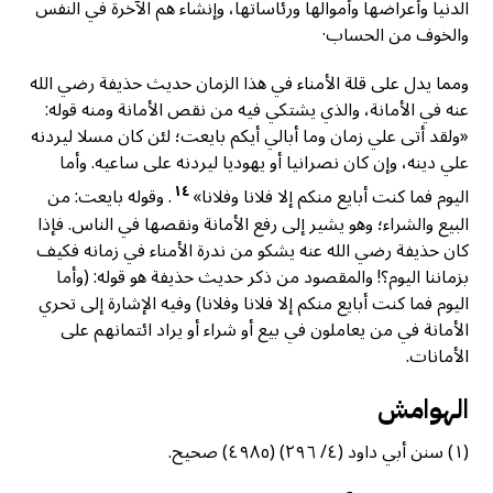
الدنيا وأعراضها وأموالها ورئاساتها، وإنشاء هم الآخرة في النفس
والخوف من الحساب·
ومما يدل على قلة الأمناء في هذا الزمان حديث حذيفة رضي الله
عنه في الأمانة، والذي يشتكي فيه من نقص الأمانة ومنه قوله:
«ولقد أتى علي زمان وما أبالي أيكم بایعت؛ لئن كان مسلا ليردنه
علي دينه، وإن كان نصرانيا أو يهوديا ليردنه على ساعيه. وأما
١٤
اليوم فما كنت أبايع منكم إلا فلانا وفلانا»
. وقوله بایعت: من
البيع والشراء؛ وهو يشير إلى رفع الأمانة ونقصها في الناس. فإذا
كان حذيفة رضي الله عنه يشكو من ندرة الأمناء في زمانه فكيف
بزماننا اليوم؟! والمقصود من ذكر حديث حذيفة هو قوله: (وأما
اليوم فما كنت أبايع منكم إلا فلانا وفلانا) وفيه الإشارة إلى تحري
الأمانة في من يعاملون في بيع أو شراء أو يراد ائتمانهم على
الأمانات.
الهوامش
(١) سنن أبي داود (٤/ ٢٩٦) (٤٩٨٥) صحيح.