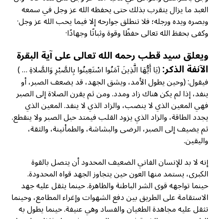
العبد ما يزال يتقرب بذلك حتى يحفظه الله عز وجل في سمعه
وبصره ويده ورجله؛ فلا تنطلق جوارحه إلا فيما يحب الله عز وجل·
وكفى بحفظ الله تعالى حفظًا وقوة وثباتًا وجهادًا·
ويعلق سيد قطب رحمه الله تعالى على آية البقرة
الآنفة الذكر:
(يَا أَيُّهَا الَّذِينَ آمَنُوا اسْتَعِينُوا بِالصَّبْرِ وَالصَّلاةِ … )
فيقول: (وحين يطول الأمد، ويشق الجهد، قد يضعف الصبر، أو
ينفد، إذا لم يكن هناك زاد ومدد. ومن ثم يقرن الصلاة إلى الصبر
فهي المعين الذي لا ينضب، والزاد الذي لا ينفد. المعين الذي
يجدد الطاقة، والزاد الذي يزود القلب فيمتد حبل الصبر ولا ينقطع.
ثم يضيف إلى الصبر، الرضى والبشاشة، والطمأنينة، والثقة،
واليقين.
إنه لا بد للإنسان الفاني الضعيف المحدود أن يتصل بالقوة
الكبرى، يستمد منها العون حين يتجاوز الجهد قواه المحدودة.
حينما تواجهه قوى الشر الباطنة والظاهرة. حينما يثقل عليه جهد
الاستقامة على الطريق بين دفع الشهوات وإغراء المطامع، وحينما
تثقل عليه مجاهدة الطغيان والفساد وهي عنيفة. حينما يطول به