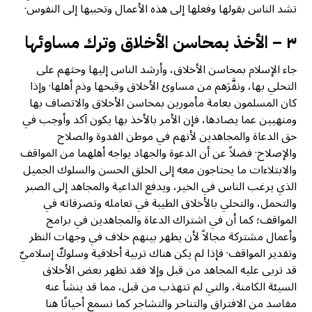
تشد الناس بقولها وفعلها إلى هذه الأعمال وتحببها إلى النفوس·
٣ – الأخذ بمحاسن الأخلاق وترك مساوئها
جاء الإسلام بمحاسن الأخلاق، وأرشد الناس إليها وحثهم على
التحلي بها، ونفَّرَهم من مساوئ الأخلاق وقبحها وذم أهلها· وإذا
كان المسلمون بعامة مأمورين بمحاسن الأخلاق والاتصاف بها
ومنهيين عما يضادها، فإن الأمر بالأخذ بها يكون آكد وأوجب في
حق الدعاة والمجاهدين لأنهم في موطن القدوة والصلاح
والإصلاح· فضلاً عن أن الدعوة والجهاد يواجه أهلهما من المواقف
والابتلاءات ما يحتاجون معه إلى الخلق الحسن والسلوك الجميل
الذي يرغب الناس في الخير، ويدفع الداعية والمجاهد إلى الصبر
والتحمل، والتحلي بالأخلاق الطيبة في تعامله وتصرفاته في
المواقف؛ كما أن في اشتراك الدعاة والمجاهدين في برامج
وأعمال مشتركة مجالاً لأن يظهر بينهم خلاف في وجهات النظر
وتقدير المواقف· فإذا لم يكن هناك تربية أخلاقية وسلوكٌ إسلاميٌ
قد تربى عليه المجاهد من قبل وإلا فقد تظهر بعض الأخلاق
السيئة الكامنة، والتي لم تتهذب من قبل، مما قد ينشأ عنه
مفاسد من الافتراق والتناحر والتشاجر كما نسمع أحيانًا هنا