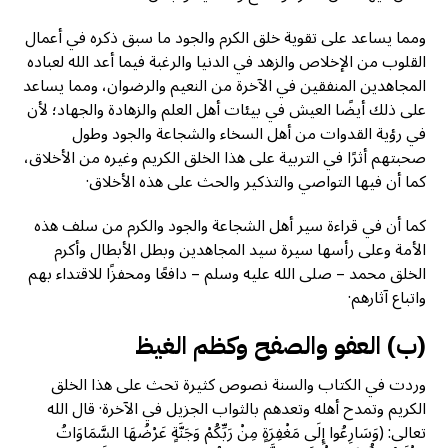
ومما يساعد على تقوية خلق الكرم والجود ما سبق ذكره في أعمال
القلوب من الإخلاص والزهد في الدنيا والرغبة فيما أعد الله لعباده
المجاهدين المنفقين في الآخرة من النعيم والرضوان، ومما يساعد
على ذلك أيضًا العيش في بيئات أهل العلم والزهادة والجهاد؛ لأن
في رؤية القدوات من أهل السخاء والشجاعة والجود وطول
صحبتهم أثرًا في التربية على هذا الخلق الكريم وغيره من الأخلاق،
كما أن فيها التواصي والتذكير والحث على هذه الأخلاق·
كما أن في قراءة سير أهل الشجاعة والجود والكرم من سلف هذه
الأمة وعلى رأسها سيرة سيد المجاهدين وبطل الأبطال وأكرم
الخلق محمد – صلى الله عليه وسلم – دافعًا ومحفزًا للاقتداء بهم
واتباع آثارهم·
(ب) العفو والصفح وكظم الغيظ
وردت في الكتاب والسنة نصوص كثيرة تحث على هذا الخلق
الكريم وتمدح أهله وتعدهم بالثواب الجزيل في الآخرة· قال الله
تعالى: (وَسَارِعُوا إِلَى مَغْفِرَةٍ مِنْ رَبِّكُمْ وَجَنَّةٍ عَرْضُهَا السَّمَاوَاتُ