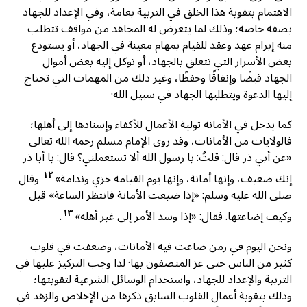
الاهتمام بتقوية هذا الخلق في التربية بعامة، وفي الإعداد للجهاد
بصفة خاصة؛ وذلك لما يتعرض له المجاهد من مواقف تتطلب
منه إبرام عهد وعقد للقيام بمهام معينة في الجهاد، أو يستودع
بعض الأسرار التي تتعلق بالجهاد، أو توكل إليه بعض أموال
الجهاد قبضًا وإنفاقًا وحفظًا، وغير ذلك من المهمات التي تحتاج
إليها الدعوة ويتطلبها الجهاد في سبيل الله·
كما يدخل في الأمانة تولية الأعمال للأكفاء وإسنادها إلى أهلها؛
فالولايات من الأمانات، وقد روى الإمام مسلم رحمه الله تعالى
«عن أبي ذر قال: قلتُ: يا رسول الله ألا تستعملني؟ قال: يا أبا ذر
١٢
إنك ضعيف، وإنها أمانة، وإنها يوم القيامة خزي وندامة»
وقال
صلى الله عليه وسلم: «إذا ضيعت الأمانة فانتظر الساعة» قيل
١٣
وكيف إضاعتها. فقال: «إذا وسد الأمر إلى غير أهله»
.
ونحن اليوم في زمن ضاعت فيه الأمانات، وضعفت في قلوب
كثير من الناس حتى عز المتصفون بها· لذا وجب التركيز عليها في
التربية والإعداد للجهاد، واستخدام الوسائل الشرعية لتقويتها؛
وذلك بتقوية أعمال القلوب السابق ذكرها من الإخلاص والزهد في