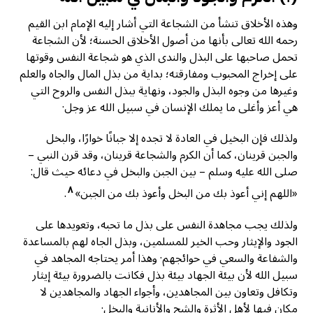
وهذه الأخلاق تنشأ من الشجاعة التي أشار إليه الإمام ابن القيم
رحمه الله تعالى بأنها من أصول الأخلاق الحسنة؛ لأن الشجاعة
تحمل صاحبها على البذل والندى الذي هو شجاعة النفس وقوتها
على إخراج المحبوب ومفارقته؛ بداية من بذل المال والجاه والعلم
وغيرها من وجوه البذل والجود، ونهاية ببذل النفس والروح التي
هي أعز وأغلى ما يملك الإنسان في سبيل الله عز وجل·
ولذلك فإن البخيل في العادة لا تجده إلا جبانًا خوارًا، والبخل
والجبن قرينان، كما أن الكرم والشجاعة قرينان، وقد قرن النبي –
صلى الله عليه وسلم – بين الجبن والبخل في دعائه حيث قال:
٨
«اللهم إني أعوذ بك من البخل وأعوذ بك من الجبن»
.
ولذلك يجب مجاهدة النفس على بذل ما تحبه، وتعويدها على
الجود والإيثار وحب الخير للمسلمين، وبذل الجاه لهم بالمساعدة
والشفاعة والسعي في حوائجهم· وهذا أمر يحتاجه المجاهد في
سبيل الله لأن بيئة الجهاد بيئة بذل فكانت بالضرورة بيئة إيثار
وتكافل وتعاون بين المجاهدين، وأجواء الجهاد والمجاهدين لا
مكان فيها لأهل الأثرة والشح والأنانية والبخل·