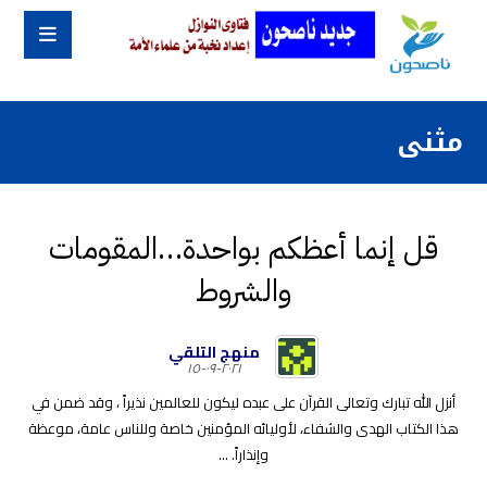
مثنى
قل إنما أعظكم بواحدة…المقومات
والشروط
منهج التلقي
٢٠٢١-٠٩-١٥
أنزل الله تبارك وتعالى القرآن على عبده ليكون للعالمين نذيراً ، وقد ضمن في
هذا الكتاب الهدى والشفاء، لأوليائه المؤمنين خاصة وللناس عامة، موعظة
وإنذاراً. ...