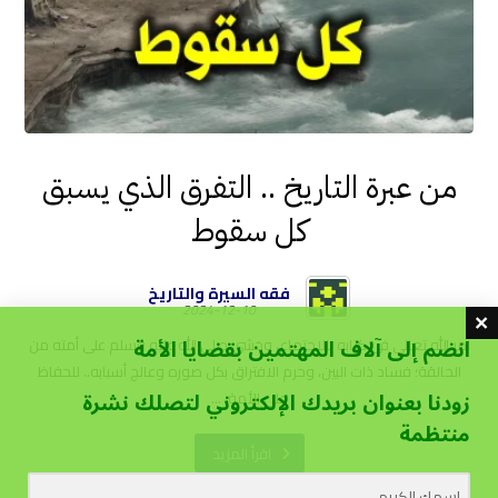
من عبرة التاريخ .. التفرق الذي يسبق
كل سقوط
فقه السيرة والتاريخ
2024-12-10
انضم إلى آلاف المهتمين بقضايا الأمة
أمر الله تعالى في كتابه بالاجتماع، وخشي صلى الله عليه وسلم على أمته من
الحالقة؛ فساد ذات البين، وحرم الافتراق بكل صوره وعالج أسبابه.. للحفاظ
زودنا بعنوان بريدك الإلكتروني لتصلك نشرة
على الأمة. ...
منتظمة
اقرأ المزيد