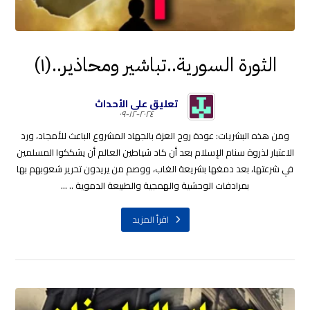
الثورة السورية..تباشير ومحاذير..(١)
تعليق على الأحداث
٢٠٢٤-١٢-٠٩
ومن هذه البشريات: عودة روح العزة بالجهاد المشروع الباعث للأمجاد، ورد
الاعتبار لذروة سنام الإسلام بعد أن كاد شياطين العالم أن يشككوا المسلمين
في شرعتها، بعد دمغها بشريعة الغاب، ووصم من يريدون تحرير شعوبهم بها
بمرادفات الوحشية والهمجية والطبيعة الدموية .. ...
اقرأ المزيد