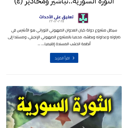
الثورة السورية..تباشير ومحاذير (٤)
تعليق على الأحداث
٢٠٢٤-١٢-٢٢
سيظل مشروع دولة كيان العدوان الصهيوني التوراتي هو الأشرس في
ضراوته وعداوته وبطشه، محميا بالمشروع الصهيوني الإنجيلي، ومستندا إلى
أنظمة الخشب المسندة إقليميا.... ...
اقرأ المزيد