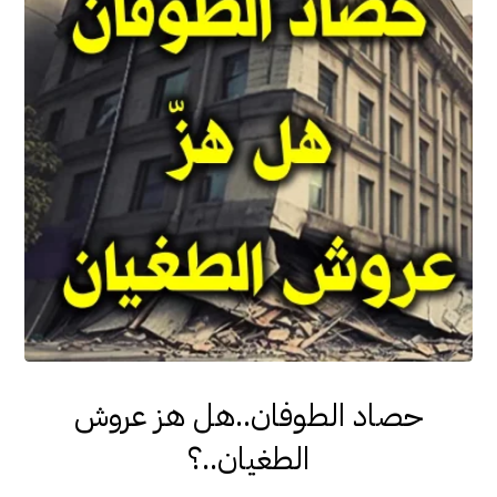
حصاد الطوفان..هل هز عروش
الطغيان..؟