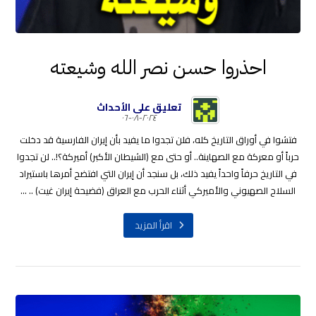
احذروا حسن نصر الله وشيعته
تعليق على الأحداث
٢٠٢٤-٠٨-٠٦
فتشوا في أوراق التاريخ كله، فلن تجدوا ما يفيد بأن إيران الفارسية قد دخلت
حرباً أو معركة مع الصهاينة.. أو حتى مع (الشيطان الأكبر) أميركة؟!.. لن تجدوا
في التاريخ حرفاً واحداً يفيد ذلك، بل سنجد أن إيران التي افتضح أمرها باستيراد
السلاح الصهيوني والأميركي أثناء الحرب مع العراق (فضيحة إيران غيت) .. ...
اقرأ المزيد