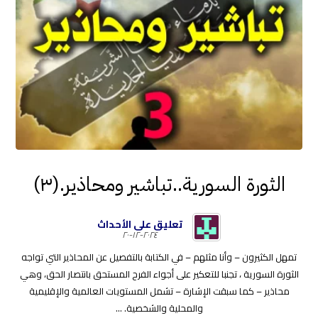
الثورة السورية..تباشير ومحاذير.(٣)
تعليق على الأحداث
٢٠٢٤-١٢-٢٠
تمهل الكثيرون – وأنا مثلهم – في الكتابة بالتفصيل عن المحاذير التي تواجه
الثورة السورية ، تجنبا للتعكير على أجواء الفرح المستحق بانتصار الحق، وهي
محاذير – كما سبقت الإشارة – تشمل المستويات العالمية والإقليمية
والمحلية والشخصية. ...