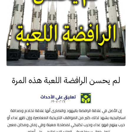
لم يحسن الرافضة اللعبة هذه المرة
تعليق على الأحداث
٢٠٢٤-٠٤-١٩
إن الأصل في علاقة الرافضة باليهود والنصارى أنها علاقة تخادم وصداقة
استراتيجيه يشهد لذلك كثير من المواقف التاريخية المعاصرة وإن ظهر عداء أو
حرب بينهم فهو عداء وحرب تكتيكي لمصلحة معينة وفي زمان ومكان معين
تزول بزوال سببها ويبقى الولاء الاستراتيجي على أصله.. ...