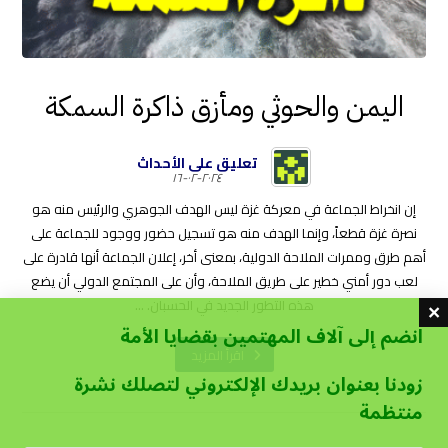
اليمن والحوثي ومأزق ذاكرة السمكة
تعليق على الأحداث
٢٠٢٤-٠٢-١٦
إن انخراط الجماعة في معركة غزة ليس الهدف الجوهري والرئيس منه هو
نصرة غزة قطعاً، وإنما الهدف منه هو تسجيل حضور ووجود للجماعة على
أهم طرق وممرات الملاحة الدولية، بمعنى أخر، إعلان الجماعة أنها قادرة على
لعب دور أمني خطير على طريق الملاحة، وأن على المجتمع الدولي أن يضع
هذه التطور الجديد في الحسبان. ...
انضم إلى آلاف المهتمين بقضايا الأمة
اقرأ المزيد
زودنا بعنوان بريدك الإلكتروني لتصلك نشرة
منتظمة