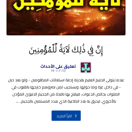
إِنَّ فِي ذَٰلِكَ لَآيَةً لِّلْمُؤْمِنِينَ
تعليق على الأحداث
٢٠٢٥-٠١-١٩
عندما يتولى الحليم العليم بقدرته إجابة استغاثات المظلومين - ولو بعد حين
- في داخل غزة وما حولها، ويستجيب لمن نصروهم خارجها بالقنوت في
الصلوات بخالص الدعوات، فيفتح بها نافذة من الجحيم الدنيوى المؤذن
بالأخروي، ليحرق به بلاد الطاغية الذي هدد المسلمين بالجحيم.. ...
اقرأ المزيد