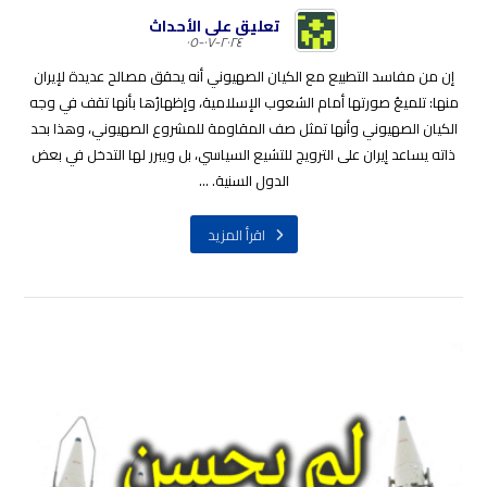
تعليق على الأحداث
٢٠٢٤-٠٧-٠٥
إن من مفاسد التطبيع مع الكيان الصهيوني أنه يحقق مصالح عديدة لإيران
منها: تلميعُ صورتها أمام الشعوب الإسلامية، وإظهارُها بأنها تقف في وجه
الكيان الصهيوني وأنها تمثل صف المقاومة للمشروع الصهيوني، وهذا بحد
ذاته يساعد إيران على الترويج للتشيع السياسي، بل ويبرر لها التدخل في بعض
الدول السنية. ...
اقرأ المزيد