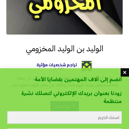
الوليد بن الوليد المخزومي
تراجم شخصيات مؤثرة
٢٠٢٣-٠٨-٠١
انضم إلى آلاف المهتمين بقضايا الأمة
اللهم أنج الوليد بن الوليد وسلمة بن هشام وعياش بن أبي ربيعة
والمستضعفين بمكة، اللهم اشدد وطأتك على مضر، اللهم اجعلها سنين
زودنا بعنوان بريدك الإلكتروني لتصلك نشرة
كسني يوسف. ...
منتظمة
اقرأ المزيد