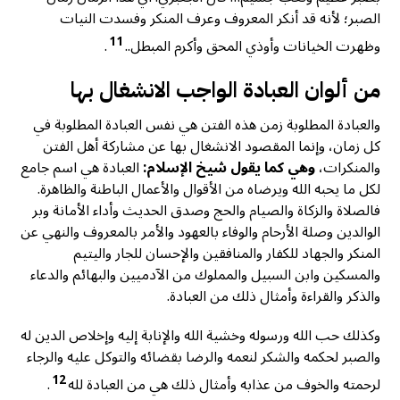
الصبر؛ لأنه قد أنكر المعروف وعرف المنكر وفسدت النيات
11
وظهرت الخيانات وأوذي المحق وأكرم المبطل..
.
من ألوان العبادة الواجب الانشغال بها
والعبادة المطلوبة زمن هذه الفتن هي نفس العبادة المطلوبة في
كل زمان، وإنما المقصود الانشغال بها عن مشاركة أهل الفتن
والمنكرات،
وهي كما يقول شيخ الإسلام:
‌العبادة ‌هي ‌اسم ‌جامع
‌لكل ‌ما ‌يحبه الله ويرضاه من الأقوال والأعمال الباطنة والظاهرة.
فالصلاة والزكاة والصيام والحج وصدق الحديث وأداء الأمانة وبر
الوالدين وصلة الأرحام والوفاء بالعهود والأمر بالمعروف والنهي عن
المنكر والجهاد للكفار والمنافقين والإحسان للجار واليتيم
والمسكين وابن السبيل والمملوك من الآدميين والبهائم والدعاء
والذكر والقراءة وأمثال ذلك من العبادة.
وكذلك حب الله ورسوله وخشية الله والإنابة إليه وإخلاص الدين له
والصبر لحكمه والشكر لنعمه والرضا بقضائه والتوكل عليه والرجاء
12
لرحمته والخوف من عذابه وأمثال ذلك هي من العبادة لله
.