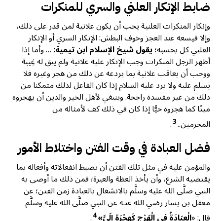
ضابط الإنكار العلني والسري للمنكرات
وإنكار المنكرات العلنية يجب أن يكون علانية لمن قدر على ذلك،
وإلا فيسعه عند العجز وخوف البطش: الإنكار السري أو الإنكار
القلبي كل بحسبه؛
يقول شيخ الإسلام ابن تيمية:
… ‌وأما ‌إذا
‌أظهر ‌الرجل المنكرات وجب الإنكار عليه علانية ولم يبق له غِيبة
ووجب أن يعاقب علانية بما يردعه عن ذلك من هجر وغيره فلا
يسلم عليه ولا يرد عليه السلام إذا كان الفاعل لذلك متمكنا من
ذلك من غير مفسدة راجحة. وينبغي لأهل الخير والدين أن يهجروه
ميتًا كما هجروه حيًّا إذا كان في ذلك كف لأمثاله من
3
المجرمين..
.
فضل العبادة في وقت الفتن واختلاط الأمور
والمؤمن عليه في مثل تلك الفتن أن يضبط انفعالاته وأفعاله بما
يقتضيه الشرع، وأن يأخذ العظة والعبرة؛ فمن ذلك ما أوصى به
النبي صلَّى الله عليه وسلَّم بالانشغال بالعبادة زمن الفتن؛ عن
معقل بن يسار رضي الله عنـه عن النبي صلَّى الله عليه وسلَّم
4
قال: «
الْعِبَادَةُ ‌فِي ‌الْهَرْجِ كَهِجْرَةٍ إِلَيَّ»
.