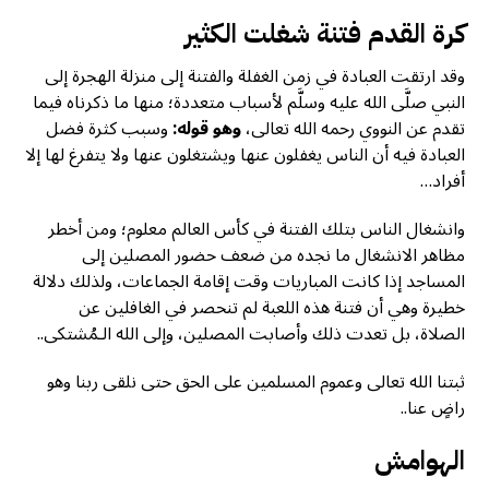
كرة القدم فتنة شغلت الكثير
وقد ارتقت العبادة في زمن الغفلة والفتنة إلى منزلة الهجرة إلى
النبي صلَّى الله عليه وسلَّم لأسباب متعددة؛ منها ما ذكرناه فيما
تقدم عن النووي رحمه الله تعالى،
وهو قوله:
وسبب كثرة فضل
العبادة فيه أن الناس يغفلون عنها ويشتغلون عنها ولا يتفرغ لها إلا
أفراد…
وانشغال الناس بتلك الفتنة في كأس العالم معلوم؛ ومن أخطر
مظاهر الانشغال ما نجده من ضعف حضور المصلين إلى
المساجد إذا كانت المباريات وقت إقامة الجماعات، ولذلك دلالة
خطيرة وهي أن فتنة هذه اللعبة لم تنحصر في الغافلين عن
الصلاة، بل تعدت ذلك وأصابت المصلين، وإلى الله الـمُشتكى..
ثبتنا الله تعالى وعموم المسلمين على الحق حتى نلقى ربنا وهو
راضٍ عنا..
الهوامش