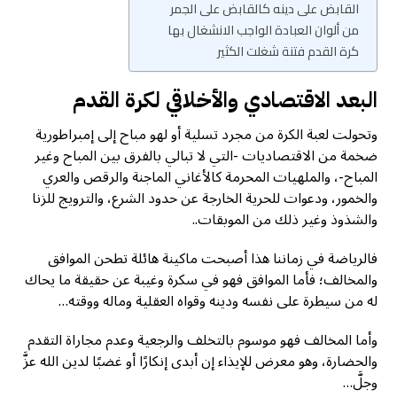
القابض على دينه كالقابض على الجمر
من ألوان العبادة الواجب الانشغال بها
كرة القدم فتنة شغلت الكثير
البعد الاقتصادي والأخلاقي لكرة القدم
وتحولت لعبة الكرة من مجرد تسلية أو لهو مباح إلى إمبراطورية
ضخمة من الاقتصاديات -التي لا تبالي بالفرق بين المباح وغير
المباح-، والملهيات المحرمة كالأغاني الماجنة والرقص والعري
والخمور، ودعوات للحرية الخارجة عن حدود الشرع، والترويج للزنا
والشذوذ وغير ذلك من الموبقات..
فالرياضة في زماننا هذا أصبحت ماكينة هائلة تطحن الموافق
والمخالف؛ فأما الموافق فهو في سكرة وغيبة عن حقيقة ما يحاك
له من سيطرة على نفسه ودينه وقواه العقلية وماله ووقته…
وأما المخالف فهو موسوم بالتخلف والرجعية وعدم مجاراة التقدم
والحضارة، وهو معرض للإيذاء إن أبدى إنكارًا أو غضبًا لدين الله عزَّ
وجلَّ…