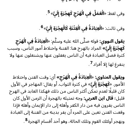
5
وفي لفظ: «
الْعَمَلُ فِي الْهَرْجِ كَهِجْرَةٍ إِلَيَّ
»
.
6
وفي ثالث: «
‌الْعِبَادَةُ ‌فِي ‌الْفِتْنَةِ كَالْهِجْرَةِ إِلَيَّ
»
.
يقول النووي:
قوله صلَّى الله عليه وسلَّم: «
الْعِبَادَةُ ‌فِي ‌الْهَرْجِ
كَهِجْرَةٍ إِلَيَّ»
المراد بالهرج هنا: الفتنة واختلاط أمور الناس، وسبب
كثرة فضل العبادة فيه أن الناس يغفلون عنها ويشتغلون عنها ولا
7
يتفرغ لها إلا أفراد
.
ويقول المناوي:
«
الْعِبَادَةُ ‌فِي ‌الْهَرْجِ»
أي: وقت الفتن واختلاط
الأمور. «
كَهِجْرَةٍ إِلَيَّ
» في كثرة الثواب. أو يقال: المهاجر في الأول
كان قليلًا لعدم تمكن أكثر الناس من ذلك فهكذا العابد في الهرج
قليل؛
قال ابن العربي:
وجه تمثيله بالهجرة أن الزمن الأول كان
الناس يفرون فيه من دار الكفر وأهله إلى دار الإيمان وأهله ‌فإذا
‌وقعت ‌الفتن ‌تعين ‌على ‌المرء ‌أن ‌يفر ‌بدينه ‌من ‌الفتنة إلى العبادة
8
ويهجر أولئك القوم وتلك الحالة، وهو أحد أقسام الهجرة
.