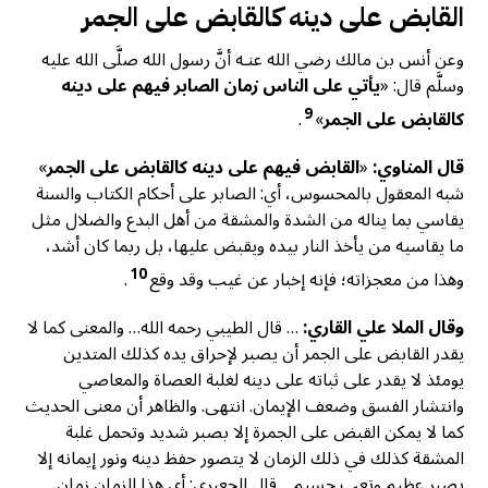
القابض على دينه كالقابض على الجمر
وعن أنس بن مالك رضي الله عنـه أنَّ رسول الله صلَّى الله عليه
وسلَّم قال: «
يأتي على الناس زمان الصابر فيهم على دينه
9
كالقابض على الجمر
»
.
قال المناوي:
«
القابض فيهم على دينه كالقابض على الجمر
»
شبه المعقول بالمحسوس، أي: الصابر على أحكام الكتاب والسنة
يقاسي بما يناله من الشدة والمشقة من أهل البدع والضلال مثل
ما يقاسيه من يأخذ النار بيده ويقبض عليها، بل ربما كان أشد،
10
وهذا من معجزاته؛ فإنه إخبار عن غيب وقد وقع
.
وقال الملا علي القاري:
… قال الطيبي رحمه الله… والمعنى كما لا
يقدر القابض على الجمر أن يصبر لإحراق يده كذلك المتدين
يومئذ لا يقدر على ثباته على دينه لغلبة العصاة والمعاصي
وانتشار الفسق وضعف الإيمان. انتهى. والظاهر أن معنى الحديث
كما لا يمكن القبض على الجمرة إلا بصبر شديد وتحمل غلبة
المشقة كذلك في ذلك الزمان لا يتصور حفظ دينه ونور إيمانه إلا
بصبر عظيم وتعب جسيم… قال الجعبري: أي هذا الزمان زمان