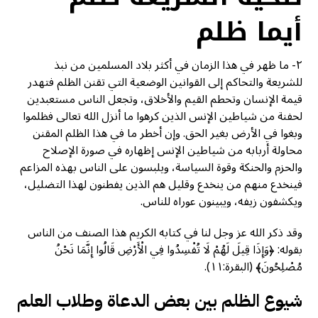
أيما ظلم
٢- ما ظهر في هذا الزمان في أكثر بلاد المسلمين من نبذ
للشريعة والتحاكم إلى القوانين الوضعية التي تقنن الظلم فتهدر
قيمة الإنسان وتحطم القيم والأخلاق، وتجعل الناس مستعبدين
لحفنة من شياطين الإنس الذين كرهوا ما أنزل الله تعالى فظلموا
وبغوا في الأرض بغير الحق. وإن أخطر ما في هذا الظلم المقنن
محاولة أربابه من شياطين الإنس إظهاره في صورة الإصلاح
والحزم والحنكة وقوة السياسة، ويلبسون على الناس بهذه المزاعم
فينخدع منهم من ينخدع وقليل هم الذين يفطنون لهذا التضليل،
ويكشفون زيفه، ويبينون عوراه للناس.
وقد ذكر الله عز وجل لنا في كتابه الكريم هذا الصنف من الناس
بقوله: ﴿وَإِذَا قِيلَ لَهُمْ لَا تُفْسِدُوا فِي الْأَرْضِ قَالُوا إِنَّمَا نَحْنُ
مُصْلِحُونَ﴾ (البقرة:١١).
شيوع الظلم بين بعض الدعاة وطلاب العلم