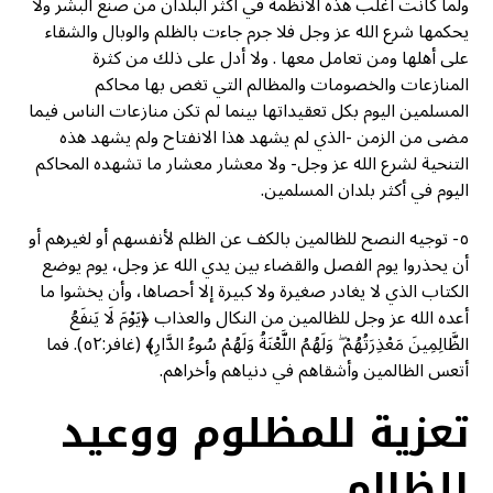
ولما كانت أغلب هذه الأنظمة في أكثر البلدان من صنع البشر ولا
يحكمها شرع الله عز وجل فلا جرم جاءت بالظلم والوبال والشقاء
على أهلها ومن تعامل معها . ولا أدل على ذلك من كثرة
المنازعات والخصومات والمظالم التي تغص بها محاكم
المسلمين اليوم بكل تعقيداتها بينما لم تكن منازعات الناس فيما
مضى من الزمن -الذي لم يشهد هذا الانفتاح ولم يشهد هذه
التنحية لشرع الله عز وجل- ولا معشار معشار ما تشهده المحاكم
اليوم في أكثر بلدان المسلمين.
٥- توجيه النصح للظالمين بالكف عن الظلم لأنفسهم أو لغيرهم أو
أن يحذروا يوم الفصل والقضاء بين يدي الله عز وجل، يوم يوضع
الكتاب الذي لا يغادر صغيرة ولا كبيرة إلا أحصاها، وأن يخشوا ما
أعده الله عز وجل للظالمين من النكال والعذاب ﴿يَوْمَ لَا يَنفَعُ
الظَّالِمِينَ مَعْذِرَتُهُمْ ۖ وَلَهُمُ اللَّعْنَةُ وَلَهُمْ سُوءُ الدَّارِ﴾ (غافر:٥٢). فما
أتعس الظالمين وأشقاهم في دنياهم وأخراهم.
تعزية للمظلوم ووعيد
للظالم