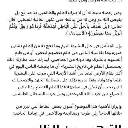
أن يرث الله الأرض ومن عليها .
ومن رحمته سبحانه أن لا يترك الظلم والظالمين بلا مدافع بل
يقيض الله عز وجل له من يدفعه حتى تكون العاقبة للمتقين قال
تعالى: ﴿بَلْ نَقْذِفُ بِالْحَقِّ عَلَى الْبَاطِلِ فَيَدْمَغُهُ فَإِذَا هُوَ زَاهِقٌ ۚ وَلَكُمُ
الْوَيْلُ مِمَّا تَصِفُونَ﴾ (الأنبياء:١٨).
وإن المتأمل في حال البشرية اليوم وما تعج به من الظلم بشتى
صوره وما يقاسيه الناس من ظلم بعضهم لبعض، أو من ظلم
أنفسهم بالشرك وما دونه من المعاصي ليدرك -عند مقارنة ذلك
بمسلسل الظلم في تاريخ البشرية- أن ما يعيشه الناس اليوم في
أكثر بقاع الأرض ليعد من أشد الأزمنة التي مرت على البشرية
ظلما وعدوانا، وهذا بدوره يؤكد على ضخامة الجهد والتضحيات
التي يجب أن تبذل في مواجهة هذا الظلم العظيم وذلك في
الصراع بين حزب الله الموحدين وبين حزب الشيطان الظالمين.
وإبرازا لأهمية هذا الموضوع أسوق بعض النقاط التي تبرز من
خلالها الحاجة إلى طرحه ومعالجته وبالأخص في زماننا الحاضر: