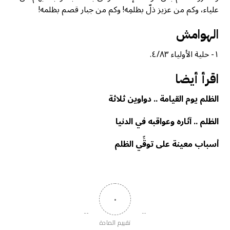
علياء، وكم من عزيز ذلّ بظلمِه! وكم من جبار قصم بظلمه!
الهوامش
١- حلية الأولياء ٤/٨٣.
اقرأ أيضا
الظلم يوم القيامة .. دواوين ثلاثة
الظلم .. آثاره وعواقبه في الدنيا
أسباب معينة على توقِّي الظلم
٠
تقييم المادة