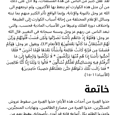
لقد غفل كثير من الناس عن هذه المسلمات، ولا أدل على ذلك
من أن مثل هذه الكوارث لم يتعظ بها الأكثرون، ولم ترجعهم الى
الله عز وجل بالتوبة والإنابة، وإنما الواقع تأثر الكثير منهم بما تبثه
وسائل الإعلام المختلفة من إحالة أسباب الكوارث إلى الطبيعة
واختلاف دورة الفلك وغيرها من الأسباب المادية فحسب، والتي
تبعد الناس عن ربهم عز وجل وسننه سبحانه في التغيير. قال الله
عز وجل: ﴿فَلَوْلَا إِذْ جَاءَهُم بَأْسُنَا تَضَرَّعُوا وَلَٰكِن قَسَتْ قُلُوبُهُمْ وَزَيَّنَ
لَهُمُ الشَّيْطَانُ مَا كَانُوا يَعْمَلُونَ﴾ (الأنعام:٤٣)، ويقول عز وجل: ﴿وَكَمْ
قَصَمْنَا مِن قَرْيَةٍ كَانَتْ ظَالِمَةً وَأَنشَأْنَا بَعْدَهَا قَوْمًا آخَرِينَ * فَلَمَّا
أَحَسُّوا بَأْسَنَا إِذَا هُم مِّنْهَا يَرْكُضُونَ * لَا تَرْكُضُوا وَارْجِعُوا إِلَىٰ مَا
أُتْرِفْتُمْ فِيهِ وَمَسَاكِنِكُمْ لَعَلَّكُمْ تُسْأَلُونَ * قَالُوا يَا وَيْلَنَا إِنَّا كُنَّا ظَالِمِينَ
* فَمَا زَالَت تِّلْكَ دَعْوَاهُمْ حَتَّىٰ جَعَلْنَاهُمْ حَصِيدًا خَامِدِينَ﴾
(الأنبياء:١١-١٥).
خاتمة
خذوا العِبرة من أحداث هذه الأيام؛ خذوا العِبرة من سقوط عروش
المتكبِّرين، خذوا العِبرة من مصارع الظالمين، ونهايات المتجبِّرين،
واحذروا الظلم بكل أنواعه فإنه قد أودى بأصحابه، وهبط بهم من