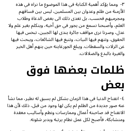
٣- ومما يؤكد أهمية الكتابة في هذا الموضوع ما نراه في هذه
الأزمنة من ظلم وعدوان بين المسلمين، ليس بين فساقهم
ومجرميهم فحسب، بل تعدى ذلك الى بعض الدعاة وطلاب
العلم، وأصبحنا نسمع من يجور في حق أخيه، ويتكلم بغير علم ولا
عدل، وصرنا نرى مواقف جائرة يندى لها الجبين، تبخس فيها
الحقوق، وتتهم فيها النيات، وتتبع فيها الشائعات، ويبحث فيها
عن الزلات والسقطات. ويبلغ الجورغايته حين يتهم أهل الخير
والغيرة بالبدع والضلالات.
ظلمات بعضها فوق
بعض
٤- انفتاح الدنيا في هذا الزمان بشكل لم يسبق له نظير، مما نشأ
عنه صور جديدة من الظلم لم يكن لها وجود من قبل، ذلك لأن هذا
الانفتاح قد صاحبته أعمال وممارسات ونظم وأساليب معقدة
ومتشابكة، فأصبح لكل عمل نظام يرتبه ويدبر شئونه.