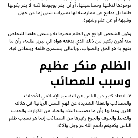
بوجودها لدقتها وحساسيتها، أو أن يقر بوجودها لكنه لا يقر بكونها
ظلما بل يدافع عن ممارسته لها بمبررات شتى إما عن جهل
وشبهة أو عن علم وشهوة.
وكون الشخص الواقع في الظلم معترفا به ويسعى جاهدا للتخلص
منه أهون بكثير من ذلك الذي يدفعه هواه الي تبرير ظلمه، وأن ما
يقوم به هو الحق والصواب، وبالتالي يستمرئ ظلمه ويتمادى فيه.
الظلم منكر عظيم
وسبب للمصائب
٧- ابتعاد كثير من الناس عن التفسير الإسلامي للأحداث
والمصائب والغفلة الشديدة عن فهم السنن الربانية في هلاك
القرى وعذابها وأن ما يصيب البلاد والعباد من الكوارث والجدب
والقحط والخوف والجوع وغيرها من المصائب إنما هو بسبب ظلم
الناس وكفرهم بأنعم الله عز وجل وآلائه.