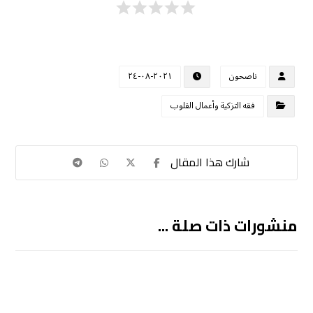
ناصحون
٢٠٢١-٠٨-٢٤
فقه التزكية وأعمال القلوب
منشورات ذات صلة ...