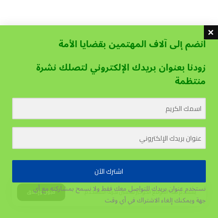
انضم إلى آلاف المهتمين بقضايا الأمة
زودنا بعنوان بريدك الإلكتروني لتصلك نشرة
منتظمة
اشترك الآن
نستخدم عنوان بريدك للتواصل معك فقط ولا نسمح بمشاركته مع أي
يستخدم هذا الموقع الكوكيز لتحسين تجربة المستخدم.
قبول وإغلاق
جهة
ويمكنك إلغاء الاشتراك في أي وقت