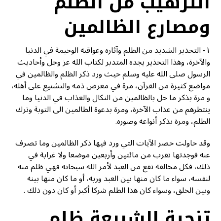
الترهيب من الظلم
ومصارع الظالمين
١- التحذير الشديد من الظلم وآثاره وعواقبه الوخيمة في الدنيا
والآخرة، وهذا التحذير يجده المتدبر لكتاب الله عز وجل وأحاديث
الرسول صلى الله عليه وسلم حيث ورد ذكر الظلم والظالمين في
مواضع كثيرة من القرآن، مرة في معرض ذمه والتشنيع على أهله،
و مرة بذكر ما حل بالظالمين من النكال والعذاب في الدنيا وما
ينتظرهم من عذاب الآخرة، ومرة بدعوة الظالمين الى التوبة وترك
الظلم، ومرة بذكر أنواعه وصوره.
وقد حاولت حصر الآيات التي ورد فيها ذكر الظالمين وما تصرف
عنه فوجدتها تقرب من مائتين وأربعين موضعا ولا غرابة في
ذلك، فكل مخالفة تقع من العبد لأمر الله سبحانه فهي ظلم منه
لنفسه، سواء ما كان منها بين العبد وربه، أو ما كان منها بينه
وبين الخلق، وسواء كان هذا الظلم شركا أكبر أو كان دون ذلك .
تنحية الشريعة ظلم