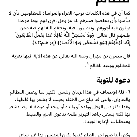
كما أن في هذه الكلمات توجيه العزاء والمواساة للمظلومين بأن لا
ييأسوا وأن يخلصوا صبرهم لله عز وجل، فإن لهم يوما موعدا
يوفون فيه أجورهم، وينصرون فيه، وينتقم الله لهم فيه ممن
ظلمهم قال تعالى: ﴿وَلَا تَحْسَبَنَّ اللَّهَ غَافِلًا عَمَّا يَعْمَلُ الظَّالِمُونَ ۚ
إِنَّمَا يُؤَخِّرُهُمْ لِيَوْمٍ تَشْخَصُ فِيهِ الْأَبْصَارُ﴾ (إبراهيم:٤٢).
قال ميمون بن مهران رحمه الله تعالى عن هذه الآية: فيها تعزية
١
للمظلوم ووعيد للظالم
.
دعوة للتوبة
٦- قلة الإنصاف في هذا الزمان وتلبس الكثير منا ببعض المظالم
والعدوان، والتي قد تبلغ من الخفاء بحيث لا يشعر بها فاعلها،
وهذا يكثر بين الرجل وولده أو والده أو زوجه أو موظفيه. وقد يشعر
بها لكنه يسعى جاهدا لتبرير ظلمه بدعوى الحزم والضبط
ومتطلبات الإداره الجيدة.
وكم رأينا صورا من الظلم كثيرة يكون المتلبس بها غير شاعر