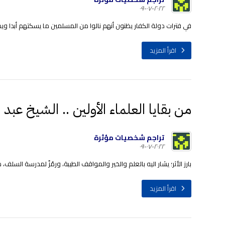
٢٠٢٢-٠٧-٠٩
في فترات دولة الكفار يظنون أنهم نالوا من المسلمين ما يسكتهم أبدا ويط
اقرأ المزيد
من بقايا العلماء الأولين .. الشيخ عبد ا
تراجم شخصيات مؤثرة
٢٠٢٢-٠٧-٠٩
بارز الأثر؛ يشار اليه بالعلم والخير والمواقف الطيبة، ورمْزٌ لمدرسة السلف، م
اقرأ المزيد