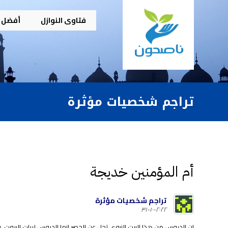
فتاوى النوازل
أفضل م
تراجم شخصيات مؤثرة
أم المؤمنين خديجة
تراجم شخصيات مؤثرة
٢٠٢٢-١٠-٣١
إن الدروس من هذا البيت النبوي تجل عن الحصر إنها الدروس لربات البيوت،