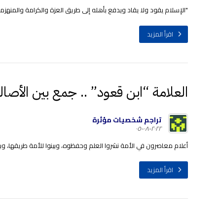
"الإسلام يقود ولا يقاد ويدفع بأهله إلى طريق العزة والكرامة والمنهزمون ي
اقرأ المزيد
العلامة “ابن قعود” .. جمع بين الأصال
تراجم شخصيات مؤثرة
٢٠٢٢-٠٨-٠٥
أعلام معاصرون في الأمة نشروا العلم وحفظوه، وبينوا للأمة طريقها، وبذل
اقرأ المزيد