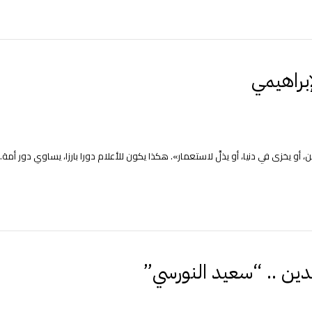
إبراهيمي
 أو يخزى في دنيا، أو يذلَّ لاستعمار». هكذا يكون للأعلام دورا بارزا، يساوي دور أمة.
لتدين .. “سعيد النورسي”