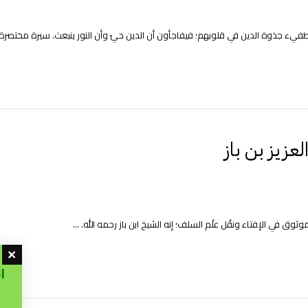
فيء جذوة الدين في قلوبهم؛ فيفاجأون أن الدين حيّ وأن النور ينبعث. سيرة مختصرة ل
لعزيز بن باز
وثوق في الإفتاء ونقْل علْم السلف؛ إنه الشيخ ابن باز رحمه الله. ...
ا