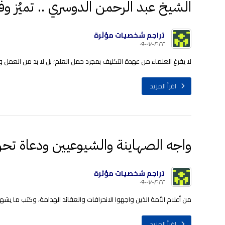
الشيخ عبد الرحمن الدوسري .. تميُز وف
تراجم شخصيات مؤثرة
٢٠٢٢-٠٧-٠٩
لا يفرغ العلماء من عهدة التكليف بمجرد حمل العلم؛ بل لا بد من العمل وال
اقرأ المزيد
واجه الصهاينة والشيوعيين ودعاة تحر
تراجم شخصيات مؤثرة
٢٠٢٢-٠٧-٠٩
من أعلام الأمة الذين واجهوا الانحرافات والعقائد الهدامة، وكتب ما يش
اقرأ المزيد