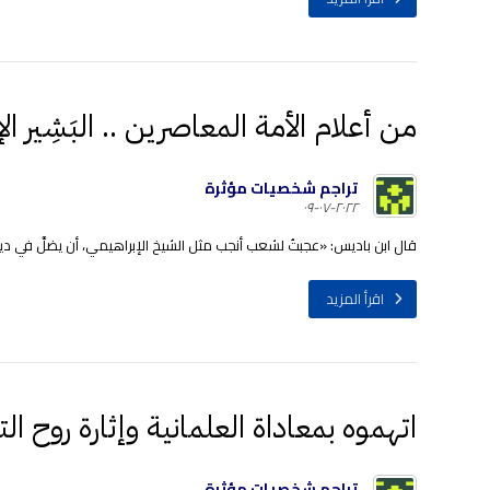
من أعلام الأمة المعاصرين .. البَشِير ال
تراجم شخصيات مؤثرة
٢٠٢٢-٠٧-٠٩
قال ابن باديس: «عجبتُ لشعب أنجب مثل الشيخ الإبراهيمي، أن يضلَّ في دين،
اقرأ المزيد
اتهموه بمعاداة العلمانية وإثارة روح ا
تراجم شخصيات مؤثرة