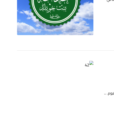
وم. ...