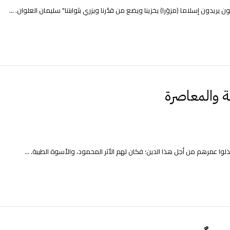
ريدون إسلاما (مزوَرا) يخزينا ويضع من قدْرنا ويزري بثوابتنا" سليمان العلوان. ...
ة والمعاصرة
وا عمرهم من أجل هذا الدين؛ فكان لهم الأثر المحمود، والأسوة الطيبة. ...