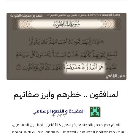
المنافقون .. خطرهم وأبرز صفاتهم
العقيدة و التصور الإسلامي
٢٠٢٢-٠٧-٠٩
للنفاق خطر مدمر بالمجتمع؛ إذ يسعى كالأفاعي ـ آمنا ـ بين المسلمين،
يعرض مجتمعاتهم للخطر ويدل العدو على ضعفهم، ويهيء له هزيمتهم. ...