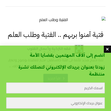
فتية آمنوا بربهم .. الفتية وطلب العلم
فقه التزكية وأعمال القلوب
٢٠٢٢-٠٧-٠٩
انضم إلى آلاف المهتمين بقضايا الأمة
ثمة احتياج شديد للأمة الى فتية كالسابقين؛ انحياز للعقيدة بوضوح واعتزاز،
زودنا بعنوان بريدك الإلكتروني لتصلك نشرة
واستعلاء وترفع على مغريات الأرض وأعرافها. والعلم طريق الى ذلك. ...
منتظمة
اقرأ المزيد