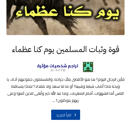
قوة وثبات المسلمين يوم كنا عظماء
تراجم شخصيات مؤثرة
٢٠٢٥-٠٦-١١
فأين الرجال اليوم؟ ها هو الأقصى يلفّ جراحه، والمسلمون جموعهم آحاد، يا
ويحنا ماذا أصاب شبابنا وشيبنا؟ أو ما لنا سعد ولا مقداد؟ لماذا يتساقط
الناس أما الشهوات، أمام المغريات، وما عند الله خير وأبقى للذين آمنوا وعلى
ربهم يتوكلون؟ ...
اقرأ المزيد