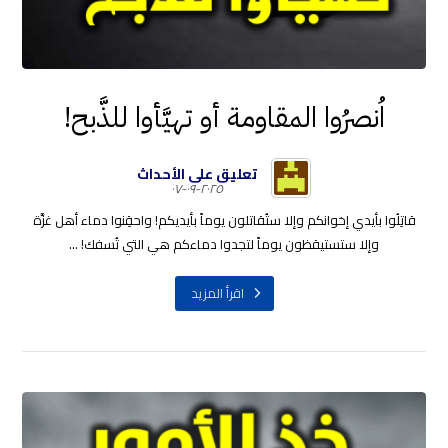
اُنصرُوا المقاومة أو تهيَّأوا للذَّبح!
تعليق على الأحداث
٢٠٢٥-٠٩-٠٧
قاتِلُوا بأيدي إخوانكم وإلا ستُقاتلون يوماً بأيديكم! واحقِنوا دماء أهل غزَّة
وإلا ستستيقظون يوماً لتجدوا دماءكم هي التي تُسفك! ...
اقرأ المزيد