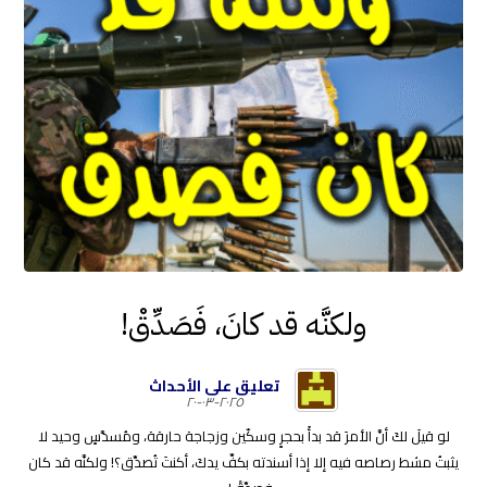
ولكنَّه قد كانَ، فَصَدِّقْ!
تعليق على الأحداث
٢٠٢٥-٠٣-٢٠
لو قيلَ لكَ أنَّ الأمرَ قد بدأَ بحجرٍ وسكّين وزجاجة حارقة، ومُسدَّسٍ وحيد لا
يثبتُ مشط رصاصه فيه إلا إذا أسندته بكفِّ يدكَ، أكنتَ تُصدِّق؟! ولكنَّه قد كان