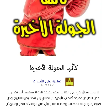
كأنَّها الجولة الأخيرة!
تعليق على الأحداث
٢٠٢٥-٠٩-١٦
لا يوجد محتلٌ بقيَ على احتلاله، هذه حقيقة ثابتة لا يستطيع أحد تكذيبها،
بغض النظر عن عقيدة أصحاب الأرض! كل احتلالٍ زال هكذا يخبرنا التاريخ، وكل
الغزاة رحلوا نهاية المطاف، وهذا الاحتلال زائل طال الوقت أم قَصُرَ، وعسى أن