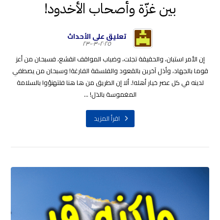
بين غزّة وأصحاب الأخدود!
تعليق على الأحداث
٢٠٢٥-٠٣-٢٣
إن الأمر استبان، والحقيقة تجلت، وضباب المواقف انقشع، فسبحان من أعز
قوما بالجهاد، وأذل آخرين بالقعود والفلسفة الفارغة! وسبحان من يصطفي
لدينه في كل عصر خيار أهله!. ألا إن الطريق من ها هنا فلتهنؤوا بالسلامة
المغموسة بالذل! ...
اقرأ المزيد