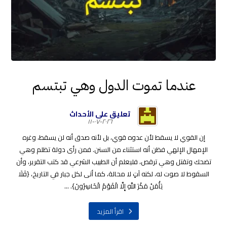
عندما تموت الدول وهي تبتسم
تعليق على الأحداث
٢٠٢٦-٠٧-١١
إن القوي لا يسقط لأن عدوه قوي، بل لأنه صدق أنه لن يسقط، وغره
الإمهال الإلهي فظن أنه استثناء من السنن. فمن رأى دولة تظلم وهي
تضحك وتقتل وهي ترقص، فليعلم أن الطبيب الشرعي قد كتب التقرير، وأن
السقوط لا صوت له، لكنه آتٍ لا محالة، كما أتى لكل جبار في التاريخ، {فَلَا
يَأْمَنُ مَكْرَ اللَّهِ إِلَّا الْقَوْمُ الْخَاسِرُونَ}. ...
اقرأ المزيد