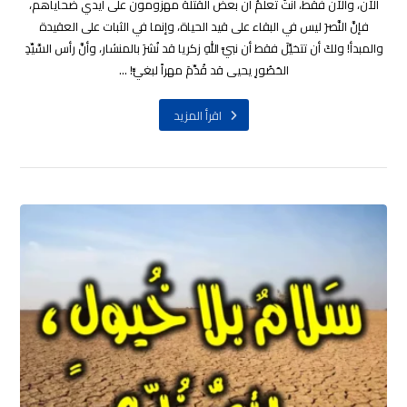
الآن، والآن فقط، أنتَ تعلمُ أن بعض القتلة مهزومون على أيدي ضحاياهم،
فإنَّ النَّصرَ ليس في البقاء على قيد الحياة، وإنما في الثبات على العقيدة
والمبدأ! ولكَ أن تتخيَّلَ فقط أن نبيَّ اللهِ زكريا قد نُشرَ بالمنشار، وأنَّ رأس السَّيِّدِ
الحَصُورِ يحيى قد قُدِّمَ مهراً لبغيٍّ! ...
اقرأ المزيد