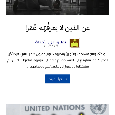
عن الذين لا يعرفُهُم عُمَر!
تعليق على الأحداث
٢٠٢٥-٠٣-٢٠
للهِ غزَّة، وللهِ قسَّامُها، واللهِ إنَّ بعضهم كانوا يحفرون طوال الليلِ، فإذا أذَّنَ
الفجر، خرجوا بغبارهم إلى المساجد، ثم عادوا إلى بيوتهم، فناموا ساعتين، ثم
استيقظوا وذهبوا إلى جامعاتهم ووظائفهم! ...
اقرأ المزيد