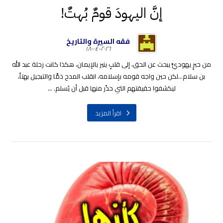
إنَّ اليهودَ قومٌ بُهتٌ!
فقه السيرة والتاريخ
٢٠٢٦-٠٤-١٨
من حبرٍ يهوديٍّ يبحث عن الحق، إلى قلبٍ ينير بالإيمان، هكذا كانت رحلة عبد الله
بن سلام...لكن حين واجه قومه بإسلامه، انقلب المدح ذمًّا والتبجيل بهتاً،
ليكشفوا حقيقتهم التي حذّر منها قبل أن يُسلم. ...
اقرأ المزيد