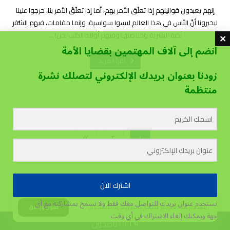
إنهم يعبدون قوانينهم إذا تعلّق الأمر بهم، أما إذا تعلّقَ الأمر بنا، خرجوا علينا
ليخبرونا أنَّ النّاس في هذا العالم ليسوا سواسية، وإنما مقامات، فيهم الشُّقر
نُخبة البشرية وخلاصتها وفيهم أولاد الكلب نحن! ...
انضم إلى آلاف المهتمين بقضايا الأمة
اقرأ المزيد
زودنا بعنوان بريدك الإلكتروني لتصلك نشرة
منتظمة
٢
١
اشترك الآن
نستخدم عنوان بريدك للتواصل معك فقط ولا نسمح بمشاركته مع أي
يستخدم هذا الموقع الكوكيز لتحسين تجربة المستخدم.
قبول وإغلاق
جهة
ويمكنك إلغاء الاشتراك في أي وقت
© ٢٠٢٦ ناصحون