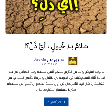
سَلامٌ بلا خُيولٍ ، أيُّ ذُلِّ؟!
تعليق على الأحداث
٢٠٢٥-٠٣-٢٥
لا يوجد نموذج واحد في التاريخ لشعبٍ ألقى سلاحه ونجا! العكس من هذا
تماماً، أثناء المفاوضات في الدوحة بين طالبان وأمريكا لتأمين انسحابها من
أفغانستان، قال لهم الأمريكان في أول جلسة: عليكم أن تتخلوا عن سلاحكم
كشرطِ لاستمرار المفاوضات! ...
اقرأ المزيد