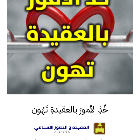
خُذِ الأمورَ بالعقيدةِ تَهُون
العقيدة و التصور الإسلامي
٢٠٢٥-٠٥-٠٨