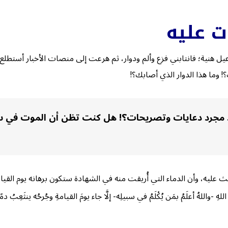
 عليه
عيل هنية؛ فانتابني فزع وألم ودوار، ثم هرعت إلى منصات الأخبار أستطل
! وما هذا الدوار الذي أصابك؟!
مجرد دعايات وتصريحات؟! هل كنت تظن أن الموت في سب
ليه، وأن الدماء التي أُريقت منه في الشهادة ستكون برهانه يوم القي
واللهُ أعلَمُ بمَن يُكْلَمُ في سبيلِه- إلَّا جاء يومَ القيامةِ وجُرحُه ينثَعِبُ دمًا 