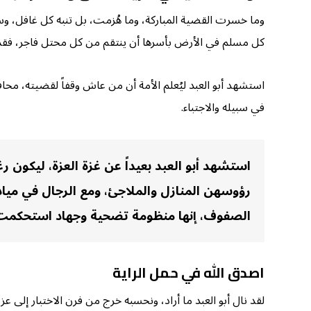
وما خسرت القضية المباركة، وما هُزمت، بل تنبه كل غافل، 
كل مسلم في الأرض بأسرها أن ينتقم من كل محتل فاجر، فقد ا
استشهد أبو العبد ليُعلم الأمة أن من عاش وقفاً لقضيته، محاف
في سبيله والاجتباء.
استشهد أبو العبد بعيداً عن غزة العزة، ليكون ر
رؤوسهن المنازل والملاجئ، ومع الرجال في مي
الصفوف، إنها منظومة تضحية وجهاد استحكمت في
اصدق الله في حمل الراية
لقد نال أبو العبد ما أراد، ونحسبه خرج من فرن الاختبار إلى ع