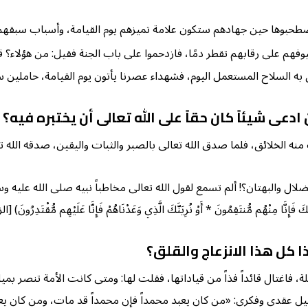
 اصطحبوها حين جهادهم ستكون علامة تميزهم يوم القيامة، وأسباب سبقهم 
هم على رقابهم تقطر دمًا، فازدحموا على باب الجنة فقيل: من هؤلاء؟ قي
به السلاح المستعمل اليوم، فشهداء عصرنا يأتون يوم القيامة، حاملين 
عى شيئاً كان حقاً على الله تعالى أن يختبره فيه؟
نه الخلائق، فلما صدق الله تعالى بالصبر والثبات واليقين، صدقه الله تع
؟! ألم تسمع لقول الله تعالى مخاطباً نبيه صلى الله عليه وسلم: (فَاصْبِرْ إِنَّ وَعْ
 كل هذا الانزعاج والقلق؟
 فاغتال قائداً فذاً من قياداتها، فقلت لها: ومتى كانت الأمة تنصر بميل
ل عقدي وفكري: «من كان يعبد محمداً فإن محمداً قد مات، ومن كان يعبد 