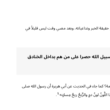
ع حقيقة الخبر وتداعياته، وبعد مضي وقت ليس قليلاً في
يل الله حصرا على من هم بداخل الخنادق
امة؟ كما جاء في الحديث عن أبي هريرة أن رسول الله صلى
١
اللَّونُ لونُ دمٍ والرِّيحُ ريحُ مِسكٍ»
.