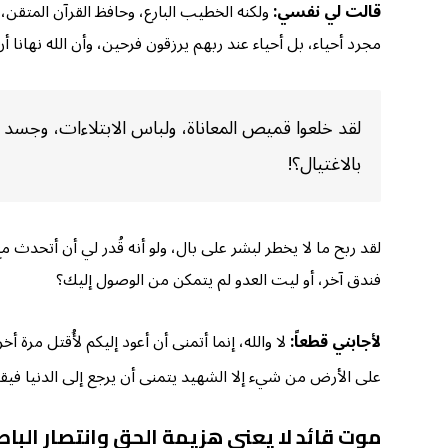
قالت لي نفسي:
ولكنه الخطيب البارع، وحافظ القرآن المتقن، 
مجرد أحياء، بل أحياء عند ربهم يرزقون فرحين، وأن الله نهانا أن نُطلق عليهم 
لقد خلعوا قميص المعاناة، ولباس الابتلاءات، وجسد ا
بالاغتيال؟!
لقد ربح ما لا يخطر لبشر على بال، ولو أنه قُدر لي أن أتحدث م
فندق آخر، أو ليت العدو لم يتمكن من الوصول إليك؟
لأجابني قطعاً:
لا والله، إنما أتمنى أن أعود إليكم لأُقتل مرة
على الأرض من شيء إلا الشهيد يتمنى أن يرجع إلى الدنيا في
موت قائد لا يعني هزيمة الحق وانتصار البا