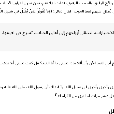
والأخ الرقيق والحبيب الرفيق، فقلت لها: نعم، نحن نحزن لفراق الأحباب،
لفظ الموت، فقال تعالى: (وَلاَ تَقُولُواْ لِمَنْ يُقْتَلُ فِي سَبيلِ اللّهِ أَمْوَاتٌ بَ
لاختبارات، لتنتقل أرواحهم إلى أعالي الجنات، تسرح في نعيمها، م
ع أبي العبد الآن وأسأله: ماذا تتمنى يا أبا العبد؟ هل كنت تتمنى ألا تذ
 أخرى وأخرى وأخرى في سبيل الله، وآية ذلك أن رسول الله صلى الله عليه و
٣
قتل عشر مرات لما يرى من الكرامة»
.
طل