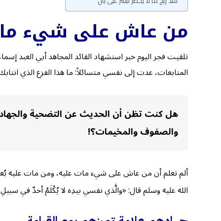
لقد ربح ما لا يخطر لبشر على بال
من عاش على شيء مات
تلقيت فجر اليوم خبر استشهاد القائد المجاهد أبي العبد إسما
المتابعات، عدت إلى نفسي متسائلاً: ما هذا الفزع الذي انتابك؟
هل كنت تظن أن الحديث عن التضحية والجهاد 
والصفوف والمخيمات؟!
ألم تعلم أن من عاش على شيء مات عليه، ومن مات عليه بُعث ع
الله عليه وسلم قال: «والَّذي نفسي بيدِه لا يُكْلَمُ أحدٌ في سبيلِ اللهِ -