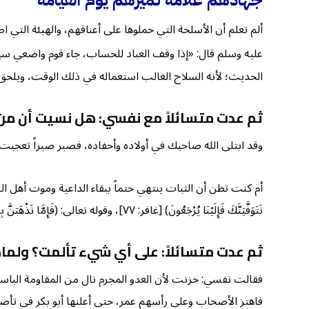
جهادهم علامة تميزهم يوم القيامة
ألم تعلم أن الأسلحة التي حملوها على أعناقهم، والهيئة التي
عليه وسلم قال: «إذا وقف العباد للحساب، جاء قوم واضعي سيوف
الحديث؛ لأنه السلاح الغالب استعماله في ذلك الوقت، ويلحق 
ثم عدت متسائلاً مع نفسي: هل نسيت أن من اد
وقد ابتلى الله صاحبك في أولاده وأحفاده، فصبر صبراً تعجبت م
أم كنت تظن أن الثبات ينتهي حتماً ببقاء الداعية وموت أهل الضلال والبهتان
نَتَوَفَّيَنَّكَ فَإِلَيْنَا يُرْجَعُونَ) [غافر: ٧٧]، وقوله تعالى: (فَإِمَّا نَذْهَبَنَّ بِكَ فَإِنَّا مِنْهُم مُّنتَقِمُونَ * أَوْ نُرِيَنَّكَ الَّذِي وَعَدْنَاهُمْ فَإِنَّا عَلَيْهِم مُّقْتَدِرُونَ) [الزخرف٤٠-٤١].
ثم عدت متسائلاً: على أي شيء تألمت؟ ولماذا
فقالت نفسي: حزنت لأن العدو المجرم نال من المقاومة الباسلة،
فاهتز الأصحاب وعلى رأسهم عمر، حتى أعلنها أبو بكر في تأصي