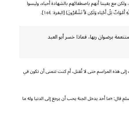
 ولكن مع يقيننا أنهم باصطفائهم بالشهادة أحياء، وليسوا
لْ أَحْيَاء وَلَكِن لاَّ تَشْعُرُونَ) [البقرة: ١٥٤].
تنعمة برضوان ربها، فماذا خسر أبو العبد
هب إلى هذه المراسم حتى لا تُقتل، أم كنت تتمنى أن تكون في
سلم قال: «ما أحد يدخل الجنة يحب أن يرجع إلى الدنيا وله ما