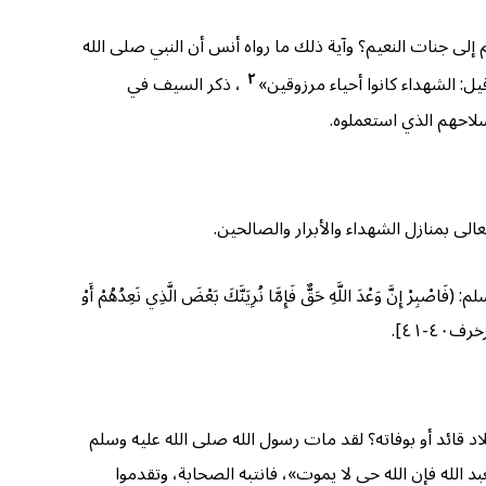
إلى جنات النعيم؟ وآية ذلك ما رواه أنس أن النبي صلى الله
٢
ل: الشهداء كانوا أحياء مرزوقين»
، ذكر السيف في
سلاحهم الذي استعملوه.
الى بمنازل الشهداء والأبرار والصالحين.
دَ اللَّهِ حَقٌّ فَإِمَّا نُرِيَنَّكَ بَعْضَ الَّذِي نَعِدُهُمْ أَوْ
اد قائد أو بوفاته؟ لقد مات رسول الله صلى الله عليه وسلم
الله فإن الله حي لا يموت»، فانتبه الصحابة، وتقدموا