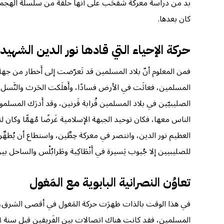
بد من دراسة معركة شَقْحَب على أنها حلقة من سلسلة الهجمات ال
كان بعدها.
حركة الإحياء التي قادها نور الدين الشهي
فمن المعلوم أنّ بلاد المسلمين قد تَعرّضت إلى أَخطار من جهة أ
المسلمين، فعاثَت في الأرض فسادًا، وأَهلَكت الحَرث والنَّسل، وانت
الصليبيّين في بلاد المسلمين قُرابة قَرنين، وقد أَدرَك المسلمو
الناس معها، فكان توحيد الجبهة الإسلامية غَرضًا مُهمًّا وكان 
العظيم نور الدين، وانتصر في معركة حِطِّين، واستطاع أن يُطهِّ
للصليبيين إلا جُيوب يَسيرة في أَنْطَاكِية وطَرابُلْس والساحل بين 
تعاوُن النصرانية البابوية مع المَغول
في هذا الوقت بالذات ظهرَت حركة المَغول في أقصى الشرق، بزعا