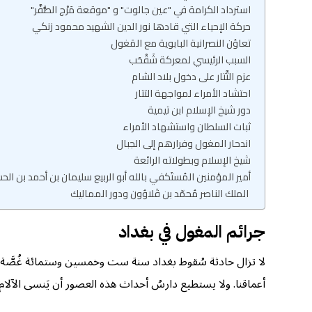
استرداد الكرامة في "عين جالوت" و "موقعة مَرْج الصُّفَّر"
حركة الإحياء التي قادها نور الدين الشهيد محمود زنكي
تعاوُن النصرانية البابوية مع المَغول
السبب الرئيسي لمعركة شَقْحَب
عزم التَّتار على دخول بلاد الشام
احتشاد الأمراء لمواجهة التتار
دور شيخ الإسلام ابن تيمية
ثبات السلطان واستشهاد الأمراء
اندحار المغول وفرارهم إلى الجبال
شيخ الإسلام وبطولاته الرائعة
أمير المؤمنين المُستَكفي بالله أبو الربيع سليمان بن أحمد بن ال
الملك الناصر مُحمّد بن قَلاوُون ودور المماليك
جرائم المغول في بغداد
لا تزال حادثة سُقوط بغداد سنة ست وخمسين وستمائة غُصَّة في ص
أعماقنا. ولا يستطيع دارسُ أحداث هذه العصور أن يَنسى الآلام و