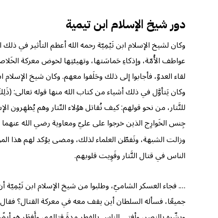
دور شيخ الإسلام ابن تيمية
وكان لشيخ الإسلام ابن تَيْمِيّة رحمه الله أعظم التأثير في ذل
عواطف الأُمّة، وإذكاءِ حَماسَتها، وتهيئتِها لخوض معركة الخَلاص
لقاء العدوّ، فأجابوا إلى ذلك وحَلَفوا معهم. وكان شيخ الإسلام ابن ت
للتَّتار، من نحو قولهم: كيف نُقاتل هؤلاء التّتار وهم يُظهِرون ا
جِنس الخَوارِج الذين خرجوا على عليّ ومعاوية رضي الله عنهما و
وزالت الشبهة، وتَفطّن العلماء لذلك، ومضى يؤكد لهم هذا الم
الناس في قتال التَّتار وقَوِيت قلوبهم.
…. فجاء العسكر الشاميّ، وطلبوا من شيخ الإسلام ابن تَيْمِيّة 
جميعًا، فسأله السلطان أين يقف معه في معركة القتال؟ فقال له 
وبشّره بالنصر، وأفتى الناس بالفِطر مدةَ قِتالهم، وأَفطَر هو أي