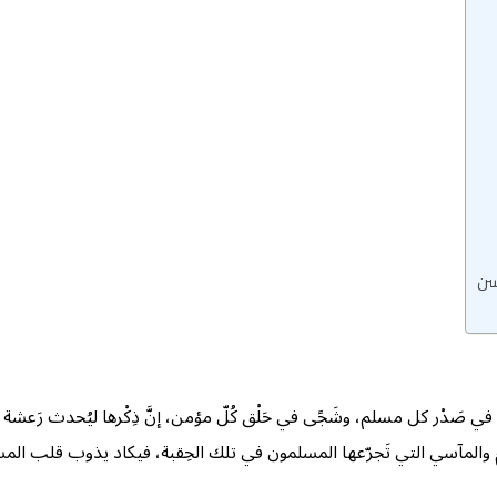
حسن
َدْر كل مسلم، وشَجًى في حَلْق كُلّ مؤمن، إنَّ ذِكْرها ليُحدث رَعشة في
المآسي التي تَجرّعها المسلمون في تلك الحِقبة، فيكاد يذوب قلب المسلم أس