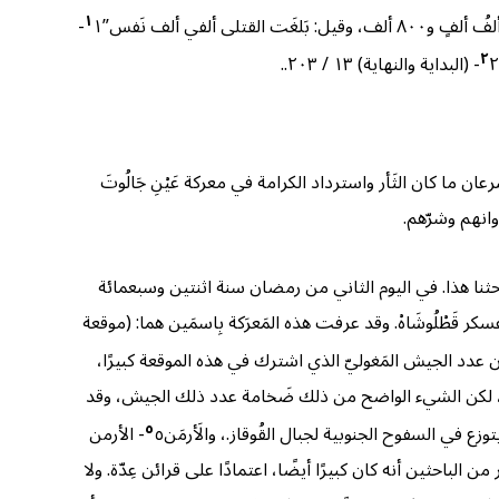
١
١-
٢
٢- (البداية والنهاية) ١٣ / ٢٠٣.
.
ما كان الثَأر واسترداد الكرامة في معركة عَيْنِ جَالُوتَ
حثنا هذا. في اليوم الثاني من رمضان سنة اثنتين وسبعمائة
ر السلطان الناصر، وعسكر قَطْلُوشَاهْ. وقد عرفت هذه المَعرَكة بِاسمَين هما: (موقعة
ن عدد الجيش المَغوليّ الذي اشترك في هذه الموقعة كبيرًا،
يق، لكن الشيء الواضح من ذلك ضَخامة عدد ذلك الجيش، وقد
٥
، والَأرمَن
٥- الأرمن
من الباحثين أنه كان كبيرًا أيضًا، اعتمادًا على قرائن عِدّة. ولا