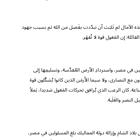
 هذه الآمال لم تَلبَث أن تبدّدت بفَضل من الله ثم بسبب جهود
ين في مصر، واستردادِ الأرض المُقدَّسة، وتسليمِها إلى
ن مع النصارى، ولا سيما الأَرمَن الذين كانوا يُشكّلون قوة
َّناعة. كان الرعب الذي يُرافق تحركات المَغول شديدا، يَملأ
النصر والغَلَبة.
خول بلاد الشام وإزالة دولة المماليك بلغ المسئولين في مصر،