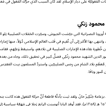
مَغوليّة على ديار الإسلام. لقد كان السبب الذي حرّك المَغول في مَعارِك
د محمود زنكي
وروبا النصرانية التي جيّشت الجيوش، وسيّرت الحَمَلات الصليبية تِلو الح
هى بها الأمْر إلى أن تُقيم في قَلب العالم الإسلامي دُوَلاً، منها إمارات ال
ن خُطورة بقاء هذه الإمارات الصليبية في بلادهم، واستيقظ وَعيُهم، فقامت 
لنور الدين الشهيد محمود زِنْكِي فضلٌ كبير في تحقيق ذلك، وجاء من بعده 
ر مُعظَم بلاد الشام من رِجس الصليبيّين. واستردّ المسلمون بيت المَقدِس،
صُور ويافَا.
مة جَنْكِيزْ خانْ. ولقد ثبت بأدلّة قاطعة أنَّ حركة المَغول هذه كانت 