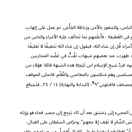
الناس، والشعور بالأمن ورَباطَة الجَأْش. ثم عمل على إلهاب
في القَطيفة ، فأَعلَمهم بما تَحالَف عليه الأمراء والناس من
اء: قُل إن شاء الله، فيقول: إن شاء الله تَحقيقًا لا تَعليقًا.
 ذلك أشياء من كتاب الله منها قوله تعالى: (ذَلِكَ وَمَنْ عَاقَبَ بِمِثْلِ مَا عُوقِبَ بِهِ ثُمَّ بُغِيَ عَلَيْهِ لَيَنْصُرَنَّهُ اللَّهُ) [الحج:٦٠] وقد ظهرت عند بعضهم شبهات تَفُتُّ في عَضُد المحاربين
. فردّ شيخ الإسلام ابن تَيْمِيّة هذه الشبهة قائلا: هؤلاء من
 المسلمين وهم مَتلبّسون بالمعاصي والظُلْم. فانجلى الموقف
٩
 مِصحَف فاقتلوني”
٩- (البداية والنهاية) ١٤ / ٢٤.
، فتَشجّع
 المجيء إلى دِمَشق بعد أن كاد يَرجِع إلى مصر. فجاء هو وإياه
يش الشّام لا نَقِف إلا معهم”. وحرّض السلطان على القتال،
م أنّ إفطارهم ليَتقوَوا به على القتال أفضلُ من صيامهم. ولقد