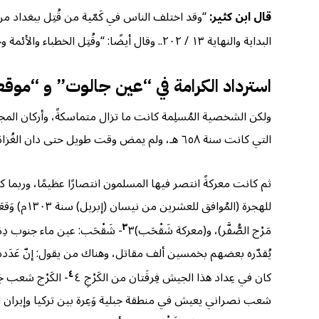
قال ابن كثير:
“وقد اختلف الناس في كَمّية من قُتِل ببغداد من المسلمين في هذه الوَقعة -يعني 
البداية والنهاية ١٣ / ٢٠٢.
. وقال أيضًا: “وقُتِل الخطباء والأئمة
استرداد الكرامة في “عين جالوت” و “موقعة مَ
ولكن الشخصية المُسلِمة كانت ما تزال متماسكةً، وأركان المجتمع
التي كانت سنة ٦٥٨ هـ، ولم يمض وقت طويل حتى دان الغُزاة بدين أهل البلاد المَغلوبين، دين الإسلام وإنْ لم يَتخَلَّوا عن هَمجيّتِهم وعُدوانهم وشرّهم.
ثم كانت معركةً انتصر فيها المسلمون انتصارًا عظيمًا، وربما 
للهجرة (ا
٣
مَرْج الصُّفَّر)، و(معركة شَقْحَب)
٣- شَقْحَب: عين ماء جنوب دِمَشق بعد قرية الكُسْوَة على يمين الذاهب إلى حَوْران (انظر الخريطة).
يُقدّره بعضهم بخمسين ألف مقاتل، وهناك من يقول: إنّ عَدَ
٤
كان في عِداد هذا الجيش فِرقَتان من الكَرْجِ
٤- الكَرْج شعب جَبَلي يعيش في منطقة تقع شمال منطقة الأَرمَن، وقاعدة بلادهم تَفْليس يتوزع في السفوح الجنوبية لجبال القُوقاز.
شعب نصراني يعيش في منطقة جبلية وَعِرة بين تركيا وإيران ال