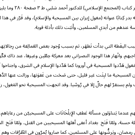
٦- انظر كتاب (ا
كِتابًا عنوانه (مغول إيران بين المسيحية والإسلام)، وقد قَرّر في هذا الك
َسة عندهم من أيدي المسلمين، وأَثبَت ذلك بأدلة قوية.
بب اليقَظة التي بدأت تَظهَر، ثم بسبب وُجود بعض العَمالِقة من رِجالاتِ
بهم. وانْهار هذا الوجود النصراني بعد معركة حِطّين وغيرها، عند ذاك فكّر النص
غول هَدّدوا المسيحية في أوروبا كما هَدّدوا الإسلام في الشرق، واجتاحوا أراض
اّ أن المسيحية ما لبِثَت غير قليل، حتى صَحَت من غَفوَتها، وزالت عنها الدَّ
لم يستقرّ لهم حالٌ إلا في رُوسْيا. وقد اتجهت المسيحية نحو المَغول، راغ
هم عندما يَتناوَلون مسألة عَطفِ الإِيلْخَانَات على المسيحييّن من رعاياهم
سنة، ولمّا فَتَح بغداد أعفى أهلها المسيحيين من القتل.. ولمّا فَتَح ال
 رمضان، ويَرشُّونها على المسلمين، كما صاروا يُمرّون في الطُرُقات وهم 