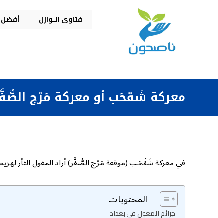
فتاوى النوازل
أفضل م
معركة شَقحَب أو معركة مَرْج الصُّفَّ
في معركة شَقْحَب (موقعة مَرْج الصُّفَّر) أراد المغول الثأر
المحتويات
جرائم المغول في بغداد