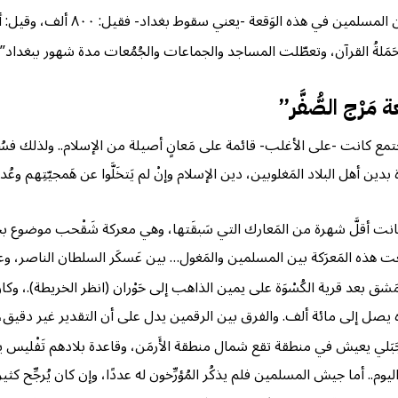
سقوط بغداد- فقيل: ٨٠٠ ألف، وقيل: ألفُ ألفٍ و٨٠٠ ألف، وقيل: بَلغَت القتلى ألفي ألف نَفس”
 وحَمَلةُ القرآن، وتعطّلت المساجد والجماعات والجُمُعات مدة شهور ببغداد”
رْج الصُّفَّر”
 كانت -على الأغلب- قائمة على مَعانٍ أصيلة من الإسلام.. ولذلك فسُرعان 
كانت أقلَّ شهرة من المَعارك التي سَبقَتها، وهي معركة شَقْحب موضوع ب
لمُوافق للعشرين من نيسان (إبريل) سنة ١٣٠٣م) وَقعَت هذه المَعرَكة بين المسلمين والمَغول… بين عَسكَ
، وكا
ده يصل إلى مائة ألف. والفرق بين الرقمين يدل على أن التقدير غير دق
يوم.
. أما جيش المسلمين فلم يذكُر المُؤرِّخون له عددًا، وإن كان يُرجِّح كثير 