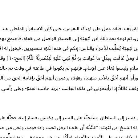
ك المَوقِف، فلقد عمل على تهدئة النفوس، حتى كان الاستقرار الداخلي عند 
.. ثم توجه بعد ذلك ابن تَيْمِيّة إلى العسكر الواصل من حَماة، فاجتمع بهم 
َيْمِيّة يُحلِّف للأمراء والناس: إنكم في هذه الكَرّة مَنصورون، فيقول له الأمر
وكان يَتأوَّل في
لإسلام وليسوا بُغاة على الإمام.. فإنهم لم يكونوا في طاعته في وقت ثم خالفوه
رأَوا أنهم أحَقّ بالأمر منهما، وهؤلاء يزعمون أنهم أحَقّ بإقامة الحق من
وقف قائلاً: إذا رأيتموني في ذلك الجانب -يريد جانب العدوّ- وعلى رأسي
أن يسير إلى السلطان يستَحثّه على السير إلى دِمَشق، فسار إليه، فحثّه على
الشيخ ابن تَيْمِيّة: “السُّنّة أن يقف الرجل تحت راية قومه، ونحن من ج
ضًا، وكان يَدور على الأجناد والأمراء، فيأكُل من شيء معه في يده؛ لِيعلِّمه