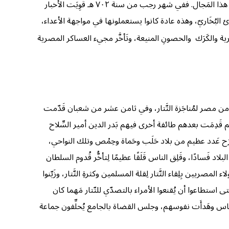
فعَمل العلماء وأولو الفِكر والرأي على إشراك الخليفة والسلطان في مُواجَهة هؤلاء الغُزاة، وقام شيخ الإسلام ابن تَيْمِيَّة بمَهمّة جَسيمة في هذا المَجال. ففي شهر رجب من سنة ٧٠٢ هـ قَوِيَت الأخبار
 البُخَاريّ، وهذه عادة كانوا يستعملونها في مواجهة الأعداء،
 والكَرَك والحصونِ المنيعة، وتَأخَّر مجيء العساكر المصرية
من مصر لمُناجَزة التَّتار، وفي ثامن عشر من شعبان قَدّمت
قَدِمَت بعدهم طائفة أخرى فيهم بَدر الدين أمير السِّلاح
 فنَزح عَدد عظيم من بلاد حَلَب وحَماة وحِمْص وتلك النواحي،
لاد فَسادًا، وقَلِق الناس قَلَقًا عظيمًا لِتأخُّر قُدوم السلطان
صريين بِلِقاء التَّتار لِقلة المسلمين وكثرةِ التَّتار، وزَيّنوا
 حتى استطاعوا أن يُقنعوا الأمراء بالتصدّي للتّتار مَهما كان
كن الناس وهَدأَت نفوسهم، وجلس القضاة بالجامع يُحلِّفون جماعة