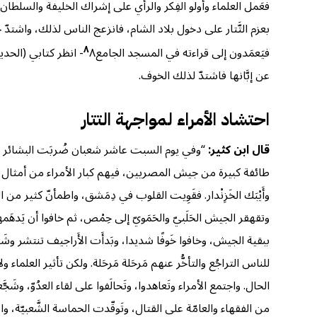
بعزم التَّتار على دخول بلاد الشام، فانزعج الناس لذلك، واشتدّ 
٨
فيَعمَدون إلى قراءته في المسجد الجامع
٨- انظر كتابي (الحديث النبويّ) ط ٤ صفحة ١٣- ١٤.
عن إبَّانها فاشتدّ لذلك الخوف.
احتشاد الأمراء لمواجهة التتار
قال ابن كثير:
“وفي يوم السبت عاشر شعبان ضُربَت البشائر بالق
طائفة كبيرة من جيش المصريين، فيهم كبار الأمراء من أمثال (رُك
وأَيْبَك الخَزِنْدار. فقَوِيت القلوب في دِمَشق، واطمأنّ كثير من 
وتقهقر الجيش الحَلَبيّ والحَمَويّ إلى حِمْص، ثم خافوا أن يَدهَمهم ال
ببقية الجيش، وخافوا خَوفًا شديدا، وبَدأَت الأَراجيف تنتشر وشَرَع ال
للناس التراجُع والتأخُّر عنهم مَرحَلة مَرحَلة. ولكن تأثير العلماء 
الحال. واجتمع الأمراء وتَعاهدوا، وتَحالَفوا على لقاء العدُوّ، و
من الفقهاء والعامّة على القتال، وتَوقّدت الحماسة الشَّعبيّة، وارت