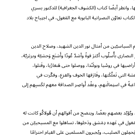
لمجتمع الإسلامي) للدكتور أحمد شلبي ط ٣ صفحة ٢٨٠ وما يليها، وانظر أيضًا كتاب (الكشوف الجغرافية) للدكتور يسري
تاب تعاوُن النصرانية البابوية مع المَغول، في اجتِياح بلاد
هم السياسيّين من أمثال نور الدين الشهيد، وصلاح الدين
ارى بأُسلُوب أكثرَ قوةً وأشدّ عُودًا وأَشنَع وَحشيّة وبربَريّة،
يها في روسْيا وبولَنْدا، ووصلوا حتى هَنغارْيا، وقَتلوا،
هشة التي تَملّكَتها، وفَارَقها الخوف والفزع، وفكّرت في
بةً في استِمالَتهم، وعقْد أَواصِر الصداقة معهم لكَسبِهم إلى
، ويُؤيّد بعضهم بعضًا. ويتضح من أقوالهم أن هُولاكُو كانت له
مَغول في عَهده دِمَشق ودَخلوها، تساهلوا مع المسيحييّن من
يَحمِلون الصليب، ويُجبرون المسلمين على القيام احترامًا