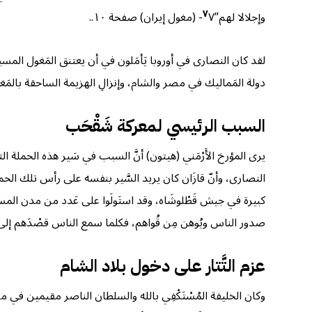
٧
وإجلالا لهم”
٧- (مغول إيران) صفحة ١٠.
.
لقد كان النصارى في أوروبا يَأمَلون في أن يعتنق المَغول المس
دولة المَماليك في مصر والشام، وإنزالِ الهزيمة الساحقة بالمَغول في معركة عَيْن جالوتَ (في رمضا
السبب الرئيسي لمعركة شَقْحَب
يرى المؤرخ الأَرْمَني (هيتون) أنَّ السبب في سَير هذه الحمل
النصارى، وأنّ قازَان كان يريد السَّير بنفسه على رأس تلك الحمل
كبيرة في جيش قَطْلوشَاه، وقد استَولَوا على عَدد من مدن المسلمين
صدور الناس ويُوهن مِن قُواهم، فكلما سمع الناس قصْدَهم إلى بل
عزم التَّتار على دخول بلاد الشام
وكان الخليفة المُسْتَكْفِي بالله والسلطان الناصر مقيمين في مص