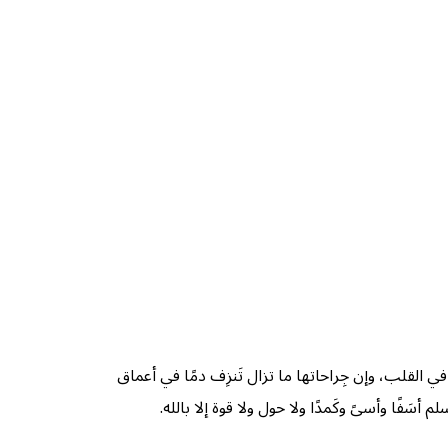
 القلب، وإن جِراحاتها ما تزال تَنزِف دمًا في أعماق
َفًا وأسىً وكَمدًا ولا حول ولا قوة إلا بالله.