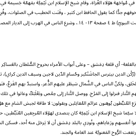
خوفهم جدًّا كما يقول الحافظ ابن كثير ، وقَنَت الخطيب في الصلوات، وقُرِئ
، وشرع الناس في الهرب إلى الديار المصرية
لعة- أي قلعة دِمَشق – وعلى أبواب الأمراء بخروج السُّلطان بالعَساكِر 
ْن الدين بيبَرس الجاشَنْكير وحُسامِ الدّين لاجين وسيف الدين كراي)، ثم 
الخَلق، ولكنّ الناس في الشَّمال سَيطَر عليهم الذُّعر، واستبدّ بهم الفَزعُ،
تَّتار فنزلوا إلى المَرْج. ووصل التَّتار إلى حِمْص وبَعْلَبَكّ وعاثوا في تلك الب
مُثبِّطون يُوهِنون عزائم المُقاتِلين ويقولون: لا طاقة لجيش الشام مع هؤلاء الم
ولا سيّما شيخ الإسلام ابن تَيْمِيّة كان يتصدى لهؤلاء المُرجِفين المُثَبِّطين،
شَجَّعوا أنفسهم ورَعاياهم، ونُودِي بالبلد دِمَشق أن لا يَرحَل منه أحد، فس
فعت الرُّوح المَعنويّة عند العامة والجند.