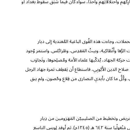
هم واحتلالاتِهم واحدًا، سواء كان فيما سَبَق سقوط بغداد أو
ملات، وجاءت هذه القُوى الباغية المُعتدية إلى ديار
رَّها وأَنْطَاكِية، وبيتُ المَقدِس، وطَرابُلس. واستمر وُجود
حركة الجهاد، يُذكّيها علماء الأمة ومُصلِحوها، وتَجاوَب
صلاح الدين الأَيّوبِي، فاستطاع أن يَقطِف ثمرة جهاد الرجل
 وكُلَّ ما كان بأيدي النصارى من قِلاع وحُصون، ولم يبق
بتحريض وتخطيط من الصليبييّن المَهزومين من دِيار
المسلمين، فقد كانت هناك اتصالات بين الفَريقين قبل سنة ٦٥٦ هـ (١٢٥٨م)، فقد أوفد البابا أنوسنت الرابع رَجلا في مَهمّة سياسية إلى مَنْغولْيا سنة ٦٤٢ هـ (١٢٤٥م). ثم أوفد لِويس التاسع