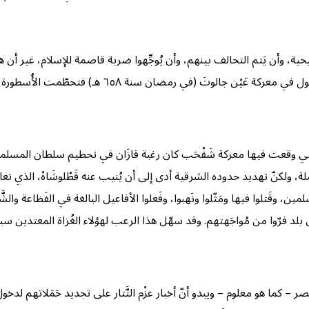
يحية، وأن يَتم التحالف بينهم، وأن يُوجِّهوا ضربة قاصمة للإسلام، غير أن
ن سنة ٦٥٨ هـ) فتحطّمت الأُسطورة القائلة: إن المَغول قوة لا تُقهَر.
ة التي وقعت فيها معركة شَقْحَب كان رغبة قازَان في تحطيم سلطان المسلم
ة، ولكنّ تهديد حدوده الشرقية أدى إلى أن يُنيب عنه قَطْلوشَاهْ، الذي تعاو
، وقَتلوا فيها ومَثّلوا ونَهبوا، وفَعلوا الأفاعيل البالغة في الفَظاعة والش
د فرّوا من مُواجَهتهم. وقد سهّل هذا الرعب لهؤلاء الغُزاة المعتدين سبيل 
ر – كما هو معلوم – ويبدو أنّ أخبار عزْم التَّتار على تجديد حَمَلاتهم لد