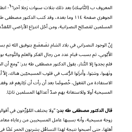
٦
المعروف ب (النَّاسِك) بعد ذلك بثلاث سنوات رَجلا آخر
الجوهري صفحة ١١٤ وما بعده.
، وقد كتب الدكتور مصطفى طه بدر 
المسلمين لمَصالِح النصرانية، ومن أجْل انتزاع الأراضي المُقدّ
إنّ الوجود النصراني في بلاد الشام تضَعضَع بتوفيق الله ثم بس
الأَيّوبي، ثم بسبب قيام عدد من رجال الفكر والعلم والتَّوجيه بواج
فلم يجدوا إلا التَّتار، يقول الدكتور مصطفى طه بدر: “ومع أن المَ
ونَهبوا، وسَبَوا، وأَنزَلوا الرُّعب في قلوب المسيحيّين هناك، إل
الاستفادة من المَغول، خُصوصًا بعد أن رأت أن تَيّارهم قد وقف و
المسيحية أولا وللاستعانة بهم ضدّ أعدائها المسلمين ثانيًا.
قال الدكتور مصطفى طه بدر:
“ولا يختلف المُؤرِّخون في أقوال
زوجة مسيحية، وأنه بسببها عامل المسيحيين من رعاياه معاملة ح
أهلها، حتى أصبحوا نتيجة لهذا التساهُل يشربون الخمر عَلنًا في