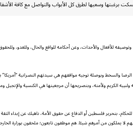
رغبتها وسعيها لطرق كل الأبواب والتواصل مع كافة الأشقاء في 
توصيفه للأفعال والأحداث، وعن أحكامه للواقع والحال، وللعدو، وللحقو
الرضا والسخط وبوصلة توجيه مواقفهم هي سيدتهم النصرانية “أمريكا” بعق
له ولنييه الكريم ولأمته، وبتصريحها أن مرجعيتها هي الكنسية والإنجيل وم
كام، بتحرير فلسطين أو الدفاع عن حقوق الأمة، ناهيك عن إبداء الثقة في “و
نهم لا يملكون من أمرهم شيئا. هم موظفون تابعون؛ ملحقون بوزارة الخارجية 