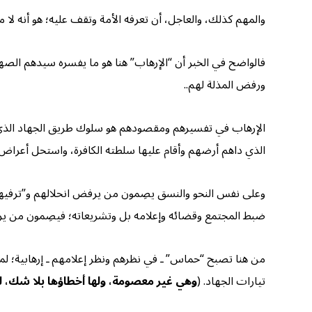
والمهم كذلك، والعاجل، أن تعرفه الأمة وتقف عليه؛ هو أنه لا
فالواضح في الخبر أن “الإرهاب” هنا هو ما يفسره سيدهم الص
ورفض المذلة لهم..
الإرهاب في تفسيرهم ومقصودهم هو سلوك طريق الجهاد الذي شر
الذي داهم أرضهم وأقام عليها سلطته الكافرة، واستحل أعراض 
وعلى نفس النحو والنسق يصِمون من يرفض انحلالهم و”ترفيههم
ضبط المجتمع وقضائه وإعلامه بل وتشريعاته؛ فيصِمون من ير
من هنا تصبح “حماس” ـ في نظرهم ونظر إعلامهم ـ إرهابية؛ ل
تيارات الجهاد. (
وهي غير معصومة، ولها أخطاؤها بلا شك، لك