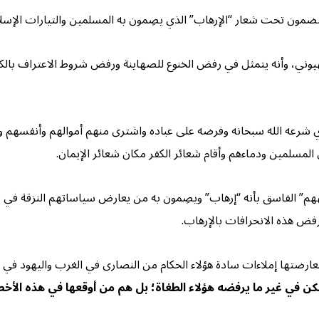
 مضمون تحت شعار “الإرهاب” الذي يصِمون به المسلمين والتيارات الإسلا
هيوني، وأنه يتمثل في رفض الخنوع للصهاينة ورفض شروط الاعتراف بال
عه الله سبحانه وفرضه على عباده واشترى منهم أموالهم وأنفسهم وضمن ل
المسلمين ودماءهم وأقام شعائر الكفر مكان شعائر الإيمان.
” الفاسق بأنه “إرهاب” ويصِمون به من يعارض سياساتهم النزقة في بيع 
فض هذه الانحرافات بالإرهاب.
معارضتها إملاءات سادة هؤلاء الحكام من النصارى في الغرب واليهود في
ن في غير ما يرفضه هؤلاء الطغاة؛ بل هم من أوقعها في هذه الأخطا