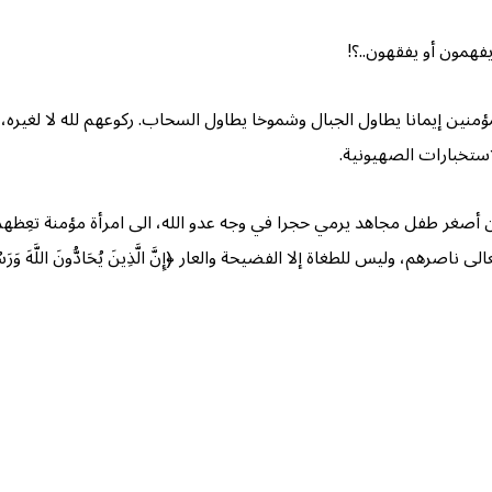
فهمون أو يفقهون..؟!
لمؤمنين إيمانا يطاول الجبال وشموخا يطاول السحاب. ركوعهم لله لا لغيره
ستخبارات الصهيونية.
من أصغر طفل مجاهد يرمي حجرا في وجه عدو الله، الى امرأة مؤمنة تعِظهم
طغاة إلا الفضيحة والعار ﴿إِنَّ الَّذِينَ يُحَادُّونَ اللَّهَ وَرَسُولَهُ أُولَئِكَ فِي ال