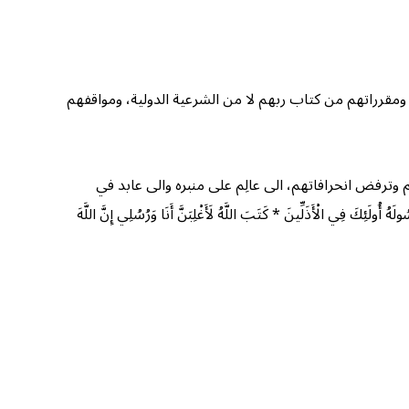
، ومقرراتهم من كتاب ربهم لا من الشرعية الدولية، ومواقفهم
 وترفض انحرافاتهم، الى عالِم على منبره والى عابد في
ْأَذَلِّينَ * كَتَبَ اللَّهُ لَأَغْلِبَنَّ أَنَا وَرُسُلِي إِنَّ اللَّهَ