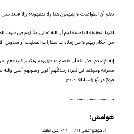
نعلم أن الطواغيت لا يفهمون هذا ولا يفقهونه؛ وإلا فمنذ متى ي
لكنها الحقيقة القاصمة لهم أن الله تعالى خبّأ لهم في قلوب ا
من أحكام ربهم لا من إملاءات سفارات الصليب أو مندوبي الا
إنه الإسلام.. قدّر الله أن يقصم به ظهورهم ويكسر كبرياءهم؛ 
محرابه ومجاهد في ثغره؛ رسائلُهم أقوى وصوتهم أعلى والله تعالى ناصرهم، وليس لل
قَوِيٌّ عَزِيزٌ﴾
(المجادلة:٢٠-٢١)
…………………………………..
هوامش:
موقع “عربي ٢١″، ٩/١/٢٠٢٠، على الرابط: