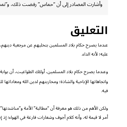
وأشارت المصادر إلى أن “حماس” رفضت ذلك، و”تمسكت ب
التعليق
عندما يصرح حكام بلاد المسلمين بتخليهم عن مرجعية دينهم، و
عليه؛ لأنه الداء.
وعندما يصرح حكام بلاد المسلمين، أولئك الطواغيت، أن بوابة 
واتجاهاتها الإباحية والشاذة؛ ومحاربتهم لدين الله ومعاداتها ل
فيه.
ولكن الأهم من ذلك هو معرفة أن “مطالبة” الأمة و”مناشدتها” للح
أمر لا قيمة له، وأنه كلام أجوف وشعارات فارغة في الهواء؛ إذ إ