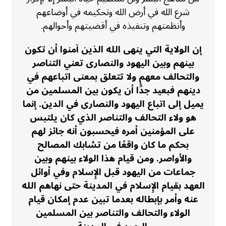
شرع الله في أرض الله وتحكيمه في أوضاعهم
وأنظمتهم وتنفيذه في أقضيتهم وأحوالهم.
إن الولاية التي ينهى الله الذين آمنوا أن تكون
بينهم وبين اليهود والنصارى تعني التناصر
والتحالف معهم ولا تتعلق بمعنى اتباعهم في
دينهم فبعيد جدًّا أن يكون بين المسلمين من
يميل إلى اتباع اليهود والنصارى في الدين. إنما
هو ولاء التحالف والتناصر الذي كان يلتبس
على المؤمنين أمره فيحسبون أنه جائز لهم
بحكم ما كان واقعًا من تشابك المصالح
والأواصر. ومن قيام هذا الولاء بينهم وبين
جماعات من اليهود قبل الإِسلام وفي أوائل
العهد بقيام الإِسلام في المدينة حتى نهاهم الله
عنه وأمر بإبطاله بعدما تبين عدم إمكان قيام
الولاء والتحالف والتناصر بين المسلمين