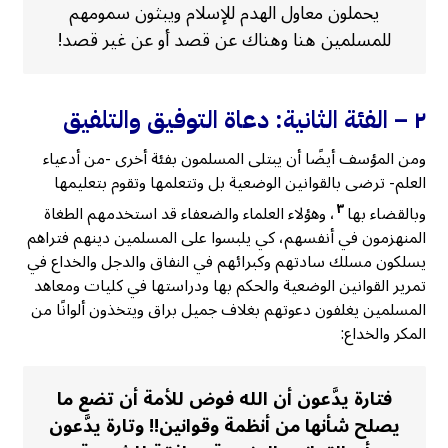
يحملون معاول الهدم للإسلام ويبثون سمومهم
للمسلمين هنا وهناك عن قصد أو عن غير قصد!
٢ –
الفئة الثانية: دعاة التوفيق والتلفيق
ومن المؤسف أيضًا أن يبتلى المسلمون بفئة أخرى -من أدعياء
العلم- ترضى بالقوانين الوضعية بل وتتعلمها وتقوم بتعليمها
٣
وبالقضاء بها
، وهؤلاء العلماء والضعفاء قد استخدمهم الطغاة
المنهزمون في أنفسهم، كي يلبسوا على المسلمين دينهم فتراهم
يسلكون مسلك سادتهم وكبرائهم في النفاق والدجل والخداع في
تمرير القوانين الوضعية والحكم بها ودراستها في كليات ومعاهد
المسلمين يغلفون دعوتهم بغلاف جميل براق ويتخذون ألوانًا من
المكر والخداع:
فتارة يدَّعون أن الله فوض للأمة أن تضع ما
يصلح شأنها من أنظمة وقوانين!! وتارة يدَّعون