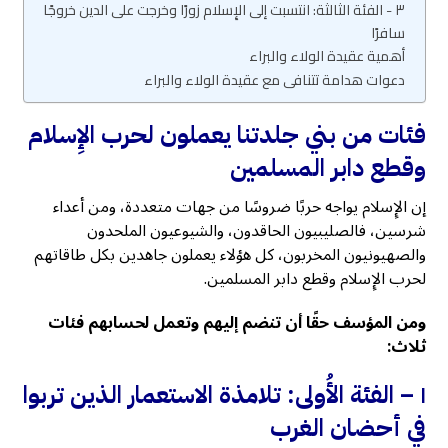
٣ - الفئة الثالثة: انتسبت إلى الإِسلام زورًا وخرجت على الدين خروجًا
سافرًا
أهمية عقيدة الولاء والبراء
دعوات هدامة تتنافى مع عقيدة الولاء والبراء
فئات من بني جلدتنا يعملون لحرب الإِسلام
وقطع دابر المسلمين
إن الإِسلام يواجه حربًا ضروسًا من جهات متعددة، ومن أعداء
شرسين، فالصليبيون الحاقدون، والشيوعيون الملحدون
والصهيونيون المخربون، كل هؤلاء يعملون جاهدين بكل طاقاتهم
لحرب الإِسلام وقطع دابر المسلمين.
ومن المؤسف حقًا أن تنضم إليهم وتعمل لحسابهم فئات
ثلاث:
١ –
الفئة الأُولى: تلامذة الاستعمار الذين تربوا
في أحضان الغرب