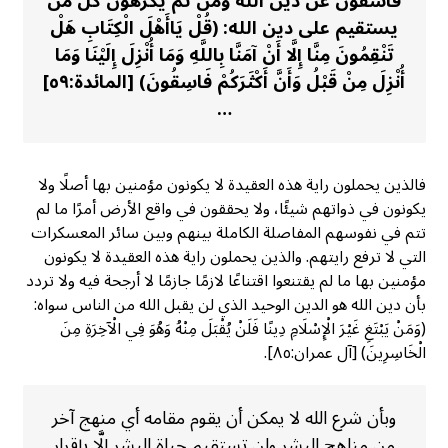
فاسقون عن دين الله ومن ثم يكرهون كل من
يستقيم على دين الله: (قُلْ يَاأَهْلَ الْكِتَابِ هَلْ
تَنْقِمُونَ مِنَّا إِلَّا أَنْ آمَنَّا بِاللَّهِ وَمَا أُنْزِلَ إِلَيْنَا وَمَا
أُنْزِلَ مِنْ قَبْلُ وَأَنَّ أَكْثَرَكُمْ فَاسِقُونَ) [المائدة:٥٩]
…
فالذين يحملون راية هذه العقيدة لا يكونون مؤمنين بها أصلًا ولا
يكونون في ذواتهم شيئًا، ولا يحققون في واقع الأرض أمرًا ما لم
تتم في نفوسهم المفاصلة الكاملة بينهم وبين سائر المعسكرات
التي لا ترفع رايتهم. والذين يحملون راية هذه العقيدة لا يكونون
مؤمنين بها ما لم يقتنعوا اقتناعًا لازمًا جازمًا لا أرجحة فيه ولا تردد
بأن دين الله هو الدين الوحيد الذي لن يقبل الله من الناس سواه:
(وَمَنْ يَبْتَغِ غَيْرَ الْإِسْلَامِ دِينًا فَلَنْ يُقْبَلَ مِنْهُ وَهُوَ فِي الْآخِرَةِ مِنَ
الْخَاسِرِينَ) [آل عمران:٨٥].
وبأن شرع الله لا يمكن أن يقوم مقامه أي منهج آخر
من مناهج البشر ولن تستقيم حياة البشر إلَّا بإقرار