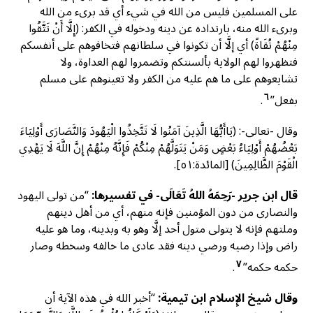
على المسلمين فليس من الله في شيء أي قد برىء من الله
وبرىء الله منه، بارتداده عن دينه ودخوله في الكفر: (إِلَّا أَنْ تَتَّقُوا
مِنْهُمْ تُقَاةً) أي إلَّا أن تكونوا في سلطانهم فتخافوهم على أنفسكم
فتظهروا لهم الولاية بألسنتكم وتضمروا لهم العداوة، ولا
تشايعوهم على ما هم عليه من الكفر ولا تعينوهم على مسلم
٦
بفعل”
.
وقال -تعالى-: (يَاأَيُّهَا الَّذِينَ آمَنُوا لَا تَتَّخِذُوا الْيَهُودَ وَالنَّصَارَى أَوْلِيَاءَ
بَعْضُهُمْ أَوْلِيَاءُ بَعْضٍ وَمَنْ يَتَوَلَّهُمْ مِنْكُمْ فَإِنَّهُ مِنْهُمْ إِنَّ اللَّهَ لَا يَهْدِي
الْقَوْمَ الظَّالِمِينَ) [المائدة:٥١].
قال ابن جرير -رَحِمَهُ اللهُ تَعَالَى- في تفسيرها:
“من تولى اليهود
والنصارى من دون المؤمنين فإنه منهم، أي من أهل دينهم
وملتهم فإنه لا يتولى متول أحد إلَّا وهو به وبدينه، وما هو عليه
راض وإذا رضيه ورضي دينه فقد عادى ما خالفه وسخطه وصار
٧
حكمه حكمه”
.
وقال شيخ الإِسلام ابن تيمية:
“أخبر الله في هذه الآية أن