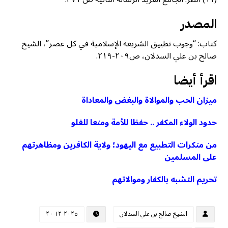
المصدر
كتاب: “وجوب تطبيق الشريعة الإسلامية في كل عصر”، الشيخ
صالح بن علي السدلان، ص٢٠٩-٢١٩.
اقرأ أيضا
میزان الحب والموالاة والبغض والمعاداة
حدود الولاء المكفر .. حفظا للأمة ومنعا للغلو
من منكرات التطبيع مع اليهود؛ ولاية الكافرين ومظاهرتهم
على المسلمين
تحريم التشبه بالكفار وموالاتهم
الشيخ صالح بن علي السدلان
٢٠٢٥-١٢-٢٠