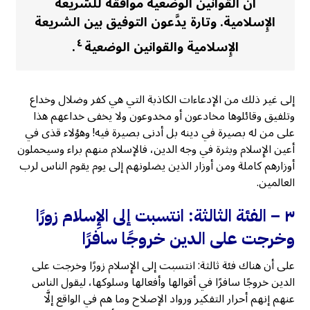
أن القوانين الوضعية موافقة للشريعة
الإِسلامية. وتارة يدَّعون التوفيق بين الشريعة
٤
الإِسلامية والقوانين الوضعية
.
إلى غير ذلك من الإدعاءات الكاذبة التي هي كفر وضلال وخداع
وتلفيق وقائلوها مخادعون أو مخدوعون ولا يخفى خداعهم هذا
على من له بصيرة في دينه بل أدنى بصيرة فيه! وهؤلاء قذى في
أعين الإِسلام وبثرة في وجه الدين، فالإسلام منهم براء وسيحملون
أوزارهم كاملة ومن أوزار الذين يضلونهم إلى يوم يقوم الناس لرب
العالمين.
٣ –
الفئة الثالثة: انتسبت إلى الإِسلام زورًا
وخرجت على الدين خروجًا سافرًا
على أن هناك فئة ثالثة: انتسبت إلى الإِسلام زورًا وخرجت على
الدين خروجًا سافرًا في أقوالها وأفعالها وسلوكها، ليقول الناس
عنهم إنهم أحرار التفكير ورواد الإصلاح وما هم في الواقع إلَّا