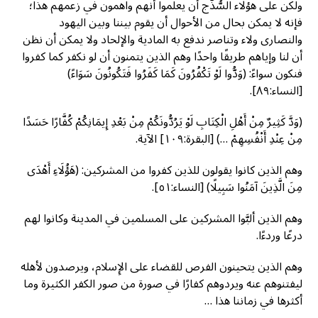
ولكن على هؤلاء السُّذَّج أن يعلموا أنهم واهمون في زعمهم هذا؛
فإنه لا يمكن بحال من الأحوال أن يقوم بيننا وبين اليهود
والنصارى ولاء وتناصر ندفع به المادية والإلحاد ولا يمكن أن نظن
أن لنا وإياهم طريقًا واحدًا وهم الذين يتمنون أن لو نكفر كما كفروا
فنكون سواءً: (وَدُّوا لَوْ تَكْفُرُونَ كَمَا كَفَرُوا فَتَكُونُونَ سَوَاءً)
[النساء:٨٩].
(وَدَّ كَثِيرٌ مِنْ أَهْلِ الْكِتَابِ لَوْ يَرُدُّونَكُمْ مِنْ بَعْدِ إِيمَانِكُمْ كُفَّارًا حَسَدًا
مِنْ عِنْدِ أَنْفُسِهِمْ …) [البقرة:١٠٩] الآية.
وهم الذين كانوا يقولون للذين كفروا من المشركين: (هَؤُلَاءِ أَهْدَى
مِنَ الَّذِينَ آمَنُوا سَبِيلًا) [النساء:٥١].
وهم الذين ألبَّوا المشركين على المسلمين في المدينة وكانوا لهم
درعًا وردءًا.
وهم الذين يتحينون الفرص للقضاء على الإِسلام، ويرصدون لأهله
ليفتنوهم عنه ويردوهم كفارًا في صورة من صور الكفر الكثيرة وما
أكثرها في زماننا هذا …