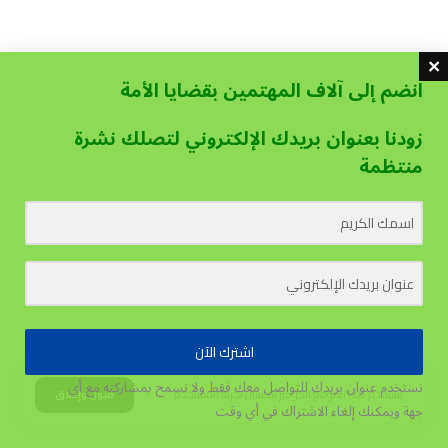
انضم إلى آلاف المهتمين بقضايا الأمة
زودنا بعنوان بريدك الإلكتروني لتصلك نشرة
منتظمة
اشترك الآن
نستخدم عنوان بريدك للتواصل معك فقط ولا نسمح بمشاركته مع أي
يستخدم هذا الموقع الكوكيز لتحسين تجربة المستخدم.
قبول وإغلاق
جهة
ويمكنك إلغاء الاشتراك في أي وقت