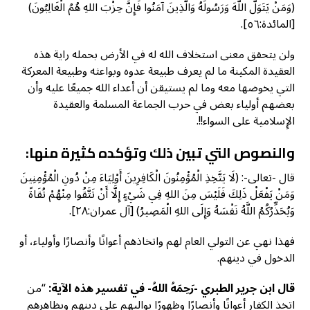
(وَمَنْ يَتَوَلَّ اللَّهَ وَرَسُولَهُ وَالَّذِينَ آمَنُوا فَإِنَّ حِزْبَ اللهِ هُمُ الْغَالِبُونَ)
[المائدة:٥٦].
ولن يتحقق معنى استخلاف الله له في الأرض بحمله راية هذه
العقيدة المكينة ما لم يعرف طبيعة عدوه وبواعثه وطبيعة المعركة
التي يخوضها معه وما لم يستيقن أن أعداء الله جميعًا عليه وأن
بعضهم أولياء بعض في حرب الجماعة المسلمة والعقيدة
الإِسلامية على السواء!!.
والنصوص التي تبين ذلك وتؤكده كثيرة منها:
قال -تعالى-: (لَا يَتَّخِذِ الْمُؤْمِنُونَ الْكَافِرِينَ أَوْلِيَاءَ مِنْ دُونِ الْمُؤْمِنِينَ
وَمَنْ يَفْعَلْ ذَلِكَ فَلَيْسَ مِنَ اللهِ فِي شَيْءٍ إِلَّا أَنْ تَتَّقُوا مِنْهُمْ تُقَاةً
وَيُحَذِّرُكُمُ اللَّهُ نَفْسَهُ وَإِلَى اللهِ الْمَصِيرُ) [آل عمران:٢٨].
فهذا نهي عن التولي العام لهم واتخاذهم أعوانًا وأنصارًا وأولياء، أو
الدخول في دينهم.
قال ابن جرير الطبري -رَحِمَهُ اللهُ- في تفسير هذه الآية:
“من
اتخذ الكفار أعوانًا وأنصارًا وظهورًا يواليهم على دينهم ويظاهرهم