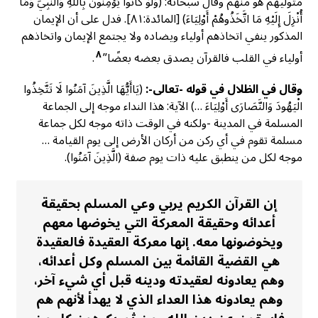
متوليهم هو منهم وقال سبحانه: (وَلَوْ كَانُوا يُؤْمِنُونَ بِاللَّهِ وَالنَّبِيِّ وَمَا
أُنْزِلَ إِلَيْهِ مَا اتَّخَذُوهُمْ أَوْلِيَاءَ) [المائدة:٨١]. فدل على أن الإيمان
المذكور ينفي اتخاذهم أولياء ويضاده ولا يجتمع الإيمان واتخاذهم
٨
أولياء في القلب فالقرآن يصدق بعضه بعضًا”
.
وقال في الظلال في قوله -تعالى-:
(يَاأَيُّهَا الَّذِينَ آمَنُوا لَا تَتَّخِذُوا
الْيَهُودَ وَالنَّصَارَى أَوْلِيَاءَ …) الآية: هذا النداء موجه إلى الجماعة
المسلمة في المدينة -ولكنه في الوقت ذاته موجه لكل جماعة
مسلمة تقوم في أي ركن من أركان الأرض إلى يوم القيامة …
موجه لكل من ينطبق عليه ذات يوم صفة (الَّذِينَ آمَنُوا).
إن القرآن الكريم يربي وعي المسلم بحقيقة
أعدائه وحقيقة المعركة التي يخوضها معهم
ويخوضونها معه. إنها معركة العقيدة فالعقيدة
هي القضية القائمة بين المسلم وكل أعدائه،
وهم يعادونه لعقيدته ودينه قبل أي شيء آخر،
وهم يعادونه هذا العداء الذي لا يهدأ لأنهم هم