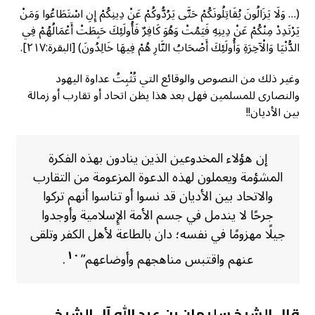
(… وَلَا يَزَالُونَ يُقَاتِلُونَكُمْ حَتَّى يَرُدُّوكُمْ عَنْ دِينِكُمْ إِنِ اسْتَطَاعُوا وَمَنْ
يَرْتَدِدْ مِنْكُمْ عَنْ دِينِهِ فَيَمُتْ وَهُوَ كَافِرٌ فَأُولَئِكَ حَبِطَتْ أَعْمَالُهُمْ فِي
الدُّنْيَا وَالْآخِرَةِ وَأُولَئِكَ أَصْحَابُ النَّارِ هُمْ فِيهَا خَالِدُونَ) [البقرة:٢١٧].
وغير ذلك من النصوص والوقائع التي تُثْبِتُ عداوة اليهود
والنصارى للمسلمين فهل بعد هذا يظن اتحاد أو تقارب أو زمالة
بين الأديان!!
إن هؤلاء المخدوعين الذين ينادون بهذه الفكرة
المشؤمة ويعملون لهذه الدعوة المزعومة من التقارب
والاتحاد بين الأديان قد نسوا أو تناسوا أنهم تركوا
جرحًا لا يندمل في جسم الأمة الإِسلامية وأوجدوا
جيلًا مهزومًا في نفسه؛ دان بالطاعة لأهل الكفر وتلقى
١٠
عنهم واقتبس مناهجهم وأوضاعهم”
.
قال الشيخ سليمان بن عبد الله آل الشيخ