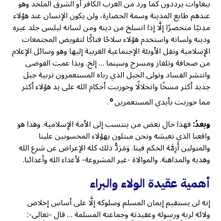
ببغاوات يرددون كما ورد من الغرب الكافر أو الشرق الملحد وهو
عندهم طابع المدينة وسمة الحضارة، ولن يكون الإنسان عند هؤلاء
مدنيًا متحضرًا إلَّا إذا انسلخ من دينه ومن لسانه ليلبس جلد غيره
ودينه ولسانه واستخدم هؤلاء سلاحًا فتاكًا لتقويض المجتمعات
الإِسلامية ونقل الأوبئة الإجتماعية الغربية إليها وهو وسائل الإعلام
من صحافة وتلفاز ومسرح وسينما … إلخ. وبذا عمت الفوضى
وانتشر الفساد وتولى الجيل الذي رباه المستعمرون تربية جيل
جديد أكثر مسخًا وانحلالًا وحوربت أحكام الله على يد هؤلاء أكثر
٥
مما حوربت بأيدي المستعمرين
.
وبعدُ:
فهذا حال بعض من ينتسب إلى الأمة الإِسلامية. وهذا هو
واقعنا الذي نعيشه ونحن مبتلون بهؤلاء المحسوبين علينا
والمتولين أَزِمَّة الحكم فينا. وَمَرَدُّ ذلك كله الإعراض عن شرع الله
وهديه والمداهنة. والموالاة -غير المشروعة- لأعداء الله وأعدائنا.
أهمية عقيدة الولاء والبراء
إنه لن يستقيم إيمان المسلم وسلوكه إلَّا على أساس إخلاص
ولائه لربه ورسوله وعقيدته وجماعته المسلمة … قال -تعالى-: