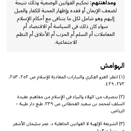
ومداهنتهم:
تحكيم القوانين الوضعية وذلك نتيجة
لضعف الإيمان أو فقده وإظهار المحبة للكفار والميل
إليهم وهو شامل لكل ما يتنافى مع أحكام الإِسلام
سواء كان ذلك في السياسة أم الاقتصاد أم
المعاملات أم السلم أم الحرب أم الأخلاق أم النظم
الاجتماعية.
الهوامش
(١) انظر: الغزو الفكري والتيارات المعادية للإسلام ص ٢٥٢، ٢٥٣،
٢٧٢، ٤٢٩.
(٢) بتصرف من: الولاء والبراء في الإِسلام من مفاهيم عقيدة
السلف لمحمد بن سعيد القحطاني ص ٢٣٩. طبع دار طيبة –
الرياض.
(٣) الشريعة الإلهية لا القوانين الجاهلية د. عمر سليمان الأشقر
ص ١٠٠ – ١٠٣.