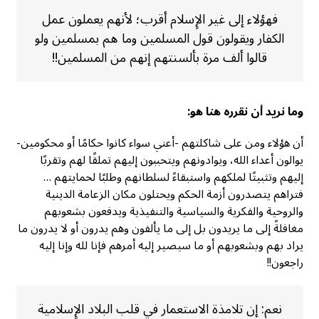
فهؤلاء إلى غير الإِسلام أقرب؛ لأنهم يعملون عمل
الكفار ويقولون قول المسلمين وما هم بمسلمين ولو
قالوا ألف مرة بألسنتهم إنهم من المسلمين!!
وما نريد أن نقرره هنا هو:
أن هؤلاء ومن على شاكلتهم -أعني سواء كانوا حكامًا أو محكومين-
يوالون أعداء الله، ويوادونهم ويتحببون إليهم تملقًا لهم وتقربًا
إليهم وتثبيتًا لملكهم واستبقاءً لسلطانهم وطلبًا لحمايتهم …
فتراهم يتصدرون أزمة الحكم ويحتلون مكان الزعامة الدينية
والروحية والفكرية والسياسية والتنفيذية ويدفعون بشعوبهم
مغافلةً إلى ما يريدون بل إلى ما يألفون وهم يدرون أو لا يدرون ما
يراد بهم وبشعوبهم أو ما سيصير إليه أمرهم فإنا لله وإنا إليه
راجعون!!
نعم: إن تلامذة الاستعمار في قلب البلاد الإِسلامية