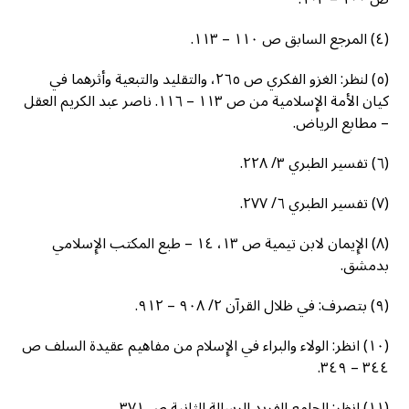
(٤) المرجع السابق ص ١١٠ – ١١٣.
(٥) لنظر: الغزو الفكري ص ٢٦٥، والتقليد والتبعية وأثرهما في
كيان الأمة الإِسلامية من ص ١١٣ – ١١٦. ناصر عبد الكريم العقل
– مطابع الرياض.
(٦) تفسير الطبري ٣/ ٢٢٨.
(٧) تفسير الطبري ٦/ ٢٧٧.
(٨) الإِيمان لابن تيمية ص ١٣، ١٤ – طبع المكتب الإِسلامي
بدمشق.
(٩) بتصرف: في ظلال القرآن ٢/ ٩٠٨ – ٩١٢.
(١٠) انظر: الولاء والبراء في الإِسلام من مفاهيم عقيدة السلف ص
٣٤٤ – ٣٤٩.
(١١) انظر: الجامع الفريد الرسالة الثانية ص ٣٧١.