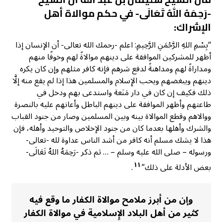
-رَحِمَهُ اللهُ تَعَالَى- في حكم موالاة أهل
الإشراك:
“بِسْمِ اللهِ الرَّحْمَنِ الرَّحِيمِ: اعلم -رحمك الله تعالى- أن الإنسان إذا
أظهر للمشركين الموافقة على دينهم موالاةً لهم وخوفًا منهم
ومداراةً لهم ومداهنةً لدفع شرهم فإنه كافر مثلهم وإن كان يكره
دينهم ويبغضهم ويحب الإِسلام والمسلمين هذا إذا لم يقع منه إلَّا
ذلك فكيف إن كان في دار مَنَعة واستدعى بهم ودخل في
طاعتهم وأظهر الموافقة على دينهم الباطل وأعانهم عليه بالنصرة
ووالاهم وقطع الموالاة بينه وبين المسلمين وصار من جنود القباب
والشرك وأهلها بعدما كان من جنود الإخلاص والتوحيد وأهله، فإن
هذا لا يشك مسلم أنه كافر من أشد الناس عداوة لله -تعالى-
ورسوله – صلى الله عليه وسلم – … ثم ذكر -رَحِمَهُ اللهُ تَعَالَى-
١١
بعض الأدلة على ذلك”
.
وإن من أبرز ملامح موالاة الكفار ما وقع فيه
كثير من أهل البلاد الإِسلامية في موالاة الكفار