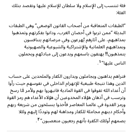
فئة تنتسب إلى الإِسلام ولا سلطان للإسلام عليها ونقصد بتلك
الفئة:
“الطبقات المتعاقبة من أصحاب القانون الوضعي” وهي الطبقات
البديلة “ممن تربوا في أحضان الغرب، ودانوا بفكرتهم وتمذهبوا
بمذاهبهم، على آثارهم يُهرعون وفي مرضاتهم يتنافسون
وبمذاهبهم العلمانية والإشتراكية والشيوعية والصهيونية
يتمذهبون!!! يهتفون باسمهم ويدعون إلى مبادئهم ويحملون
١
الناس عليها”
.
فتراهم يداهنون ويجاملون ويدارون الكفار والملحدين على حساب
الدين وهذا نتيجة طبيعية للإنهزام الداخلي في نفوسهم حيث رأوا
أن أعداء الله تفوقوا في القوة المادية فانبهروا بهم ولأمر مَّا رسخ
وترسب في أذهان هؤلاء المخدوعين أن هؤلاء الأعداء هم رمز القوة
ورمز القدوة في عالمنا المعاصر فأخذوا ينسلخون من شريعة ربهم
وأحكام دينهم مجاملة للكفار ومداهنة لهم وتوددًا إليهم ولئلا
٢
يصمهم أولئك الكفرة بأنهم رجعيون متعصبون”
.