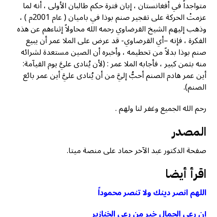
متواجداً في أفغانستان ، إبان فترة حكم طالبان الأولى ، أنه لما
عزمتْ الحركة على تفجير صنم بوذا في باميان ( عام 2001م ) ،
وذهب إليهم الشيخ القرضاوي رحمه الله محاولاً إثناءهم عن هذه
الفكرة ، فإنه –أي القرضاوي- قد عرض على الملا عمر أن يبيع
صنم بوذا بدلاً من تحطيمه ، وأخبره أن الصين مستعدة لشرائه
منه بثمن كبير ، فأجابه الملا عمر : (لأن يُنادى عليَّ يوم القيآمة:
أين عمر هادم الصنم أحبُّ إليَّ من أن يُنادى عليَّ أين عمر بائع
الصنم).
رحم الله الجميع وغفر لنا ولهم .
المصدر
صفحة الدكتور عبد الآخر حماد على منصة ميتا.
اقرأ أيضا
اللهم انصر دينك ولا تنصر محموداً
إن رعي الجمال خير من رعي الخنازير