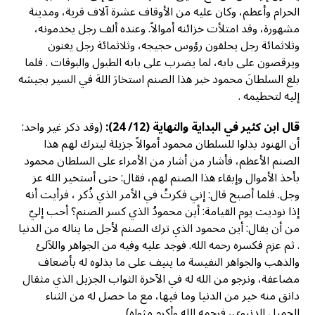
الحرام وأعظم، وكان عليه من الأوقاف عشرة آلاف قرية، ومدينة
مشهورة، وقد امتلأت خزائنه أموالاً. وعنده ألف رجل يخدمونه،
وثلاثمائة رجل يحلقون رؤوس حجيجه، وثلاثمائة رجل يغنون
ويرقصون على بابه، لما يضرب على بابه الطبول والبوقات . فلما
بلغ السلطانَ محمود خبر هذا الصنم استخارَ اللهَ في السير بجيشه
إليه لتحطيمه ‏.‏
قال ابن كثير في البداية والنهاية (12/ 24):
(وقد ذكر غير واحد‏:‏
أن الهنود بذلوا للسلطان محمود أموالاً جزيلة ليترك لهم هذا
الصنم الأعظم، فأشار من أشار من الأمراء على السلطان محمود
بأخذ الأموال وإبقاء هذا الصنم لهم، فقال‏:‏ حتى أستخير الله عز
وجل‏.‏ فلما أصبح قال‏:‏ إني فكرتُ في الأمر الذي ذُكر ، فرأيت أنه
إذا نوديت يوم القيامة‏:‏ أين محمودُ الذي كسر الصنم؟‏ أحب إليّ
من أن يقال: أين محمود الذي ترك الصنم لأجل ما يناله من الدنيا
. ثم عزم فكسره رحمه الله‏.‏ فوجد عليه وفيه من الجواهر واللآلئ
والذهب والجواهر النفيسة ما ينيف على ما بذلوه له بأضعاف
مضاعفة، ونرجو من الله له في الآخرة الثواب الجزيل الذي مثقال
دانق منه خير من الدنيا وما فيها، مع ما حصل له من الثناء
الجميل الدنيوي، فرحمه الله وأكرم مثواه‏).