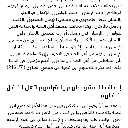
التي تخالف مذهب سلف الأمة في بعض الأصول ، ومنها كونهم
مُرجئةً في باب الإيمان ، حيث يقولون إن الإيمان هو النطق
باللسان فقط ، فيُخرجون من مسمى الإيمان التصديقَ بالقلب
والعملَ بالأركان . وهذا مخالف لمعتقد أهل السنة والجماعة الذين
يقولون: إن الإيمان قول وعمل . أو : إنه تصديق بالجنان وقول
باللسان وعمل بالأركان . ولا شك أن إخراج التصديق من مسمى
الإيمان هو قول فاسد ؛ إذ يلزم منه أن المنافقين مؤمنون كاملو
الإيمان ، وأنهم من أهل الجنة في الآخرة ، وإن كانوا هم لا يقولون
بأن المنافقين من أهل الجنة ، وإنما يرون أنهم مؤمنون في الدنيا
فقط ،كما ذكر ذلك عنهم ابن تيمية في مجموع الفتاوى ( 7/ 216)
.
إنصاف الأئمة وعدلهم واعترافهم لأهل الفضل
بفضلهم
والمقصود أنَّ وقوع ابن سبكتكين في مثل هذا الأمر لم يمنع ابن
تيمية وتلاميذه كالذهبي وابن كثير ، من الاعتراف له بما عنده من
الحق ، والثناء عليه بما يستحقه ، والإشادة بمآثره في نصر الإسلام
، وبخاصة أنه رحمه الله كان شديداً على أهل البدع كالشيعة