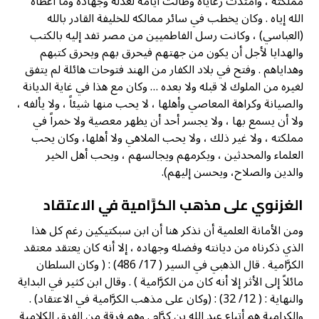
مملكته ، وامتدت رعاياه وطالت أيامه لعدله وجهاده وما أعطاه
الله إياه . وكان يخطب في سائر ممالكه للخليفة القادر بالله
(العباسي) ، وكانت رسل الفاطميين من مصر تفد إليه بالكتب
والهدايا لأجل أن يكون من جهتهم فيحرق بهم ويحرق كتبهم
وهداياهم . وفتح في بلاد الكفار من الهند فتوحات هائلة لم يتفق
لغيره من الملوك لا قبله ولا بعده … وكان مع هذا في غاية الديانة
والصيانة وكراهة المعاصي وأهلها ، لا يحب منها شيئاً ، ولا يألفه ،
ولا أن يسمع بها ، ولا يجسر أحد أن يظهر معصية ولا خمراً في
مملكته ، ولا غير ذلك ، ولا يحب الملاهي ولا أهلها، وكان يحب
العلماء والمحدثين ، ويكرمهم ويجالسهم ، ويحب أهل الخير
والدين والصلاح، ويحسن إليهم).
الغزنوي على مذهب الكرَّامية في الاعتقاد
ومن الأمانة العلمية أن نذكر هنا أن ابن سبكتيكين رغم كل هذا
الذي ذكرناه من ديانته وفضله وجهاده ، إلا أنه كان يعتقد معتقد
الكرَّامية . قال الذهبي في السير ( 17/ 486) : ( وكان السلطان
مائلاً إلى الأثر إلا أنه كان من الكرَّامية ) . وقال ابن كثير في البداية
والنهاية : ( 12/ 32) : (وكان على مذهب الكرَّامية في الاعتقاد) .
والكرامية هم أتباع عبد الله بن كرَّام . وهم فرقة من الفرق الكلامية