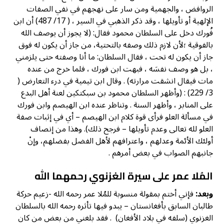
الروافض ، والجهمية ومن سار على نهجهم في نفي الصفات
الإلهية أو تأويلها ، وقد ذكر الذهبي في السير ، ( 17/ 487) أن ابن
فُورك دخل على السلطان محمود فقال: (لا يجوز أن يوصف الله
بالفوقية ؛لأن لازم ذلك وصفه بالتحتية، من جاز أن يكون له فوق
جاز أن يكون له تحت ، فقال السلطان: ما أنا وصفته حتى يلزمني
، بل هو وصف نفسَه ، فبهت ابن فورك ، فلما خرج من عنده
مات فيقال انشقت مرارته) . وقال ابن تيمية في درء التعارض (
3/ 229) : (وأظهر السلطان محمود بن سبكتكين لعنة أهل البدع
على المنابر ، وأظهر السنة . وتناظر عنده ابن الهيصم وابن فورك
في مسألة العلو فرأى قوة كلام ابن الهيصم – أي في إثبات صفة
العلو لله تعالى وعدم تأويلها – فرجح ذلك). وهذا من إنصاف
أولئك الأئمة وعدلهم ، واعترافهم لأهل الفضل بفضلهم، وإنْ
جانبهم الصواب في بعض أمرهم .
المُلا عمر على سيرة الغزنوي رحمهما الله
وبعد:
فإني أختم بمقولة منسوبة للمُلا عمر رحمه الله -زعيم حركة
طالبان السابق بأفغانستان – يبدو فيها تأثره رحمه الله بالسلطان
الغزنوي (سلفه في بلاد الأفغان) . فقد بلغني من بعض من كان