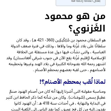
بعض أعماله رحمه الله
من هو محمود
الغَزنوي؟
هو السلطان محمود بن سُبُكْتِكِين (360- 421 هـ) ، وقد كان
سلطانًا على بلاد غَزْنة وما والاها ، وذلك في فترة ضعف الدولة
العباسية ، والتي نشأت فيها دول عدة مستقلة عن الخلافة
الإسلامية (إقليم غَزْنة يقع الآن في جنوب شرقي أفغانستان). وقد
اشتهر رحمه الله بفتوحاته الكثيرة في بلاد الهند وغيرها وتحطيمه
لأصنامهم ، حتى لقبه بعضهم بمحطم الأصنام .
لماذا لُقب بمحطم الأصنام؟!
ومناسبة مقولته التي أشرنا إليها أنه كان من أصنام الهنود صنمٌ
عظيمٌ يسمى (سُومَنات) . وكان من شأنه كما ذكر الحافظ ابن كثير
في البداية والنهاية ، في أحداث سنة 418 هـ : أن الهنود كانوا
يفدون إليه من كل فج عميق، كما يفد الناس إلى الكعبة البيت