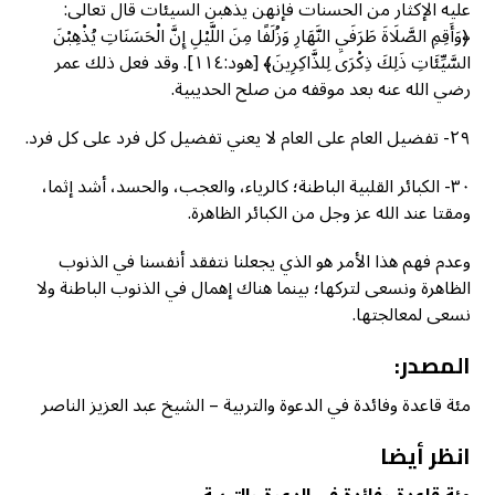
عليه الإكثار من الحسنات فإنهن يذهبن السيئات قال تعالى:
﴿وَأَقِمِ الصَّلَاةَ طَرَفَيِ النَّهَارِ وَزُلَفًا مِنَ اللَّيْلِ إِنَّ الْحَسَنَاتِ يُذْهِبْنَ
السَّيِّئَاتِ ذَلِكَ ذِكْرَى لِلذَّاكِرِينَ﴾ [هود:١١٤]. وقد فعل ذلك عمر
رضي الله عنه بعد موقفه من صلح الحديبية.
٢٩- تفضيل العام على العام لا يعني تفضيل كل فرد على كل فرد.
٣٠- الكبائر القلبية الباطنة؛ كالرياء، والعجب، والحسد، أشد إثما،
ومقتا عند الله عز وجل من الكبائر الظاهرة.
وعدم فهم هذا الأمر هو الذي يجعلنا نتفقد أنفسنا في الذنوب
الظاهرة ونسعى لتركها؛ بينما هناك إهمال في الذنوب الباطنة ولا
نسعى لمعالجتها.
المصدر:
مئة قاعدة وفائدة في الدعوة والتربية – الشيخ عبد العزيز الناصر
انظر أيضا