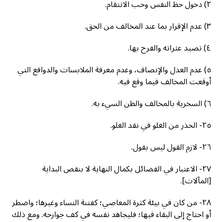
٢) دخول حظ النفس وحب الانتقام.
٣) عدم الإقرار بما عند المخالف من الحق.
٤) تصيد عثراته والفرح بها.
٥) عدم العدل والإنصاف، وعدم معرفة الملابسات والدوافع التي
أوقعت المخالف فيما وقع فيه.
٦) السخرية بالمخالف والظن السيء به.
٢٥- الحذر من الغلو في نقد الغلو.
٢٦- لازم القول ليس بقول.
٢٧- الاعتبار في الفضائل بكمال النهاية لا بنقص البداية
[المآلات].
٢٨- من كان في بيئة كثرة المعاصي؛ كفتنة النساء وغيرها؛ واضطر
أو احتاج إلى البقاء فيها؛ فليجاهد نفسه في كف جوارحه. ومع ذلك