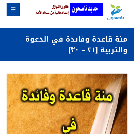
مئة قاعدة وفائدة في الدعوة
والتربية [٢١ – ٣٠]