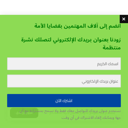
انضم إلى آلاف المهتمين بقضايا الأمة
زودنا بعنوان بريدك الإلكتروني لتصلك نشرة
منتظمة
اشترك الآن
نستخدم عنوان بريدك للتواصل معك فقط ولا نسمح بمشاركته مع أي
يستخدم هذا الموقع الكوكيز لتحسين تجربة المستخدم.
قبول وإغلاق
جهة
ويمكنك إلغاء الاشتراك في أي وقت