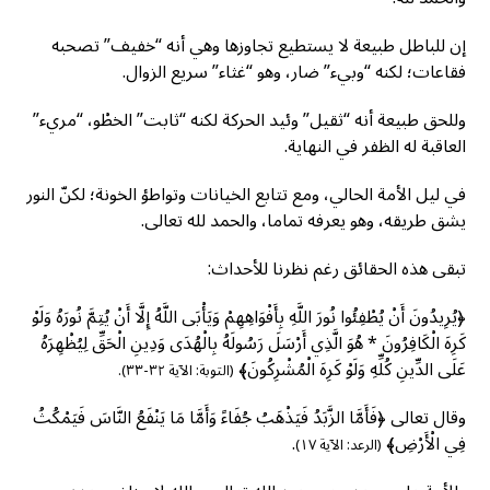
إن للباطل طبيعة لا يستطيع تجاوزها وهي أنه “خفيف” تصحبه
فقاعات؛ لكنه “وبيء” ضار، وهو “غثاء” سريع الزوال.
وللحق طبيعة أنه “ثقيل” وئيد الحركة لكنه “ثابت” الخطْو، “مريء”
العاقبة له الظفر في النهاية.
في ليل الأمة الحالي، ومع تتابع الخيانات وتواطؤ الخونة؛ لكنّ النور
يشق طريقه، وهو يعرفه تماما، والحمد لله تعالى.
تبقى هذه الحقائق رغم نظرنا للأحداث:
﴿يُرِيدُونَ أَنْ يُطْفِئُوا نُورَ اللَّهِ بِأَفْوَاهِهِمْ وَيَأْبَى اللَّهُ إِلَّا أَنْ يُتِمَّ نُورَهُ وَلَوْ
كَرِهَ الْكَافِرُونَ * هُوَ الَّذِي أَرْسَلَ رَسُولَهُ بِالْهُدَى وَدِينِ الْحَقِّ لِيُظْهِرَهُ
عَلَى الدِّينِ كُلِّهِ وَلَوْ كَرِهَ الْمُشْرِكُونَ﴾
(التوبة: الآية ٣٢-٣٣).
وقال تعالى ﴿فَأَمَّا الزَّبَدُ فَيَذْهَبُ جُفَاءً وَأَمَّا مَا يَنْفَعُ النَّاسَ فَيَمْكُثُ
فِي الْأَرْضِ﴾
.
(الرعد: الآية ١٧)