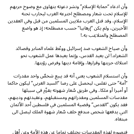
وأن ادعاء “حماية الإسلام” ونشر دعوته يتهاوى مع وضوح حربهم
للإسلام تحت شعار ومصطلح اخترعه الغرب ليحارب تحته
الإسلام، وقد قتل الغرب ملايين المسلمين من قبل وفي العقدين
الأخيرين، ولم يكن “إرهابيا” حسب مصطلحه؛ إذ هو واضع
المصطلح والمتلاعِب به..!
وأن صياح الشعوب ضد إسرائيل ووعْظ علماء المنابر وقصائد
الشعراء..! لن يعيد القدس، وإنما يعيدها عمل الشعوب نحو
امتلاك حريتها وقرارها، وإقامة دينها وفرض رؤيتها.
وأن استسلام الشعوب يعني أنه قد يبيع شخصٌ واحد مقدرات
“أمة” حتى تفلس، ليحصل على رضا “السيد الغربي” ليكون حاكما
أو أميرا أو ملكا.. وفي طريق سُعار شهوته يقزّم في سبيلها
مقدسات المسلمين ومقدراتهم ومستقبلهم، وعقيدتهم ودينهم،
فقد يكون “القدس” وقضية المسلمين في فلسطين أحد الأثمان
التي يدفعها شخص مندفع خلف سُعار شهوة الملك ليصل الى
مبتغاه.
فتصوره لهذه المقدسات يختلف تماما عن هذه الأمة وعن أهل