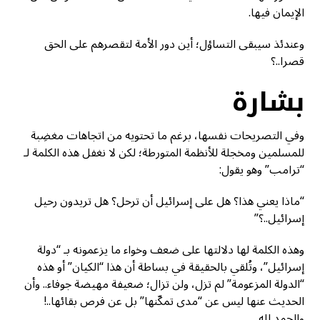
الإيمان فيها.
وعندئذ سيبقى التساؤل؛ أين دور الأمة لتقصرهم على الحق
قصرا..؟
بشارة
وفي التصريحات نفسها، برغم ما تحتويه من اتجاهات مغضِبة
للمسلمين ومخجلة للأنظمة المتورطة؛ لكن لا نغفل هذه الكلمة لـ
“ترامب” وهو يقول:
“ماذا يعني هذا؟ هل على إسرائيل أن ترحل؟ هل تريدون رحيل
إسرائيل..؟”
وهذه الكلمة لها دلالتها على ضعف وخواء ما يزعمونه بـ “دولة
إسرائيل”، وتُلقي بالحقيقة في بساطة أن هذا “الكيان” أو هذه
“الدولة المزعومة” لم تزل، ولن تزال؛ ضعيفة مهيضة جوفاء.. وأن
الحديث عنها ليس عن “مدى تمكّنها” بل عن فرص بقائها..!
والحمد لله.