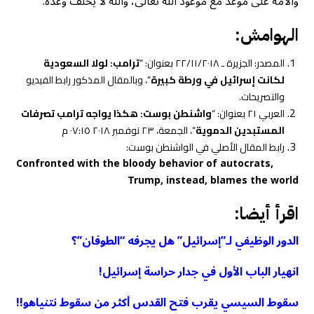
والأمة على موعد مع موعود الله تعالى، والله لا يخلف وعده.
الهوامش:
المصدر: الجزيرة ـ ٢٢/١١/٢٠١٨ بعنوان: “
ترامب: لولا السعودية
لكانت إسرائيل في ورطة كبيرة
“، وبالمقال المذكور رابط الفيديو
والتصريحات.
العربي ٢١ بعنوان: “
واشنطن بوست: هكذا يواجه ترامب تصرفات
المستبدين الدموية
“، الجمعة، ٢٣ نوفمبر ٢٠١٨ ٠٧:١٥ م
رابط المقال الأصلي في الواشنطن بوست:
Confronted with the bloody behavior of autocrats,
Trump, instead, blames the world
اقرأ أيضا:
الدور الوظيفي لـ”إسرائيل” هل يجرفه “الطوفان”؟
انهيار الباب الأول في جدار حراسة إسرائيل!
سقوط السيسي يقرب فتح القدس أكثر من سقوط نتنياهو!!