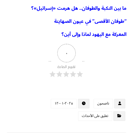
ما بين النكبة والطوفان.. هل هرمت «إسرائيل»؟
“طوفان الأقصى” في عيون الصهاينة
المعركة مع اليهود لماذا وإلى أين؟
٠
تقييم المادة
ناصحون
٢٠٢٥-٠١-١٢
تعليق على الأحداث