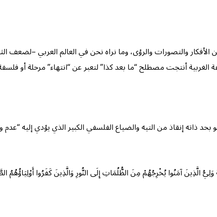
من الأفكار والتصورات والرؤى، وما نراه نحن في العالم العربي –لضعف ا
 الغربية أنتجت مصطلح “ما بعد كذا” لتعبر عن “انتهاء” مرحلة أو فلسف
 بحد ذاته إنقاذ من التيه والضياع الفلسفي الكبير الذي يؤدي إليه “ع
َنُوا يُخْرِجُهُمْ مِنَ الظُّلُمَاتِ إِلَى النُّورِ وَالَّذِينَ كَفَرُوا أَوْلِيَاؤُهُمُ الطَّاغُوت