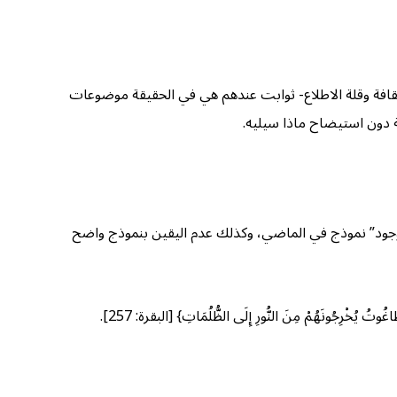
لثقافة وقلة الاطلاع- ثوابت عندهم هي في الحقيقة موضوعات
ة دون استيضاح ماذا سيليه.
دم وجود” نموذج في الماضي، وكذلك عدم اليقين بنموذج واضح
ُ يُخْرِجُونَهُمْ مِنَ النُّورِ إِلَى الظُّلُمَاتِ} [البقرة: 257].