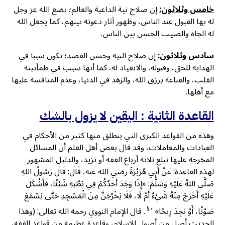
خامس وثلاثون:
إن صلاح نية الداعية والعالم؛ يضع الله عز وجل
له بها القبول عند الناس، وظهور آثار دعوته بينهم، كما يجعل الله
له الجاه والصيت الحسن بين الناس.
سادس وثلاثون:
إن صلاح النية وحسن القصد؛ تكون سببا في
الهداية للحق، وقبوله، والانقياد له، كما أنها سبب في طمأنينة
القلب، والقناعة برزق الله، والزهد في الدنيا، وعدم المنافسة عليها
مع أهلها.
القاعدة الثانية : اليقين لا يزول بالشك
وهذه من القواعد الكبرى التي ينطلق منها كثير من الأحكام في
العبادات والمعاملات، وقد قال بعض أهل العلم أن المسائل
المخرجة عليها تبلغ ثلاثة أرباع الفقه أو تزيد، والدليل المشهور
لهذه القاعدة: عَنْ أَبِي هُرَيْرَةَ رضي الله عنه، قَالَ: قَالَ رَسُولُ اللهِ
صَلَّى اللهُ عَلَيْهِ وَسَلَّمَ: «إِذَا وَجَدَ أَحَدُكُمْ فِي بَطْنِهِ شَيْئًا، فَأَشْكَلَ
عَلَيْهِ أَخَرَجَ مِنْهُ شَيْءٌ أَمْ لَا، فَلَا يَخْرُجَنَّ مِنَ الْمَسْجِدِ حَتَّى يَسْمَعَ
١٠
صَوْتًا، أَوْ يَجِدَ رِيحًا»
. قال الإمام النووي رحمه الله تعالى: (وهذا
الحديث أصل من أصول الإسلام، وقاعدة عظيمة من قواعد الفقه،