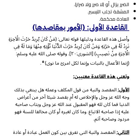
الضرر يزال أو (لا ضرر ولا ضرار).
المشقة تجلب التيسير.
العادة محكمة.
القاعدة الأولى: (الأمور بمقاصدها)
وأصل هذه القاعدة ودليلها قوله تعالى: (مَنْ كَانَ يُرِيدُ حَرْثَ الْآخِرَةِ
نَزِدْ لَهُ فِي حَرْثِهِ وَمَنْ كَانَ يُرِيدُ حَرْثَ الدُّنْيَا نُؤْتِهِ مِنْهَا وَمَا لَهُ فِي
الْآخِرَةِ مِنْ نَصِيبٍ) [الشورى:٢٠]. وقوله صلى الله عليه وسلم:
٥
(إنما الأعمال بالنيات وإنما لكل امرئ ما نوى)
.
وتعني هذه القاعدة معنيين:
الأول:
المقصد والنية من قول المكلف وعمله هل يبتغي بذلك
وجه الله عز وجل والإخلاص له أم يقصد شيئا آخر من أعراض
الدنيا فما كان لله فهو المقبول عند الله عز وجل ويثاب صاحبه
عليه إذا صاحبه الاتباع. وما كان لغيره أو كان مخالفا للسنة فهو
مردود وصاحبه آثم.
الثاني:
المقصد والنية التي تفرق بين كون العمل عبادة أو عادة