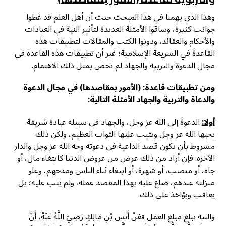
وهذا الذي يهمنا في هذا المبحث حيث أن أهل العلم قد غطوا
جوانب كثيرة، وساقوا الأمثلة العديدة لتأثير النية في العبادات
والأحكام والعقائد، ودونوا الكتب والمقالات لتطبيقات هذه
القاعدة في الشريعة الإسلامية؛ غير أن تطبيقات هذه القاعدة في
مجال الدعوة والتربية والجهاد لم تحض بمثل ذلك الاهتمام.
ومن تطبيقات قاعدة: (الأمور بمقاصدها) في مجال الدعوة
والدعاة والتربية والجهاد الأمثلة التالية:
أولا:
الدعوة إلى الله عز وجل، والجهاد في سبيله عبادة شريفة
يحبها الله عز وجل ويثيب عليها الثواب العظيم، ولكن ذلك
مشروط بأن يكون قصد الداعية في دعوته وجه الله عز وجل والدار
الآخرة. فإن أراد من ذلك عرض من عروض الدنيا كابتغاء مال، أو
جاه، أو منصب، أو شهرة، أو ابتغاء ثناء الناس ومدحهم، وعلو
منزلته عندهم، ضاع عليه بهذا المقصد عمله، ولم يثب عليه؛ بل
يعاقب ويؤاخذ على ذلك.
والنية تبلغ مبلغ العمل فعَنْ أَنَسِ بْنِ مَالِكٍ رَضِيَ اللَّهُ عَنْهُ، أَنَّ