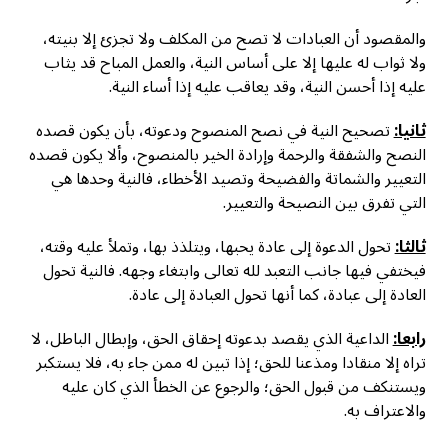
والمقصود أن العبادات لا تصح من المكلف ولا تجزئ إلا بنيته،
ولا ثواب له عليها إلا على أساس النية، والعمل المباح قد يثاب
عليه إذا أحسن النية، وقد يعاقب عليه إذا أساء النية.
ثانيا:
تصحيح النية في نصح المنصوح ودعوته، بأن يكون قصده
النصح والشفقة والرحمة وإرادة الخير بالمنصوح، وألا يكون قصده
التعيير والشماتة والفضيحة وتصيد الأخطاء، فالنية وحدها هي
التي تفرق بين النصيحة والتعيير.
ثالثا:
تحول الدعوة إلى عادة يحبها، ويتلذذ بها، وتملأ عليه وقته،
فيختفي فيها جانب التعبد لله تعالى وابتغاء وجهه. فالنية تحول
العادة إلى عبادة، كما أنها تحول العبادة إلى عادة.
رابعا:
الداعية الذي يقصد بدعوته إحقاق الحق، وإبطال الباطل، لا
تراه إلا منقادا ومذعنا للحق؛ إذا تبين له ممن جاء به، فلا يستكبر
ويستنكف من قبول الحق؛ والرجوع عن الخطأ الذي كان عليه
والاعتراف به.