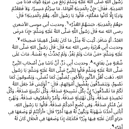
رَسُولَ اللَّهِ صَلَّى اللهُ عَلَيْهِ وَسَلَّمَ رَجَعَ مِنْ غَزْوَةِ تَبُوكَ فَدَنَا مِنَ
المَدِينَةِ، فَقَالَ: «إِنَّ بِالْمَدِينَةِ أَقْوَامًا، مَا سِرْتُمْ مَسِيرًا، وَلاَ قَطَعْتُمْ
وَادِيًا إِلَّا كَانُوا مَعَكُمْ»، قَالُوا: يَا رَسُولَ اللَّهِ، وَهُمْ بِالْمَدِينَةِ؟ قَالَ:
٦
«وَهُمْ بِالْمَدِينَةِ، حَبَسَهُمُ العُذْرُ»
. وحديث أبي موسى الأشعري
رضي الله عنه قَالَ رَسُولُ اللَّهِ صَلَّى اللهُ عَلَيْهِ وَسَلَّمَ: «إِذَا مَرِضَ
٧
العَبْدُ، أَوْ سَافَرَ، كُتِبَ لَهُ مِثْلُ مَا كَانَ يَعْمَلُ مُقِيمًا صَحِيحًا»
.
وحديث أَبِي هُرَيْرَةَ رضي الله عنه قَالَ: قَالَ رَسُولُ اللهِ صَلَّى اللهُ
عَلَيْهِ وَسَلَّمَ: «مَنْ مَاتَ وَلَمْ يَغْزُ، وَلَمْ يُحَدِّثْ بِهِ نَفْسَهُ، مَاتَ عَلَى
٨
شُعْبَةٍ مِنْ نِفَاقٍ»
. وحديث أَبِي ذَرٍّ، أَنَّ نَاسًا مِنْ أَصْحَابِ النَّبِيِّ
صَلَّى اللهُ عَلَيْهِ وَسَلَّمَ قَالُوا لِلنَّبِيِّ صَلَّى اللهُ عَلَيْهِ وَسَلَّمَ: يَا رَسُولَ
اللهِ، ذَهَبَ أَهْلُ الدُّثُورِ بِالْأُجُورِ، يُصَلُّونَ كَمَا نُصَلِّي، وَيَصُومُونَ كَمَا
نَصُومُ، وَيَتَصَدَّقُونَ بِفُضُولِ أَمْوَالِهِمْ، قَالَ: ” أَوَلَيْسَ قَدْ جَعَلَ اللهُ
لَكُمْ مَا تَصَّدَّقُونَ؟ إِنَّ بِكُلِّ تَسْبِيحَةٍ صَدَقَةً، وَكُلِّ تَكْبِيرَةٍ صَدَقَةً، وَكُلِّ
تَحْمِيدَةٍ صَدَقَةً، وَكُلِّ تَهْلِيلَةٍ صَدَقَةً، وَأَمْرٌ بِالْمَعْرُوفِ صَدَقَةٌ، وَنَهْيٌ
عَنْ مُنْكَرٍ صَدَقَةٌ، وَفِي بُضْعِ أَحَدِكُمْ صَدَقَةٌ، قَالُوا: يَا رَسُولَ اللهِ،
أَيَأتِي أَحَدُنَا شَهْوَتَهُ وَيَكُونُ لَهُ فِيهَا أَجْرٌ؟ قَالَ: «أَرَأَيْتُمْ لَوْ وَضَعَهَا فِي
حَرَامٍ أَكَانَ عَلَيْهِ فِيهَا وِزْرٌ؟ فَكَذَلِكَ إِذَا وَضَعَهَا فِي الْحَلَالِ كَانَ لَهُ
٩
أَجْرٌ»
.