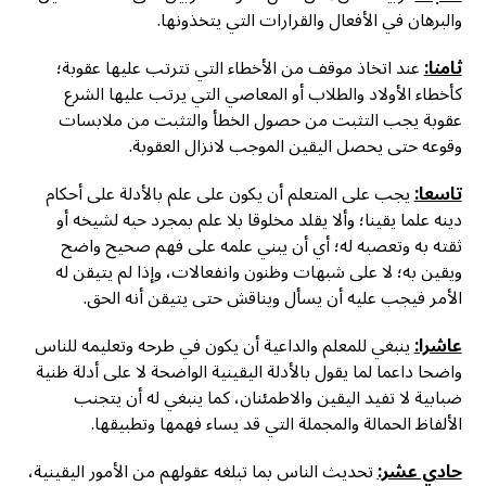
والبرهان في الأفعال والقرارات التي يتخذونها.
ثامنا:
عند اتخاذ موقف من الأخطاء التي تترتب عليها عقوبة؛
كأخطاء الأولاد والطلاب أو المعاصي التي يرتب عليها الشرع
عقوبة يجب التثبت من حصول الخطأ والتثبت من ملابسات
وقوعه حتى يحصل اليقين الموجب لانزال العقوبة.
تاسعا:
يجب على المتعلم أن يكون على علم بالأدلة على أحكام
دينه علما يقينا؛ وألا يقلد مخلوقا بلا علم بمجرد حبه لشيخه أو
ثقته به وتعصبه له؛ أي أن يبني علمه على فهم صحيح واضح
ويقين به؛ لا على شبهات وظنون وانفعالات، وإذا لم يتيقن له
الأمر فيجب عليه أن يسأل ويناقش حتى يتيقن أنه الحق.
عاشرا:
ينبغي للمعلم والداعية أن يكون في طرحه وتعليمه للناس
واضحا داعما لما يقول بالأدلة اليقينية الواضحة لا على أدلة ظنية
ضبابية لا تفيد اليقين والاطمئنان، كما ينبغي له أن يتجنب
الألفاظ الحمالة والمجملة التي قد يساء فهمها وتطبيقها.
حادي عشر:
تحديث الناس بما تبلغه عقولهم من الأمور اليقينية،