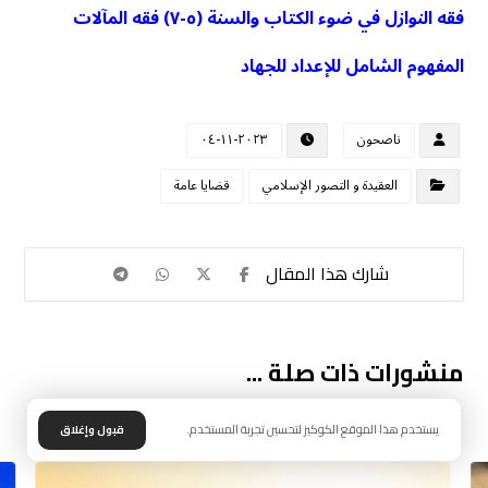
فقه النوازل في ضوء الكتاب والسنة (٥-٧) فقه المآلات
المفهوم الشامل للإعداد للجهاد
ناصحون
٢٠٢٣-١١-٠٤
العقيدة و التصور الإسلامي
قضايا عامة
منشورات ذات صلة ...
يستخدم هذا الموقع الكوكيز لتحسين تجربة المستخدم.
قبول وإغلاق