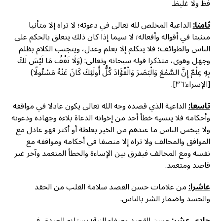
فظ ولا غليظ.
ثامنا:
الداعية المخلص لله تعالى في دعوته؛ لا تراه إلا متأنيا
متثبتا في أقواله وأفعاله؛ لا سيما إذا كان ذلك يتعلق بالحكم على
الناس والطوائف؛ فلا يتكلم إلا بعلم وعدل، ويتجنب الكلام بظلم
وجهل وهوى، متذكرا قوله سبحانه وتعالى: (وَلَا تَقْفُ مَا لَيْسَ لَكَ
بِهِ عِلْمٌ إِنَّ السَّمْعَ وَالْبَصَرَ وَالْفُؤَادَ كُلُّ أُولَئِكَ كَانَ عَنْهُ مَسْئُولًا)
[الإسراء:٣٦].
تاسعا:
الداعية الذي قصده وجه الله تعالى يكون عادلا في مواقفه
وأحكامه فلا ينسيه خطأ أحد من إخوانه الدعاة بلاءه وجهاده ودعوته
ولا يبخس الناس ما عندهم من الخير بغلطة أو أكثر فهو عادل مع
الموافق والمخالف ولا تراه إلا منصفا في أحكامه ومواقفه مع
نفسه ومع المخالف فيفرق بين الإساءة والخطأ المتعمد وآخر غير
قاصد ومتعمد.
عاشرا:
من علامات حسن القصد سلامة القلب من الحقد
والحسد واضمار الشر بالناس.
حادي عشر:
حسن القصد وصفاء النية؛ يستلزم الصدق في