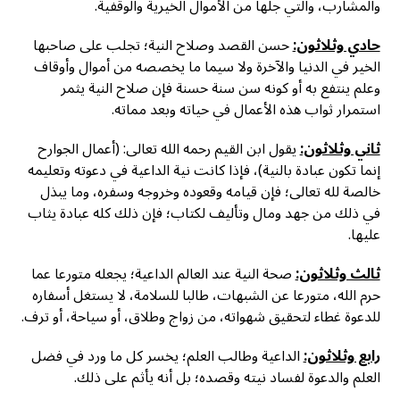
والمشارب، والتي جلها من الأموال الخيرية والوقفية.
حادي وثلاثون:
حسن القصد وصلاح النية؛ تجلب على صاحبها
الخير في الدنيا والآخرة ولا سيما ما يخصصه من أموال وأوقاف
وعلم ينتفع به أو كونه سن سنة حسنة فإن صلاح النية يثمر
استمرار ثواب هذه الأعمال في حياته وبعد مماته.
ثاني وثلاثون:
يقول ابن القيم رحمه الله تعالى: (أعمال الجوارح
إنما تكون عبادة بالنية)، فإذا كانت نية الداعية في دعوته وتعليمه
خالصة لله تعالى؛ فإن قيامه وقعوده وخروجه وسفره، وما يبذل
في ذلك من جهد ومال وتأليف لكتاب؛ فإن ذلك كله عبادة يثاب
عليها.
ثالث وثلاثون:
صحة النية عند العالم الداعية؛ يجعله متورعا عما
حرم الله، متورعا عن الشبهات، طالبا للسلامة، لا يستغل أسفاره
للدعوة غطاء لتحقيق شهواته، من زواج وطلاق، أو سياحة، أو ترف.
رابع وثلاثون:
الداعية وطالب العلم؛ يخسر كل ما ورد في فضل
العلم والدعوة لفساد نيته وقصده؛ بل أنه يأثم على ذلك.