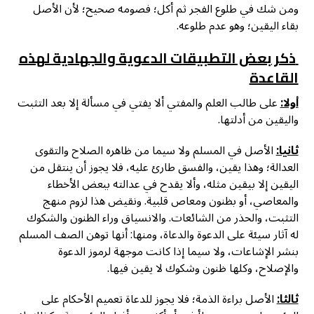
ومن شك في طلوع الفجر ثم أكل؛ فصومه صحيح؛ لأن الأصل
بقاء اليقين؛ وهو عدم طلوعه.
ذكر بعض التطبيقات الدعوية والجهادية لهذه
القاعدة
أولا:
على طالب العلم والمفتي ألا يفتي في مسألة إلا بعد التثبت
واليقين من أدلتها.
ثانيا:
الأصل في المسلم ولا سيما من ظاهره الصلاح والتقوى
العدالة؛ وهذا يقين، والفسق طارئ عليه، فلا يجوز أن ينتقل من
اليقين إلا بيقين مثله، وألا يقدح في عدالته ببعض الأخطاء
والمعاصي، أو بظنون ومعاص قلبية. ونقيض هذا لزوم منهج
التثبت، والحذر من الشائعات. والانسياق وراء الظنون والشكوك
له آثار سيئة على الدعوة والدعاة، ومنها: أنها توهن الصف المسلم
بنشر الإشاعات، ولا سيما إذا كانت موجهة لرموز الدعوة
والإصلاح، وكلها ظنون وشكوك لا يقين فيها.
ثالثا:
الأصل براءة الذمة؛ فلا يجوز للدعاة تعميم الأحكام على