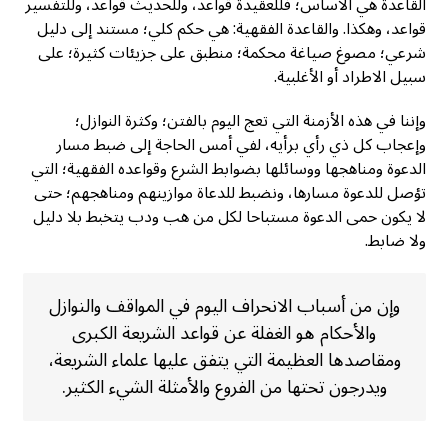
القاعدة هي الأساس؛ فللعقيدة قواعد، وللحديث قواعد، وللتفسير
قواعد، وهكذا. والقاعدة الفقهية: هي حكم كلي؛ مستند إلى دليل
شرعي؛ مصوغ صياغة محكمة؛ منطبق على جزيئات كثيرة؛ على
سبيل الاطراد أو الأغلبية.
وإننا في هذه الأزمنة التي تعج اليوم بالفتن؛ وكثرة النوازل؛
وإعجاب كل ذي رأي برأيه، لفي أمس الحاجة إلى ضبط مسار
الدعوة ومناهجها ووسائلها بضوابط الشرع وقواعده الفقهية؛ التي
تؤصل للدعوة مسارها، ونضبط للدعاة موازينهم ومناهجهم؛ حتى
لا يكون حمى الدعوة مستباحا لكل من هب ودب يتخبط بلا دليل
ولا ضابط.
وإن من أسباب الانحراف اليوم في المواقف والنوازل
والأحكام هو الغفلة عن قواعد الشريعة الكبرى
ومقاصدها العظيمة التي يتفق عليها علماء الشريعة،
ويدرجون تحتها من الفروع والأمثلة الشيء الكثير.