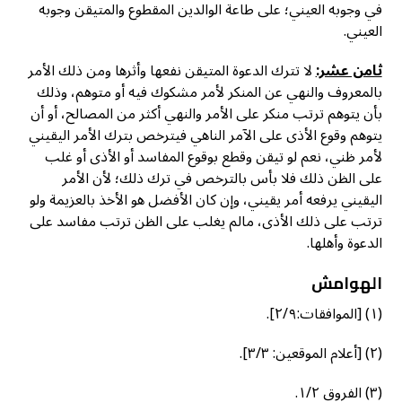
في وجوبه العيني؛ على طاعة الوالدين المقطوع والمتيقن وجوبه
العيني.
ثامن عشر:
لا تترك الدعوة المتيقن نفعها وأثرها ومن ذلك الأمر
بالمعروف والنهي عن المنكر لأمر مشكوك فيه أو متوهم، وذلك
بأن يتوهم ترتب منكر على الأمر والنهي أكثر من المصالح، أو أن
يتوهم وقوع الأذى على الآمر الناهي فيترخص بترك الأمر اليقيني
لأمر ظني، نعم لو تيقن وقطع بوقوع المفاسد أو الأذى أو غلب
على الظن ذلك فلا بأس بالترخص في ترك ذلك؛ لأن الأمر
اليقيني يرفعه أمر يقيني، وإن كان الأفضل هو الأخذ بالعزيمة ولو
ترتب على ذلك الأذى، مالم يغلب على الظن ترتب مفاسد على
الدعوة وأهلها.
الهوامش
(١) [الموافقات:٢/٩].
(٢) [أعلام الموقعين: ٣/٣].
(٣) الفروق ١/٢.