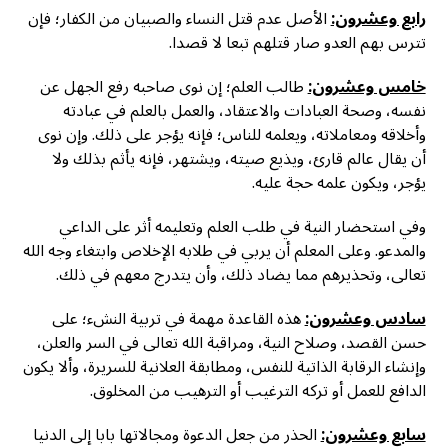
رابع وعشرون:
الأصل عدم قتل النساء والصبيان من الكفار؛ فإن
تترس بهم العدو صار قتلهم تبعا لا قصدا.
خامس وعشرون:
طالب العلم؛ إن نوى صاحبه رفع الجهل عن
نفسه، وصحة العبادات والاعتقاد، والعمل بالعلم في عبادته
وأخلاقه ومعاملاته، ويعلمه للناس؛ فإنه يؤجر على ذلك. وإن نوى
أن يقال عالم قارئ، ويذيع صيته، ويشتهر، فإنه يأثم بذلك ولا
يؤجر، ويكون علمه حجة عليه.
وفي استحضار النية في طلب العلم وتعليمه أثر على الداعي
والمدعو. وعلى المعلم أن يربي في طلابه الإخلاص وابتغاء وجه الله
تعالى، وتحذيرهم مما يضاد ذلك، وأن يتدرج معهم في ذلك.
سادس وعشرون:
هذه القاعدة مهمة في تربية النشء؛ على
حسن القصد، وصلاح النية، ومراقبة الله تعالى في السر والعلن،
وإنشاء الرقابة الذاتية للنفس، ومطابقة العلانية للسريرة، وألا يكون
الدافع للعمل أو تركه الترغيب أو الترهيب من المخلوق.
سابع وعشرون:
الحذر من جعل الدعوة ومجالاتها بابا إلى الدنيا