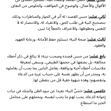
الأقوال والأعمال، والوضوح في المواقف، والخلوص من النفاق.
ثاني عشر:
حسن القصد؛ له أثر في الحوار والمناظرات؛ وذلك
بتصحيح النية في طلب الحق، والانقياد له، والانتصار له لا
للنفس وحظوظها، والاعتراف بالخطأ إذا تبين.
ثالث عشر:
صحة النية؛ تستلزم حفظ الأمانة، ورعاية العهود
والعقود.
رابع عشر:
من حسن قصده وصحت نيته؛ لا يبالغ في ذكر أخطاء
مخالفه؛ بل يضعها في حجمها الطبيعي، ويسعى لمعرفة
ملابسات أخطاء أخيه ودوافعه، يعامل الناس بما يحب أن يعاملوه
به، ويحذر من أن يظهر نفسه على حساب غيره من الدعاة
وتنقصهم؛ وهذه شهوة خفية قل من يتفطن لها.
خامس عشر:
حَسَنُ النية؛ بعيدا عن سوء الظن والشك في نيات
إخوانه الدعاة، يحب لهم ما يحب لنفسه، ويحملهم على محامل
الخير ما استطاع.