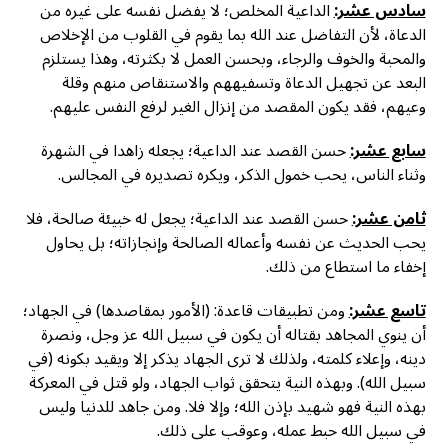
سادس عشر:
الداعية المخلص؛ لا يفضل نفسه على غيره من
الدعاة، لأن التفاضل عند الله بما يقوم في القلوب من الإخلاص
والمحبة والخوف والرجاء، وبحسن العمل لا بكثرته، وهذا يستلزم
البعد عن تجهيل الدعاة وتسفيههم والاستنقاص منهم وقلة
وعيهم، فقد يكون المقصد من إنزال الغير لرفع النفس عليهم.
سابع عشر:
حسن القصد عند الداعية؛ يجعله زاهدا في الشهرة
وثناء الناس، يحب خمول الذكر، ويكره تصديره في المجالس.
ثامن عشر:
حسن القصد عند الداعية؛ يجعل له خبيئة صالحة، فلا
يحب الحديث عن نفسه وأعماله الصالحة وإنجازاته؛ بل يحاول
إخفاء ما استطاع من ذلك.
تاسع عشر:
ومن تطبيقات قاعدة: (الأمور بمقاصدها) في الجهاد؛
أن ينوي المجاهد بقتاله أن يكون في سبيل الله عز وجل، ونصرة
دينه، وإعلاء كلمته، ولذلك لا ترى الجهاد يذكر إلا ويقيد بكونه (في
سبيل الله). وبهذه النية يتحقق ثواب الجهاد، ولو قتل في المعركة
بهذه النية فهو شهيد بإذن الله؛ وإلا فلا. ومن جاهد للدنيا وليس
في سبيل الله حبط عمله، وعوقب على ذلك.