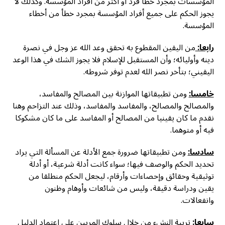
المؤسسات بمجرد خطأ فرد أو أكثر من أفراد المؤسسة. وكذلك لا
يجوز الحكم على جميع أفراد المؤسسة بمجرد خطأ من أخطاء
المؤسسة.
رابعا:
من اليقين المقطوع به تحقق وعد الله عز وجل في نصرة
دينه وأوليائه؛ وأن المستقبل للإسلام فلا يجوز الشك في هذا الوعد
اليقيني؛ بتأخر نصر الله لعدم توفر شروطه.
خامسا:
ومن تطبيقاتها الموازنة بين المصالح والمفاسد،
والمصالح والمصالح، والمفاسد والمفاسد، وذلك عند التزاحم وهنا
نقدم ما كان يقينيا من المصالح أو المفاسد على ما كان مشكوكا
فيه أو متوهما.
سادسا:
ومن تطبيقاتها ضرورة جمع الأدلة عن المسألة التي يراد
تحديد الحكم والوصف فيها؛ سواء كانت أدلة شرعية، أو أدلة
توثيقية وحقائق وإحصاءات وأرقام، ليجعل الحكم منطلقا من
يقين ودراسة دقيقة، وليس من شائعات وأوهام وظنون
وانفعالات.
سابعا:
تربية النشء من خلال سلوك المربين على اعتماد الدليل