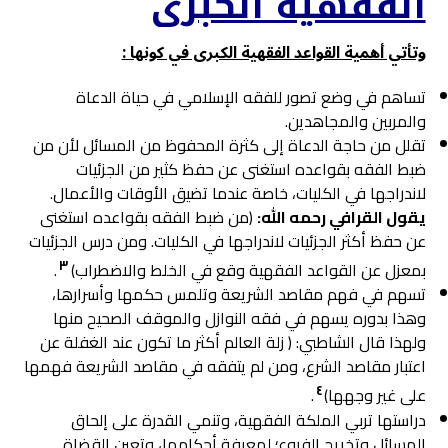
الفقهية الكبرى
وتأتي أهمية القواعد الفقهية الكبرى في كونها :
تساهم في وضع تصور للفقه الإسلامي في حياة الدعاة
والمربين والمجاهدين.
تقلل من حاجة الدعاة إلى كثرة المحفوظ من المسائل لأن من
ضبط الفقه بقواعده استغنى عن حفظ كثير من الجزئيات
لاندراجها في الكليات، خاصة عندما تضيق الأوقات والأعمال.
يقول القرافي رحمه الله:
(من ضبط الفقه بقواعده استغنى
عن حفظ أكثر الجزئيات لاندراجها في الكليات. ومن درس الجزئيات
٣
بمعزل عن القواعد الفقهية وقع في الخلط والاضطراب)
.
تسهم في فهم مقاصد الشريعة وتلمس حكمها وأسرارها،
وهذا بدوره يسهم في فقه النوازل والموقف الصحيح منها
ولهذا قال الشاطبي: ( زلة العالم أكثر ما تكون عند الغفلة عن
اعتبار مقاصد الشرع، ومن لم يتفقه في مقاصد الشريعة فهمها
٤
على غير وجهها)
.
دراستها تربي الملكة الفقهية، وتنمي القدرة على إلحاق
المسائل وتخريج الفروع؛ لمعرفة أحكامها، وتعين القضاة