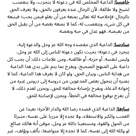
خامسا:
الداعية المخلص لله في دعوته لا يتحزب، ولا يتعصب
لشيخ ولا طائفة، لأن الرجال عنده يعرفون بالحق، ولا يعرف الحق
بالرجال. فإخلاصه لله تعالى يمنعه من أن يغلو فيمن يحب؛ فيتبعه
في كل شيء، ويتعصب له، كما لا يمنعه بغضه من أن يقبل الحق
من بغيضه، فهو عدل في حبه وبغضه.
سادسا:
الداعية الذي مقصده وجه الله عز وجل والدعوة إليه،
يتجرد في دعوته؛ بحيث تكون دعوته للناس إلى الله عز وجل،
وليس لنفسه، أو حزبه، أو طائفته، ومن علامات ذلك: أن يحب كل
داعية على المنهج الصحيح، ويفرح بما يتم على يدي هذا الداعية
من هداية الناس، وبيان الحق، ولو كان لا يعرف هذا الداعية، كما لا
يضره أن يتحول بعض المدعوين من دروسه إلى دروس غيره من
إخوانه الدعاة، ويفرح بإصابة مخالفه للحق، ويحزن لعدم ذلك، لا
أن يفرح بوقوع مخالفه في الخطأ، ويحزن لإصابته للحق.
سابعا:
الداعية الذي قصده رضا الله والدار الآخرة؛ بعيدا عن
العجب والكبر والاستعلاء، ولا تجده إلا مزريا على نفسه، متبرئا
من الحول والقوة، ومستعينا بالله عز وجل، موقن أنه هالك ضائع
لو وكله الله إلى نفسه، كما لا تجده إلا متواضعا، يألف ويؤلف، غير