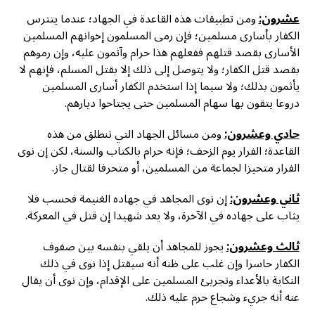
عشرون:
ومن تطبيقات هذه القاعدة في الجهاد؛ عندما يتترس
الكفار بأسارى مسلمين؛ فإن رمى المسلمون إخوانهم المسلمين
الأسارى بقصد قتلهم ففعلهم هذا حرام وآثمون عليه، وإن رموهم
بقصد قتل الكفار؛ ولا يتوصل إلى ذلك إلا بقتل المسلم، فإنهم لا
يأثمون بذلك؛ ولا سيما إذا استخدم الكفار أسارى المسلمين
دروعا يتقون بها سهام المسلمين حتى يجتاحوا ديارهم.
حادي وعشرون:
ومن مسائل الجهاد التي تنطلق من هذه
القاعدة؛ الفرار يوم الزحف؛ فإنه حرام بالكتاب والسنة، لكن إن نوى
الفرار متحيزا لجماعة من المسلمين، أو متحرفا لقتال جاز.
ثاني وعشرون:
إن نوى المجاهد في جهاده الغنيمة فحسب فلا
يثاب على جهاده في الآخرة، ولا يعد شهيدا إن قتل في المعركة.
ثالث وعشرون:
يجوز للمجاهد أن يلقي بنفسه بين صفوف
الكفار حاسرا وإن غلب على ظنه أنه سيقتل إذا نوى في ذلك
النكاية بالأعداء وتجريئ المسلمين على الإقدام، وإن نوى أن يقال
عنه أنه جريء وشجاع حرم عليه ذلك.