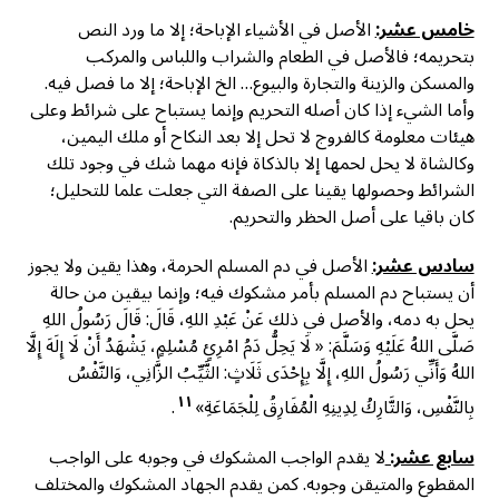
خامس عشر:
الأصل في الأشياء الإباحة؛ إلا ما ورد النص
بتحريمه؛ فالأصل في الطعام والشراب واللباس والمركب
والمسكن والزينة والتجارة والبيوع… الخ الإباحة؛ إلا ما فصل فيه.
وأما الشيء إذا كان أصله التحريم وإنما يستباح على شرائط وعلى
هيئات معلومة كالفروج لا تحل إلا بعد النكاح أو ملك اليمين،
وكالشاة لا يحل لحمها إلا بالذكاة فإنه مهما شك في وجود تلك
الشرائط وحصولها يقينا على الصفة التي جعلت علما للتحليل؛
كان باقيا على أصل الحظر والتحريم.
سادس عشر:
الأصل في دم المسلم الحرمة، وهذا يقين ولا يجوز
أن يستباح دم المسلم بأمر مشكوك فيه؛ وإنما بيقين من حالة
يحل به دمه، والأصل في ذلك عَنْ عَبْدِ اللهِ، قَالَ: قَالَ رَسُولُ اللهِ
صَلَّى اللهُ عَلَيْهِ وَسَلَّمَ: « لَا يَحِلُّ دَمُ امْرِئٍ مُسْلِمٍ، يَشْهَدُ أَنْ لَا إِلَهَ إِلَّا
اللهُ وَأَنِّي رَسُولُ اللهِ، إِلَّا بِإِحْدَى ثَلَاثٍ: الثَّيِّبُ الزَّانِي، وَالنَّفْسُ
١١
بِالنَّفْسِ، وَالتَّارِكُ لِدِينِهِ الْمُفَارِقُ لِلْجَمَاعَةِ»
.
سابع عشر:
لا يقدم الواجب المشكوك في وجوبه على الواجب
المقطوع والمتيقن وجوبه. كمن يقدم الجهاد المشكوك والمختلف