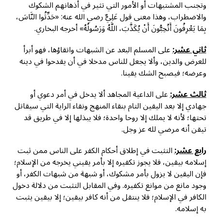
وتجنب المشتبهات أو الأمور التي تثير في أذهانهم الشكوك
والاضطراب، وهذا معنى قول عَلِيٌّ رضي الله عنه: «حَدِّثُوا النَّاسَ،
بِمَا يَعْرِفُونَ أَتُحِبُّونَ أَنْ يُكَذَّبَ، اللَّهُ وَرَسُولُهُ» أخرجه البخاري.
ثاني عشر:
على المسلم البعد عن الشبهات واتقاؤها، فهو أبرأ
للعرض والدين، وألا يجعل للناس مدخلا في أن يقدحوا في دينه
وعرضه؛ فيصبح الشك يقينا.
ثالث عشر:
على الداعية المجاهد ألا يدخل في أمر دعوي أو
جهادي إلا بعد اليقين التام بنقاء المنهج ونقاء الراية التي سيقاتل
تحتها؛ لأنه لا يملك إلا روحا واحدة؛ فلا يبذلها إلا في طريق قد
تيقن أنه مرضي لله عز وجل.
رابع عشر:
التثبت في إطلاق أحكام الكفر على الناس ممن ثبت
إسلامه بيقين، فلا يجوز تكفيره إلا بأمر يقيني يخرجه من الإسلام؛
فإن اليقين لا يزول بأمر مشكوك، أو شبهة من شبهات الكفر، أو
وجود مانع من موانع تكفيره. وفي المقابل التثبت من دلالة دخول
الكافر في الإسلام؛ فلا ينتقل من أنه كافر بيقين؛ إلا بيقين يثبت
به إسلامه.