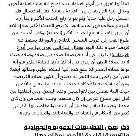
كما أنها تفرق بين أنواع العبادات فلا تصح نية عبادة لعبادة أخرى.
ومثال النية التي تفرق بين العبادة والعادة
: فعل الاغتسال فلو
اغتسل رجل عليه جنابة ولم ينوِ به رفع الحدث الأكبر وإنما أراد
التبرد والتنظف فإن اغتساله هذا لا يرفع الحدث الأكبر عنه إذ لابد
أن ينوي باغتساله رفع الحدث الأكبر (الجنابة)، وكمن أمسك من
طلوع الفجر إلى غروب الشمس للعلاج أو النوم فلا يسقط عنه
فريضة صيام ذلك اليوم.
ومثال النية التي يفرق بها بين أنواع
العبادات:
التفريق في أداء فريضة الصلاة بين صلاة وصلاة حيث
لا بد لصلاة الظهر أن ينوي قبل أدائها بأنها لصلاة الظهر فلو أنه
نواها لصلاة العصر فلا تنفع هذه النية لصلاة الظهر. ومثالها أيضا:
كمن أدى ركعتي سنة الفجر فلا يصلح أن تكون لصلاة الفريضة.
ومن أمثلة اختلاف الأحكام باختلاف النيات ما يتعلق بالأيمان
حيث النية تفصل بين لغو اليمين وعقد اليمين. ومن أمثلتها من
قتل دون مسوغ شرعي إن كان متعمدا وجب القصاص وإن كان
مخطئا وجبت الدية. والحاصل أن النيات والمقاصد لها الأثر في
كثير من الأحكام في العبادات والمعاملات والجنايات وغيرها.
ذكر بعض التطبيقات الدعوية والجهادية
والتربوية لقاعدة (الأمور بمقاصدها)