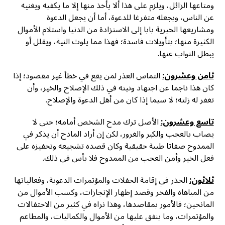
ومتاعها الزائل، ويلزم على هذا ألا يأخذ منها إلا ما يكفيه ويغنيه
عن الناس، ويجعله متفرغا للدعوة، أما أن يجعل الدعوة
ومشاريعها الخيرية بابا إلى الاستزادة من الدنيا واستلام الأموال
الكثيرة منها؛ بتأويلات فاسدة؛ فهذا مما يلوث النية، ويقلل أو
يبطل الثواب عنها.
ثامن وعشرون:
التماس العذر لمن يقع في خطأ غير مقصود؛ إذا
كان هذا ناجما عن اجتهاد ونيته في ذلك الإصلاح والخير، وأن
تغفر له زلته؛ لا سيما إذا كان من أهل الدعوة والإصلاح.
تاسع وعشرون:
الأصل ترك مدح الشخص أمامه؛ حتى لا
يصاب بالعجب والكبر والغرور، لكن إن أراد المادح أن يذكر في
الممدوح صفاتا طيبة حقيقية وكان قصده تشجيعه وتحفيزه على
فعل الخير وأمن العجب من الممدوح فلا بأس في ذلك.
ثلاثون:
الحذر في إقامة الحفلات والمؤتمرات الدعوية، وفعالياتها
من المباهاة والفخر وقصد إظهار الإنجازات، وكسب الأموال من
المانحين؛ فالأمور بمقاصدها، وهذا نراه في كثير من الاحتفالات
والمؤتمرات، وما ينفق عليها من الأموال والكماليات، والمطاعم