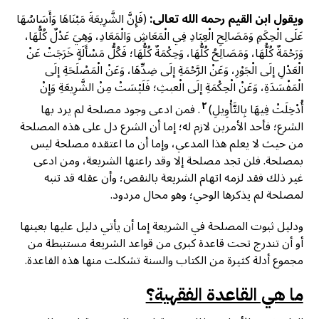
ويقول ابن القيم رحمه الله تعالى:
(فَإِنَّ الشَّرِيعَةَ مَبْنَاهَا وَأَسَاسُهَا
عَلَى الْحِكَمِ وَمَصَالِحِ الْعِبَادِ فِي الْمَعَاشِ وَالْمَعَادِ، وَهِيَ عَدْلٌ كُلُّهَا،
وَرَحْمَةٌ كُلُّهَا، وَمَصَالِحُ كُلُّهَا، وَحِكْمَةٌ كُلُّهَا؛ فَكُلُّ مَسْأَلَةٍ خَرَجَتْ عَنْ
الْعَدْلِ إلَى الْجَوْرِ، وَعَنْ الرَّحْمَةِ إلَى ضِدِّهَا، وَعَنْ الْمَصْلَحَةِ إلَى
الْمَفْسَدَةِ، وَعَنْ الْحِكْمَةِ إلَى الْعبثِ؛ فَلَيْسَتْ مِنْ الشَّرِيعَةِ وَإِنْ
٢
أُدْخِلَتْ فِيهَا بِالتَّأْوِيلِ)
. فمن ادعى وجود مصلحة لم يرد بها
الشرع؛ فأحد الأمرين لازم له؛ إما أن الشرع دل على هذه المصلحة
من حيث لا يعلم هذا المدعي، وإما أن ما اعتقده مصلحة ليس
بمصلحة. فلن تجد مصلحة إلا وقد راعتها الشريعة، ومن ادعى
غير ذلك فقد لزمه اتهام الشريعة بالنقص؛ وأن عقله قد تنبه
لمصلحة لم يذكرها الوحي؛ وهو محال مردود.
ودليل ثبوت المصلحة في الشريعة إما أن يأتي دليل عليها بعينها
أو أن تندرج تحت قاعدة كبرى من قواعد الشريعة مستنبطة من
مجموع أدلة كثيرة من الكتاب والسنة تشكلت منها هذه القاعدة.
ما هي القاعدة الفقهية؟