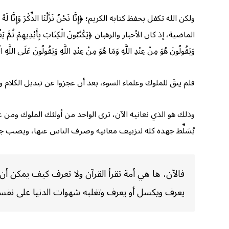
وَيَقُولُونَ هُوَ مِنْ عِنْدِ اللَّهِ وَمَا هُوَ مِنْ عِنْدِ اللَّهِ وَيَقُولُونَ عَلَى اللَّه
فلم يبقَ للملوك وعلماء السوء، بعد أن عجزوا عن تبديل الكلام وتح
وذلك هو الذي نعانيه الآن، ترى الواحد من أولئك الملوك ومن
يُسَلِّط جهده كله لتزييف معانيه وصرف الناس عنها، ويصب جام
فالآن، ها هي أمة تقرأ القرآن ولا تعرف كيف يمكن أن ت
يعرف ويكسل أو يعرف وتغلبه شهوات الدنيا على نفس