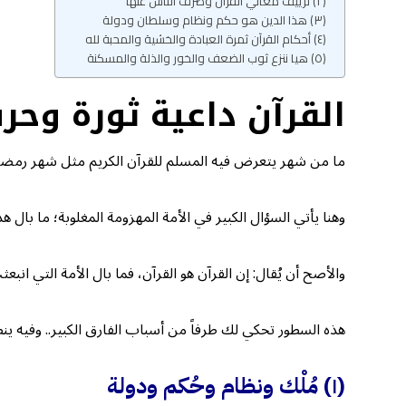
(٢) تزييف معاني القرآن وصرف الناس عنها
(٣) هذا الدين هو حكم ونظام وسلطان ودولة
(٤) أحكام القرآن ثمرة العبادة والخشية والمحبة لله
(٥) هيا ننزع ثوب الضعف والخور والذلة والمسكنة
القرآن داعية ثورة وحر
ما من شهر يتعرض فيه المسلم للقرآن الكريم مثل شهر رمضان، تل
وهنا يأتي السؤال الكبير في الأمة المهزومة المغلوبة؛ ما بال ه
والأصح أن يُقال: إن القرآن هو القرآن، فما بال الأمة التي
هذه السطور تحكي لك طرفاً من أسباب الفارق الكبير.. وفيه ينطو
(١) مُلْك ونظام وحُكم ودولة