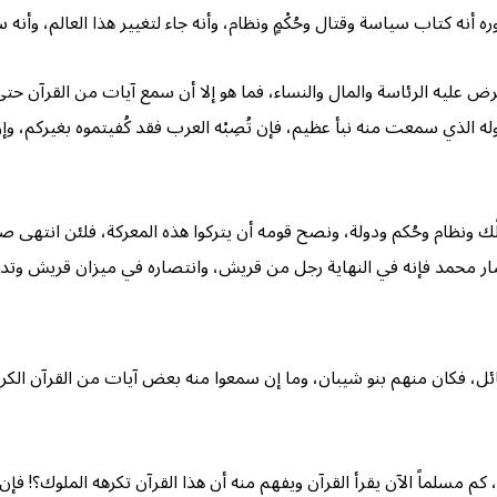
أنه كتاب سياسة وقتال وحُكْمٍ ونظام، وأنه جاء لتغيير هذا العالم، وأنه
ض عليه الرئاسة والمال والنساء، فما هو إلا أن سمع آيات من القرآن حت
لقوله الذي سمعت منه نبأ عظيم، فإن تُصِبْه العرب فقد كُفيتموه بغيركم، وإ
ك ونظام وحُكم ودولة، ونصح قومه أن يتركوا هذه المعركة، فلئن انتهى 
تصار محمد فإنه في النهاية رجل من قريش، وانتصاره في ميزان قريش وتدع
 فكان منهم بنو شيبان، وما إن سمعوا منه بعض آيات من القرآن الكريم
 كم مسلماً الآن يقرأ القرآن ويفهم منه أن هذا القرآن تكرهه الملوك؟! فإن ا