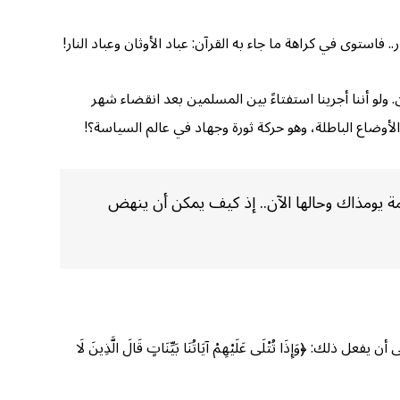
 فاستوى في كراهة ما جاء به القرآن: عباد الأوثان وعباد النار!
ولو أننا أجرينا استفتاءً بين المسلمين بعد انقضاء شهر
أوضاع الباطلة، وهو حركة ثورة وجهاد في عالم السياسة؟!
أمة يومذاك وحالها الآن.. إذ كيف يمكن أن ينهض
َا تُتْلَى عَلَيْهِمْ آيَاتُنَا بَيِّنَاتٍ قَالَ الَّذِينَ لَا