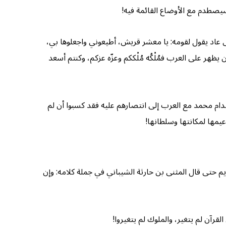
 سيصطدم مع الأوضاع القائمة فيه!
ى عاد يقول لقومه: يا معشر قريش، أطيعوني واجعلوها بي،
ن يظهر على العرب فمُلْكُه مُلْككم وعزّه عزكم، وكنتم أسعد
صدام محمد مع العرب إلى انتصارهم عليه فقد كسبوا أن لم
يمها لمكانتها وسلطانها!
 حتى قال المثنى بن حارثة الشيباني في جملة كلامه: وإن
لقرآن لم يتغير، والملوك لم يتغيروا!