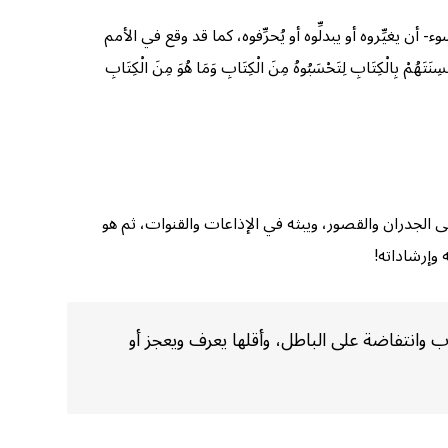
٩]. وبهذا امتنع على الملوك -ومن والاهم من علماء السوء- أن يغيِّروه أو يبدلِّوه أو يُحرِّفوه، كما قد وقع في الأمم
ِيهِمْ ثُمَّ يَقُولُونَ هَذَا مِنْ عِنْدِ اللَّهِ لِيَشْتَرُوا بِهِ ثَمَنًا قَلِيلًا﴾ [البقرة: ٧٩]، وكانوا ﴿يَلْوُونَ أَلْسِنَتَهُمْ بِالْكِتَابِ لِتَحْسَبُوهُ مِنَ الْكِتَابِ وَمَا هُوَ مِنَ الْكِتَابِ
الجدران والقصور، ويبثه في الإذاعات والقنوات، ثم هو
وإرشاداته!
رب وانتفاضة على الباطل، وأقلها يعرف ويعجز أو