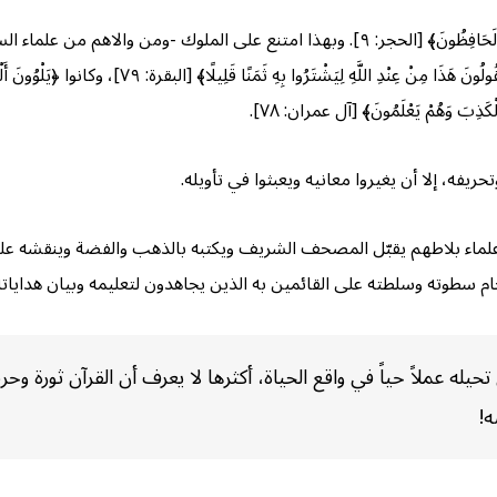
ولكن الله تكفل بحفظ كتابه الكريم؛ ﴿إِنَّا نَحْنُ نَزَّلْنَا الذِّكْرَ وَإِنَّا لَهُ لَحَافِظُونَ﴾ [الحجر: 
الماضية، إذ كان الأحبار والرهبان ﴿يَكْتُبُونَ الْكِتَابَ بِأَيْد
ِ الْكَذِبَ وَهُمْ يَعْلَمُونَ﴾ [آل عمران: ٧٨].
ريفه، إلا أن يغيروا معانيه ويعبثوا في تأويله.
 علماء بلاطهم يقبّل المصحف الشريف ويكتبه بالذهب والفضة وينقشه على 
 سطوته وسلطته على القائمين به الذين يجاهدون لتعليمه وبيان هداياته 
حيله عملاً حياً في واقع الحياة، أكثرها لا يعرف أن القرآن ثورة وح
ه!