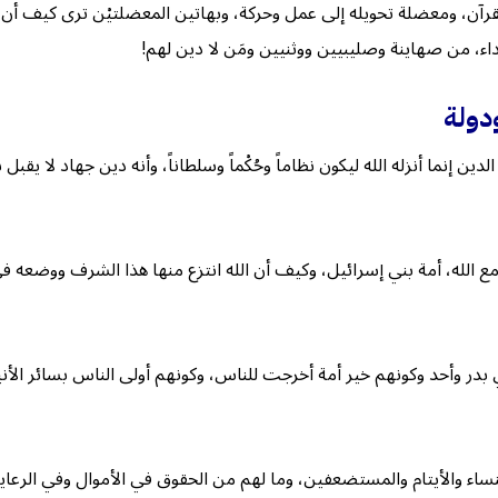
رآن، ومعضلة تحويله إلى عمل وحركة، وبهاتين المعضلتيْن ترى كيف أن ا
داء، من صهاينة وصليبيين ووثنيين ومَن لا دين لهم!
ن إنما أنزله الله ليكون نظاماً وحُكْماً وسلطاناً، وأنه دين جهاد لا يقب
الله، أمة بني إسرائيل، وكيف أن الله انتزع منها هذا الشرف ووضعه في 
بدر وأحد وكونهم خير أمة أخرجت للناس، وكونهم أولى الناس بسائر الأن
ساء والأيتام والمستضعفين، وما لهم من الحقوق في الأموال وفي الرعا