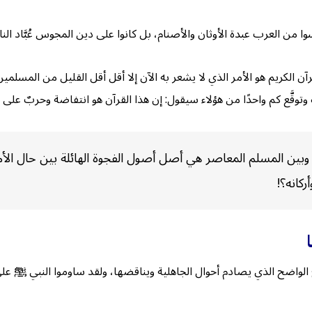
من العرب عبدة الأوثان والأصنام، بل كانوا على دين المجوس عُبَّاد النار..
لكريم هو الأمر الذي لا يشعر به الآن إلا أقل أقل القليل من المسلمين. 
ّع كم واحدًا من هؤلاء سيقول: إن هذا القرآن هو انتفاضة وحربٌ على ال
لي وبين المسلم المعاصر هي أصل أصول الفجوة الهائلة بين حال ال
ركانه؟!
ي يصادم أحوال الجاهلية ويناقضها، ولقد ساوموا النبي ﷺ على أن يفعل ذلك: ﴿وَإِذ