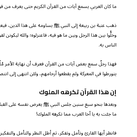
ما كان العربي يسمع آيات من القرآن الكريم حتى يعرف من فوره 
ذهب عتبة بن ربيعة إلى النبي ﷺ يساومه على هذا الدين، فيعر
وخلُّوا بين هذا الرجل وبين ما هو فيه، فاعتزلوه؛ والله ليكونن 
الناس به.
فهذا رجلٌ سمع بعض آيات من القرآن فعرف أن نهاية الأمر مُلْ
يتورطوا في المعركة ولم يقطعوا أرحامهم، ولئن انتهى إلى ان
إن هذا القرآن تكرهه الملوك
وبعدها بنحو سبع سنين جلس النبي ﷺ يعرض نفسه على القبائل،
ما جئت به يا أخا العرب مما تكرهه الملوك!
فانظر أيها القارئ وتأمل وتفكر، ثم أطل النظر والتأمل والتفكير،