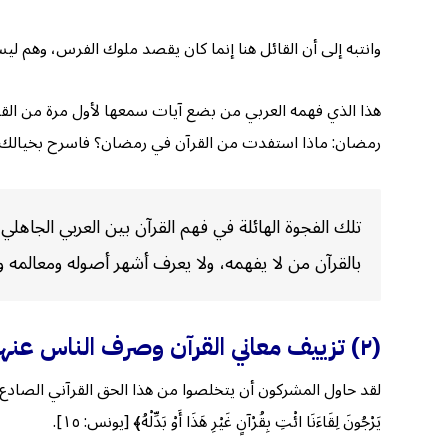
وانتبه إلى أن القائل هنا إنما كان يقصد ملوك الفرس، وهم ليسوا 
هذا الذي فهمه العربي من بضع آيات سمعها لأول مرة من القرآن ا
رمضان: ماذا استفدت من القرآن في رمضان؟ فاسرح بخيالك وتوقَ
تلك الفجوة الهائلة في فهم القرآن بين العربي الجاه
بالقرآن من لا يفهمه، ولا يعرف أشهر أصوله ومعالمه وأ
(٢) تزييف معاني القرآن وصرف الناس عنها
لقد حاول المشركون أن يتخلصوا من هذا الحق القرآني الصادع الواضح الذ
يَرْجُونَ لِقَاءَنَا ائْتِ بِقُرْآنٍ غَيْرِ هَذَا أَوْ بَدِّلْهُ﴾ [يونس: ١٥].