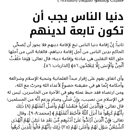
قَضَيْتَ وَيُسَلِّمُوا تَسْلِيماً) (النساء:٦٥)
دنيا الناس يجب أن
تكون تابعة لدينهم
ثانياً: إنّ إقامة دنيا الناس تبع لإقامة دينهم فلا يجوز أن يُضحِّي
الحاكم بدِين الناس من أجل إقامة دنياهم، فالغاية التي من أجلها
خلق الله الثقلين هي عبادته وإقامة دينه؛ قال تعالى: ﴿وَمَا خَلَقۡتُ
ٱلۡجِنَّ وَٱلۡإِنسَ إِلَّا لِيَعۡبُدُونِ ٥٦﴾ [الذاريات: ٥٦].
وأي اتفاق يقوم على إقرار مبدأ العلمانية وتنحية الإسلام وشرائعه
وأحكامه إنّما هو في حقيقته خضوعٌ لأعداء الله وحربٌ مع الله،
ومن ارتضاه فقد حبط عمله وهو في الآخرة من الخاسرين، ليس له
في الإسلام من نصيب، وإِنْ صَلَّى وصام وزعم أنَّه من المسلمين؛
قال تعالى: ﴿وَٱلَّذِينَ كَفَرُواْ فَتَعۡسٗا لَّهُمۡ وَأَضَلَّ أَعۡمَٰلَهُمۡ (٨) ذَٰلِكَ
بِأَنَّهُمۡ كَرِهُواْ مَآ أَنزَلَ ٱللَّهُ فَأَحۡبَطَ أَعۡمَٰلَهُمۡ ﴾ [محمد:٨-٩]، وقال
تعالى: ﴿إِنَّ ٱلَّذِينَ ٱرۡتَدُّواْ عَلَىٰٓ أَدۡبَٰرِهِم مِّنۢ بَعۡدِ مَا تَبَيَّنَ لَهُمُ ٱلۡهُدَى
ٱلشَّيۡطَٰنُ سَوَّلَ لَهُمۡ وَأَمۡلَىٰ لَهُمۡ (٢٥) ذَٰلِكَ بِأَنَّهُمۡ قَالُواْ لِلَّذِينَ كَرِهُواْ