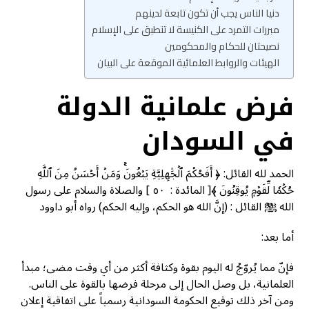
دنيا الناس يجب أن تكون تابعة لدينهم
مبررات التمرد على الكنيسة لا تنطبق على الإسلام
نصيحتان للحكام والمحكومين
الهيئات والروابط العلمائية الموقعة على البيان
فرض علمانية الدولة
في السودان
الحمد لله القائل: ﴿ أَفَحُكۡمَ ٱلۡجَٰهِلِيَّةِ يَبۡغُونَۚ وَمَنۡ أَحۡسَنُ مِنَ ٱللَّهِ
حُكۡمٗا لِّقَوۡمٖ يُوقِنُونَ ﴾[ المائدة : ٥٠ ] والصلاة والسلام على رسول
الله ﷺ القائل : (إنَّ الله هو الحكم، وإليه الحكم) رواه أبو داوود
أما بعد:
فإنّ مما يُروّجُ له اليوم بقوة وكثافة أكثر من أي وقت مضى؛ مبدأ
العلمانية، بل وصل الحال إلى مرحلة فرضها بالقوة على الناس.
ومن آخر ذلك توقيع الحكومة السودانية رسمياً على اتفاقية إعلان