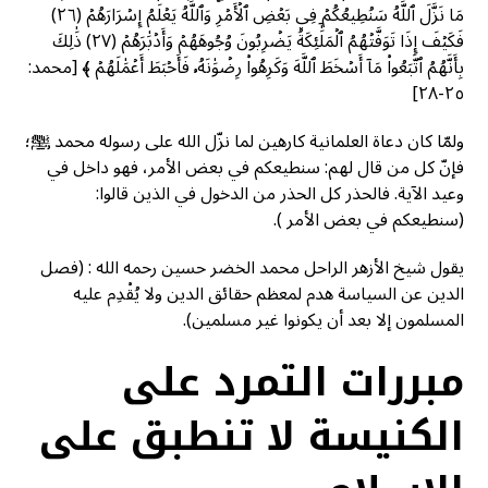
مَا نَزَّلَ ٱللَّهُ سَنُطِيعُكُمۡ فِي بَعۡضِ ٱلۡأَمۡرِۖ وَٱللَّهُ يَعۡلَمُ إِسۡرَارَهُمۡ (٢٦)
فَكَيۡفَ إِذَا تَوَفَّتۡهُمُ ٱلۡمَلَٰٓئِكَةُ يَضۡرِبُونَ وُجُوهَهُمۡ وَأَدۡبَٰرَهُمۡ (٢٧) ذَٰلِكَ
بِأَنَّهُمُ ٱتَّبَعُواْ مَآ أَسۡخَطَ ٱللَّهَ وَكَرِهُواْ رِضۡوَٰنَهُۥ فَأَحۡبَطَ أَعۡمَٰلَهُمۡ ﴾ [محمد:
٢٥-٢٨]
ولمّا كان دعاة العلمانية كارهين لما نزّل الله على رسوله محمد ﷺ؛
فإنّ كل من قال لهم: سنطيعكم في بعض الأمر، فهو داخل في
وعيد الآية. فالحذر كل الحذر من الدخول في الذين قالوا:
(سنطيعكم في بعض الأمر ).
يقول شيخ الأزهر الراحل محمد الخضر حسين رحمه الله : (فصل
الدين عن السياسة هدم لمعظم حقائق الدين ولا يُقْدِم عليه
المسلمون إلا بعد أن يكونوا غير مسلمين).
مبررات التمرد على
الكنيسة لا تنطبق على