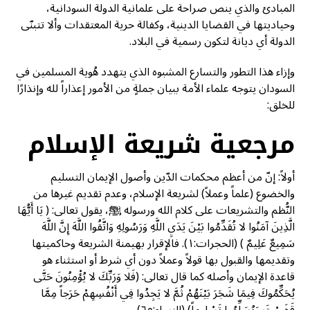
المبادئ والذي ينص صراحة على علمانية الدولة السودانية،
وحياديتها في القضايا الدينية، وكفالة حرية المعتقدات وألا تتبنّى
الدولة أي ديانة لتكون رسمية في البلاد.
وإزاء هذا التطور والتسارع المشبوه الذي يتهدد هُوية المسلمين في
السودان يتوجه علماء الأمة ببيان جملةٍ من الأمور إعذاراً لله وإنذارًا
للخلق:
مرجعية شريعة الإسلام
أولاً: إنّ من أعظم محكمات الدّين وأصول الإيمان التسليم
والخضوع (علماً وعملاً) لشريعة الإسلام، وعدم تقديم غيرها من
النُّظم والتشريعات على كلام الله ورسوله ﷺ، يقول تعالى: ( يَا أَيُّهَا
الَّذِينَ آمَنُوا لا تُقَدِّمُوا بَيْنَ يَدَيِ اللَّهِ وَرَسُولِهِ وَاتَّقُوا اللَّهَ إِنَّ اللَّهَ
سَمِيعٌ عَلِيمٌ ) (الحجرات:١). فالإقرار بهيمنة الشريعة وحاكميتها
وتقديمها والقبول بها قولاً وعملاً دون أي شرط أو استثناء هو
قاعدة الإيمان وأصله كما قال تعالى: (فَلا وَرَبِّكَ لا يُؤْمِنُونَ حَتَّى
يُحَكِّمُوكَ فِيمَا شَجَرَ بَيْنَهُمْ ثُمَّ لا يَجِدُوا فِي أَنْفُسِهِمْ حَرَجاً مِمَّا