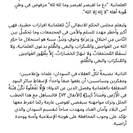
العلمانية: “دع ما لقيصر لقيصر وما لله لله” مرفوض في وطنٍ
هُوية أهله “لا إله إلا الله”.
وليعلم مجلس الحكم الانتقالي أنّ للعلمانية افرازات خطيرة، فهي
أكبر وأخطر مهدد للسلم والأمن في المجتمعات وما يَحصُلُ بين
النّاس مِنِ اختِلالٍ وَزَعزَعَةٍ وَخَوفٍ وَشَرٍّ، سببه هو استحلال ما حرّم
الله من الفَوَاحِشِ وَالمُنكَرَاتِ والبغي والظُّلمِ بدعوى العلمانية، وَلا
تَسقَطُ المُجتَمَعَاتُ وَلا تَنهَارُ الحَضَارَاتُ، إِلاَّ بِظُهُورِ الفَوَاحِشِ
وَالمُنكَرَاتِ والبغي والظُّلمِ.
الثانية: نصيحةٌ لكلِّ العقلاء في السودان؛ علماء؛ وإعلاميين؛
ومفكرين وسياسيين؛ أن يقفوا صفاً واحداً؛ لإسقاطِ سائرِ البنودِ
المتعلقةِ بالعلمانيةِ وفصلِ الدين عن الدولة؛ ﴿إِلَّا تَفْعَلُوهُ تَكُنْ فِتْنَةٌ
فِي الْأَرْضِ وَفَسَادٌ كَبِيرٌ﴾ [الأنفال ٧٣]. فالتساهل مع هذا الخطب
الجلل وترك مواجهته سيفضي لفوضى عارمة ربّما انفرط معها
أمن البلاد وأمان العباد ومهدت مناخاً لتقسيم السودان والذي
نؤكد على وجوب المحافظة على هويته الإسلامية وأمنه ووحدة
أراضيه.