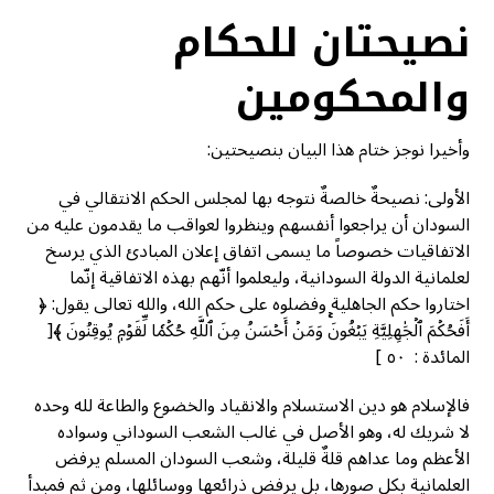
نصيحتان للحكام
والمحكومين
وأخيرا نوجز ختام هذا البيان بنصيحتين:
الأولى: نصيحةٌ خالصةٌ نتوجه بها لمجلس الحكم الانتقالي في
السودان أن يراجعوا أنفسهم وينظروا لعواقب ما يقدمون عليه من
الاتفاقيات خصوصاً ما يسمى اتفاق إعلان المبادئ الذي يرسخ
لعلمانية الدولة السودانية، وليعلموا أنّهم بهذه الاتفاقية إنّما
اختاروا حكم الجاهلية وفضلوه على حكم الله، والله تعالى يقول: ﴿
أَفَحُكۡمَ ٱلۡجَٰهِلِيَّةِ يَبۡغُونَۚ وَمَنۡ أَحۡسَنُ مِنَ ٱللَّهِ حُكۡمٗا لِّقَوۡمٖ يُوقِنُونَ ﴾[
المائدة : ٥٠ ]
فالإسلام هو دين الاستسلام والانقياد والخضوع والطاعة لله وحده
لا شريك له، وهو الأصل في غالب الشعب السوداني وسواده
الأعظم وما عداهم قلةٌ قليلة، وشعب السودان المسلم يرفض
العلمانية بكل صورها، بل يرفض ذرائعها ووسائلها، ومن ثم فمبدأ