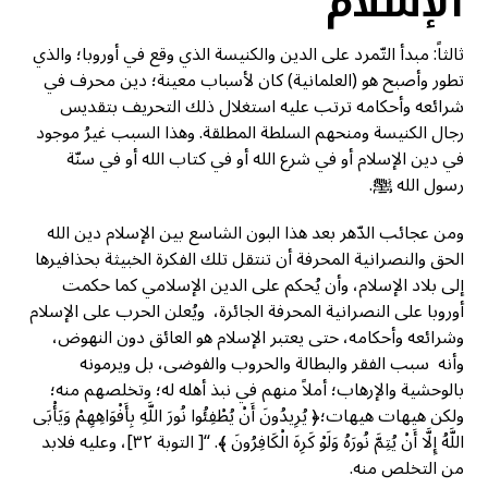
الإسلام
ثالثاً: مبدأ التّمرد على الدين والكنيسة الذي وقع في أوروبا؛ والذي
تطور وأصبح هو (العلمانية) كان لأسباب معينة؛ دين محرف في
شرائعه وأحكامه ترتب عليه استغلال ذلك التحريف بتقديس
رجال الكنيسة ومنحهم السلطة المطلقة. وهذا السبب غيرُ موجود
في دين الإسلام أو في شرع الله أو في كتاب الله أو في سنّة
رسول الله ﷺ.
ومن عجائب الدّهر بعد هذا البون الشاسع بين الإسلام دين الله
الحق والنصرانية المحرفة أن تنتقل تلك الفكرة الخبيثة بحذافيرها
إلى بلاد الإسلام، وأن يُحكم على الدين الإسلامي كما حكمت
أوروبا على النصرانية المحرفة الجائرة، ويُعلن الحرب على الإسلام
وشرائعه وأحكامه، حتى يعتبر الإسلام هو العائق دون النهوض،
وأنه سبب الفقر والبطالة والحروب والفوضى، بل ويرمونه
بالوحشية والإرهاب؛ أملاً منهم في نبذ أهله له؛ وتخلصهم منه؛
ولكن هيهات هيهات؛﴿ يُرِيدُونَ أَنْ يُطْفِئُوا نُورَ اللَّهِ بِأَفْوَاهِهِمْ وَيَأْبَى
اللَّهُ إِلَّا أَنْ يُتِمَّ نُورَهُ وَلَوْ كَرِهَ الْكَافِرُونَ ﴾. “[ التوبة ٣٢]، وعليه فلابد
من التخلص منه.