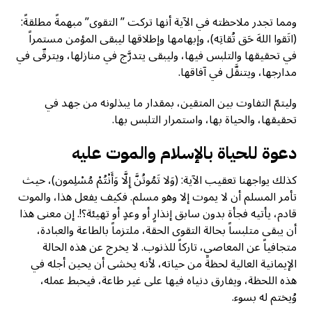
ومما تجدر ملاحظته في الآية أنها تركت ” التقوى” مبهمةً مطلقةً:
(اتَقوا اللهَ حَق تُقاتِه)، وإبهامها وإطلاقها ليبقى المؤمن مستمراً
في تحقيقها والتلبس فيها، وليبقى يتدرَّج في منازلها، ويترقّى في
مدارجها، ويتنقَّل في آفاقها.
وليتمّ التفاوت بين المتقين، بمقدار ما يبذلونه من جهد في
تحقيقها، والحياة بها، واستمرار التلبس بها.
دعوة للحياة بالإسلام والموت عليه
كذلك يواجهنا تعقيب الآية: (وَلا تَمُوتُنَّ إِلَّا وَأَنْتُمْ مُسْلِمون)، حيث
تأمر المسلم أن لا يموت إلا وهو مسلم. فكيف يفعل هذا، والموت
قادم، يأتيه فجأة بدون سابق إنذارٍ أو وعدٍ أو تهيئة؟!. إن معنى هذا
أن يبقى متلبساً بحالة التقوى الحقة، ملتزماً بالطاعة والعبادة،
متجافياً عن المعاصي، تاركاً للذنوب. لا يخرج عن هذه الحالة
الإيمانية العالية لحظةً من حياته، لأنه يخشى أن يحين أجله في
هذه اللحظة، ويفارق دنياه فيها على غير طاعة، فيحبط عمله،
وُيختم له بسوء.