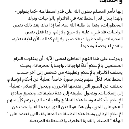
إنها تأمر المسلم بتقوى الله على قدر استطاعته -كما يقولون-
ولهذا يبذل قدر استطاعته في الالتزام بالواجبات وترك
المحظورات، وهذا ما طلبه الله منه. أما إذا ترك بعد ذلك بعض
الواجبات فلا شيء عليه ولا حرج ولا إثم، وإذا فعل بعض
المحرمات والمحظورات فلا ضير ولا إثم كذلك، لأن الآية تعذره،
وتقدم له رخصةً ومخرجاً.
ويترتب على هذا الفهم الخاطئ لمعنى الآية، أن يتفاوت التزام
المسلمين بالإِسلام أداءً لواجباته، واجتناباً لمحرماته. بحيث
يختلف الالتزام بالإِسلام وتطبيقه من شخص إلى آخر حسب
استطاعته، فكلٌ منهم يقدم صورةً خاصةً عمليةً عن أحكام الإِسلام،
تختلف عن الصور التي يقدمها الآخرون، ويتحول الإِسلام -عملياً-
إلى إسلامات. ويتحول تطبيقه إلى عدة تطبيقات. وتضيع مبادئ
الإِسلام وأحكامه وسط هذه النماذج والعينات، التي يزعم كلٌ منهم
أنه هو على الحق، وأن هذا هو الدين الذي يريده الله. وابحث عن
الإِسلام الرباني وسط هذه التطبيقات المتفاوتة، التي تعتمد على ”
الهمَّة ” الميتة، والقدرة العاجزة، والاستطاعة المريضة.