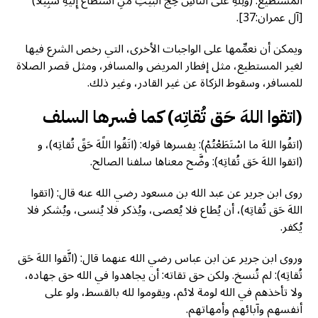
المستطيع: (وَلِلَّهِ عَلَى النَّاسِ حِجُّ الْبَيْتِ مَنِ اسْتَطَاعَ إِلَيْهِ سَبِيلاً)
[آل عمران:37].
ويمكن أن نعمِّمها على الواجبات الأخرى، التي رخص الشرع فيها
لغير المستطيع، مثل إفطار المريض والمسافر، ومثل قصر الصلاة
للمسافر، وسقوط الزكاة عن غير القادر، وغير ذلك.
(اتقوا اللهَ حَق تُقاتِه) كما فسرها السلف
(اتقُوا اللهَ ما اسْتَطَعْتُمْ): يفسرها قوله: (اتَقُوا اللًهَ حَقً تُقاتِه)، و
(اتقوا اللهَ حَق تُقاتِه): وضَّح معناها سلفنا الصالح.
روى ابن جرير عن عبد الله بن مسعود رضي الله عنه قال: (اتقوا
اللهَ حَق تُقاتِه)، أن يُطاع فلا يُعصى، ويُذكر فلا يُنسى، ويُشكر فلا
يُكفر.
وروى ابن جرير عن ابن عباس رضي الله عنهما قال: (اتَّقوا اللهَ حَق
تُقاتِه): لم تُنسخ. ولكن حق تقاته: أن يجاهدوا في الله حق جهاده،
ولا تأخذهم في الله لومة لائم، ويقوموا لله بالقسط، ولو على
أنفسهم وآبائهم وأمهاتهم.