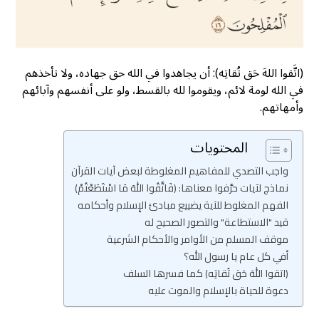
(اتَّقوا اللهَ حَق تُقاتِه): أن يجاهدوا في الله حق جهاده، ولا تأخذهم
في الله لومة لائم، ويقوموا لله بالقسط، ولو على أنفسهم وآبائهم
وأمهاتهم.
المحتويات
واجب التصدي للمفاهيم المغلوطة لبعض آيات القرآن
نماذج لآيات حرَّفوا معناها: (فَاتَّقُوا اللهَ مَا اسْتَطَعْتُمْ)
الفهم المغلوط للآية يضييع مبادئ الإِسلام وأحكامه
قيد "الاستطاعة" والتصور الصحيح له
موقف المسلم من الأوامر والأحكام الشرعية
أفي كل عام يا رسول الله؟
(اتقوا اللهَ حَق تُقاتِه) كما فسرها السلف
دعوة للحياة بالإسلام والموت عليه