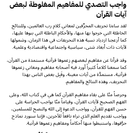
واجب التصدي للمفاهيم المغلوطة لبعض
آيات القرآن
لقد ساءنا تحريف المحرِّفين لمعاني كلام رب العالمين، وللنتائج
الخاطئة التي خرجوا بها منها، والأحكام الباطلة التي بنوها عليها،
كما أزعجنا ازدياد نسبة هذه التحريفات في هذا الزمان، وشمولها
لآيات ذات أبعاد شتى، سياسية واجتماعية واقتصادية وعلمية.
وقد قرأنا عن مفاهيم لبعضهم زعموها قرآنية مستمدة من القرآن،
كما سمعنا كلاماً كثيراً أورد فيه أصحابه مفاهيم ومعاني زعموها
قرآنية، مستمدَّة من آيات معينة، وقَبِل بعض الناس بهذا
التحريف، وهذه النتائج والمفاهيم.
وحرصاً منّا على بقاء مفاهيم القرآن كما هي في كتاب الله، وعلى
الفهم الصحيح لآيات القرآن، وقياماً منّا بواجب الحراسة على
حسن الفهم للقرآن، وواجب الدعوة إلى الله والنصح للمسلمين،
وواجب تقديم العلم الذي نراه نافعاً للآخرين، فإننا سنورد نماذج
حرَّفوها، واستنبطوا منها أحكاماً ومفاهيم زعموها قرآنية.