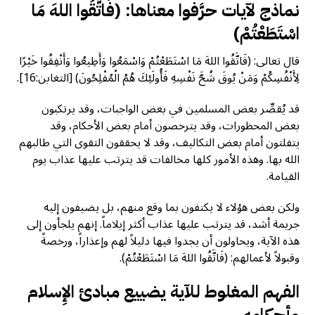
نماذج لآيات حرَّفوا معناها:
(فَاتَّقُوا اللهَ مَا
اسْتَطَعْتُمْ)
قال تعالى: (فَاتَّقُوا اللهَ مَا اسْتَطَعْتُمْ وَاسْمَعُوا وَأَطِيعُوا وَأَنْفِقُوا خَيْرًا
لِأَنْفُسِكُمْ وَمَنْ يُوقَ شُحَّ نَفْسِهِ فَأُولَئِكَ هُمُ الْمُفْلِحُونَ) [التغابن:16].
قد يُقصِّر بعض المسلمين في بعض الواجبات، وقد يرتكبون
بعض المحظورات، وقد يترخصون أمام بعض الأحكام، وقد
يتفلتون أمام بعض التكاليف، وقد لا يحققون التقوى التي طالبهم
الله بها. وهذه الأمور كلها مخالفات قد يترتب عليها عذاب يوم
القيامة.
ولكن بعض هؤلاء لا يكتفون بما وقع منهم، بل يضيفون إليه
جريمة أشد، قد يترتب عليها عذاب أكثر إيلاماً. إنهم يلجأون إلى
هذه الآية، ويحاولون أن يجدوا فيها دليلاً لهم وإعذاراً، ورخصةً
وقبولاً لأعمالهم: (فَاتَّقُوا اللهَ مَا اسْتَطَعْتُمْ).
الفهم المغلوط للآية يضييع مبادئ الإِسلام
وأحكامه