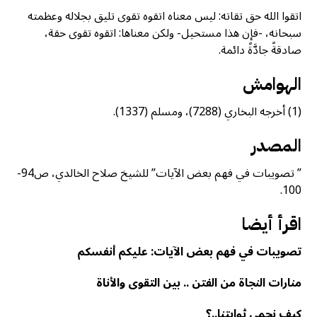
اتقوا الله حق تقاته: ليس معناه اتقوه تقوى تليق بجلاله وعظمته
سبحانه، -فإن هذا مستحيل- ولكن معناها: اتقوه تقوى حقة،
صادقةً جادَّةً دائمة.
الهوامش
(1) أخرجه البخاري (7288)، ومسلم (1337).
المصدر
” تصويبات في فهم بعض الآيات” للشيخ صلاح الخالدي، ص94-
100.
اقرأ أيضا
تصويبات في فهم بعض الآيات: عليكم أنفسكم
منارات النجاة من الفتن .. بين التقوى والأناة
كيف نحمي ثوابتنا..؟