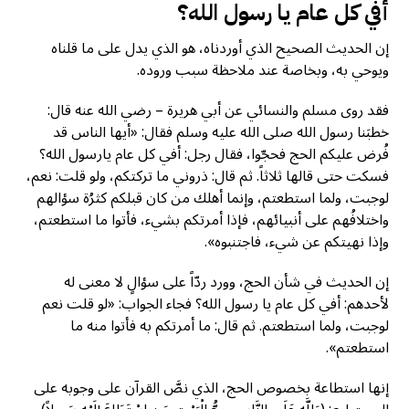
أفي كل عام يا رسول الله؟
إن الحديث الصحيح الذي أوردناه، هو الذي يدل على ما قلناه
ويوحي به، وبخاصة عند ملاحظة سبب وروده.
فقد روى مسلم والنسائي عن أبي هريرة – رضي الله عنه قال:
خطبَنا رسول الله صلى الله عليه وسلم فقال: «أيها الناس قد
فُرض عليكم الحج فحجّوا، فقال رجل: أفي كل عام يارسول الله؟
فسكت حتى قالها ثلاثاً. ثم قال: ذروني ما تركتكم، ولو قلت: نعم،
لوجبت، ولما استطعتم، وإنما أهلك من كان قبلكم كثرُة سؤالهم
واختلافُهم على أنبيائهم، فإذا أمرتكم بشيء، فأتوا ما استطعتم،
وإذا نهيتكم عن شيء، فاجتنبوه».
إن الحديث في شأن الحج، وورد ردّاً على سؤالٍ لا معنى له
لأحدهم: أفي كل عام يا رسول الله؟ فجاء الجواب: «لو قلت نعم
لوجبت، ولما استطعتم. ثم قال: ما أمرتكم به فأتوا منه ما
استطعتم».
إنها استطاعة بخصوص الحج، الذي نصَّ القرآن على وجوبه على