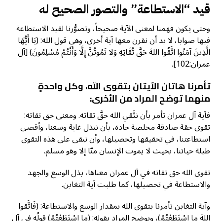
قيد “الاستطاعة” والتصور الصحيح له
وحتى يكون فهمنا لمعنى الآية صحيحاً، وتصوُّرنا لقيد الاستطاعة
فيها صوابا، لا بد أن نقرن معها آية أخرى، وهي قول الله: (يَا أَيُّهَا
الَّذِينَ آمَنُوا اتَّقُوا اللهَ حَقَّ تُقَاتِهِ وَلا تَمُوتُنَّ إِلَّا وَأَنْتُمْ مُسْلِمُونَ) [آل
عمران:102].
تأمرنا هاتان الآيتان بتقوى الله، وكل واحدةٍ
منهما توضح المراد من الأخرى:
فآية آل عمران تأمر بأن نتَّقي الله حقَّ تقاته. ومعنى حق تقاته:
تقوى حقة صادقة مخلصة جادة، بأن نبذل غاية وسعنا، وأقصى
استطاعتنا، في تحقيقها وتحصيلها، وأن نبقى على هذه التقوى
طيلة حياتنا، بحيث لا يموت الإنسان منّا إلا وهو مسلم.
تقوى الله حق تقاته في آل عمران معناها، بذل الوسع والجهد
والاستطاعة في تحصيلها، كما طلبت آية التغابن.
وآية التغابن تأمرنا بتقوى الله بمقدار الوسع والاستطاعة: (فَاتَّقوا
اللهَ ما اسْتَطَعْتُمْ)، ويوضح المراد بقوله: (ما اسْتَطَعْتُمْ) قولُه في آل