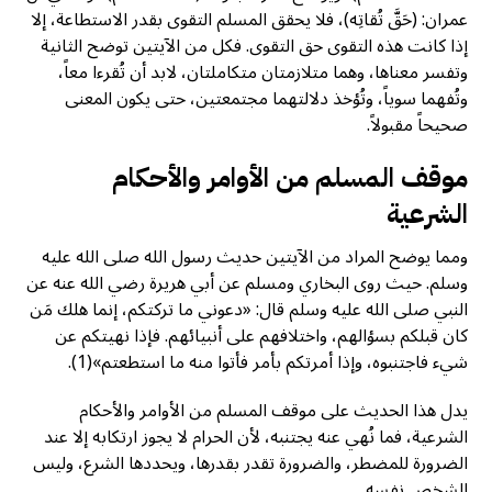
عمران: (حَقَّ تُقاتِه)، فلا يحقق المسلم التقوى بقدر الاستطاعة، إلا
إذا كانت هذه التقوى حق التقوى. فكل من الآيتين توضح الثانية
وتفسر معناها، وهما متلازمتان متكاملتان، لابد أن تُقرءا معاً،
وتُفهما سوياً، وتُؤخذ دلالتهما مجتمعتين، حتى يكون المعنى
صحيحاً مقبولاً.
موقف المسلم من الأوامر والأحكام
الشرعية
ومما يوضح المراد من الآيتين حديث رسول الله صلى الله عليه
وسلم. حيث روى البخاري ومسلم عن أبي هريرة رضي الله عنه عن
النبي صلى الله عليه وسلم قال: «دعوني ما تركتكم، إنما هلك مَن
كان قبلكم بسؤالهم، واختلافهم على أنبيائهم. فإذا نهيتكم عن
شيء فاجتنبوه، وإذا أمرتكم بأمر فأتوا منه ما استطعتم»(1).
يدل هذا الحديث على موقف المسلم من الأوامر والأحكام
الشرعية، فما نُهي عنه يجتنبه، لأن الحرام لا يجوز ارتكابه إلا عند
الضرورة للمضطر، والضرورة تقدر بقدرها، ويحددها الشرع، وليس
الشخص نفسه.