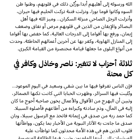
الله ورسوله إلى أهليهم أبدا،وزُيّن ذلك في قلوبهم، وظنوا ظن
السوء وكانوا قوما بورا، ونزلت فتنة تركت الحليم فيها حيران،
وأنزلت الرجل الصاحي منزلة السكران… وميز الله فيها أهل
البصائر والإيقان من الذين في قلوبهم مرض أو نفاق وضعف
إيمان، ورفع بها أقواما إلى الدرجات العالية، كما خفض بها أقواما
إلى المنازل الهاوية، وكفر بها عن آخرين أعمالهم الخاطئة، وحدث
من أنواع البلوى ما جعلها قيامة مختصرة من القيامة الكبرى.
ثلاثة أحزاب لا تتغير: ناصر وخاذل وكافر في
كل محنة
فإن الناس تفرقوا فيها ما بين شقي وسعيد في اليوم الموعود…
وبُليت فيها السرائر، وظهرت الخبايا التي كانت تكنها الضمائر،
وتبين أن البهرج من الأقوال والأعمال يخون صاحبه أحوج ما كان
إليه في المآل، وذم سادته وكبراءه من أطاعهم فأضلوه السبيلا.
كما حمد ربه من صدق في إيمانه فاتخذ مع الرسول سبيلا، وبان
صدق ما جاءت به الآثار النبوية من الأخبار بما يكون، وواطأتها
قلوب الذين هم في هذه الأمة محدثون كما تواطأت عليه
المبشرات التي أريها المؤمنون وتبين فيها الطائفة المنصورة