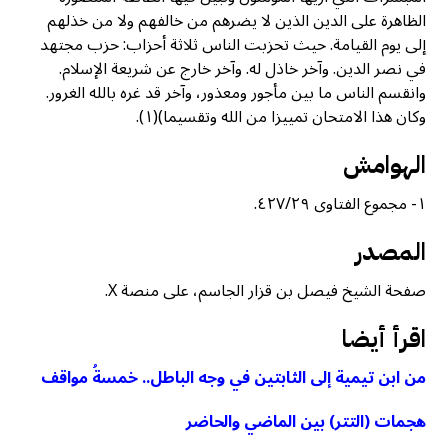
الظاهرة على الدين الذين لا يضرهم من خالفهم ولا من خذلهم
إلى يوم القيامة. حيث تحزبت الناس ثلاثة أحزاب: حزب مجتهد
في نصر الدين. وآخر خاذل له. وآخر خارج عن شريعة الإسلام.
وانقسم الناس ما بين مأجور ومعذور، وآخر قد غره بالله الغرور.
وكان هذا الامتحان تمييزا من الله وتقسيما)(١).
الهوامش
١- مجموع الفتاوى ٤٢٧/٢٩.
المصدر
صفحة الشيخ فيصل بن قزار الجاسم، على منصة X.
اقرأ أيضا
من ابن تيمية إلى الثابتين في وجه الباطل.. خمسةُ مواقف
هجمات (التتر) بين الماضي والحاضر