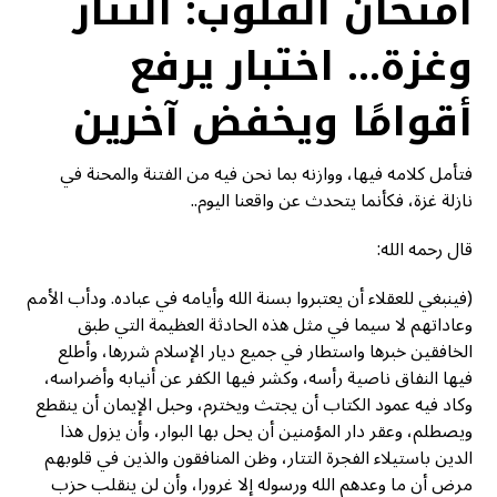
امتحان القلوب: التتار
وغزة… اختبار يرفع
أقوامًا ويخفض آخرين
فتأمل كلامه فيها، ووازنه بما نحن فيه من الفتنة والمحنة في
نازلة غزة، فكأنما يتحدث عن واقعنا اليوم..
قال رحمه الله:
(فينبغي للعقلاء أن يعتبروا بسنة الله وأيامه في عباده. ودأب الأمم
وعاداتهم لا سيما في مثل هذه الحادثة العظيمة التي طبق
الخافقين خبرها واستطار في جميع ديار الإسلام شررها، وأطلع
فيها النفاق ناصية رأسه، وكشر فيها الكفر عن أنيابه وأضراسه،
وكاد فيه عمود الكتاب أن يجتث ويخترم، وحبل الإيمان أن ينقطع
ويصطلم، وعقر دار المؤمنين أن يحل بها البوار، وأن يزول هذا
الدين باستيلاء الفجرة التتار، وظن المنافقون والذين في قلوبهم
مرض أن ما وعدهم الله ورسوله إلا غرورا، وأن لن ينقلب حزب