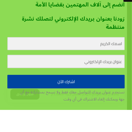
انضم إلى آلاف المهتمين بقضايا الأمة
زودنا بعنوان بريدك الإلكتروني لتصلك نشرة
منتظمة
اشترك الآن
نستخدم عنوان بريدك للتواصل معك فقط ولا نسمح بمشاركته مع أي
يستخدم هذا الموقع الكوكيز لتحسين تجربة المستخدم.
قبول وإغلاق
جهة
ويمكنك إلغاء الاشتراك في أي وقت