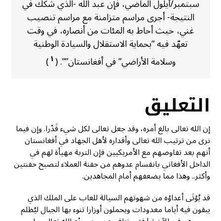
سبتمبر/أيلول الماضي، فإن عبد الله -الذي شكك في
النتيجة- أجرى مراسم متزامنة مع مراسم تنصيب
غني، حيث أحاط به المئات من أنصاره، في وقت
تعهّد فيه “بحماية الاستقلال والسيادة الوطنية
١
وسلامة الأراضي” في أفغانستان””. (
)
التعليق
إن الله تعالى بالغ أمره، وقد جعل تعالى لكل شيء قَدْرا. وإن فيما
نرى من ترتيب الله تعالى وأقداره لأهل الجهاد في أفغانستان
أنهم بعد تفاوضهم مع الأمريكيين فإن التربة مهيأة لهم في
الداخل الأفغاني بانقسام عدوهم من حفنة العملاء لتصبح حفنتين
وأكثر.. وهذا مما يضعفهم أمام المجاهدين.
قد يُؤتَى أعداؤه من شهوتهم السيالة للعاب على الملك الذي
يبقون فيه أياما معدودات ويحملون أوزارا تنوء بها الجبال ليُظلم