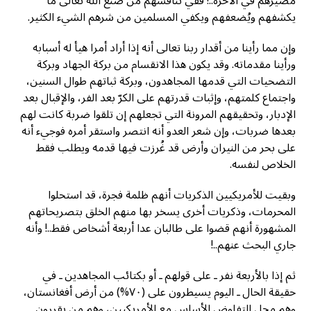
مصيرهم في الآخرة..! ففي تنافسهم من صنْع الله تعالى ما
يكشفهم ويُضعفهم ويكفي المسلمين من شرهم الشيء الكثير.
وإن مما رأينا من أقدار ربنا تعالى أنه إذا أراد أمرا هيأ له أسبابه
ورأينا مقدماته. وقد يكون هذا الانقسام من بركة الجهاد وبركة
التضحيات التي قدمها المجاهدون، وبركة ثباتهم طوال السنين،
واجتماع كلمتهم، وإثبات قدرتهم على الكرّ بعد الفر، والإقبال بعد
الإدبار، وتحقيقهم المرونة التي تجعلهم إن تلقوا ضربة كانت لهم
بعدها ضربات، وإن شعر العدو أنه انتصر واستقر أمره فوجيء أنه
على بحر من النيران وأرض قد غُرزت فيها قدمه ويطلب فقط
الخلاص لنفسه.
وبقيت للأمريكيين الذكريات أنهم ظلمة فجرة، قد استحلوا
المحرمات، وذكريات أخرى يسخر بها منهم الخلق بتصريحاتهم
المشهورة أنهم قضوا على طالبان عدا أربعة أشخاص فقط..! وأنه
جاري البحث عنهم..!
ثم إذا بالأربعة نفر ـ على قولهم ـ أو بكتائب المجاهدين ـ في
حقيقة الحال ـ اليوم يسيطرون على (٧٠%) من أرض أفغانستان،
وهم محل التفاوض الأساس مع الأمريكيين، وهم من يقررون