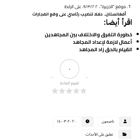
موقع “الجزيرة”، ٩/٣/٢٠٢٠، على الرابط:
أفغانستان.. حفلا تنصيب رئاسي على وقع انفجارات
اقرأ أيضا:
خطورة التفرق والاختلاف بين المجاهدين
أعمال لازمة لإعداد المجاهد
القيام بالحق زاد المجاهد
٠
تقييم المادة
ناصحون
٢٠٢٠-٠٣-١٤
تعليق على الأحداث