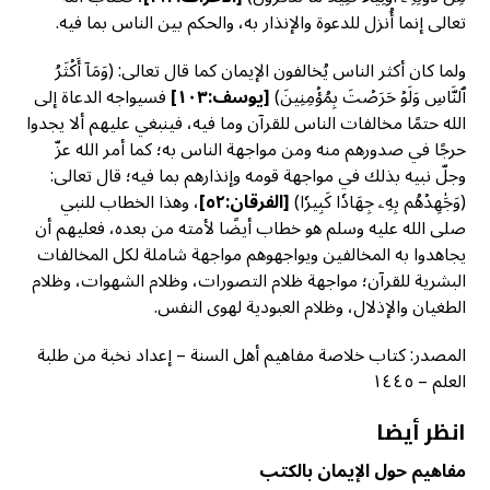
تعالى إنما أُنزل للدعوة والإنذار به، والحكم بين الناس بما فيه.
ولما كان أكثر الناس يُخالفون الإيمان كما قال تعالى: (وَمَآ أَكۡثَرُ
ٱلنَّاسِ وَلَوۡ حَرَصۡتَ بِمُؤۡمِنِينَ)
[
يوسف:١٠٣]
فسيواجه الدعاة إلى
الله حتمًا مخالفات الناس للقرآن وما فيه، فينبغي عليهم ألا يجدوا
حرجًا في صدورهم منه ومن مواجهة الناس به؛ كما أمر الله عزّ
وجلّ نبيه بذلك في مواجهة قومه وإنذارهم بما فيه؛ قال تعالى:
(وَجَٰهِدۡهُم بِهِۦ جِهَادٗا كَبِيرٗا)
[
الفرقان:٥٢]
، وهذا الخطاب للنبي
صلى الله عليه وسلم هو خطاب أيضًا لأمته من بعده، فعليهم أن
يجاهدوا به المخالفين ويواجهوهم مواجهة شاملة لكل المخالفات
البشرية للقرآن؛ مواجهة ظلام التصورات، وظلام الشهوات، وظلام
الطغيان والإذلال، وظلام العبودية لهوى النفس.
المصدر: كتاب خلاصة مفاهيم أهل السنة – إعداد نخبة من طلبة
العلم – ١٤٤٥
انظر أيضا
مفاهيم حول الإيمان بالكتب