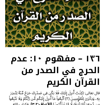
١٣٦ – مفهوم ١٠: عدم
الحرج في الصدر من
القرآن الكريم
قال تعالى: (كِتَٰبٌ أُنزِلَ إِلَيۡكَ فَلَا يَكُن فِي صَدۡرِكَ حَرَجٞ مِّنۡهُ لِتُنذِرَ
بِهِۦ وَذِكۡرَىٰ لِلۡمُؤۡمِنِينَ (٢) ٱتَّبِعُواْ مَآ أُنزِلَ إِلَيۡكُم مِّن رَّبِّكُمۡ وَلَا تَتَّبِعُواْ
مِن دُونِهِۦٓ أَوۡلِيَآءَۗ قَلِيلٗا مَّا تَذَكَّرُونَ)
[الأعراف:٣،٢]
، فكتاب الله