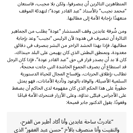
المتظاهرين الثائرين أن ينصرفوا، ولكن بلا مجيب، فاستعان
“محمد نجيب” بالأستاذ “عبد القادر عودة”؛ لتهدئة الموقف
متعهدًا بإجابة الأمة إلى مطالبها.
ومن شُرفة عابدين وقف المستشار “عودة” يطلب من الجماهير
الثائرة أن تنصرف في هدوء؛ لأن الرئيس “نجيب” وعد بإجابة
مطالبها، فإذا بهذا الحشد الزاخر من البشر ينصرف في دقائق
معدودة، وبمنطق البطش الذي كان يهيمن على البلد حينذاك،
كان لا بد أن يصدر قرار في حق “عبد القادر عودة”، فإذا كان الرجل
قد استطاع أن يصرف الجموع الحاشدة التي جاءت محتجةً،
تطالب بإطلاق الحريات، وإفساح المجال للحياة الدستورية
السلمية الأصيلة، والوفاء بالوعود وتأدية الأمانات، فهو يمثل
خطورةً على هذا الحكم الذي كان مفهومه لدى الحاكم أن يضغط
على الأجراس فيلبَّى نداؤه، وعلى الأزرار فتتحرك الأمة قيامًا
وقعودًا. يقول الدكتور جابر قميحة:
“غادرتُ ساحة عابدين وأنا أكاد أطير من الفرح،
والتقيت وأنا منصرف بالأخ “حسن عبد الغفور” الذي