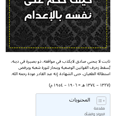
ثابت لا ينحني صادق لايكذب في مواقفه، ذو بصيرة في دينه،
يُسقط زخرف القوانين الوضعية وينحاز لثورة شعبه ويرفض
استطالة الطغيان، حتى الشهادة. إنه عبد القادر عودة رحمه الله.
(١٣٢٧ – ١٣٧٤ هـ = ١٩٠٦ – ١٩٥٤ م)
المحتويات
مقدمة
المولد والنشأة