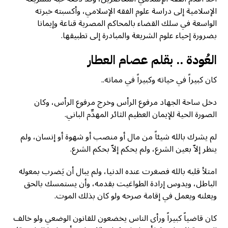
الإسلامية إلى دراسة علوم الفقه الإسلامي، وأكسبته خبرته
الواسعة في سلك القضاء بالمحاكم المصرية قناعة وإيمانا
بضرورة إحياء علوم الشريعة والمبادرة إلى تطبيقها.
العُودة .. بقلم عصام العطار
كان كبيراً في حياته وكبيراً في مماته..
دخل ساحة الجهاد مرفوع الرأس وخرج مرفوع الرأس، وكان
الصورة الحية للإيمان العظيم الثائر المهدِّم الباني.
لم يشرك بالله شيئاً من مال أو منصب أو شهوة أو إنسان، ولم
ينظر إلاّ بعين الشرع، ولم يحكم إلاّ بحكم الشرع.
امتلأ قلبه بالله فصغرت عنده الدنيا، ولم يبال أن يَضرب بمعوله
الباطل، ويدوس إرادة الطواغيت بقدمه، وأن يستمسك بالحق
ويعلنه ويعمل في إقامة صرحه ولو كان بذلك الموت.
كان قاضياً كبيراً ورأى الناس يخضعون للقانون الوضعي ولو خالف