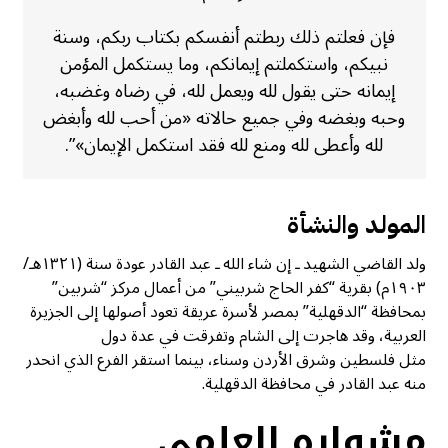
فإن فعلتم ذلك ربطتم أنفسكم بكتاب ربكم، وسنة
نبيكم، واستكملتم إيمانكم، وما يستكمل المؤمن
إيمانه حتى يقول لله ويعمل لله، في رضاه وغضبه،
وحبه وبغضه وفي جميع حالاته «من أحب لله وأبغض
لله وأعطى لله ومنع لله فقد استكمل الإيمان»”.
المولد والنشأة
ولد القاضي الشهيد ـ إن شاء الله ـ عبد القادر عودة سنة (١٣٢١هـ/
١٩٠٣م) بقرية “كفر الحاج شربيني” من أعمال مركز “شربين”
بمحافظة “الدقهلية” بمصر لأسرة عريقة تعود أصولها إلى الجزيرة
العربية، وقد هاجرت إلى الشام وتفرقت في عدة دول
مثل فلسطين وشرق الأردن وسناء، بينما استقر الفرع الذي انحدر
منه عبد القادر في محافظة الدقهلية.
مشواره العلمي