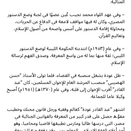
المثالية.
– وفي عهد اللواء محمد نجيب عُين عضوًا في لجنة وضع الدستور
المصري، وكان له فيها مواقف لامعة في الدفاع عن الحريات،
ومحاولة إقامة الدستور على أسس واضحة من أصول الإسلام،
وتعاليم القرآن.
– وفي عام (١٩٥٣م) انتدبته الحكومة الليبية لوضع الدستور
الليبي؛ ثقةً منها بما له من واسع المعرفة، وصدق الفهم لرسالة
الإسلام.
– ظل عودة يشغل منصبه في القضاء، فلما تولى الأستاذ “حسن
الهضيبي” منصب المرشد العام للإخوان المسلمين، كان “عبد
القادر” أقرب الإخوان إلى قلبه، وفي عام (١٣٧٠هـ) (١٩٥١م) أصبح
وكيلا عاما للجماعة.
اشتهر “عبد القادر عودة” كعالم وفقيه ورجل قانون محنك وخطيب
مفوَّ،ه حصل على قدر كبير من المعرفة بالقوانين الجنائية في
مصر، التي درسها طالبا ومارس تطبيقها قاضيا ومحاميا، وهو
أحد أعلام الفقه الإسلامي المعاصرين، وقد دفعه حبه للشريعة