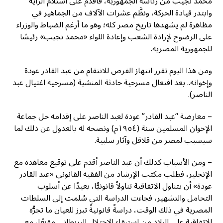
محمد نجيب من رئاسة الجمهورية، فأقدم على استلام الراية
وابتدر قيادة الحركة، ونظَّم عشرات الآلاف من الجماهير في
مظاهرة لم يشهدها تاريخ مصر كله؛ وهو ما أرغم الضباط والوزراء
على الرضوخ لإرادة الشعب وإعادة اللواء «محمد نجيب» رئيسًا
للجمهورية المصرية.
ومن هذا اليوم تقرر انتهاز الفرص للانتقام من عبد القادر عودة
وإخوانه.. بعد افتعال مسرحية حادثة المنشية (مسرحية اغتيال عبد
الناصر).
– معارضة “عبد القادر” عودة لعبد الناصر على إقدامه حل جماعة
الإخوان المسلمين سنة (١٩٥٤م) ونصحه له بالعدول عن ذلك لما
سيسبب لمصر من قلاقل وآثار سلبية.
– ومن الأسباب كذلك أن عبد الناصر أقدم على توقيع معاهدة مع
الإنجليز، فطلب مكتب الإرشاد من الفقيه القانوني «عبد القادر
عودة» أن يتناول الاتفاقية تناولاً قانونيًّا، بعيدًا عن أسلوب
التحامل والتشهير، فجاءت الدراسة التي سُلمت إلى السلطات
المصرية في ذلك الوقت، دراسةً قانونيةً تبرز للعيان ما تجرُّه
الاتفاقية على البلاد من استبقاء الاحتلال البريطاني مقنعًا، مع