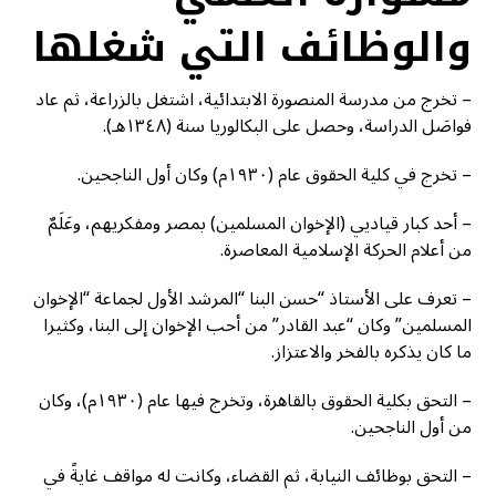
والوظائف التي شغلها
– تخرج من مدرسة المنصورة الابتدائية، اشتغل بالزراعة، ثم عاد
فواصَل الدراسة، وحصل على البكالوريا سنة (١٣٤٨هـ).
– تخرج في كلية الحقوق عام (١٩٣٠م) وكان أول الناجحين.
– أحد كبار قياديي (الإخوان المسلمين) بمصر ومفكريهم، وعَلَمٌ
من أعلام الحركة الإسلامية المعاصرة.
– تعرف على الأستاذ “حسن البنا “المرشد الأول لجماعة “الإخوان
المسلمين” وكان “عبد القادر” من أحب الإخوان إلى البنا، وكثيرا
ما كان يذكره بالفخر والاعتزاز.
– التحق بكلية الحقوق بالقاهرة، وتخرج فيها عام (١٩٣٠م)، وكان
من أول الناجحين.
– التحق بوظائف النيابة، ثم القضاء، وكانت له مواقف غايةً في