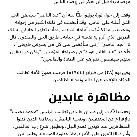
مرضاة ربه قبل أن يفكر في إرضاء الناس.
وقَف إلى جوار ثورة يوليو، ظنًّا منه أن “عبد الناصر” سيحقق الخير
الذي أعلنه على الناس، وقد أغضب في ذلك الكثير من إخوانه
ومحبيه، ولما تكشّفت أمامه النيات، وبدأت تظهر الحقائق، سلك
الطريق الذي ألزم به نفسه في حياته ـ طريق الحق والصدق ـ قال
له “عبد الناصر”: “إنني سأقضي على كل من يعترض طريقي”،
فأجابه: “عبد القادر عودة” في صراحة المؤمنين: “ولكن من يبقون
منهم سيقضون بدورهم على الطغاة والظالمين”.
وفي يوم (٢٨) من فبراير (١٩٥٤م) خرجت جموع الأمة تطالب
الحكام بالإقلاع عن الظلم وتنحية الظالمين.
مظاهرة عابدين
زحفت الآلاف إلى ميدان عابدين تطالب الرئيس “محمد نجيب”
بالإفراج عن المعتقلين، وتنحية الباطش، ومعاقبة الذين قَتلوا
المتظاهرين عند كوبري قصر النيل، وتطبيق شرع رب العالمين،
وأدرك القائمون على الأمر يومئذ خطورة الموقف، وطلبوا من