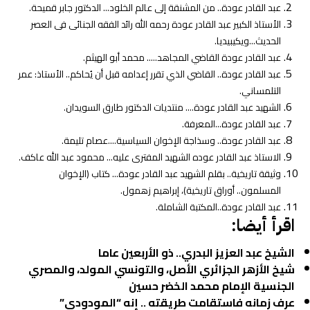
عبد القادر عودة.. من المشنقة إلى عالم الخلود… الدكتور جابر قميحة.
الأستاذ الكبير عبد القادر عودة رحمه الله رائد الفقه الجنائى فى العصر
الحديث…ويكيبيديا.
عبد القادر عودة القاضي المجاهد….. محمد أبو الهيثم.
عبد القادر عودة.. القاضي الذي تقرر إعدامه قبل أن يُحاكم.. الأستاذ: عمر
التلمساني.
الشهيد عبد القادر عودة…. منتديات الدكتور طارق السويدان.
عبد القادر عودة…المعرفة.
عبد القادر عودة.. وسذاجة الإخوان السياسية….عصام تليمة.
الاستاذ عبد القادر عوده الشهيد المفترى عليه… محمود عبد الله عاكف.
وثيقة تاريخية.. بقلم الشهيد عبد القادر عودة… كتاب (الإخوان
المسلمون.. أوراق تاريخية)، إبراهيم زهمول.
عبد القادر عودة..المكتبة الشاملة.
اقرأ أيضا:
الشيخ عبد العزيز البدري.. ذو الأربعين عاما
شيخ الأزهر الجزائري الأصل، والتونسي المولد، والمصري
الجنسية الإمام محمد الخضر حسين
عرف زمانه فاستقامت طريقته .. إنه “المودودي”