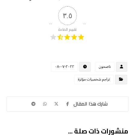
٣.٥
تقييم المادة
ناصحون
٢٠٢٢-٠٧-٠٨
تراجم شخصيات مؤثرة
منشورات ذات صلة ...