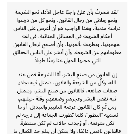
“لقد شعرتُ بأن علىَّ واجبًا عاجل الأداء نحو الشريعة
ونحو زملائي من رجال القانون، ونحو كل من درسوا
دراسةً مدنيةً، وهذا الواجب هو أن أَعرض على الناس
أحكام الشريعة في المسائل الجنائية، في لغة
يفهمونها، وبطريقة يألفونها، وأن أصحح لرجال القانون
معلوماتهم عن الشريعة، وأن أنشر على الناس الحقائق
التي حجبها الجهل عنا زمنًا طويلاً.
إن القانون من صنع البشر، أمَّا الشريعة فمن عند
الله، وكلٌ من الشريعة والقانون، يتمثل فيه بجلاء
صفات صانعه، فالقانون من صنع البشر، ويتمثل
فيه نقص البشر وعجزهم وضعفهم وقلة حيلتهم،
ومن ثَم كان القانون عرضةً للتغيير والتبديل، أو ما
نسميه “التطور”، كلما تطورت الجماعة إلى درجة لم
تكن متوقعة، أو وُجدت حالات لم تكن منتظرةً.
فالقانون ناقص دائمًا، ولا يمكن أن يبلغ حد الكمال ما