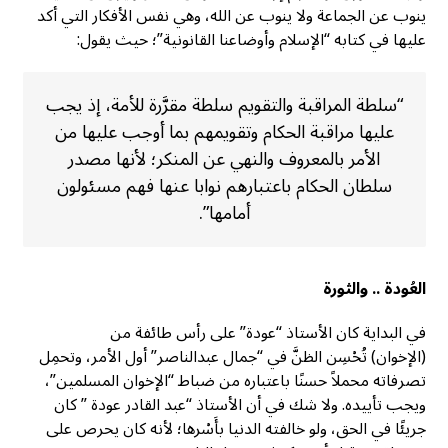
ينوب عن الجماعة ولا ينوب عن الله، وهي نفس الأفكار التي أكد
عليها في كتابه “الإسلام وأوضاعنا القانونية”؛ حيث يقول:
“سلطة المراقبة والتقويم سلطة مقرَّرة للأمة، إذ يجب
عليها مراقبة الحكام وتقويمهم بما أوجب عليها من
الأمر بالمعروف والنهي عن المنكر؛ لأنها مصدر
سلطان الحكام باعتبارهم نوابا عنها فهم مسئولون
أمامها”.
العُودة .. والثورة
في البداية كان الأستاذ “عودة” على رأس طائفة من
(الإخوان) تُحْسِن الظنَّ في “جمال عبدالناصر” أول الأمر، وتحمِل
تصرفاته محملاً حسنًا باعتباره من ضباط “الإخوان المسلمين”،
ويجب تأييده. ولا شك في أن الأستاذ “عبد القادر عودة ” كان
جريئًا في الحق، ولو خالفته الدنيا بأَسْرها؛ لأنه كان يحرص على