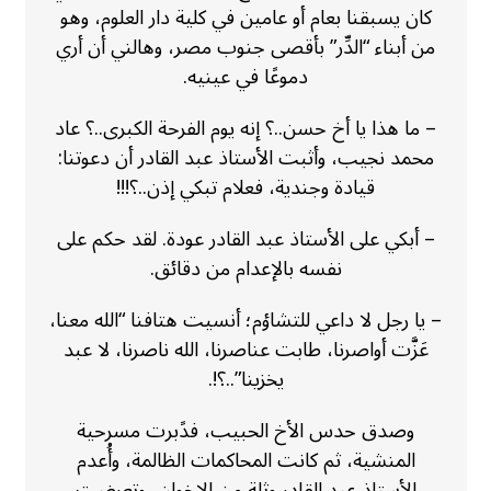
كان يسبقنا بعام أو عامين في كلية دار العلوم، وهو
من أبناء “الدِّر” بأقصى جنوب مصر، وهالني أن أري
دموعًا في عينيه.
– ما هذا يا أخ حسن..؟ إنه يوم الفرحة الكبرى..؟ عاد
محمد نجيب، وأثبت الأستاذ عبد القادر أن دعوتنا:
قيادة وجندية، فعلام تبكي إذن..؟!!!
– أبكي على الأستاذ عبد القادر عودة. لقد حكم على
نفسه بالإعدام من دقائق.
– يا رجل لا داعي للتشاؤم؛ أنسيت هتافنا “الله معنا،
عَزَّت أواصرنا، طابت عناصرنا، الله ناصرنا، لا عبد
يخزينا”..؟!.
وصدق حدس الأخ الحبيب، فدًبرت مسرحية
المنشية، ثم كانت المحاكمات الظالمة، وأُعدم
الأستاذ عبد القادر وثلة من الإخوان، وتعرضت