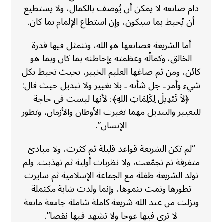
دام صانعه لا يمكن أن يُوصف بالكمال، ولا يستطيع
أن يُحيط بما سيكون، وإن استطاع الإلمام بما كان.
أما الشريعة فصانعها هو الله، وتتمثل فيها قدرة
الخالق، وكمالُه وعظمته وإحاطته بما كان وبما هو
كائن، ومن ثم صاغها العليم الخبير، بحيث تحيط بكل
شيء وأمر ـ جل شأنه ـ بلا تغيير ولا تبديل حيث قال:
﴿لاَ تَبْدِيلَ لِكَلِمَاتِ اللهِ﴾؛ لأنها ليست في حاجة
للتغيير والتبديل مهما تغيرت الأوطان والأزمان، وتطور
الإنسان”.
“لم تكن الشريعة قواعد قليلة ثم كثرت، ولا مبادئ
متفرقة ثم تجمّعت، ولا نظريات أولية ثم تهذبت. ولم
تولد الشريعة طفلة مع الجماعة الإسلامية ثم سايرت
تطورها ونمت بنموها، وإنما ولدت شابة مكتملة
ونزلت من عند الله شريعة كاملة شاملة جامعة مانعة
لا تري فيها عوجا ولا تشهد فيها نقصا”.