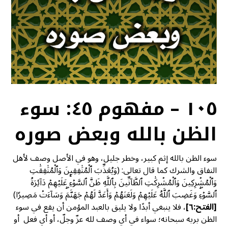
١٠٥ – مفهوم ٤٥: سوء
الظن بالله وبعض صوره
سوء الظن بالله إثم كبير، وخطر جليل، وهو في الأصل وصف لأهل
النفاق والشرك كما قال تعالى: (وَيُعَذِّبَ ٱلۡمُنَٰفِقِينَ وَٱلۡمُنَٰفِقَٰتِ
وَٱلۡمُشۡرِكِينَ وَٱلۡمُشۡرِكَٰتِ ٱلظَّآنِّينَ بِٱللَّهِ ظَنَّ ٱلسَّوۡءِۚ عَلَيۡهِمۡ دَآئِرَةُ
ٱلسَّوۡءِۖ وَغَضِبَ ٱللَّهُ عَلَيۡهِمۡ وَلَعَنَهُمۡ وَأَعَدَّ لَهُمۡ جَهَنَّمَۖ وَسَآءَتۡ مَصِيرٗا)
[الفتح:٦]
، فلا ينبغي أبدًا ولا يليق بالعبد المؤمن أن يقع في سوء
الظن بربه سبحانه؛ سواء في أي وصف لله عزّ وجلّ، أو أي فعل أو