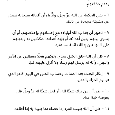
وعدم خذلانهم.
٦ – نفي الحكمة عن الله عزّ وجلّ، وادِّعاء أن أفعاله سبحانه تصدر
عن مشيئة مجردة عن ذلك.
٧ – تجويز أن يعذب الله أولياءه مع إحسانهم وإخلاصهم، أو أن
يسوي بينهم وبين أعدائه، أو يؤيد أعداءه المكذبين به ويديلهم
على المؤمنين إدالة دائمة مستقرة.
٨ – ظن أن الله خلق الخلق سدى وتركهم هملًا معطلين عن الأمر
والنهي، وأنه لم يرسل لهم رسلًا ولا أنزل عليهم كتبًا.
٩ – إنكار البعث بعد الممات وحساب الخلق في اليوم الآخر الذي
هو يوم الجزاء والدين.
١٠ – ظن أن من ترك شيئًا لله، أو فعل شيئًا له عزّ وجلّ فلن
يعوضه خيرًا منه.
١١ – ظن أن الله يثيب المرء إذا عصاه بما يثيبه به إذا أطاعه.