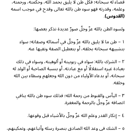
قضاء له سبحانه؛ فكل ظن لا يليق بحمد الله، وحكمته، ورحمته،
وعلمه، وقدرته فهو سوء ظن بالله تعالى وقدح في موجب اسمه
(القدوس)
.
ولسوء الظن بالله عزّ وجلّ صورٌ عديدة نذكر بعضها:
١ – ظن ما لا يليق بالله عزّ وجلّ في أسمائه وصفاته؛ سواء
بتشبيهه سبحانه بخلقه، أو بتعطيل الصفة ونفيها عنه.
٢ – الشرك بالله: سواء في ربوبيته أو ألوهيته، وسواء في ذلك
بعبادة غيره استقلالًا أو مع عبادته، أو بنسبة الصاحبة أو الولد له
سبحانه، أو بدعاء الأولياء من دون الله وجعلهم وسطاء بين الله
وخلقه.
٣ – اليأس والقنوط من رحمة الله؛ فذلك سوء ظن بالله ينافي
اتصافه عزّ وجلّ بالرحمة والمغفرة.
٤ – إنكار القدر وعلم الله عزّ وجلّ بالأشياء قبل وقوعها.
٥ – الشك في وعد الله الصادق بنصرة رسله وأتباعهم، وتمكينهم،