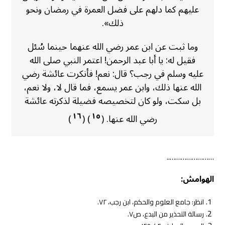
عليهم كما دلهم على فضل العمرة في رمضان ونحو
ذلك».
وما ثبت عن ابن عمر رضي الله عنهما حينما سُئل
فقيل له: يا أبا عبد الرحمن! اعتمر النبي صلى الله
عليه وسلم في رجب؟ قال: نعم! فأنكرت عائشة رضي
الله عنها ذلك، وابن عمر يسمع، فما قال لا، ولا نعم،
بل سكت، ولو كان لتخصيصه فضيلة لذكرته عائشة
١٦
١٥
رضي الله عنها. (
) (
)
……………………..
الهوامش:
انظر: جامع العلوم والحكم، ابن رجب، ٧٢.
رسالة التحذير من البدع، ص٧.