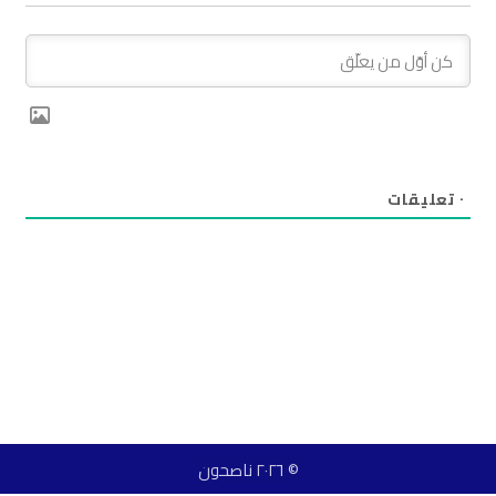
٠
تعليقات
© ٢٠٢٦ ناصحون