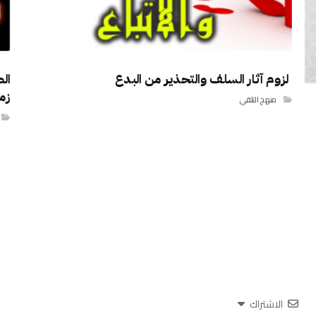
لزوم آثار السلف والتحذير من البدع
زم
منهج التلقي
الاشتراك