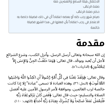
الاحتفال بليلة السابع والعشرين منه
صلاة الرغائب
حكم صلاة الرغائب
صيام شهر رجب كله أو بعضه اعتقاداً أن في ذلك فضيلة خاصة به
الاعتمار في رجب اعتقاداً بأن فعلها في هذا الشهر فضيلة
خاتمة
مقدمة
إن الله سبحانه وتعالى أرسل الرسل، وأنزل الكتب، وشرع الشرائع
لأجل أن يُعبد ويوحَّد، قال تعالى: ﴿وَمَا خَلَقْتُ الجِنَّ وَالإِنسَ إِلاَّ
لِيَعْبُدُونِ﴾
.
(الذاريات:٥٦)
وقال تعالى: ﴿وَلَقَدْ بَعَثْنَا فِي كُلِّ أُمَّةٍ رَّسُولاً أَنِ اعْبُدُوا اللَّهَ وَاجْتَنِبُوا
الطَّاغُوتَ﴾
. وهذه العبادة لا تسمى “عبادة” إلا إذا كانت
(النحل: ٣٦)
خالصة لرب العالمين، وموافقة لأمر الرسول الأمين عليه أفضل
الصلاة والتسليم؛ حيث قال تعالى: ﴿فَمَن كَانَ يَرْجُو لِقَاءَ رَبِّهِ
فَلْيَعْمَلْ عَمَلاً صَالِحاً وَلاَ يُشْرِكْ بِعِبَادَةِ رَبِّهِ أَحَداً﴾
.
(الكهف: ١١٠)