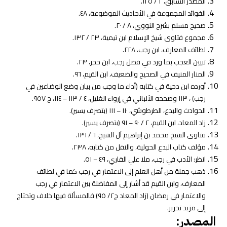
المصدر السابق، ٢ / ١٢٥.
الفوائد المجموعة في الأحاديث الموضوعة، ٤٨.
صحيح مسلم بشرح النووي، ٨ / ٢٠.
مجموع فتاوى شيخ الإسلام ابن تيمية، ٢٣ / ١٣٢.
لطائف المعارف، ابن رجب، ٢٢٨.
تبيين العجب بما ورد في فضل رجب، ابن حجر، ٢٣.
المنار المنيف في الصحيح والضعيف، ابن القيم، ٩٦.
أورده ابن دحية في كتابه (أداء ما وجب من بيان وضع الوضاعين في
رجب) ، ١١٣ وصححه الألباني في إرواء الغليل، ٤ / ١١٣ – ١١٤، ح ٩٥٧.
الحوادث والبدع، الطرطوشي، ١١٠ – ١١١ (بتصرف يسير).
زاد المعاد، ابن القيم، ٢ / ٩٠ – ٩١ (بتصرف يسير).
فتاوى الشيخ محمد بن إبراهيم آل الشيخ، ٦ / ١٣١.
مؤلف كتاب البدع الحولية، والنقل من كتابه، ٢٣٨.
انظر: الأدب في رجب، ملا علي القاري، ٤٩ – ٥١.
ذهب جملة من أهل العلم إلى الاعتمار في رجب كما في لطائف
المعارف، وابن القيم قد أشار إلى المفاضلة بين الاعتمار في رجب
والاعتمار في رمضان (زاد المعاد ج٢/ ٩٥) فالمسألة فيها خلاف وتحتاج
إلى مزيد تحرير.
المصدر: