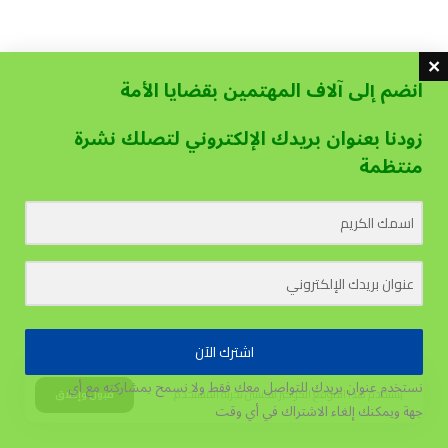
انضم إلى آلاف المهتمين بقضايا الأمة
زودنا بعنوان بريدك الإلكتروني لتصلك نشرة
منتظمة
اشترك الآن
نستخدم عنوان بريدك للتواصل معك فقط ولا نسمح بمشاركته مع أي
يستخدم هذا الموقع الكوكيز لتحسين تجربة المستخدم.
قبول وإغلاق
جهة
ويمكنك إلغاء الاشتراك في أي وقت