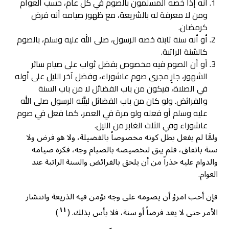
أنه إذا خصه المسلمون بالصوم في كل عام، حسب العوام
ومن لا معرفة له بالشريعة، مع ظهور صيامه أنه فرض
كرمضان.
أو أنه سنة ثابتة خصه الرسول، صلى الله عليه وسلم، بالصوم
كالسُنة الراتبة.
أو أن الصوم فيه مخصوص بفضل ثواب على صيام سائر
الشهور، جارٍ مجرى صوم عاشوراء، وفضل آخر الليل على أوله
في الصلاة، فيكون من باب الفضائل لا من باب السنة
والفرائض. ولو كان من باب الفضائل لبيَّنه الرسول صلى الله
عليه وسلم أو فعله ولو مرة في العمر، كما فعل في صوم
عاشوراء وفي الثلث الغابر من الليل.
ولمَّا لم يفعل بطل كونه مخصوصاً بالفضيلة، ولا هو فرض ولا
سنة باتفاق، فلم يبق لتخصيصه بالصيام وجه، فكره صيامه
والدوام عليه حذراً من أن يلحق بالفرائض والسنة الراتبة عند
العوام.
فإن أحب امرؤ أن يصومه على وجه تؤمن فيه الذريعة وانتشار
١١
الأمر حتى لا يعد فرضاً أو سنة، فلا بأس بذلك. (
)