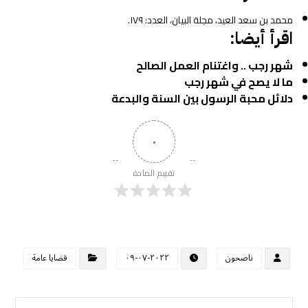
محمد بن سعد العيد، مجلة البيان، العدد: ١٧٩.
اقرأ أيضا:
شهر رجب .. واغتنام العمل الصالح
ما لا يصح في شهر رجب
دلائل محبة الرسول بين السنة والبدعة
٠
تقييم المادة
ناصحون
٢٠٢٢-٠٧-٠٩
قضايا عامة