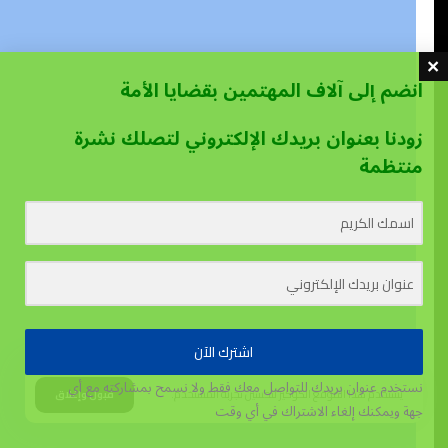
انضم إلى آلاف المهتمين بقضايا الأمة
زودنا بعنوان بريدك الإلكتروني لتصلك نشرة
منتظمة
اشترك الآن
نستخدم عنوان بريدك للتواصل معك فقط ولا نسمح بمشاركته مع أي
يستخدم هذا الموقع الكوكيز لتحسين تجربة المستخدم.
قبول وإغلاق
جهة
ويمكنك إلغاء الاشتراك في أي وقت