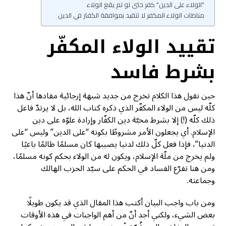
"الولاء على الدين" كفر حتى لو لم يقع الولاء
مناطات الولاء المكفر لا تتقيد بموافقة الكفار في الدين
تقييد الولاء المكفّر
بشرط فاسد
حين نقول هذا الكلام تخرج من جديد شبهة إرجائية مفادها أنّ هذا
كلّه ليس من الولاء المكفّر الذي ذكره كتاب الله، بل لا يرتدّ فاعل
ذلك كلّه (!) إلا بشرط محبّة دين الكفّار وإرادة علوّه على دين
الإسلام. أي يجعلون الأمر مشروطًا بكونه “على الدين” وليس “على
الدنيا”، فإذا فعل كلّ ذلك لدنيا يصيبها كان مسلمًا ظالمًا باغيًا
ولم يخرج من ملّة الإسلام، ويكون له من الولاء بحكم كونه مسلمًا،
ومن هنا تفرّع الفساد في الحكم على سيّد الحزب الهالك
وجماعته.
ومن باب واجب البيان أكتب هذا المقال الذي قد يكون طويلًا
بعض الشيء، ولكني أجد أنّ من أهم الواجبات في هذه الأوقات