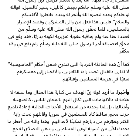
صلى الله عليه وسلم جاءكم بجيش كالليل، يسير كالسيل، فوالله
لو جاءكم وحده لنصره الله وأنجز له وعده. فانظروا لأنفسكم
والسلام”. فليس هذا فعل من والى المشركين وقصد الإضرار
بالمسلمين، فلما تحقّق رسول الله صلى الله عليه وسلّم من
قصده عفا عنه ولم يعاقبه عقوبة تعزيرية لكونه بدريّا، فقد وقع في
محرَّم لعصيانه أمر الرسول صلى الله عليه وسلّم ولم يقع في ولاء
مكفّر.
كما أنّ هذه الحادثة الفردية التي تندرج ضمن أحكام “الجاسوسية”
لا تقارن بالقتال تحت راية الكافرين، والانحياز إلى معسكرهم
سعيًا في هزيمة المسلمين وإفنائهم.
وأخيرا
، ما أريد قوله إنّ الهدف من كتابة هذا المقال وما سبقه لا
علاقة له بالاتهامات التي تكال اليوم بالمجان للناس، كالصهينة
وأمثالها، بل لِما وجدته من استغلال الأحداث الحالية لإعادة تلميع
حزب مجرم ساقط كاد للمسلمين في سوريا وقاتلهم تحت راية
الكفر وهجّرهم من ديارهم تمكينًا لأعدائهم، وهذا والله من أخطر ما
يحدث الآن من تشويه لوعي المسلمين، وينبغي التصدّي له مع
الإعراض عن تهم الجهلة. ولو خرجتَ بفائدة فهم موقع الولاء في