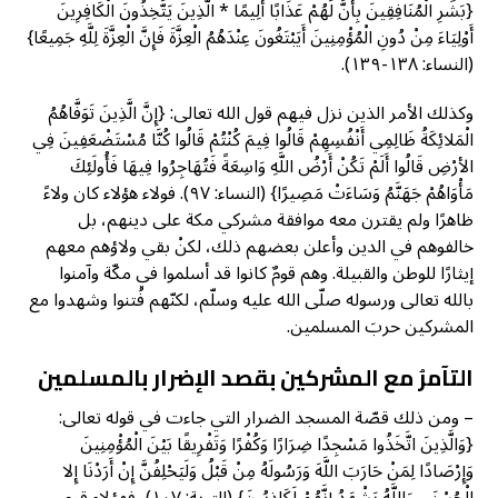
{بَشِّرِ الْمُنَافِقِينَ بِأَنَّ لَهُمْ عَذَابًا أَلِيمًا * الَّذِينَ يَتَّخِذُونَ الْكَافِرِينَ
أَوْلِيَاءَ مِنْ دُونِ الْمُؤْمِنِينَ أَيَبْتَغُونَ عِنْدَهُمُ الْعِزَّةَ فَإِنَّ الْعِزَّةَ لِلَّهِ جَمِيعًا}
(النساء: ١٣٨-١٣٩).
وكذلك الأمر الذين نزل فيهم قول الله تعالى: {إِنَّ الَّذِينَ تَوَفَّاهُمُ
الْمَلائِكَةُ ظَالِمِي أَنْفُسِهِمْ قَالُوا فِيمَ كُنْتُمْ قَالُوا كُنَّا مُسْتَضْعَفِينَ فِي
الأرْضِ قَالُوا أَلَمْ تَكُنْ أَرْضُ اللَّهِ وَاسِعَةً فَتُهَاجِرُوا فِيهَا فَأُولَئِكَ
مَأْوَاهُمْ جَهَنَّمُ وَسَاءَتْ مَصِيرًا} (النساء: ٩٧). فولاء هؤلاء كان ولاءً
ظاهرًا ولم يقترن معه موافقة مشركي مكة على دينهم، بل
خالفوهم في الدين وأعلن بعضهم ذلك، لكنْ بقي ولاؤهم معهم
إيثارًا للوطن والقبيلة. وهم قومٌ كانوا قد أسلموا في مكّة وآمنوا
بالله تعالى ورسوله صلّى الله عليه وسلّم، لكنّهم فُتنوا وشهدوا مع
المشركين حربَ المسلمين.
التآمرُ مع المشركين بقصد الإضرار بالمسلمين
– ومن ذلك قصّة المسجد الضرار التي جاءت في قوله تعالى:
{وَالَّذِينَ اتَّخَذُوا مَسْجِدًا ضِرَارًا وَكُفْرًا وَتَفْرِيقًا بَيْنَ الْمُؤْمِنِينَ
وَإِرْصَادًا لِمَنْ حَارَبَ اللَّهَ وَرَسُولَهُ مِنْ قَبْلُ وَلَيَحْلِفُنَّ إِنْ أَرَدْنَا إِلا
الْحُسْنَى وَاللَّهُ يَشْهَدُ إِنَّهُمْ لَكَاذِبُونَ} (التوبة: ١٠٧)، فهؤلاء قوم