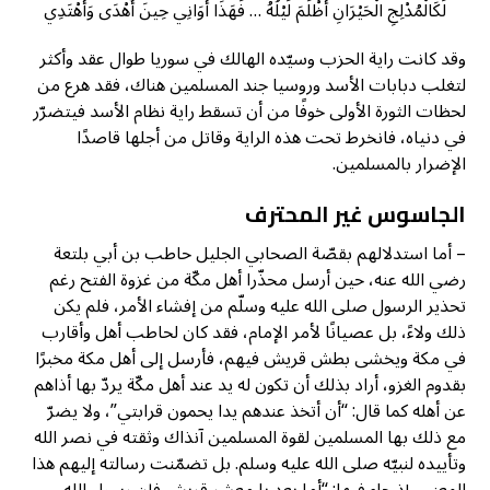
لَكَالْمُدْلِجِ الْحَيْرَانِ أَظْلَمَ لَيْلُهُ … فَهَذَا أَوَانِي حِينَ أُهْدَى وَأَهْتَدِي
وقد كانت راية الحزب وسيّده الهالك في سوريا طوال عقد وأكثر
لتغلب دبابات الأسد وروسيا جند المسلمين هناك، فقد هرع من
لحظات الثورة الأولى خوفًا من أن تسقط راية نظام الأسد فيتضرّر
في دنياه، فانخرط تحت هذه الراية وقاتل من أجلها قاصدًا
الإضرار بالمسلمين.
الجاسوس غير المحترف
– أما استدلالهم بقصّة الصحابي الجليل حاطب بن أبي بلتعة
رضي الله عنه، حين أرسل محذّرا أهل مكّة من غزوة الفتح رغم
تحذير الرسول صلى الله عليه وسلّم من إفشاء الأمر، فلم يكن
ذلك ولاءً، بل عصيانًا لأمر الإمام، فقد كان لحاطب أهل وأقارب
في مكة ويخشى بطش قريش فيهم، فأرسل إلى أهل مكة مخبرًا
بقدوم الغزو، أراد بذلك أن تكون له يد عند أهل مكّة يردّ بها أذاهم
عن أهله كما قال: “أن أتخذ عندهم يدا يحمون قرابتي”، ولا يضرّ
مع ذلك بها المسلمين لقوة المسلمين آنذاك وثقته في نصر الله
وتأييده لنبيّه صلى الله عليه وسلم. بل تضمّنت رسالته إليهم هذا
المعنى، إذ جاء فيها: “أما بعد يا معشر قريش فإن رسول الله