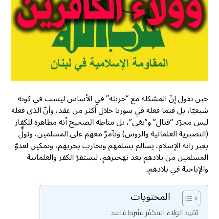
حين نقول إنّ المشكلة مع “حزبله” في الأساس ليست في كونه
شيعيّا، بل فيما فعله في سوريا خلال أكثر من عقد، وأنّ الذي فعله
ليس مجرّد “قتال” و”بغي”، بل مناطه الصحيح أنه مظاهرة للكفار
(النصيرية العلمانية والروس) وتآمرٌ معهم على المسلمين، وتولٍّ
بغير راية الإسلام، يسالم بسلمهم ويحارب بحربهم، وتمكين لعدوّ
المسلمين من بلادهم بعد تهجيرهم، ليستقرّ الكفر والعلمانية
والإباحية في بلادهم..
المحتويات
تقييد الولاء المكفّر بشرط فاسد