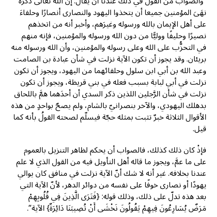
“والصواب من القول في ذلك عندنا أن يقال: إنّ الله تعالى ذكره
نهَىَ المؤمنين جميعا أن يتخذوا اليهود والنصارى أنصارًا وحلفاءَ
على أهل الإيمان بالله ورسوله وغيرَهم، وأخبر أنه من اتخذهم
نصيرًا وحليفًا ووليًّا من دون الله ورسوله والمؤمنين، فإنه منهم
في التحزُّب على الله وعلى رسوله والمؤمنين، وأن الله ورسوله منه
بريئان. وقد يجوز أن تكون الآية نزلت في شأن عبادة بن الصامت
وعبد الله بن أبي ابن سلول وحلفائهما من اليهود، ويجوز أن تكون
نزلت في أبي لبابة بسبب فعله في بني قريظة، ويجوز أن تكون
نزلت في شأن الرَّجلين اللذين ذكر السدي أن أحدَهما همَّ باللحاق
بدهلك اليهودي، والآخر بنصرانيّ بالشام، ولم يصحّ بواحدٍ من هذه
الأقوال الثلاثة خبرٌ تثبت بمثله حجّة فيسلّم لصحته القولُ بأنه كما
قيل.
فإذْ كان ذلك كذلك، فالصواب أن يحكم لظاهر التنزيل بالعموم
على ما عمَّ، ويجوز ما قاله أهل التأويل فيه من القول الذي لا علم
عندنا بخلافه. غير أنه لا شك أنّ الآية نزلت في منافق كان يوالي
يهودًا أو نصارى خوفًا على نفسه من دوائر الدهر، لأنّ الآية التي
بعد هذه تدلّ على ذلك، وذلك قوله: {فَتَرَى الَّذِينَ فِي قُلُوبِهِمْ
مَرَضٌ يُسَارِعُونَ فِيهِمْ يَقُولُونَ نَخْشَى أَنْ تُصِيبَنَا دَائِرَةٌ} الآية”.