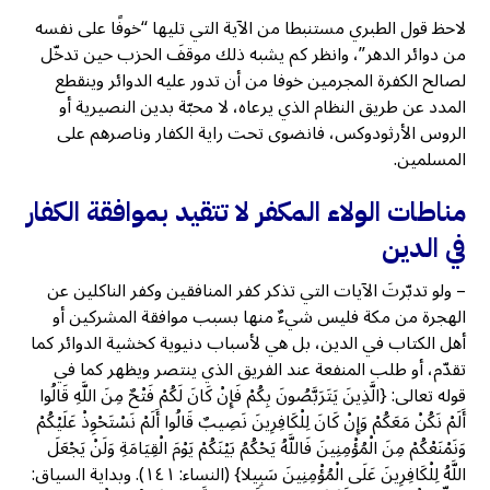
لاحظ قول الطبري مستنبطا من الآية التي تليها “خوفًا على نفسه
من دوائر الدهر”، وانظر كم يشبه ذلك موقفَ الحزب حين تدخّل
لصالح الكفرة المجرمين خوفا من أن تدور عليه الدوائر وينقطع
المدد عن طريق النظام الذي يرعاه، لا محبّة بدين النصيرية أو
الروس الأرثودوكس، فانضوى تحت راية الكفار وناصرهم على
المسلمين.
مناطات الولاء المكفر لا تتقيد بموافقة الكفار
في الدين
– ولو تدبّرتَ الآيات التي تذكر كفر المنافقين وكفر الناكلين عن
الهجرة من مكة فليس شيءٌ منها بسبب موافقة المشركين أو
أهل الكتاب في الدين، بل هي لأسباب دنيوية كخشية الدوائر كما
تقدّم، أو طلب المنفعة عند الفريق الذي ينتصر ويظهر كما في
قوله تعالى: {الَّذِينَ يَتَرَبَّصُونَ بِكُمْ فَإِنْ كَانَ لَكُمْ فَتْحٌ مِنَ اللَّهِ قَالُوا
أَلَمْ نَكُنْ مَعَكُمْ وَإِنْ كَانَ لِلْكَافِرِينَ نَصِيبٌ قَالُوا أَلَمْ نَسْتَحْوِذْ عَلَيْكُمْ
وَنَمْنَعْكُمْ مِنَ الْمُؤْمِنِينَ فَاللَّهُ يَحْكُمُ بَيْنَكُمْ يَوْمَ الْقِيَامَةِ وَلَنْ يَجْعَلَ
اللَّهُ لِلْكَافِرِينَ عَلَى الْمُؤْمِنِينَ سَبِيلا} (النساء: ١٤١). وبداية السياق: