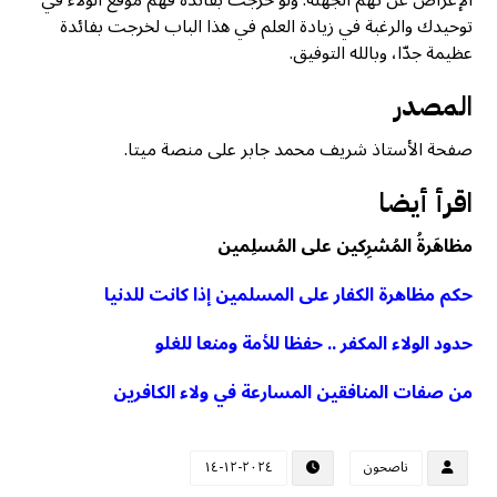
توحيدك والرغبة في زيادة العلم في هذا الباب لخرجت بفائدة
عظيمة جدّا، وبالله التوفيق.
المصدر
صفحة الأستاذ شريف محمد جابر على منصة ميتا.
اقرأ أيضا
مظاهَرةُ المُشرِكين على المُسلِمين
حكم مظاهرة الكفار على المسلمين إذا كانت للدنيا
حدود الولاء المكفر .. حفظا للأمة ومنعا للغلو
من صفات المنافقين المسارعة في ولاء الكافرين
ناصحون
٢٠٢٤-١٢-١٤