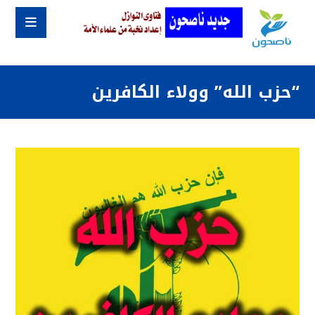
“حزب الله” وولاء الكافرين