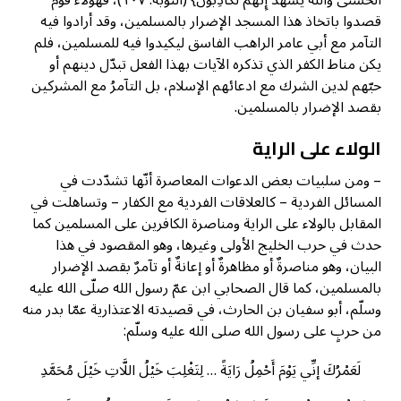
قصدوا باتخاذ هذا المسجد الإضرار بالمسلمين، وقد أرادوا فيه
التآمر مع أبي عامر الراهب الفاسق ليكيدوا فيه للمسلمين، فلم
يكن مناط الكفر الذي تذكره الآيات بهذا الفعل تبدّل دينهم أو
حبّهم لدين الشرك مع ادعائهم الإسلام، بل التآمرُ مع المشركين
بقصد الإضرار بالمسلمين.
الولاء على الراية
– ومن سلبيات بعض الدعوات المعاصرة أنّها تشدّدت في
المسائل الفردية – كالعلاقات الفردية مع الكفار – وتساهلت في
المقابل بالولاء على الراية ومناصرة الكافرين على المسلمين كما
حدث في حرب الخليج الأولى وغيرها، وهو المقصود في هذا
البيان، وهو مناصرةٌ أو مظاهرةٌ أو إعانةٌ أو تآمرٌ بقصد الإضرار
بالمسلمين، كما قال الصحابي ابن عمّ رسول الله صلّى الله عليه
وسلّم، أبو سفيان بن الحارث، في قصيدته الاعتذارية عمّا بدر منه
من حربٍ على رسول الله صلى الله عليه وسلّم:
لَعَمْرُكَ إنِّي يَوْمَ أَحْمِلُ رَايَةً … لِتَغْلِبَ خَيْلُ اللَّاتِ خَيْلَ مُحَمَّدِ