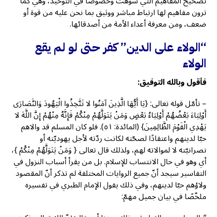
تصحيح المفاهيم التي شُوّهتْ وخصوصا في التوحيد، وهي كما
ترون مفاهيم لها ارتباط مباشر ووثيق بما نحن عليه من قوة أو
ضعف، ومن معرفة أعداء الأمة من أصدقائها.
“الولاء على الدين” كفر حتى لو لم يقع
الولاء
فأقول وبالله التوفيق:
– تأمّل قوله تعالى: {يَا أَيُّهَا الَّذِينَ آمَنُوا لا تَتَّخِذُوا الْيَهُودَ وَالنَّصَارَى
أَوْلِيَاءَ بَعْضُهُمْ أَوْلِيَاءُ بَعْضٍ وَمَنْ يَتَوَلَّهُمْ مِنْكُمْ فَإِنَّهُ مِنْهُمْ إِنَّ اللَّهَ لا
يَهْدِي الْقَوْمَ الظَّالِمِينَ} (المائدة: ٥١). فلو كان المسلم قد والاهم
حبّا لدينهم واعتقادًا لصحّته لكانت ردّته لأجل يهوديّته أو
نصرانيّته لا لموالاته لهم، ولذلك قال تعالى { وَمَنْ يَتَوَلَّهُمْ مِنْكُمْ }،
أي وهو في حال الانتساب للإسلام. بل من يقرأ أسباب النزول في
التفاسير سيجد أنّ جميع الروايات المختلفة لم تذكر أنّ المقصود
ولاؤهم حبّا لدينهم، وفي ذلك يقول الإمام الطبري في تفسيره
ملخّصًا في بيان جميل مهمّ: