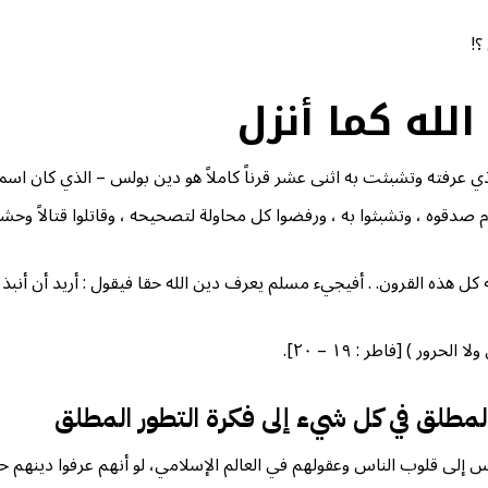
؟!
الله كما أنزل
الذي عرفته وتشبثت به اثنى عشر قرناً كاملاً هو دين بولس – الذي كان اس
وه ، وتشبثوا به ، ورفضوا كل محاولة لتصحيحه ، وقاتلوا قتالاً وحشيا م
ل هذه القرون. . أفيجيء مسلم يعرف دين الله حقا فيقول : أريد أن أنبذ دي
ور ) [فاطر : ۱۹ – ۲۰].
 المطلق في كل شيء إلى فكرة التطور المطلق
س إلى قلوب الناس وعقولهم في العالم الإسلامي، لو أنهم عرفوا دينهم حق 