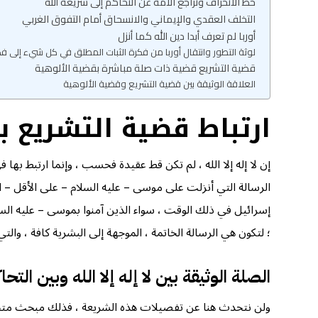
خط الانحراف وتراجع الأمة عن التحاكم إلى شريعة الله
التخلف العقدي والإيماني والانسحاق أمام التفوق الغربي
أوربا لم تعرف أبدا دين الله كما أنزل
لوثة التطور وانتقال أوربا من فكرة الثبات المطلق في كل شيء إلى ف
قضية التشريع قضية ذات صلة مباشرة بقضية الألوهية
العلاقة الوثيقة بين قضية التشريع وقضية الألوهية
ارتباط قضية التشريع بلا 
إن لا إله إلا الله ، لم تكن قط عقيدة فحسب ، وإنما ارتبط بها
الرسالة التي أنزلت على موسى – عليه السلام – على الأقل – ارت
إسرائيل في ذلك الوقت ، سواء الذين آمنوا بموسى – عليه السلا
؛ لتكون هي الرسالة الخاتمة ، الموجهة إلى البشرية كافة ، والتي
الصلة الوثيقة بين لا إله إلا الله وبين التح
ولن نتحدث هنا عن تفصيلات هذه الشريعة ، فذلك مبحث متخصص لي