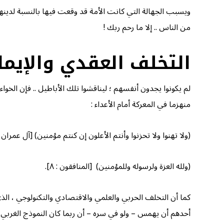
ويسبب الجهالة التي كانت الأمة قد وقعت فيها بالنسبة لدينها 
من الناس .. إلا ما رحم ربك !
التخلف العقدي والإيما
لم يكونوا يجدون أنفسهم ؛ ليناقشوا تلك الأباطيل .. فإن الخو
منهزما في المعركة أمام الأعداء :
(ولا تهنوا ولا تحزنوا وأنتم الأعلون إن كنتم مؤمنين) [آل عمران : ۱۳۹] 
(ولله العزة ولرسوله وللمؤمنين) [المنافقون : ٨].
كما أن التخلف الحربي والعلمي والاقتصادي والتكنولوجي ، ال
أحدهم أن يهمس – ولو في سره – أن ربما كان النموذج الغربي غي