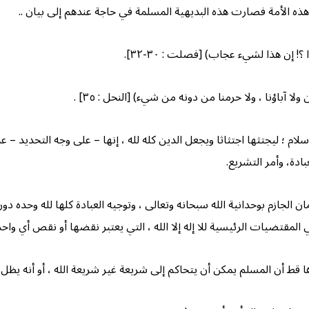
ذه الأمة فصارت هذه البديهية المسلمة في حاجة عندهم إلى بيان ..
 إن هذا لشيء عجاب) [فصلت : ۳۰-۳۲].
 آباؤنا ، ولا حرمنا من دونه من شيء) [النحل : ٣٥] .
سلام ؛ ليجتثها اجتثاثا ويجعل الدين كله لله ، إنها – على وجه التحديد – عد
بادة، وأمر التشريع.
ان الجازم بوحدانية الله سبحانه وتعالى ، وتوجيه العبادة كلها لله وحده 
المقتضيات الرئيسية للا إله إلا الله ، التي يعتبر نقضها أو نقص أي واحد من
 قط أن المسلم يمكن أن يتحاكم إلى شريعة غير شريعة الله ، أو أنه يظل مس