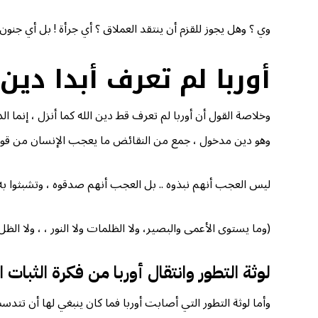
وي ؟ وهل يجوز للقزم أن ينتقد العملاق ؟ أي جرأة ! بل أي جنون 
أوربا لم تعرف أبدا دين 
وخلاصة القول أن أوربا لم تعرف قط دين الله كما أنزل ، إنما 
وهو دين مدخول ، جمع من النقائض ما يعجب الإنسان من قوم صدق
ليس العجب أنهم نبذوه .. بل العجب أنهم صدقوه ، وتشبثوا به ك
(وما يستوى الأعمى والبصير، ولا الظلمات ولا النور ، ، ولا الظل ولا الحر
لوثة التطور وانتقال أوربا من فكرة الثبات
وأما لوثة التطور التي أصابت أوربا فما كان ينبغي لها أن تتدس