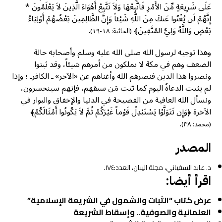
عَلَى شَرِيعَةٍ مِّنَ الأَمْرِ فَاتَّبِعْهَا وَلاَ تَتَّبِعْ أَهْوَاءَ الَّذِينَ لاَ يَعْلَمُونَ *
إِنَّهُمْ لَن يُغْنُوا عَنكَ مِنَ اللَّهِ شَيْئاً وَإِنَّ الظَّالِمِينَ بَعْضُهُمْ أَوْلِيَاءُ
بَعْضٍ وَاللَّهُ وَلِيُّ المُتَّقِينَ﴾
.
(الجاثية: ١٨-١٩)
وهذا توجيه لرسول الله صلى الله عليه وسلم وأصحابه حالة
الضعف وهم في مكة لا يملكون من أمرهم شيئاً، وقد ثبتوا
ونصروا هذا الدين فنصرهم الله وأغناهم عن «الآخر» ـ الكافرـ ؛ وإذا
لم يثبت الدعاةُ اليوم كما ثبَت مَن سبقهم، فإنهم سينحسرون،
ونسأل الله العافية من الفضيحة في الدنيا والإخفاق والبوار في
الآخرة ﴿وَإِن تَتَوَلَّوْا يَسْتَبْدِلْ قَوْماً غَيْرَكُمْ ثُمَّ لاَ يَكُونُوا أَمْثَالَكُمْ﴾
.
(محمد: ٣٨)
المصدر
د. عابد السفياني، مجلة اليبان، العدد:١٧٤.
اقرأ أيضا:
عرض كتاب “الثبات والشمول في الشريعة الإسلامية”
العلمانية والصوفية.. وإسقاط الشريعة