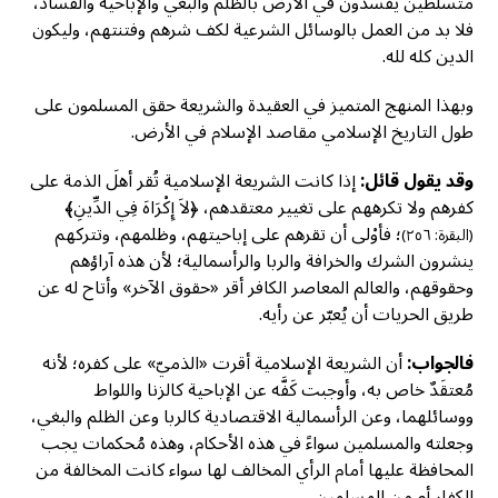
متسلطين يفسدون في الأرض بالظلم والبغي والإباحية والفساد،
فلا بد من العمل بالوسائل الشرعية لكف شرهم وفتنتهم، وليكون
الدين كله لله.
وبهذا المنهج المتميز في العقيدة والشريعة حقق المسلمون على
طول التاريخ الإسلامي مقاصد الإسلام في الأرض.
وقد يقول قائل:
إذا كانت الشريعة الإسلامية تُقر أهلَ الذمة على
كفرهم ولا تكرههم على تغيير معتقدهم، ﴿لاَ إِكْرَاهَ فِي الدِّينِ﴾
؛ فأوْلى أن تقرهم على إباحيتهم، وظلمهم، وتتركهم
(البقرة: ٢٥٦)
ينشرون الشرك والخرافة والربا والرأسمالية؛ لأن هذه آراؤهم
وحقوقهم، والعالم المعاصر الكافر أقر «حقوق الآخر» وأتاح له عن
طريق الحريات أن يُعبّر عن رأيه.
فالجواب:
أن الشريعة الإسلامية أقرت «الذميّ» على كفره؛ لأنه
مُعتقَدٌ خاص به، وأوجبت كَفَّه عن الإباحية كالزنا واللواط
ووسائلهما، وعن الرأسمالية الاقتصادية كالربا وعن الظلم والبغي،
وجعلته والمسلمين سواءً في هذه الأحكام، وهذه مُحكمات يجب
المحافظة عليها أمام الرأي المخالف لها سواء كانت المخالفة من
الكفار أم من المسلمين.