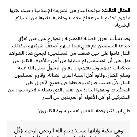
المثال الثالث:
موقف التتار من الشريعة الإسلامية؛ حيث غيّروا
مفهوم تحكيم الشريعة الإسلامية وخلطوها بغيرها من الشرائع
البشرية.
وقد نشأت الفرق الضالة كالمعتزلة والخوارج على حين تَفَرُّقِ
جماعةِ المسلمين مع قتالٍ فيما بينهم أضعفَ شوكتهم، وكذلك
التتار قاموا على حين ضعف من المسلمين؛ فجميع هذه الشواهد
تدل على أن المسلمين لم يتنازلوا من أجل «الآخر» ـ الكافرـ عن
محكمات دينهم وشريعتهم، بل قاوم الرسولُ صلى الله عليه
وسلم الكفار، وقاوم أهل السنة الفِرَق الضالة، وقاوم المسلمون
التتار، كلٌ حسب قدرته، وحافظوا في جميع الأحوال على
المحكَمات وحققوا البراءة من العمل الذي يعمله «الآخر» سواء من
المشركين أو أهل الأهواء، أو المرتدين من التتار.
قال ابن كثير رحمه الله في تفسير سورة الكافرون:
وهي مكية وآياتها ست: بسم الله الرحمن الرحيم ﴿قُلْ