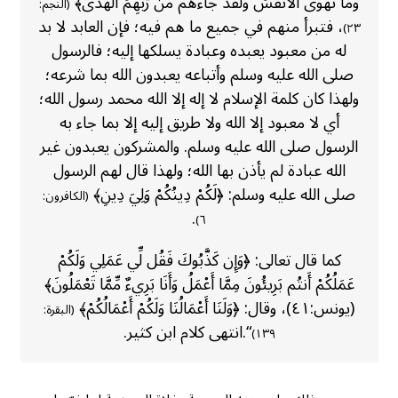
وَمَا تَهْوَى الأَنفُسُ وَلَقَدْ جَاءَهُم مِّن رَّبِّهِمُ الهُدَى﴾
(النجم:
، فتبرأ منهم في جميع ما هم فيه؛ فإن العابد لا بد
٢٣)
له من معبود يعبده وعبادة يسلكها إليه؛ فالرسول
صلى الله عليه وسلم وأتباعه يعبدون الله بما شرعه؛
ولهذا كان كلمة الإسلام لا إله إلا الله محمد رسول الله؛
أي لا معبود إلا الله ولا طريق إليه إلا بما جاء به
الرسول صلى الله عليه وسلم. والمشركون يعبدون غير
الله عبادة لم يأذن بها الله؛ ولهذا قال لهم الرسول
صلى الله عليه وسلم: ﴿لَكُمْ دِينُكُمْ وَلِيَ دِينِ﴾
(الكافرون:
.
٦)
كما قال تعالى: ﴿وَإِن كَذَّبُوكَ فَقُل لِّي عَمَلِي وَلَكُمْ
عَمَلُكُمْ أَنتُم بَرِيئُونَ مِمَّا أَعْمَلُ وَأَنَا بَرِيءٌ مِّمَّا تَعْمَلُونَ﴾
(يونس:٤١)، وقال: ﴿وَلَنَا أَعْمَالُنَا وَلَكُمْ أَعْمَالُكُمْ﴾
(البقرة:
“.انتهى كلام ابن كثير.
١٣٩)