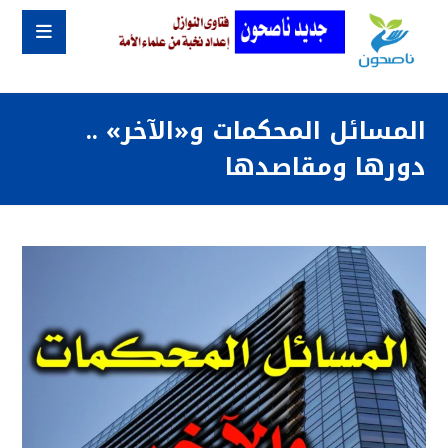
المسائل المحكمات و«الآخر» ..
دورها ومقاصدها