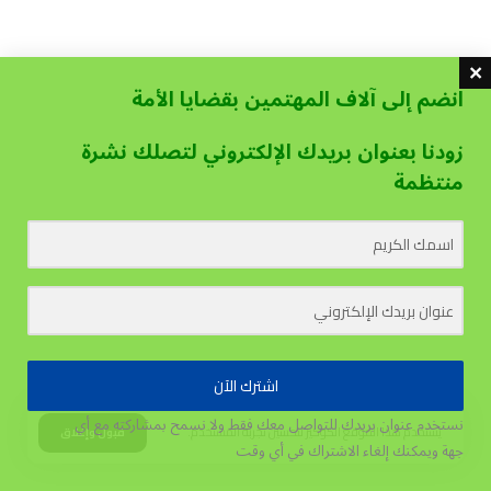
انضم إلى آلاف المهتمين بقضايا الأمة
زودنا بعنوان بريدك الإلكتروني لتصلك نشرة
منتظمة
اشترك الآن
نستخدم عنوان بريدك للتواصل معك فقط ولا نسمح بمشاركته مع أي
يستخدم هذا الموقع الكوكيز لتحسين تجربة المستخدم.
قبول وإغلاق
جهة
ويمكنك إلغاء الاشتراك في أي وقت