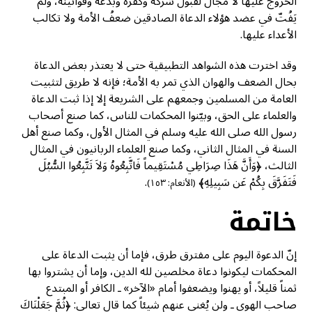
الخروج عليها لا مجال لقبول شركه وكفره وبدعه وقوانينه، ولم
يَفُتّ في عضد هؤلاء الدعاة الصادقين ضعفُ الأمة ولا تكالب
الأعداء عليها.
وقد اخترت هذه الشواهد التطبيقية حتى لا يعتذر بعض الدعاة
بحال الضعف والهوان الذي تمر به الأمة؛ فإنه لا طريق لتثبيت
العامة من المسلمين وجمعهم على الشريعة إلا إذا ثبت الدعاة
والعلماء على الحق، وبيّنوا المحكمات للناس، كما صنع أصحاب
رسول الله صلى الله عليه وسلم في المثال الأول، وكما صنع أهل
السنة في المثال الثاني، وكما صنع العلماء الربانيون في المثال
الثالث، ﴿وَأَنَّ هَذَا صِرَاطِي مُسْتَقِيماً فَاتَّبِعُوهُ وَلاَ تَتَّبِعُوا السُّبُلَ
فَتَفَرَّقَ بِكُمْ عَن سَبِيلِهِ﴾
.
(الأنعام: ١٥٣)
خاتمة
إنّ الدعوة اليوم على مفترق طرق، فإما أن يثبت الدعاة على
المحكمات ليكونوا دعاة مخلصين لله الدين، وإما أن يشتروا بها
ثمناً قليلاً، أو يهنوا ويضعفوا أمام «الآخر» ـ الكافر أو المبتدع
صاحب الهوى ـ ولن يُغني عنهم شيئاً كما قال تعالى: ﴿ثُمَّ جَعَلْنَاكَ