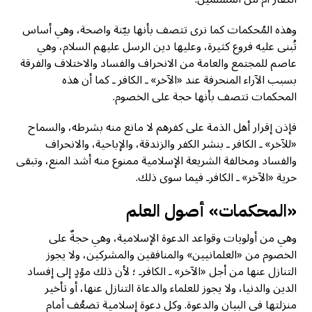
وهذه المُحكمات كما نرى تتصف بأنها بيّنة واضحة، وهي أساس
تُبنى عليه فروع كثيرة، وعليها دين الرسل عليهم السلام، وهي
عاصم للمجتمع والعامة من الانحراف والفساد والاختلاف والفرقة
بسبب الآراء المنحرفة عند «الآخر» ـ الكافر ـ كما أن هذه
المحكمات تتصف بأنها حجة على الخصوم.
فإذن إقرار أهل الذمة على كفرهم لا مانع منه بشرطه، والسماح
«للآخر» ـ الكافر ـ بنشر الكفر والزندقة، والإباحية، والانحراف
والفساد ومخالفة الشريعة الإسلامية ممنوع منه أشد المنع، وتبقى
حرية «الآخر» ـ الكافرـ فيما سوى ذلك.
«المحكمات» أصول العلم
وهي من أولويات وقواعد الدعوة الإسلامية، وهي حجةٌ على
الخصوم من «العلمانيين» والمنافقين والمشركين، ولا يجوز
التنازل عنها من أجل «الآخر» ـ الكافرـ ؛ لأن ذلك مؤدٍ إلى إفساد
الدين والدنيا، ولا يجوز للعلماء والدعاة التنازل عنها، أو تأخير
منزلتها في البيان والدعوة. وكل دعوة إسلامية تضعُف أمام