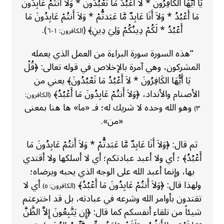
يَا أَيُّهَا الكَافِرُونَ * لاَ أَعْبُدُ مَا تَعْبُدُونَ * وَلاَ أَنتُمْ عَابِدُونَ
مَا أَعْبُدُ * وَلاَ أَنَا عَابِدٌ مَّا عَبَدتُّمْ * وَلاَ أَنتُمْ عَابِدُونَ مَا
أَعْبُدُ * لَكُمْ دِينُكُمْ وَلِيَ دِينِ﴾ (
).
الكافرون: ١-٦
“هذه السورة سورة البراءة من العمل الذي يعمله
المشركون، وهي آمرة بالإخلاص في قوله تعالى: ﴿قُلْ
يَا أَيُّهَا الكَافِرُونَ * لاَ أَعْبُدُ مَا تَعْبُدُونَ﴾ يعني من
الأصنام والأنداد، ﴿وَلاَ أَنتُمْ عَابِدُونَ مَا أَعْبُدُ﴾
(الكافرون:
وهو الله وحده لا شريك له؛ فـ «ما» ها هنا بمعنى
٣)
«من».
ثم قال: ﴿وَلاَ أَنَا عَابِدٌ مَّا عَبَدتُّمْ * وَلاَ أَنتُمْ عَابِدُونَ مَا
أَعْبُدُ﴾ ؛ أي ولا أعبد عبادتكم؛ أي لا أسلكها ولا أقتدي
بها، وإنما أعبد الله على الوجه الذي يحبه ويرضاه؛
ولهذا قال: ﴿وَلاَ أَنتُمْ عَابِدُونَ مَا أَعْبُدُ﴾
أي لا
(الكافرون: ٥)
تقتدون بأوامر الله وشرعه في عبادته، بل قد اخترعتم
شيئاً من تلقاء أنفسكم كما قال: ﴿إِن يَتَّبِعُونَ إِلاَّ الظَّنَّ