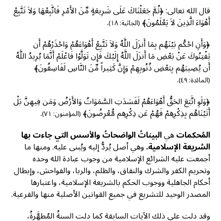
قال الله تعالى: ﴿ثُمَّ جَعَلْنَاكَ عَلَى شَرِيعَةٍ مِّنَ الأَمْرِ فَاتَّبِعْهَا وَلاَ تَتَّبِعْ
أَهْوَاءَ الَّذِينَ لاَ يَعْلَمُونَ﴾
.
(الجاثية: ١٨)
﴿وَأَنِ احْكُم بَيْنَهُم بِمَا أَنزَلَ اللَّهُ وَلاَ تَتَّبِعْ أَهْوَاءَهُمْ وَاحْذَرْهُمْ أَن
يَفْتِنُوكَ عَنْ بَعْضِ مَا أَنزَلَ اللَّهُ إِلَيْكَ فَإِن تَوَلَّوْا فَاعْلَمْ أَنَّمَا يُرِيدُ اللَّهُ
أَن يُصِيبَهُم بِبَعْضِ ذُنُوبِهِمْ وَإِنَّ كَثِيراً مِّنَ النَّاسِ لَفَاسِقُونَ﴾
.
(المائدة: ٤٩)
﴿وَلَوِ اتَّبَعَ الحَقُّ أَهْوَاءَهُمْ لَفَسَدَتِ السَّمَوَاتُ وَالأَرْضُ وَمَن فِيهِنَّ بَلْ
أَتَيْنَاهُم بِذِكْرِهِمْ فَهُمْ عَن ذِكْرِهِم مُّعْرِضُونَ﴾
.
(المؤمنون: ٧١)
المُحكمات
هي
البيناتُ الواضحاتُ والأسس التي جاءت بها
الشريعة الإسلامية.
وهي أصل يُردُّ إليه ويُبنى عليه. ومنها ما
أجمعت عليه الشرائع الإسلامية من وجوب عبادة الله وحده
وتحريم الكفر والشرك والنفاق، والظلم، والربا، والفواحش، وإبطال
أحكام الجاهلية ووجوب الحكم بالشريعة الإسلامية، واعتبارها
المصدر الوحيد للتشريع في جميع القوانين الأصلية منها والفرعية.
وقد دلت على ذلك الآيات السابقة كما دلت السنةُ المُطهَّرةُ،