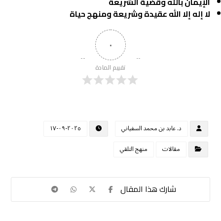
الإيمان بالله وقضية الشريعة
لا إله إلا الله عقيدة وشريعة ومنهج حياة
٠
تقييم المادة
د. عابد بن محمد السفياني
٢٠٢٥-٠٩-١٧
مقالات
منهج التلقي