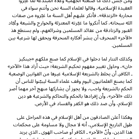
ومن جنس ذلك ما صنعته الجهمية وغلاة المبتدعة لما غيّروا
العقيدة الإسلامية، وقالوا لعلماء السنة نحن وأنتم سواء في
محاربة «الزندقة»، فأنكر عليهم أهل السنة ما غيّروه من صفات
الله سبحانه، كما أنكروا ما غيّرته المعتزلة والخوارج والشيعة وعُبّاد
القبور والزنادقة من عقائد المسلمين وشرائعهم، ولم يستطع هذ
«الآخر» المنحرف أن ينشر أفكاره المنحرفة ويحقق لها شرعية بين
المسلمين.
وكذلك التتار لما دخلوا في الإسلام كما صنع ملكهم «جينكيز
خان»، وحاول تغيير مفهوم تحكيم الشريعة؛ حيث أراد هذا «الآخر»
ـ الكافرـ أن يخلط بالشريعة الإسلامية غيرها من القوانين الوضعية
كما يصنع العلمانيون اليوم وقف علماء السنة ليبيّنوا للناس أن
الحكم بالشريعة واجب، ولا يجوز أن يشاركها منهج آخر مهما أصر
ذلك «الآخر»، وأن إفرادها بالحكم والتحاكم والشرعية هو دين
الإسلام، وأن ضد ذلك هو الكفر والفساد في الأرض.
وهكذا أعلن الصادقون من أهل الإسلام في هذه المراحل على
طول التاريخ الإسلامي، أنه لا مجال ولا مساومة على محكمات
هذا الدين، وأنّ «الآخر» ـ الكافر أو صاحب الهوى ـ الذي يريد