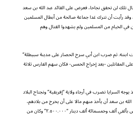
تال تلك لن تحقق نجاحا، فعرض على القائد عبد الله بن سعد
، وقد رأيت أن تترك غدا جماعة صالحة من أبطال المسلمين
ن في الخيام من المسلمين ولم يشهدوا القتال وهم
سرت ابنته. ثم ضرب ابن أبي سرح الحصار على مدينة سبيطلة”
لى المقاتلين -بعد إخراج الخمس- فكان سهم الفارس ثلاثة
وجه السرايا تضرب في أرجاء ولاية “إفريقية” وتجتاح البلاد
د الله بن سعد أن يأخذ منهم مالا على أن يخرج من بلادهم،
فقبل ذلك، ورجع إلى مصر، ولم يول عليهم أحد” ويحدد ابن عذارى في روايته قدر هذا المال، وهو ثلاثمائة قنطار من الذهب ويقدره البعض بألفي ألف وخمسمائة ألف دينار “٢.٥٠٠.٠٠٠” وكان من