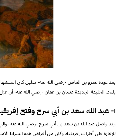
يلبث الخليفة الجديدة عثمان بن عفان -رضي الله عنه- أن عزل عمرو 
١- عبد الله سعد بن أبي سرح وفتح إفريقية للمرة الأولى “٢٧-٢٩هـ”
وقد واصل عبد الله بن سعد بن أبي سرح -رضي الله عنه -وال
للإغارة على أطراف إفريقية. وكان من أغراض هذه السرايا الاس