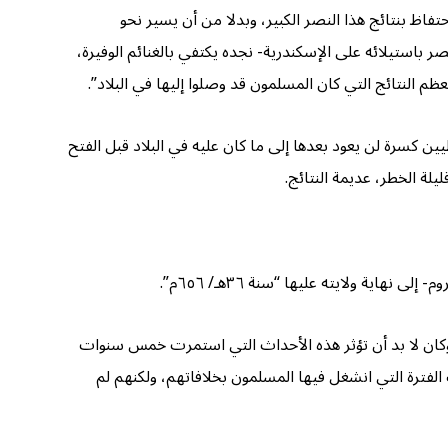
ي إجراء يكفل الاحتفاظ بنتائج هذا النصر الكبير، وبدلا من أن يسير نحو
ر باستيلائه على الإسكندرية- نجده يكتفي بالغنائم الوفيرة،
النتائج التي كان المسلمون قد وصلوا إليها في البلاد”.
٢٨هـ/ ٦٤٨م” من نتيجة فهي أنه “كسر سلطان البيزنطيين كسرة لن يعود بعدها إلى ما كان عليه في البلاد قبل الفتح
يلة الخطر، عديمة النتائج.
ة ولايته عليها “سنة ٣٦هـ/ ٦٥٦م”.
أبواب الفتنة على مصراعيها. وكان لا بد أن تؤثر هذه الأحداث التي استمرت خمس سنوات
ك الفترة التي انشغل فيها المسلمون بخلافاتهم، ولكنهم لم