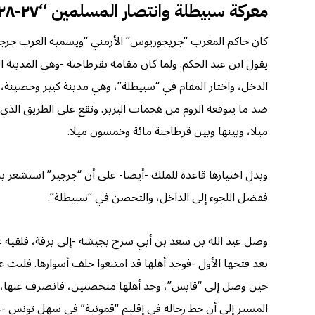
معركة سبيطلة وانتصار المسلمين “٢٧-٢٨هـ/ ٦٤٧-٦٤٨م”
يقول ابن عبد الحكم. ولما كان مقامه بقرطاجنة -وهي المدينة
الدخل، واختار المقام في “سبيطلة”، وهي مدينة كبير وحصينة، و
ضد ما يتوقعه الروم من هجمات البربر. وتقع على الطريق الذ
ميلا، وبينها وبين قرطاجنة مائة وخمسون ميلا.
ويدل اختيارها قاعدة للملك -أيضا- على أن “جرجير” استشعر 
ففضل اللجوء إلى الداخل، والتحصن في “سبيطلة”.
وصل عبد الله بن سعد بن أبي سرح بجيشه -إلى برقة، فلقيه 
بعد فتحها الأول -فوجد أهلها قد امتنعوا خلف أسوارها. فلبث
حين وصل إلى “قابس”، وجد أهلها متحصنين، فانصرف عنها، إذ 
المسير إلى أن حط رحاله في إقليم “قمونية” في سهل تونس -غير