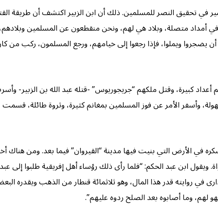
كبير في تحقيق النصر للمسلمين. ذلك أن ابن الزبير اكتشف أن طريقة الق
 في أمداد متصلة، وبلاد هي لهم، ونحن منقطعون عن المسلمين وبلادهم
أن يضجروا ويملوا، فإذا رجعوا إلى خيامهم، ورجع المسلمون، ركب من كا
م أعداد كبيرة، وقتل ملكهم “جريجوريوس” -قتله عبد الله بن الزبير- وأ
ة، وأسفر الأمر عن فوز المسلمين بمغانم كثيرة، وثروة طائلة، قسمت ع
ه في الأرض التي بنيت فيها مدينة “القيروان” فيما بعد. ومن هناك أخذ ي
اة. ويقول ابن عبد الحكم: “فلما رأى ذلك رؤساء أهل إفريقية طلبوا إلى عب
لهم، وما أصابوه بعد الصلح ردوه عليهم”.