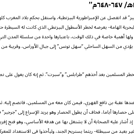
 البحرية الهامة- يعرضه لخطر الأسطول البيزنطي الذي كانت له السيطرة
لها أهمية خاصة في ذلك الوقت، باعتبارها واحدة من سلسلة المدن التي تك
ي يؤدي من السهل الساحلي “سهل تونس” إلى جبال الأوراس، وقريبة من ال
بخطر المسلمين بعد أخذهم “طرابلس” و”سبرت”. ثم إنه كان يعول على نصر
عندها عقبة بن نافع الفهري، فيمن كان معه من المسلمين، فانضم إليه
 على حصارها أياما، فخاف أن يطول الحصار وهو يريد الإسراع إلى “جرجير
أشار عليه الصحابة أن لا يشتغل بها عن هدفه الأساسي، وهو فتح إفريق
 بعيد من سبيطلة- ريثما يستريح الجند، وليأخذوا في الاستعداد للمعركة 