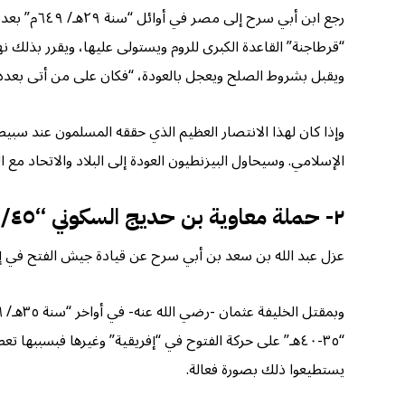
رجع ابن أ
“قرطاجنة” القاعدة الكبرى للروم ويستولى عليها، ويقرر بذلك نه
ويقبل بشروط الصلح ويعجل بالعودة، “فكان على من أتى بعده -
الإسلامي. وسيحاول البيزنطيون العودة إلى البلاد والاتحاد مع 
٢- حملة معاوية بن حديج السكوني “٤٥/ ٦٦٦م”
عزل عبد الله بن سعد بن أبي سرح عن قيادة جيش الفتح في إفريقية،
“٣٥-٤٠هـ” على حركة الفتوح في “إفريقية” وغيرها فبسببه
يستطيعوا ذلك بصورة فعالة.