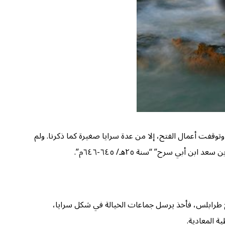
مرو بن العاص -رضي الله عنه- بقليل كان استشهاد الخليفة عمر بن الخطاب -رضي الله عنه- في أواخر “سنة ٢٣هـ/ ٦٤٣م”، وتوقفت أعمال الفتح، إلا من عدة سرايا صغيرة كما ذكرنا. ولم
بي سرح” “سنة ٢٥هـ/ ٦٤٥-٦٤٦م”.
ح طرابلس، فأخذ يرسل جماعات الخيالة في شكل سرايا،
ة المعادية.