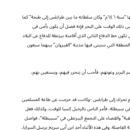
كان حاكم المغرب “جريجوريوس” الأرمني “ويسميه العرب جرجير” قد انفصل عن الإمبراطورية البيزنطية، واستقل بحكم بلاد المغرب كلها “سنة ٦٤٦م” وكان سلطانه ما بين طرابلس إلى طنجة” كما
 حتى ذلك الوقت على البحر فإنه فضل أن يكون بأمن في
ون خط الدفاع الثاني الذي أقامته بيزنطة للدفاع عن البلاد
منطقة التي ستبنى فيها مدينة “القيروان” بينهما سبعون
 البربر وعونهم، فأحب أن يتحرر فيهم، ويستعين بهم،
. ثم تحرك إلى طرابلس -وكانت قد خرجت عن طاعة المسلمين
” في سبيطلة، فأمر الناس بالرحيل كسبا للوقت، وكذلك فعل
ية” والقضاء على التجمع البيزنطي في “سببيطلة”، فواصل
الفاصلة. وفي هذه الأثناء أخذ ابن أبي سريح يرسل السرايا،