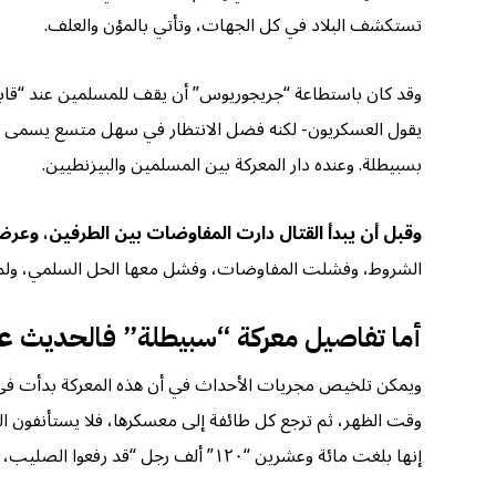
تستكشف البلاد في كل الجهات، وتأتي بالمؤن والعلف.
وقد كان باستطاعة “جريجوريوس” أن يقف للمسلمين عند “قابس
يقول العسكريون- لكنه فضل الانتظار في سهل متسع يسمى “عق
بسبيطلة. وعنده دار المعركة بين المسلمين والبيزنطيين.
وقبل أن يبدأ القتال دارت المفاوضات بين الطرفين، و
الشروط، وفشلت المفاوضات، وفشل معها الحل السلمي، ولم يعد
أما تفاصيل معركة “سبيطلة” فالحديث عن
ويمكن تلخيص مجريات الأحداث في أن هذه المعركة بدأت في ح
وقت الظهر، ثم ترجع كل طائفة إلى معسكرها، فلا يستأنفون الق
إنها بلغت مائة وعشرين “١٢٠” ألف رجل “قد رفعوا الصليب، وعليهم من السلاح ما الله أعلم به، وفيهم من الخيل ما لا يحصى” “كما يقول الرواة”-