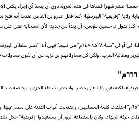
بي سرح إلى مصر في أوائل “سنة ٢٩هـ/ ٦٤٩م” بعد خمسة عشر شهرا قضاها في هذه الغزوة. دون أن يتخذ أ
اية ولاية “إفريقية” البيزنطية -كما فعل عمرو بن العاص عندما أتم فتح مص
كما يقول د. حسين مؤنس- أن يبدأ من جديد؛ لأن انسحابه عفى على معظم 
وإذا كان لهذا الانتصار العظيم الذي حققه المسلمون عند سبيطلة في أوائل “سنة 
البربر ومغالبة العرب، ولكن كل محاولاتهم لن تزيد عن أن تكون محاولات قل
 لكنه بقي واليا على مصر، واستمر نشاطه الحربي -وخاصة ضد الروم- إلى نهاي
وبمقتل الخليفة عثمان -رضي الله عنه- في أواخر “سنة ٣٥هـ/ ٦٥٦م” اختلفت كلمة المسلمين، وانفتحت 
ا تعطلت حركة الجهاد، وكان باستطاعة الروم أن يستعيدوا “إفريقية” خلال تل