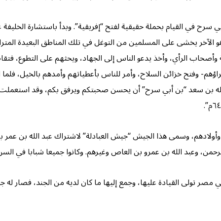
ي سرح في القيام بحملة حقيقية لفتح “إفريقية”. وبدأ باستشارة الخليفة 
الآخر يخشى على المسلمين من التوغل في تلك المناطق البعيدة المترامية،
ة وأصحاب الرأي، وأخذ يدعو الناس إلى الجهاد، ويحثهم على التطوع، فتقا
ؤهم- وفتح خزائن السلاح، وأمر للناس بأعطياتهم وأمدهم بالخيل، فلما 
الله بن سعد “بن أبي سرح” أن يحسن صحبتكم ويرفق بكم، وقد استعملت ع
أولادهم، وسمى هذا الجيش “جيش العبادلة” لاشتراك عبد الله بن عمر بن
 الرحمن، وعبد الله بن عمرو بن العاص وغيرهم. وكانوا جميعا شبابا في الس
مصر تولى القيادة عليها، وجمع إليها ما كان لديه من الجند، فصار له