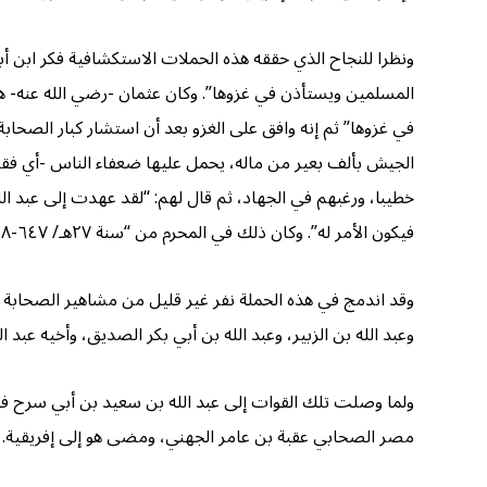
ونظرا للنجاح الذي حققه هذه الحملات الاستكشافية فكر ابن أب
المسلمين ويستأذن في غزوها”. وكان عثمان -رضي الله عنه- هو 
في غزوها” ثم إنه وافق على الغزو بعد أن استشار كبار الصحاب
الجيش بألف بعير من ماله، يحمل عليها ضعفاء الناس -أي فقرا
خطيبا، ورغبهم في الجهاد، ثم قال لهم: “لقد عهدت إلى عبد 
فيكون الأمر له”. وكان ذلك في المحرم من “سنة ٢٧هـ/ ٦٤٧-٦٤٨م”.
وقد اندمج في هذه الحملة نفر غير قليل من مشاهير الصحابة و
وعبد الله بن الزبير، وعبد الله بن أبي بكر الصديق، وأخيه عبد
ولما وصلت تلك القوات إلى عبد الله بن سعيد بن أبي سرح في 
مصر الصحابي عقبة بن عامر الجهني، ومضى هو إلى إفريقية.