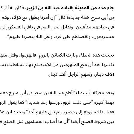
جاء مدد من المدينة بقيادة عبد الله بن الزبير
، فكان له أثر 
بن أبي سرح خطة جديدة؛ قال: “إن أمرنا يطول مع هؤلاء، وهم
في خيامهم متأهبين، ونقاتل نحن الروم في باقي العسكر، إلى 
مستريحون، ونقصدهم على غرة، ولعل الله ينصرنا عليهم”.
نجحت هذه الخطة، وثارت الكمائن بالروم، فانهزموا، وقتل منه
نفسها بعد أن منع المنهزمين من الاعتصام بها، فسقطت بسهول
آلاف دينار، وسهم الراجل ألف دينار.
وبعد معركة “سبيطلة” أقام عبد الله بن سعد بن أبي سرح معسكر
بهمة كبيرة “حتى ذلت الروم، ورعبوا رعبا شديدا” كما يقول الرو
بين شروط الصلح أيضا “أن ما أصاب المسلمون قبل الصلح فهو 